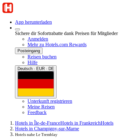
App herunterladen
Sichere dir Sofortrabatte dank Preisen für Mitglieder
Anmelden
Mehr zu Hotels.com Rewards
Posteingang
Reisen buchen
Hilfe
Deutsch · EUR · DE
Unterkunft registrieren
Meine Reisen
Feedback
Hotels in Île-de-France
Hotels in Frankreich
Hotels
Hotels in Champigny-sur-Marne
Hotels nahe Le Tremblay