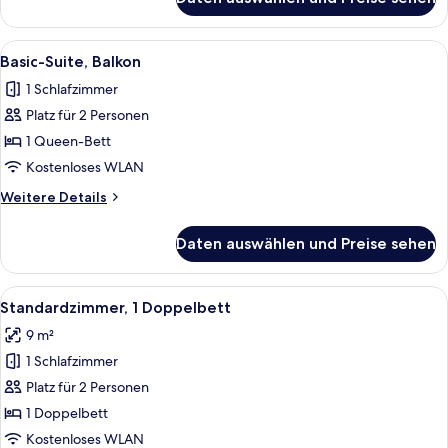
Deluxe-
Zimmer,
Balkon
Alle
Ein Balkon mit schwarzem Metallgeländ
8
Basic-Suite, Balkon
Fotos
1 Schlafzimmer
für
Platz für 2 Personen
Basic-
Suite,
1 Queen-Bett
Balkon
Kostenloses WLAN
anzeigen
Weitere
Weitere Details
Details
für
Daten auswählen und Preise sehen
Basic-
Suite,
Balkon
Alle
Ein Hotelzimmer mit einem Bett, eine
4
Standardzimmer, 1 Doppelbett
Fotos
9 m²
für
1 Schlafzimmer
Standardzimmer,
1
Platz für 2 Personen
Doppelbett
1 Doppelbett
anzeigen
Kostenloses WLAN