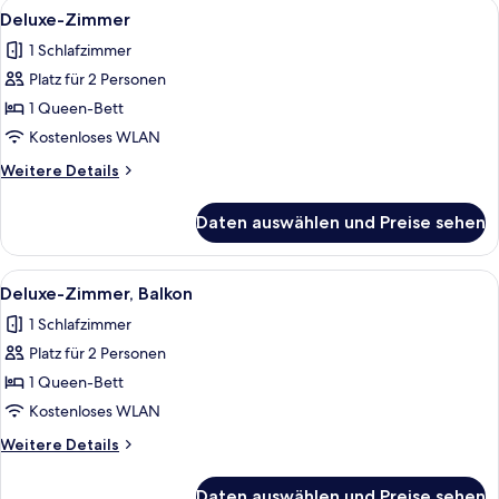
Alle
Ein Hotelzimmer mit einem großen Bett
4
Deluxe-Zimmer
Fotos
1 Schlafzimmer
für
Platz für 2 Personen
Deluxe-
Zimmer
1 Queen-Bett
anzeigen
Kostenloses WLAN
Weitere
Weitere Details
Details
für
Daten auswählen und Preise sehen
Deluxe-
Zimmer
Alle
Ein Hotelzimmer mit Bett, Vorhängen
5
Deluxe-Zimmer, Balkon
Fotos
1 Schlafzimmer
für
Platz für 2 Personen
Deluxe-
Zimmer,
1 Queen-Bett
Balkon
Kostenloses WLAN
anzeigen
Weitere
Weitere Details
Details
für
Daten auswählen und Preise sehen