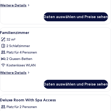
Weitere
Weitere Details
Details
für
Daten auswählen und Preise sehen
Standardzimmer,
1
Doppelbett
Alle
Ein Hotelzimmer mit Flachbildfernsehe
4
Familienzimmer
Fotos
32 m²
für
2 Schlafzimmer
Familienzimmer
anzeigen
Platz für 4 Personen
2 Queen-Betten
Kostenloses WLAN
Weitere
Weitere Details
Details
für
Daten auswählen und Preise sehen
Familienzimmer
Alle
Zimmersafe, schallisolierte Zimmer, B
6
Deluxe Room With Spa Access
Fotos
Platz für 2 Personen
für