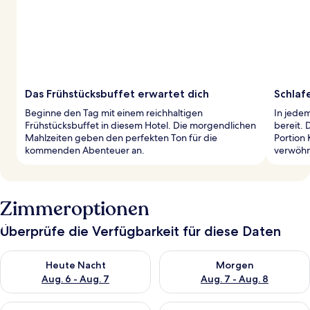
Das Frühstücksbuffet erwartet dich
Schlaf
Beginne den Tag mit einem reichhaltigen
In jede
Frühstücksbuffet in diesem Hotel. Die morgendlichen
bereit. 
Mahlzeiten geben den perfekten Ton für die
Portion 
kommenden Abenteuer an.
verwöhn
Zimmeroptionen
Überprüfe die Verfügbarkeit für diese Daten
Überprüfe die Verfügbarkeit für heute Nacht, Aug. 6 - Aug. 7.
Überprüfe die Verfügbarkeit f
Heute Nacht
Morgen
Aug. 6 - Aug. 7
Aug. 7 - Aug. 8
Überprüfe die Verfügbarkeit für dieses Wochenende, Aug. 7 - 
Überprüfe die Verfügbarkeit f