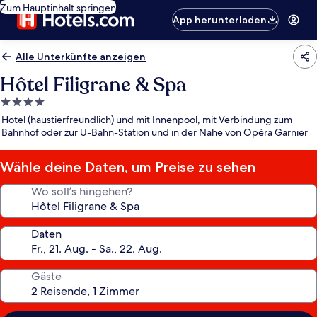
Zum Hauptinhalt springen
App herunterladen
Alle Unterkünfte anzeigen
Hôtel Filigrane & Spa
4.0-
Sterne-
Hotel (haustierfreundlich) und mit Innenpool, mit Verbindung zum
Unterkunft
Bahnhof oder zur U-Bahn-Station und in der Nähe von Opéra Garnier
Wähle deine Daten, um Preise zu sehen
Wo soll’s hingehen?
Daten
Gäste