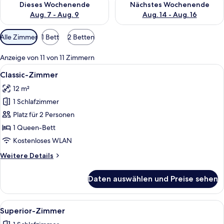
Dieses Wochenende
Nächstes Wochenende
Aug. 7 - Aug. 9
Aug. 14 - Aug. 16
Verfügbare
Alle Zimmer
1 Bett
2 Betten
Filter
für
Anzeige von 11 von 11 Zimmern
Zimmer
Alle
Ein Hotelzimmer mit Bett, Schreibtis
7
Classic-Zimmer
Fotos
12 m²
für
1 Schlafzimmer
Classic-
Zimmer
Platz für 2 Personen
anzeigen
1 Queen-Bett
Kostenloses WLAN
Weitere
Weitere Details
Details
für
Daten auswählen und Preise sehen
Classic-
Zimmer
Alle
Ein Hotelzimmer mit einem großen Bet
4
Superior-Zimmer
Fotos