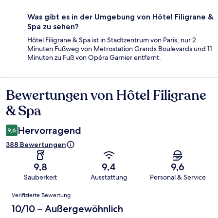
Was gibt es in der Umgebung von Hôtel Filigrane &
Spa zu sehen?
Hôtel Filigrane & Spa ist in Stadtzentrum von Paris, nur 2
Minuten Fußweg von Metrostation Grands Boulevards und 11
Minuten zu Fuß von Opéra Garnier entfernt.
Bewertungen von Hôtel Filigrane
Bewertungen
& Spa
Hervorragend
9,6
388 Bewertungen
9,8
9,4
9,6
Sauberkeit
Ausstattung
Personal & Service
Bewertungen
Verifizierte Bewertung
10/10 – Außergewöhnlich