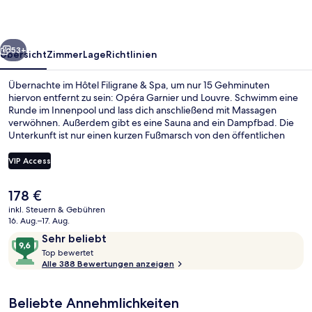
rück
Weiter
53+
Übersicht
Zimmer
Lage
Richtlinien
Übernachte im Hôtel Filigrane & Spa, um nur 15 Gehminuten
hiervon entfernt zu sein: Opéra Garnier und Louvre. Schwimm eine
Runde im Innenpool und lass dich anschließend mit Massagen
verwöhnen. Außerdem gibt es eine Sauna and ein Dampfbad. Die
Unterkunft ist nur einen kurzen Fußmarsch von den öffentlichen
Verkehrsmitteln entfernt: Zur U-Bahn läuft man 2 Minuten
(Metrostation Grands Boulevards) bzw. 3 Minuten (U-Bahn-Station
VIP Access
Richelieu - Drouot).
Der
178 €
Superior-Zimmer, Balkon | Balkon
aktuelle
inkl. Steuern & Gebühren
Preis
16. Aug.–17. Aug.
beträgt
Bewertungen
9,6
Sehr beliebt
178 €.
T
von
Top bewertet
o
Alle 388 Bewertungen anzeigen
10,
p
Sehr
beliebt
Beliebte Annehmlichkeiten
b