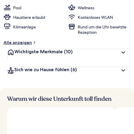
e
w
Pool
Wellness
e
r
Haustiere erlaubt
Kostenloses WLAN
t
Klimaanlage
Rund um die Uhr besetzte
e
Rezeption
t
Alle anzeigen
Wichtigste Merkmale
(10)
Sich wie zu Hause fühlen
(6)
Warum wir diese Unterkunft toll finden