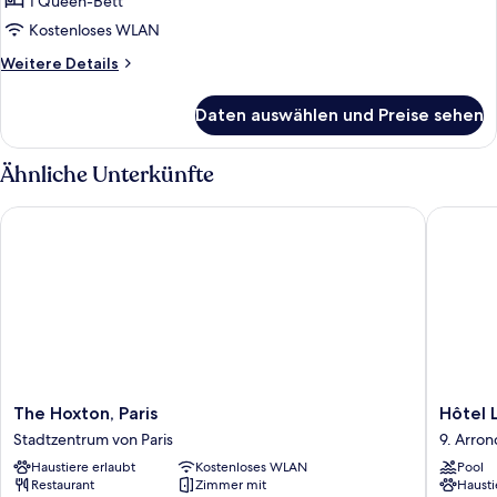
1 Queen-Bett
Superior
Room
Kostenloses WLAN
With
Weitere
Weitere Details
Spa
Details
für
Access
Daten auswählen und Preise sehen
Superior
anzeigen
Room
With
Ähnliche Unterkünfte
Spa
Access
The Hoxton, Paris
Hôtel Le
The
Hôtel
The Hoxton, Paris
Hôtel 
Hoxton,
Les
Stadtzentrum von Paris
9. Arro
Paris
Matins
Haustiere erlaubt
Kostenloses WLAN
Pool
Stadtzentrum
de
Restaurant
Zimmer mit
Hausti
von
Paris