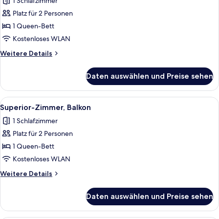
1 Schlafzimmer
für
Platz für 2 Personen
Superior-
Zimmer
1 Queen-Bett
anzeigen
Kostenloses WLAN
Weitere
Weitere Details
Details
für
Daten auswählen und Preise sehen
Superior-
Zimmer
Alle
Ein Hotelzimmer mit Bett, Schreibtisc
5
Superior-Zimmer, Balkon
Fotos
1 Schlafzimmer
für
Platz für 2 Personen
Superior-
Zimmer,
1 Queen-Bett
Balkon
Kostenloses WLAN
anzeigen
Weitere
Weitere Details
Details
für
Daten auswählen und Preise sehen
Superior-
Zimmer,
Balkon