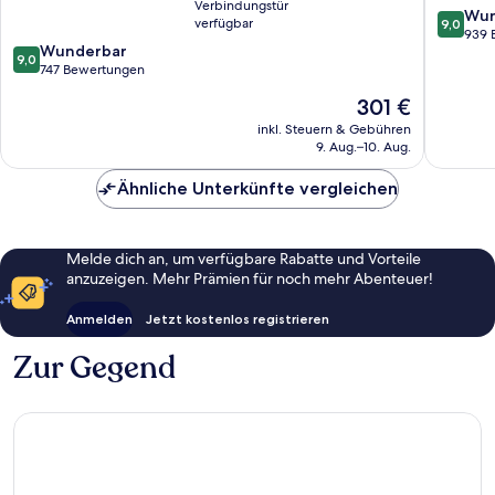
Verbindungstür
Paris
&
9.0
Wun
verfügbar
9,0
Spa
von
939 
9.0
Wunderbar
9.
10,
9,0
von
747 Bewertungen
Arrondi
Wunder
10,
939
Der
301 €
Wunderbar,
Bewert
Preis
747
inkl. Steuern & Gebühren
beträgt
9. Aug.–10. Aug.
Bewertungen
301 €
Ähnliche Unterkünfte vergleichen
Melde dich an, um verfügbare Rabatte und Vorteile
anzuzeigen. Mehr Prämien für noch mehr Abenteuer!
Anmelden
Jetzt kostenlos registrieren
Zur Gegend