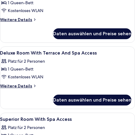
1 Queen-Bett
Deluxe
Room
Kostenloses WLAN
With
Weitere
Weitere Details
Spa
Details
für
Access
Daten auswählen und Preise sehen
Deluxe
anzeigen
Room
With
Alle
Zimmersafe, schallisolierte Zimmer, B
4
Spa
Deluxe Room With Terrace And Spa Access
Fotos
Access
Platz für 2 Personen
für
1 Queen-Bett
Deluxe
Room
Kostenloses WLAN
With
Weitere
Weitere Details
Terrace
Details
für
And
Daten auswählen und Preise sehen
Deluxe
Spa
Room
Access
With
Alle
Zimmersafe, schallisolierte Zimmer, B
4
anzeigen
Terrace
Superior Room With Spa Access
Fotos
And
Platz für 2 Personen
Spa
für
Access