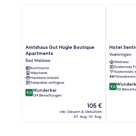
Amtshaus Gut Hügle Boutique Apartments
Hotel Sentio
Amtshaus
Hotel
Amtshaus Gut Hügle Boutique
Hotel Senti
Gut
Sentio
Apartments
Voehringen
Hügle
Voehringen
Bad Waldsee
Wellness
Boutique
Kostenlose P
Apartments
Kochnische
Kostenloses
Wäscherei
Bad
Fitnessberei
Haustiere erlaubt
Waldsee
Parkplätze verfügbar
9.0
Wunderb
9,0
von
116 Bewert
9.0
Wunderbar
9,0
10,
von
134 Bewertungen
Wunderbar,
10,
Der
105 €
116
Wunderbar,
Preis
Bewertungen
134
inkl. Steuern & Gebühren
beträgt
30. Aug.–31. Aug.
Bewertungen
105 €