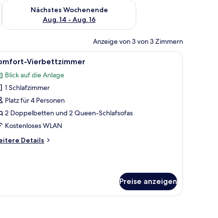
es Wochenende, Aug. 7 - Aug. 9.
Überprüfe die Verfügbarkeit für nächstes Wochenende, Aug. 1
Nächstes Wochenende
Aug. 14 - Aug. 16
Anzeige von 3 von 3 Zimmern
 Sessel, einem kleinen Tisch und einer Wand mit floralem Wandbild.
le
Ein modernes Hotelzimmer mit Bett, einer C
1
omfort-Vierbettzimmer
otos
Blick auf die Anlage
ür
1 Schlafzimmer
omfort-
ierbettzimmer
Platz für 4 Personen
nzeigen
2 Doppelbetten und 2 Queen-Schlafsofas
Kostenloses WLAN
itere
itere Details
tails
r
mfort-
erbettzimmer
Preise anzeigen