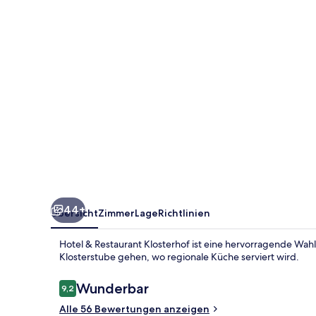
44+
Übersicht
Zimmer
Lage
Richtlinien
Hotel & Restaurant Klosterhof ist eine hervorragende Wahl
Klosterstube gehen, wo regionale Küche serviert wird.
Bewertungen
Wunderbar
9,2
9,2 von 10.
Alle 56 Bewertungen anzeigen