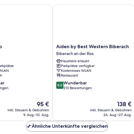
Aiden by Best Western Biberach
Aiden
o
Aiden by Best Western Biberach
by
Biberach an der Riss
Best
Haustiere erlaubt
Western
arkplätze
Parkplätze verfügbar
Biberach
 WLAN
Kostenloses WLAN
Biberach
ch
Restaurant
an
9.0
ar
Wunderbar
der
9,0
von
ungen
213 Bewertungen
Riss
10,
Wunderbar,
Der
Der
95 €
138 €
213
Preis
Preis
Bewertungen
inkl. Steuern & Gebühren
inkl. Steuern & Gebühren
beträgt
beträgt
9. Aug.–10. Aug.
26. Aug.–27. Aug.
95 €
138 €
Ähnliche Unterkünfte vergleichen