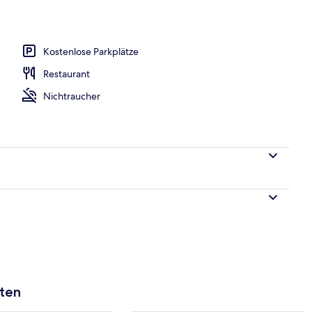
egriffenes Frühstücksbuffet
Kostenlose Parkplätze
Restaurant
Nichtraucher
aten