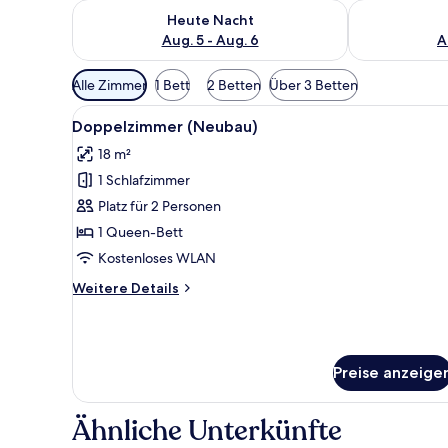
Überprüfe die Verfügbarkeit für heute Nacht, Aug. 5
Überprüfe die
Heute Nacht
Aug. 5 - Aug. 6
A
Verfügbare
Alle Zimmer
1 Bett
2 Betten
Über 3 Betten
Filter
Alle
Ein modernes Hotelzimmer mit 
für
5
Doppelzimmer (Neubau)
Fotos
Zimmer
18 m²
für
1 Schlafzimmer
Doppelzimmer
(Neubau)
Platz für 2 Personen
anzeigen
1 Queen-Bett
Kostenloses WLAN
Weitere
Weitere Details
Details
für
Doppelzimmer
(Neubau)
Preise anzeige
Ähnliche Unterkünfte