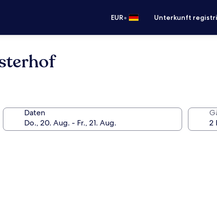
•
EUR
Unterkunft registr
sterhof
Daten
G