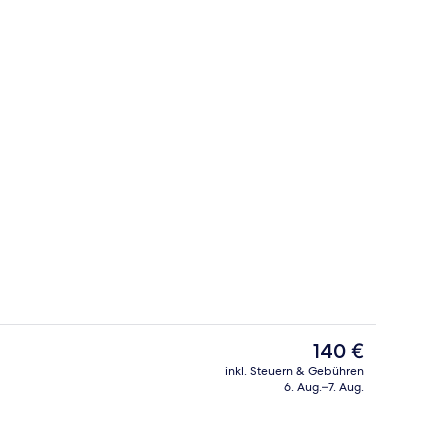
Fassade der Unterkunft – Abend/Nac
Der
140 €
aktuelle
inkl. Steuern & Gebühren
Preis
6. Aug.–7. Aug.
 (Haupthaus Klosterhof) | Daunenbettdecken, Schreibtisch, laptopgeeignet
Außenbereich
beträgt
140 €.