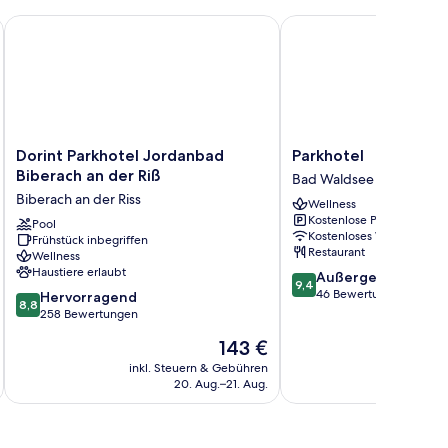
Dorint Parkhotel Jordanbad Biberach an der Riß
Parkhotel
Dorint
Parkhotel
Dorint Parkhotel Jordanbad
Parkhotel
Parkhotel
Bad
Biberach an der Riß
Bad Waldsee
Jordanbad
Waldsee
Biberach an der Riss
Wellness
Biberach
Kostenlose Parkplätze
an
Pool
Kostenloses WLAN
Frühstück inbegriffen
der
Restaurant
Wellness
Riß
Haustiere erlaubt
9.4
Außergewöhnlich
Biberach
9,4
von
46 Bewertungen
8.8
an
Hervorragend
8,8
10,
von
der
258 Bewertungen
Außergewöhnlich,
10,
Riss
Der
143 €
46
Hervorragend,
Preis
Bewertungen
258
inkl. Steuern & Gebühren
beträgt
20. Aug.–21. Aug.
Bewertungen
143 €