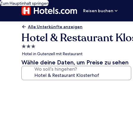
Zum Hauptinhalt springen
Reisen buchen
Alle Unterkünfte anzeigen
Hotel & Restaurant Klo
3.0-
Sterne-
Hotel in Gutenzell mit Restaurant
Unterkunft
Wähle deine Daten, um Preise zu sehen
Wo soll’s hingehen?
Fotogalerie
von
Hotel
&
Restaurant
Klosterhof