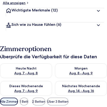
Alle anzeigen
Wichtigste Merkmale
(12)
Sich wie zu Hause fühlen
(6)
Zimmeroptionen
Überprüfe die Verfügbarkeit für diese Daten
Überprüfe die Verfügbarkeit für heute Nacht, Aug. 7 - Aug. 8.
Überprüfe die Verfügbarkeit f
Heute Nacht
Morgen
Aug. 7 - Aug. 8
Aug. 8 - Aug. 9
Überprüfe die Verfügbarkeit für dieses Wochenende, Aug. 7 - 
Überprüfe die Verfügbarkeit f
Dieses Wochenende
Nächstes Wochenende
Aug. 7 - Aug. 9
Aug. 14 - Aug. 16
Verfügbare
Alle Zimmer
1 Bett
2 Betten
Über 3 Betten
Filter