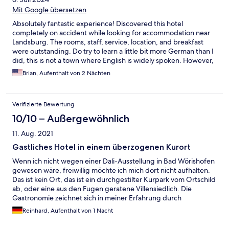
Mit Google übersetzen
Absolutely fantastic experience! Discovered this hotel
completely on accident while looking for accommodation near
Landsburg. The rooms, staff, service, location, and breakfast
were outstanding. Do try to learn a little bit more German than I
did, this is not a town where English is widely spoken. However,
the staff and all the locals were so accommodating and greatly
Brian, Aufenthalt von 2 Nächten
appreciated my feeble attempts to speak the native tongue. A
great jumping off point for many day trips, and the town itself
has much to discover. Enjoy beautiful Bavaria off the beaten
Verifizierte Bewertung
path.
10/10 – Außergewöhnlich
11. Aug. 2021
Gastliches Hotel in einem überzogenen Kurort
Wenn ich nicht wegen einer Dali-Ausstellung in Bad Wörishofen
gewesen wäre, freiwillig möchte ich mich dort nicht aufhalten.
Das ist kein Ort, das ist ein durchgestilter Kurpark vom Ortschild
ab, oder eine aus den Fugen geratene Villensiedlich. Die
Gastronomie zeichnet sich in meiner Erfahrung durch
übersichtliche Portionen aus. Im Cafe Luitpold durfte ich einen
Reinhard, Aufenthalt von 1 Nacht
Kellner der untersten Kategorie kennenlernen. Überspitzt: Ob
der Gast am Nebentisch von ihm einen Wurstsalat serviert