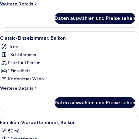
Weitere
Weitere Details
Details
für
Daten auswählen und Preise sehen
Classic-
Doppelzimmer,
Balkon
Alle
Ein Hotelzimmer mit Bett, Sessel, Nac
2
Classic-Einzelzimmer, Balkon
Fotos
15 m²
für
1 Schlafzimmer
Classic-
Einzelzimmer,
Platz für 1 Person
Balkon
1 Einzelbett
anzeigen
Kostenloses WLAN
Weitere
Weitere Details
Details
für
Daten auswählen und Preise sehen
Classic-
Einzelzimmer,
Balkon
Alle
Ein Schlafzimmer mit einem großen Be
4
Familien-Vierbettzimmer, Balkon
Fotos
50 m²
für