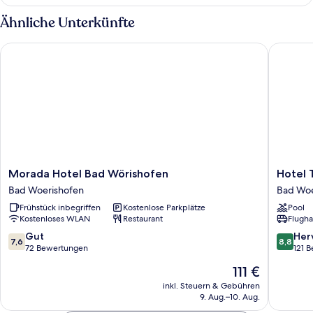
Suite,
3 Schlafzimmer
Ähnliche Unterkünfte
Morada Hotel Bad Wörishofen
Hotel Ta
Morada
Hotel
Morada Hotel Bad Wörishofen
Hotel 
Hotel
Tanneck
Bad Woerishofen
Bad Woe
Bad
Bad
Frühstück inbegriffen
Kostenlose Parkplätze
Pool
Wörishofen
Woerish
Kostenloses WLAN
Restaurant
Flugha
Bad
Woerishofen
7.6
8.8
Gut
Her
7,6
8,8
von
von
72 Bewertungen
121 
10,
10,
Der
111 €
Gut,
Hervorr
Preis
72
121
inkl. Steuern & Gebühren
beträgt
9. Aug.–10. Aug.
Bewertungen
Bewert
111 €