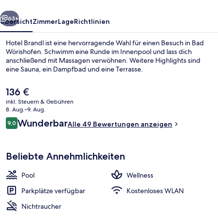
rück
Weiter
63+
Übersicht
Zimmer
Lage
Richtlinien
Hotel Brandl ist eine hervorragende Wahl für einen Besuch in Bad
Wörishofen. Schwimm eine Runde im Innenpool und lass dich
anschließend mit Massagen verwöhnen. Weitere Highlights sind
eine Sauna, ein Dampfbad und eine Terrasse.
Der
136 €
aktuelle
inkl. Steuern & Gebühren
Preis
8. Aug.–9. Aug.
beträgt
Bewertungen
Wunderbar
9,0
Fassade der Unterkunft
Alle 49 Bewertungen anzeigen
136 €.
9,0 von 10.
Beliebte Annehmlichkeiten
Pool
Wellness
Parkplätze verfügbar
Kostenloses WLAN
Nichtraucher