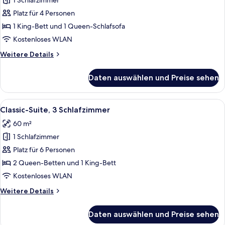
1 Schlafzimmer
Familien-
Vierbettzimmer,
Platz für 4 Personen
Balkon
1 King-Bett und 1 Queen-Schlafsofa
anzeigen
Kostenloses WLAN
Weitere
Weitere Details
Details
für
Daten auswählen und Preise sehen
Familien-
Vierbettzimmer,
Balkon
Alle
Ein Hotelzimmer mit einem Bett, einem
7
Classic-Suite, 3 Schlafzimmer
Fotos
60 m²
für
1 Schlafzimmer
Classic-
Suite,
Platz für 6 Personen
3 Schlafzimmer
2 Queen-Betten und 1 King-Bett
anzeigen
Kostenloses WLAN
Weitere
Weitere Details
Details
für
Daten auswählen und Preise sehen
Classic-