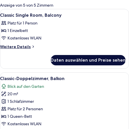
für
Anzeige von 5 von 5 Zimmern
Zimmer
Alle
Ein Hotelzimmer mit einem Bett, einem
2
Classic Single Room, Balcony
Fotos
Platz für 1 Person
für
1 Einzelbett
Classic
Single
Kostenloses WLAN
Room,
Weitere
Weitere Details
Balcony
Details
für
anzeigen
Daten auswählen und Preise sehen
Classic
Single
Room,
Alle
Ein Hotelzimmer mit einem großen Bet
2
Balcony
Classic-Doppelzimmer, Balkon
Fotos
Blick auf den Garten
für
20 m²
Classic-
Doppelzimmer,
1 Schlafzimmer
Balkon
Platz für 2 Personen
anzeigen
1 Queen-Bett
Kostenloses WLAN