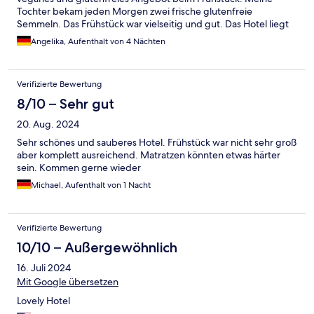
Tochter bekam jeden Morgen zwei frische glutenfreie
Semmeln. Das Frühstück war vielseitig und gut. Das Hotel liegt
zentral und trotzdem ruhig. Unser Zimmer war neu renoviert,
Angelika, Aufenthalt von 4 Nächten
sauber und geräumig. Die Betten angenehm, das Schwimmbad
von 7-20Uhr geöffnet. Auch der Balkon nach Süden
ausgerichtet, gefiel uns. Der Thermenbus ist 60m vom Hotel
Verifizierte Bewertung
entfernt. Die Fußgängerzone erreicht man in 2 Minuten. Essens-
Tipp: Sushi Hanami, Royal India und Gasthof Rössle.
8/10 – Sehr gut
20. Aug. 2024
Sehr schönes und sauberes Hotel. Frühstück war nicht sehr groß
aber komplett ausreichend. Matratzen könnten etwas härter
sein. Kommen gerne wieder
Michael, Aufenthalt von 1 Nacht
Verifizierte Bewertung
10/10 – Außergewöhnlich
16. Juli 2024
Mit Google übersetzen
Lovely Hotel