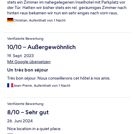
stets ein Zimmer im nahegelegenen Inselhotel mit Parkplatz vor
der Tür. Hatten wir bisher stets ein rel. geräumiges Zimmer nach
hinten raus bekamen wir nun ein sehr enges nach vorn raus,
zwar mit Balkon, aber bei einer Nacht nutzlos. Traditionell essen
Christian, Aufenthalt von 1 Nacht
wir in der Kunstmühle auch zu Abend. Essen war gut. Meine
Frau wollte zum Abschluss noch ein Getränk, das nicht kam,
sonst alles ok. Am nächsten Morgen nahmen wir auch dort das
Verifizierte Bewertung
Frühstück ein, da es auf Prospekten im Zimmer und an den
Tischen im Restaurant für einen günstigen Preis angepriesen
10/10 – Außergewöhnlich
wurde. Als ich bezahlen wollte, rief die Wirtin aber einen
19. Sept. 2023
1,5fachen Preis fürs Frühstück auf mit der Begründung, die
Prospekte seinen alt. Hat mich viel Diskussion gekostet und sie
Mit Google übersetzen
wurde recht unfreundlich, bis sie mit dem ausgeschriebenen
Un très bon séjour
Preis einverstanden war. Diesmal sind wir also nicht so zufrieden.
Très bon séjour. Nous conseillerons cet hôtel à nos amis.
Jean-Pierre, Aufenthalt von 1 Nacht
Verifizierte Bewertung
8/10 – Sehr gut
26. Juni 2024
Nice location in a quiet place.