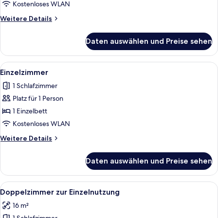
Kostenloses WLAN
Weitere
Weitere Details
Details
für
Daten auswählen und Preise sehen
Familienzimmer
Alle
Ein moderner, an der Wand befestigte
4
Einzelzimmer
Fotos
1 Schlafzimmer
für
Platz für 1 Person
Einzelzimmer
anzeigen
1 Einzelbett
Kostenloses WLAN
Weitere
Weitere Details
Details
für
Daten auswählen und Preise sehen
Einzelzimmer
Alle
Ein moderner, an der Wand befestigte
4
Doppelzimmer zur Einzelnutzung
Fotos
16 m²
für