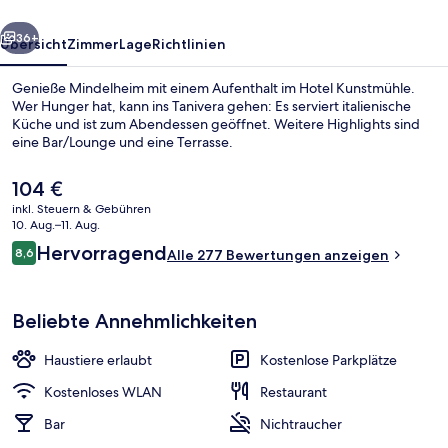
rück
Weiter
36+
Übersicht
Zimmer
Lage
Richtlinien
Genieße Mindelheim mit einem Aufenthalt im Hotel Kunstmühle.
Wer Hunger hat, kann ins Tanivera gehen: Es serviert italienische
Küche und ist zum Abendessen geöffnet. Weitere Highlights sind
eine Bar/Lounge und eine Terrasse.
Der
104 €
aktuelle
inkl. Steuern & Gebühren
Preis
10. Aug.–11. Aug.
beträgt
Bewertungen
Hervorragend
8,6
Abendessen
Alle 277 Bewertungen anzeigen
104 €.
8,6 von 10.
Beliebte Annehmlichkeiten
Haustiere erlaubt
Kostenlose Parkplätze
Kostenloses WLAN
Restaurant
Bar
Nichtraucher