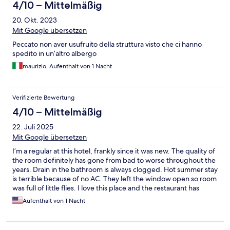
4/10 – Mittelmäßig
20. Okt. 2023
Mit Google übersetzen
Peccato non aver usufruito della struttura visto che ci hanno
spedito in un’altro albergo
maurizio, Aufenthalt von 1 Nacht
Verifizierte Bewertung
4/10 – Mittelmäßig
22. Juli 2025
Mit Google übersetzen
I’m a regular at this hotel, frankly since it was new. The quality of
the room definitely has gone from bad to worse throughout the
years. Drain in the bathroom is always clogged. Hot summer stay
is terrible because of no AC. They left the window open so room
was full of little flies. I love this place and the restaurant has
great food, but the rooms definitely need remodeling.
Aufenthalt von 1 Nacht