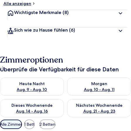
Alle anzeigen
Wichtigste Merkmale
(8)
Sich wie zu Hause fühlen
(6)
Zimmeroptionen
Überprüfe die Verfügbarkeit für diese Daten
Überprüfe die Verfügbarkeit für heute Nacht, Aug. 9 - Aug. 10
Überprüfe die Verfügbarkeit fü
Heute Nacht
Morgen
Aug. 9 - Aug. 10
Aug. 10 - Aug. 11
Überprüfe die Verfügbarkeit für dieses Wochenende, Aug. 14 -
Überprüfe die Verfügbarkeit f
Dieses Wochenende
Nächstes Wochenende
Aug. 14 - Aug. 16
Aug. 21 - Aug. 23
Verfügbare
Alle Zimmer
1 Bett
2 Betten
Filter