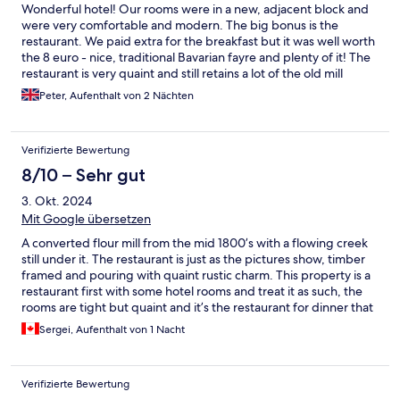
Wonderful hotel! Our rooms were in a new, adjacent block and
were very comfortable and modern. The big bonus is the
restaurant. We paid extra for the breakfast but it was well worth
the 8 euro - nice, traditional Bavarian fayre and plenty of it! The
restaurant is very quaint and still retains a lot of the old mill
features. Evening meal was delicious and excellent value - a mix
Peter, Aufenthalt von 2 Nächten
of Italian and Bavarian dishes
Verifizierte Bewertung
8/10 – Sehr gut
3. Okt. 2024
Mit Google übersetzen
A converted flour mill from the mid 1800’s with a flowing creek
still under it. The restaurant is just as the pictures show, timber
framed and pouring with quaint rustic charm. This property is a
restaurant first with some hotel rooms and treat it as such, the
rooms are tight but quaint and it’s the restaurant for dinner that
really gets lively around 7 pm….. breakfast was decent, just ran
Sergei, Aufenthalt von 1 Nacht
out of a couple of things. 4 star!
Verifizierte Bewertung