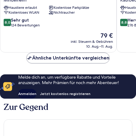
Geiger
Kaufbeu
Haustiere erlaubt
Kostenlose Parkplätze
Hausti
Mindelheim
Kaufbeu
Kostenloses WLAN
Nichtraucher
Koste
8.0
8.8
Sehr gut
Her
8,0
8,8
von
von
124 Bewertungen
276 
10,
10,
Der
79 €
Sehr
Hervorr
Preis
gut,
276
inkl. Steuern & Gebühren
beträgt
10. Aug.–11. Aug.
124
Bewert
79 €
Bewertungen
Ähnliche Unterkünfte vergleichen
Melde dich an, um verfügbare Rabatte und Vorteile
anzuzeigen. Mehr Prämien für noch mehr Abenteuer!
Anmelden
Jetzt kostenlos registrieren
Zur Gegend