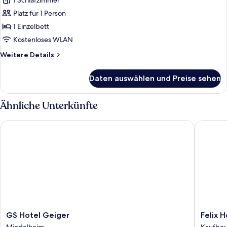
1 Schlafzimmer
Doppelzimmer
zur
Platz für 1 Person
Einzelnutzung
1 Einzelbett
anzeigen
Kostenloses WLAN
Weitere
Weitere Details
Details
für
Daten auswählen und Preise sehen
Doppelzimmer
zur
Einzelnutzung
Ähnliche Unterkünfte
GS Hotel Geiger
Felix Ho
GS
Felix
GS Hotel Geiger
Felix 
Hotel
Hotel
Mindelheim
Kaufbe