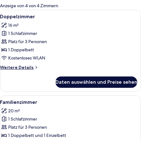
für
Anzeige von 4 von 4 Zimmern
Zimmer
Alle
Ein moderner, an der Wand befestigte
4
Doppelzimmer
Fotos
16 m²
für
1 Schlafzimmer
Doppelzimmer
anzeigen
Platz für 3 Personen
1 Doppelbett
Kostenloses WLAN
Weitere
Weitere Details
Details
für
Daten auswählen und Preise sehen
Doppelzimmer
Alle
Ein Hotelzimmer mit Bett, Schreibtisch,
3
Familienzimmer
Fotos
20 m²
für
1 Schlafzimmer
Familienzimmer
anzeigen
Platz für 3 Personen
1 Doppelbett und 1 Einzelbett