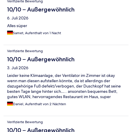
Verifizierte Bewertung
10/10 – Außergewöhnlich
6. Juli 2026
Alles süper
Samet, Aufenthalt von 1 Nacht
Verifizierte Bewertung
10/10 – Außergewöhnlich
3. Juli 2026
Leider keine Klimaanlage, der Ventilator im Zimmer ist okay
wenn man diesen aufstellen könnte, da ist allerdings der
dazugehörige Fuß defekt/verbogen, der Duschkopf hat seine
besten Tage lange hinter sich….. ansonsten bequemes Bett,
gutes WLAN, hervorragendes Restaurant im Haus, super
empfehlenswert das Essen und super nettes Personal. Ich kann
Daniel, Aufenthalt von 2 Nächten
den Aufenthalt nur weiterempfehlen
Verifizierte Bewertung
10/10 – Außergewöhnlich