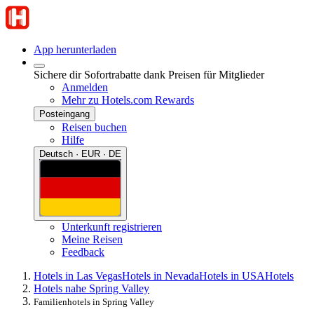
App herunterladen
Sichere dir Sofortrabatte dank Preisen für Mitglieder
Anmelden
Mehr zu Hotels.com Rewards
Posteingang
Reisen buchen
Hilfe
Deutsch · EUR · DE
Unterkunft registrieren
Meine Reisen
Feedback
Hotels in Las Vegas
Hotels in Nevada
Hotels in USA
Hotels
Hotels nahe Spring Valley
Familienhotels in Spring Valley