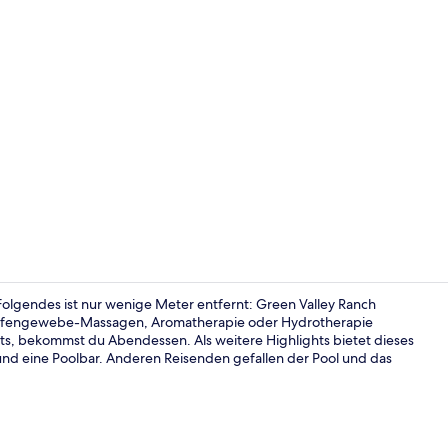
Video der U
Folgendes ist nur wenige Meter entfernt: Green Valley Ranch
 Tiefengewebe-Massagen, Aromatherapie oder Hydrotherapie
ts, bekommst du Abendessen. Als weitere Highlights bietet dieses
Luxury Pati
 und eine Poolbar. Anderen Reisenden gefallen der Pool und das