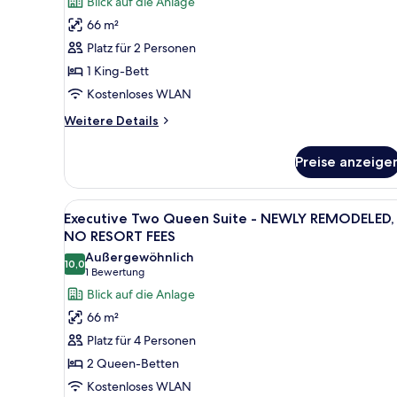
Blick auf die Anlage
Suite
66 m²
with
Platz für 2 Personen
Patio-
1 King-Bett
NEWLY
Kostenloses WLAN
REMODELED,
NO
Weitere
Weitere Details
Details
RESORT
für
FEES
Preise anzeige
Executive
anzeigen
King
Suite
Alle
Ein Hotelzimmer mit einem gro
8
with
Executive Two Queen Suite - NEWLY REMODELED,
Fotos
Patio-
NO RESORT FEES
NEWLY
für
Außergewöhnlich
REMODELED,
10,0
Executive
10,0 von 10
(1
1 Bewertung
NO
Two
Bewertung)
Blick auf die Anlage
RESORT
Queen
FEES
66 m²
Suite
Platz für 4 Personen
-
2 Queen-Betten
NEWLY
Kostenloses WLAN
REMODELED,