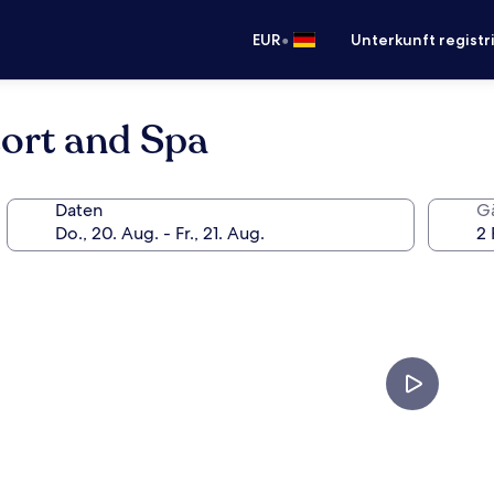
•
EUR
Unterkunft registr
sort and Spa
Daten
G