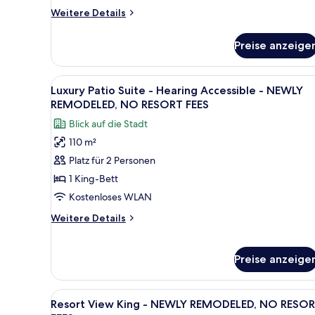
NO
Weitere
Weitere Details
Details
RESORT
für
FEES
Preise anzeige
Executive
anzeigen
Two
Queen
Alle
Ein Hotelzimmer mit Bett, Schr
13
Suite
Luxury Patio Suite - Hearing Accessible - NEWLY
Fotos
-
REMODELED, NO RESORT FEES
NEWLY
für
Blick auf die Stadt
REMODELED,
Luxury
NO
110 m²
Patio
RESORT
Platz für 2 Personen
Suite
FEES
-
1 King-Bett
Hearing
Kostenloses WLAN
Accessible
Weitere
Weitere Details
-
Details
NEWLY
für
Luxury
REMODELED,
Preise anzeige
Patio
NO
Suite
RESORT
-
Alle
Ein Hotelzimmer mit einem groß
9
Resort View King - NEWLY REMODELED, NO RESO
Hearing
FEES
Fotos