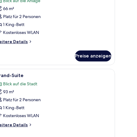
Blick auf die Anlage
uite
66 m²
Platz für 2 Personen
EWLY
1 King-Bett
EMODELED,
Kostenloses WLAN
O
ESORT
itere
itere Details
tails
EES
r
nzeigen
Preise anzeigen
ecutive
ng
ite
tisch und Schreibtisch.
le
Ein modernes Hotelzimmer mit Fernseher, Sofa
10
rand-Suite
otos
EWLY
Blick auf die Stadt
MODELED,
ür
O
93 m²
rand-
ESORT
uite
Platz für 2 Personen
ES
nzeigen
1 King-Bett
Kostenloses WLAN
itere
itere Details
tails
r