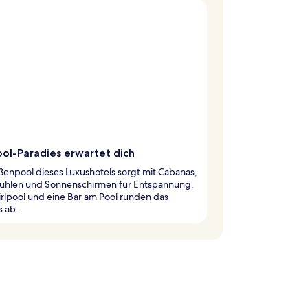
ool-Paradies erwartet dich
enpool dieses Luxushotels sorgt mit Cabanas,
tühlen und Sonnenschirmen für Entspannung.
rlpool und eine Bar am Pool runden das
s ab.