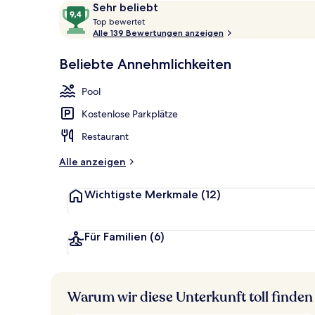
Bewertungen
9,4
Sehr beliebt
Außenpool, g
T
von
Top bewertet
o
Alle 139 Bewertungen anzeigen
10,
p
Sehr
Beliebte Annehmlichkeiten
beliebt
b
e
Pool
w
e
Kostenlose Parkplätze
r
t
Restaurant
e
t
Alle anzeigen
Wichtigste Merkmale
(12)
Für Familien
(6)
Warum wir diese Unterkunft toll finden