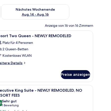
es Wochenende, Aug. 7 - Aug. 9.
Überprüfe die Verfügbarkeit für nächstes Wochenende, Aug. 1
Nächstes Wochenende
Aug. 14 - Aug. 16
Anzeige von 16 von 16 Zimmern
ten, Minibar, Zimmersafe
le
Hochwertige Bettwaren, Pillowtop-Betten, Mi
8
esort Two Queen - NEWLY REMODELED
otos
Platz für 4 Personen
ür
2 Queen-Betten
esort
wo
Kostenloses WLAN
ueen
itere
itere Details
tails
r
EWLY
Preise anzeigen
sort
EMODELED
wo
nzeigen
ueen
ängen.
 Nachttisch mit Lampe, einer kleinen Topfpflanze und einer Bedienkonsole.
le
Executive King Suite - NEWLY REMODELED, NO
7
xecutive King Suite - NEWLY REMODELED, NO
otos
EWLY
ESORT FEES
EMODELED
ür
Sehr gut
0
xecutive
8,0 von 10
(1
1 Bewertung
ing
Bewertung)