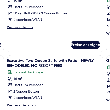
46 m²
(Bed
S
Platz für 2 Personen
Type
-
1 King-Bett ODER 2 Queen-Betten
Assigned
N
Kostenloses WLAN
at
R
Weitere
Check-
Weitere Details
N
Details
in)
R
We
We
für
De
NO
F
Resort
fü
RESORT
a
Room
n
Preise anzeigen
Ex
(Bed
FEES
Ki
Type
anzeigen
Su
ßen Bett, einer Couch, einem kleinen Tisch und einem Schreibtisch.
Alle
Ein Hotelzimmer mit Bett, Sofa, Couch
Al
Assigned
9
-
Executive Two Queen Suite with Patio - NEWLY
G
at
Fotos
F
N
REMODELED, NO RESORT FEES
Check-
für
RE
f
in)
Blick auf die Anlage
N
Executive
G
NO
R
66 m²
RESORT
Two
S
FE
FEES
Platz für 4 Personen
Queen
a
Suite
2 Queen-Betten
with
Kostenloses WLAN
We
We
Patio
De
Weitere
Weitere Details
-
fü
Details