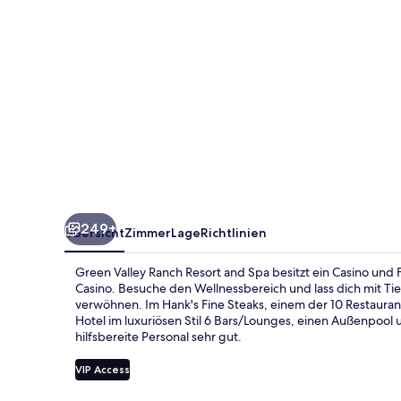
Spa
249+
Übersicht
Zimmer
Lage
Richtlinien
Green Valley Ranch Resort and Spa besitzt ein Casino und 
Casino. Besuche den Wellnessbereich und lass dich mit
verwöhnen. Im Hank's Fine Steaks, einem der 10 Restauran
Hotel im luxuriösen Stil 6 Bars/Lounges, einen Außenpool
hilfsbereite Personal sehr gut.
VIP Access