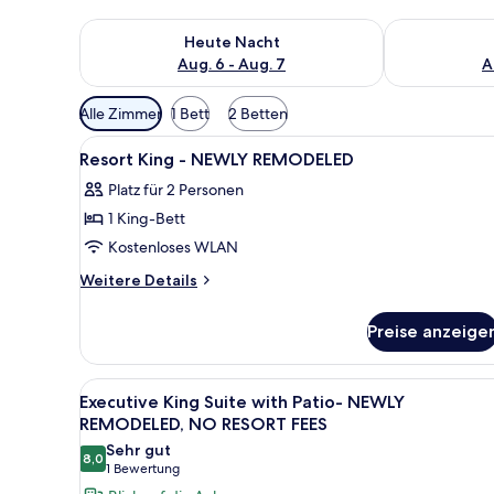
Überprüfe die Verfügbarkeit für heute Nacht, Aug. 6
Überprüfe die
Heute Nacht
Aug. 6 - Aug. 7
A
Verfügbare
Alle Zimmer
1 Bett
2 Betten
Filter
Alle
Hochwertige Bettwaren, Pillo
für
8
Resort King - NEWLY REMODELED
Fotos
Zimmer
Platz für 2 Personen
für
1 King-Bett
Resort
King
Kostenloses WLAN
-
Weitere
Weitere Details
NEWLY
Details
für
REMODELED
Preise anzeige
Resort
anzeigen
King
-
Alle
Ein Hotelzimmer mit Bett, ein
8
NEWLY
Executive King Suite with Patio- NEWLY
Fotos
REMODELED
REMODELED, NO RESORT FEES
für
Sehr gut
8,0
Executive
8,0 von 10
(1
1 Bewertung
King
Bewertung)