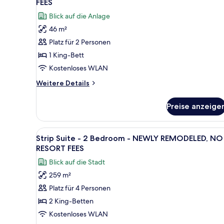
FEES
Accessible
anzeigen
für
-
Blick auf die Anlage
Resort
NEWLY
46 m²
REMODELED,
View
NO
Platz für 2 Personen
King
RESORT
-
1 King-Bett
FEES
NEWLY
Kostenloses WLAN
REMODELED,
Weitere
Weitere Details
NO
Details
RESORT
für
Preise anzeige
Resort
FEES
View
anzeigen
King
Alle
Ein geräumiges Wohnzimmer mi
17
-
Strip Suite - 2 Bedroom - NEWLY REMODELED, NO
Fotos
NEWLY
RESORT FEES
REMODELED,
für
Blick auf die Stadt
NO
Strip
RESORT
259 m²
Suite
FEES
Platz für 4 Personen
-
2
2 King-Betten
Bedroom
Kostenloses WLAN