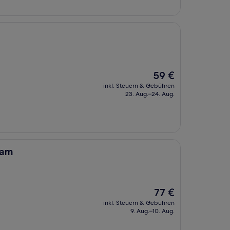
Der
59 €
Preis
inkl. Steuern & Gebühren
beträgt
23. Aug.–24. Aug.
59 €
ham
Der
77 €
Preis
inkl. Steuern & Gebühren
beträgt
9. Aug.–10. Aug.
77 €