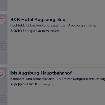
Bewertungen)
B&B Hotel Augsburg-Süd
B&B Hotel Augsburg-Süd
Hochfeld, 1,2 km von Kongresszentrum Augsburg entfernt
8.0
8,0/10
Sehr gut
(126 Bewertungen)
von
10,
Sehr
gut,
(126
Bewertungen)
ibis Augsburg Hauptbahnhof
ibis Augsburg Hauptbahnhof
Bahnhofs- und Bismarckviertel, 2,9 km von Kongresszentrum Au
7.8
7,8/10
Gut
(591 Bewertungen)
von
10,
Gut,
(591
Bewertungen)