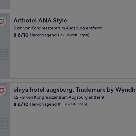
Arthotel ANA Style
Arthotel ANA Style
3 km von Kongresszentrum Augsburg entfernt
8.6
8,6/10
Hervorragend
(162 Bewertungen)
von
10,
Hervorragend,
(162
Bewertungen)
elaya hotel augsburg, Trademark by Wyndham
elaya hotel augsburg, Trademark by Wynd
1,2 km von Kongresszentrum Augsburg entfernt
8.6
8,6/10
Hervorragend
(81 Bewertungen)
von
10,
Hervorragend,
(81
Bewertungen)