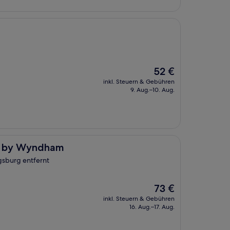
Der
52 €
Preis
inkl. Steuern & Gebühren
beträgt
9. Aug.–10. Aug.
52 €
am
on by Wyndham
gsburg entfernt
Der
73 €
Preis
inkl. Steuern & Gebühren
beträgt
16. Aug.–17. Aug.
73 €