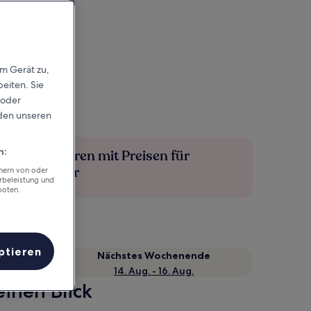
em Gerät zu,
eiten. Sie
 oder
rden unseren
n:
Mehr sparen mit Preisen für
Mitglieder
chern von oder
rbeleistung und
boten.
ptieren
Nächstes Wochenende
14. Aug. - 16. Aug.
inen Blick