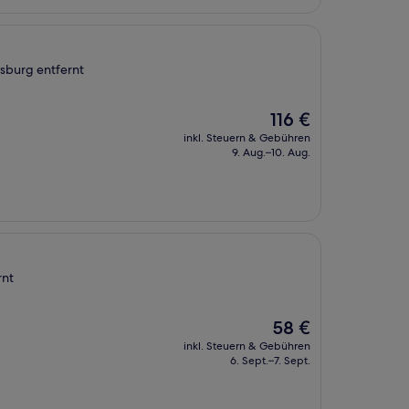
sburg entfernt
Der
116 €
Preis
inkl. Steuern & Gebühren
beträgt
9. Aug.–10. Aug.
116 €
rnt
Der
58 €
Preis
inkl. Steuern & Gebühren
beträgt
6. Sept.–7. Sept.
58 €