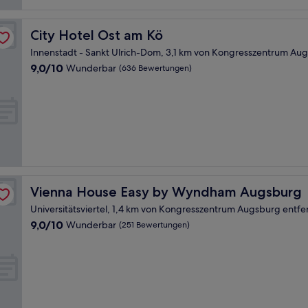
City Hotel Ost am Kö
City Hotel Ost am Kö
Innenstadt - Sankt Ulrich-Dom, 3,1 km von Kongresszentrum Aug
9.0
9,0/10
Wunderbar
(636 Bewertungen)
von
10,
Wunderbar,
(636
Bewertungen)
Vienna House Easy by Wyndham Augsburg
Vienna House Easy by Wyndham Augsburg
Universitätsviertel, 1,4 km von Kongresszentrum Augsburg entfe
9.0
9,0/10
Wunderbar
(251 Bewertungen)
von
10,
Wunderbar,
(251
Bewertungen)