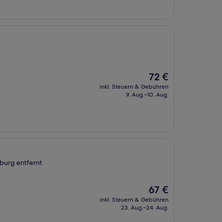
Der
72 €
Preis
inkl. Steuern & Gebühren
beträgt
9. Aug.–10. Aug.
72 €
burg entfernt
Der
67 €
Preis
inkl. Steuern & Gebühren
beträgt
23. Aug.–24. Aug.
67 €