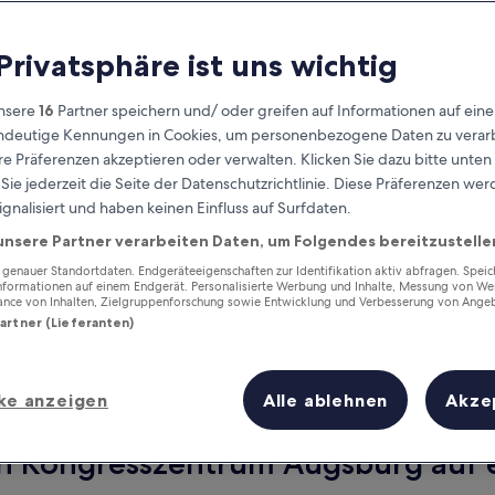
 Privatsphäre ist uns wichtig
nsere
16
Partner speichern und/ oder greifen auf Informationen auf ein
eindeutige Kennungen in Cookies, um personenbezogene Daten zu verarb
e Präferenzen akzeptieren oder verwalten. Klicken Sie dazu bitte unten
ie jederzeit die Seite der Datenschutzrichtlinie. Diese Präferenzen we
ignalisiert und haben keinen Einfluss auf Surfdaten.
unsere Partner verarbeiten Daten, um Folgendes bereitzustelle
Verdiene Prämien für jede
wahrgenommene Übernachtung
enauer Standortdaten. Endgeräteeigenschaften zur Identifikation aktiv abfragen. Spei
Informationen auf einem Endgerät. Personalisierte Werbung und Inhalte, Messung von We
ance von Inhalten, Zielgruppenforschung sowie Entwicklung und Verbesserung von Ange
Partner (Lieferanten)
ke anzeigen
Alle ablehnen
Akze
Morgen
Dieses Wochenende
7. Aug. - 8. Aug.
7. Aug. - 9. Aug.
on Kongresszentrum Augsburg auf e