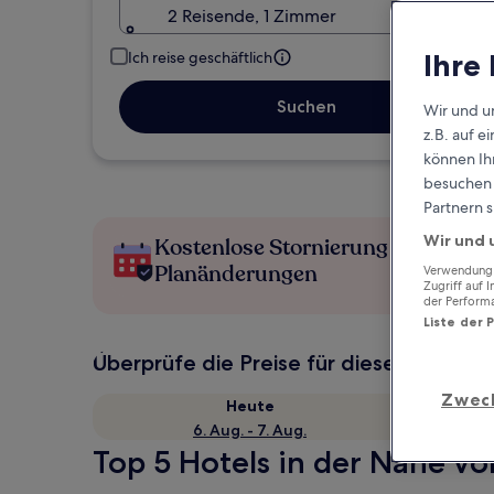
2 Reisende, 1 Zimmer
Ihre
Ich reise geschäftlich
Suchen
Wir und u
z.B. auf 
können Ihr
besuchen S
Partnern s
Wir und 
Kostenlose Stornierung bei
Planänderungen
Verwendung g
Zugriff auf 
der Perform
Liste der 
Überprüfe die Preise für diese Daten
Zwec
Heute
6. Aug. - 7. Aug.
Top 5 Hotels in der Nähe v