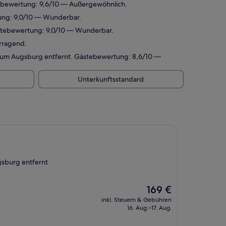
tebewertung: 9,6/10 — Außergewöhnlich.
tung: 9,0/10 — Wunderbar.
Gästebewertung: 9,0/10 — Wunderbar.
rragend.
trum Augsburg entfernt. Gästebewertung: 8,6/10 —
Unterkunftsstandard
gsburg entfernt
Der
169 €
Preis
inkl. Steuern & Gebühren
beträgt
16. Aug.–17. Aug.
169 €