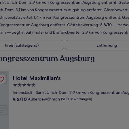
Sankt Ulrich-Dom, 2,9 km von Kongresszentrum Augsburg entfernt. Gäs
lrich-Dom, 3,1 km von Kongresszentrum Augsburg entfernt. Gästebewer
 Universitätsviertel, 1,4 km von Kongresszentrum Augsburg entfernt. 
n Kongresszentrum Augsburg entfernt. Gästebewertung: 8,8/10 — Hervo
ham
— Liegt in Bahnhofs- und Bismarckviertel, 2,9 km von Kongresszen
Preis (aufsteigend)
Entfernung
Kongresszentrum Augsburg
Hotel Maximilian's
Hotel Maximilian's
5.0-
Sterne-
Innenstadt - Sankt Ulrich-Dom, 2,9 km von Kongresszentrum Au
Unterkunft
9.6
9,6/10
Außergewöhnlich
(900 Bewertungen)
von
10,
Außergewöhnlich,
(900
Bewertungen)