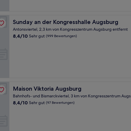
Sunday an der Kongresshalle Augsburg
Sunday an der Kongresshalle Augsburg
Antonsviertel, 2,3 km von Kongresszentrum Augsburg entfernt
8.4
8,4/10
Sehr gut
(999 Bewertungen)
von
10,
Sehr
gut,
(999
Bewertungen)
Maison Viktoria Augsburg
Maison Viktoria Augsburg
Bahnhofs- und Bismarckviertel, 3 km von Kongresszentrum Augs
8.4
8,4/10
Sehr gut
(97 Bewertungen)
von
10,
Sehr
gut,
(97