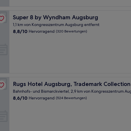
Super 8 by Wyndham Augsburg
Super 8 by Wyndham Augsburg
1,1 km von Kongresszentrum Augsburg entfernt
8.8
8,8/10
Hervorragend
(320 Bewertungen)
von
10,
Hervorragend,
(320
Bewertungen)
y Wyndham
Rugs Hotel Augsburg, Trademark Collection by Wyndh
Rugs Hotel Augsburg, Trademark Collecti
Bahnhofs- und Bismarckviertel, 2,9 km von Kongresszentrum Au
8.6
8,6/10
Hervorragend
(524 Bewertungen)
von
10,
Hervorragend,
(524
Bewertungen)