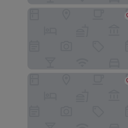
City Hotel Ost am Kö
Vienna House Easy by Wyndham Augsburg