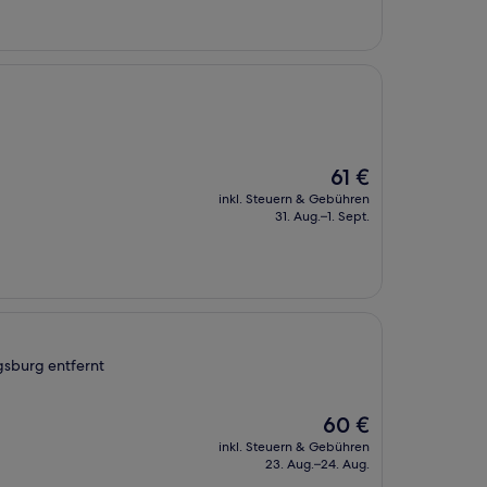
Der
61 €
Preis
inkl. Steuern & Gebühren
beträgt
31. Aug.–1. Sept.
61 €
gsburg entfernt
Der
60 €
Preis
inkl. Steuern & Gebühren
beträgt
23. Aug.–24. Aug.
60 €