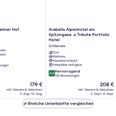
Arabella
elmer Hof
Arabella Alpenhotel am
Alpenhotel am
Spitzingsee, a Tribute Portfolio
Spitzingsee,
Hotel
a
Schliersee
Tribute
nsfer
Portfolio
Pool
aubt
Hotel
Wellness
Haustiere erlaubt
Schliersee
Parkplätze verfügbar
tungen
8.8
Hervorragend
8,8
von
138 Bewertungen
10,
Der
Der
179 €
208 €
Hervorragend,
Preis
Preis
138
inkl. Steuern & Gebühren
inkl. Steuern & Gebühren
beträgt
beträgt
9. Aug.–10. Aug.
3. Sept.–4. Sept.
Bewertungen
179 €
208 €
Ähnliche Unterkünfte vergleichen