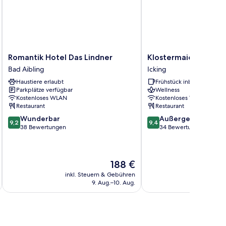
Romantik
Klostermaier
Romantik Hotel Das Lindner
Klostermaier Hotel 
Hotel
Hotel
Bad Aibling
Icking
Das
&
Haustiere erlaubt
Frühstück inbegriffen
Lindner
Restaurant
Parkplätze verfügbar
Wellness
Bad
Icking
Kostenloses WLAN
Kostenloses WLAN
Aibling
Restaurant
Restaurant
9.2
9.4
Wunderbar
Außergewöhnlich
9,2
9,4
von
von
38 Bewertungen
34 Bewertungen
10,
10,
Wunderbar,
Außergewöhnlich,
38
34
Der
188 €
Bewertungen
Bewertungen
Preis
inkl. Steuern & Gebühren
inkl. S
beträgt
9. Aug.–10. Aug.
188 €