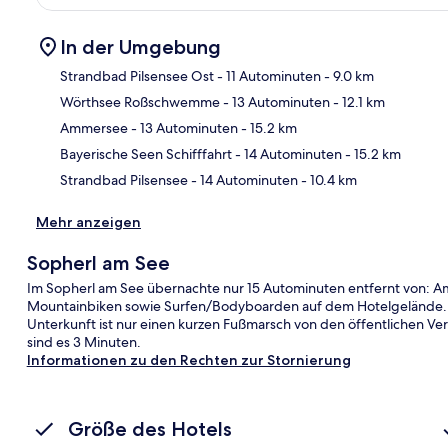
In der Umgebung
Strandbad Pilsensee Ost
- 11 Autominuten
- 9.0 km
Wörthsee Roßschwemme
- 13 Autominuten
- 12.1 km
Kar
Ammersee
- 13 Autominuten
- 15.2 km
Bayerische Seen Schifffahrt
- 14 Autominuten
- 15.2 km
Strandbad Pilsensee
- 14 Autominuten
- 10.4 km
Mehr anzeigen
Sopherl am See
Im Sopherl am See übernachte nur 15 Autominuten entfernt von: A
Mountainbiken sowie Surfen/Bodyboarden auf dem Hotelgelände. We
Unterkunft ist nur einen kurzen Fußmarsch von den öffentlichen Ve
sind es 3 Minuten.
Informationen zu den Rechten zur Stornierung
Größe des Hotels