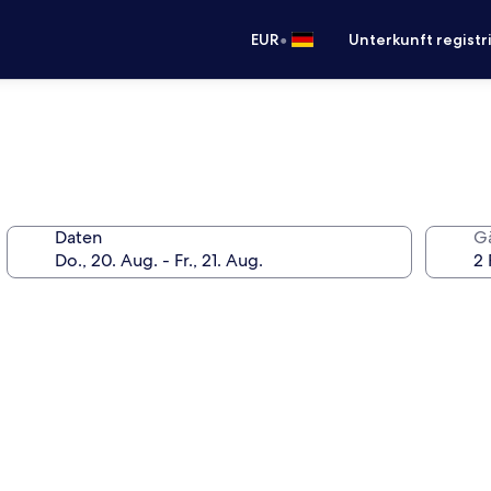
•
EUR
Unterkunft registr
Daten
G