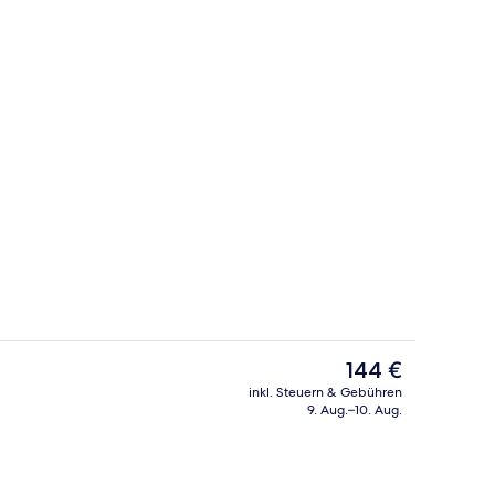
begriffenes Frühstücksbuffet
Zimmersafe, Schreibtisch, laptopgeeig
Der
144 €
aktuelle
inkl. Steuern & Gebühren
Preis
9. Aug.–10. Aug.
Außenbereich
beträgt
144 €.