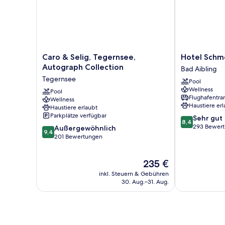
Caro
Hotel
Caro & Selig, Tegernsee,
Hotel Schm
&
Schmelmer
Autograph Collection
Bad Aibling
Selig,
Hof
Tegernsee
Pool
Tegernsee,
Bad
Wellness
Autograph
Pool
Aibling
Flughafentra
Wellness
Collection
Haustiere erl
Haustiere erlaubt
Tegernsee
Parkplätze verfügbar
8.4
Sehr gut
8,4
von
293 Bewer
9.4
Außergewöhnlich
9,4
10,
von
201 Bewertungen
Sehr
10,
gut,
Außergewöhnlich,
Der
235 €
293
201
Preis
Bewertungen
Bewertungen
inkl. Steuern & Gebühren
beträgt
30. Aug.–31. Aug.
235 €