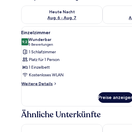
Überprüfe die Verfügbarkeit für heute Nacht, Aug. 6
Überprüfe die
Heute Nacht
Aug. 6 - Aug. 7
A
Alle
Einzelzimmer | Zimmersafe, Sch
4
Einzelzimmer
Fotos
Wunderbar
für
9,2
9,2 von 10
(5
5 Bewertungen
Einzelzimmer
Bewertungen)
1 Schlafzimmer
anzeigen
Platz für 1 Person
1 Einzelbett
Kostenloses WLAN
Weitere
Weitere Details
Details
für
Preise anzeige
Einzelzimmer
Ähnliche Unterkünfte
Caro & Selig, Tegernsee, Autograph Collection
Hotel Schmel