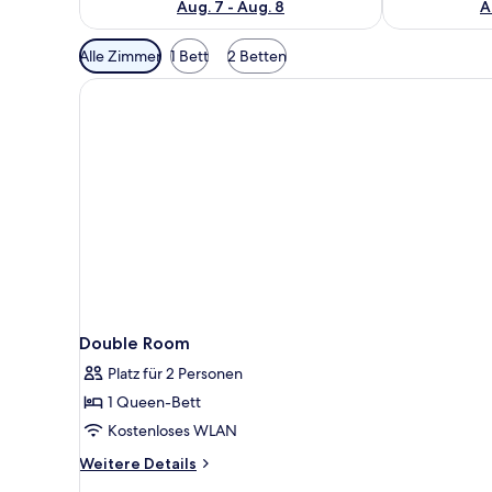
Aug. 7 - Aug. 8
A
Verfügbare
Alle Zimmer
1 Bett
2 Betten
Filter
für
Zimmer
Double Room
Platz für 2 Personen
1 Queen-Bett
Kostenloses WLAN
Weitere
Weitere Details
Details