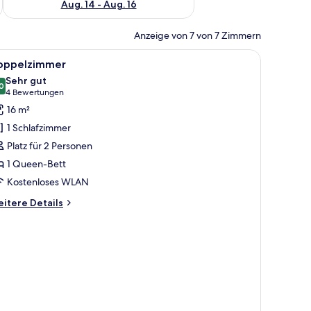
Aug. 14 - Aug. 16
Anzeige von 7 von 7 Zimmern
isolierte Zimmer, kostenloses WLAN, Bettwäsche
le
Doppelzimmer | Schreibtisch, schallisolierte
3
oppelzimmer
otos
Sehr gut
ür
0
8,0 von 10
(4
4 Bewertungen
oppelzimmer
Bewertungen)
16 m²
nzeigen
1 Schlafzimmer
Platz für 2 Personen
1 Queen-Bett
Kostenloses WLAN
itere
itere Details
tails
r
ppelzimmer