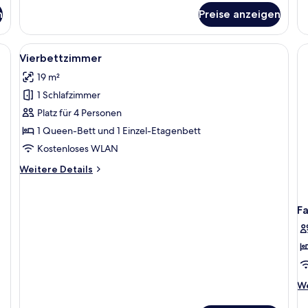
n
Preise anzeigen
 schallisolierte Zimmer, kostenloses WLAN, Bettwäsche
Alle
Vierbettzimmer | Schreibtisch, schall
4
Vierbettzimmer
Fotos
19 m²
für
1 Schlafzimmer
Vierbettzimmer
anzeigen
Platz für 4 Personen
1 Queen-Bett und 1 Einzel-Etagenbett
Kostenloses WLAN
Weitere
Weitere Details
Details
für
Vierbettzimmer
F
We
We
De