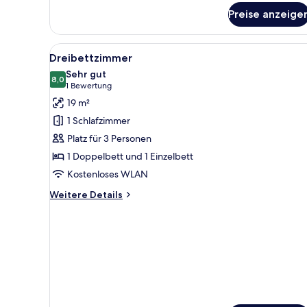
für
Preise anzeige
Double
Room
Alle
Dreibettzimmer | Schreibtisch,
4
Dreibettzimmer
Fotos
Sehr gut
für
8,0
8,0 von 10
(1
1 Bewertung
Dreibettzimmer
Bewertung)
19 m²
anzeigen
1 Schlafzimmer
Platz für 3 Personen
1 Doppelbett und 1 Einzelbett
Kostenloses WLAN
Weitere
Weitere Details
Details
für
Dreibettzimmer