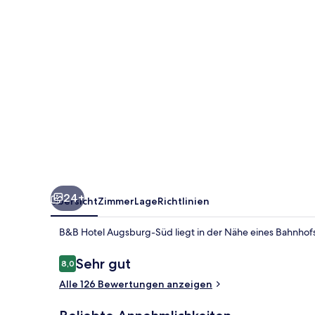
24+
Übersicht
Zimmer
Lage
Richtlinien
B&B Hotel Augsburg-Süd liegt in der Nähe eines Bahnhofs
Bewertungen
Sehr gut
8,0
8,0 von 10.
Alle 126 Bewertungen anzeigen