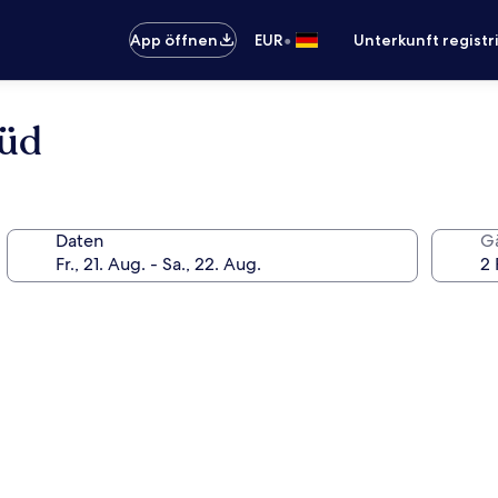
•
App öffnen
EUR
Unterkunft registr
Süd
Daten
G