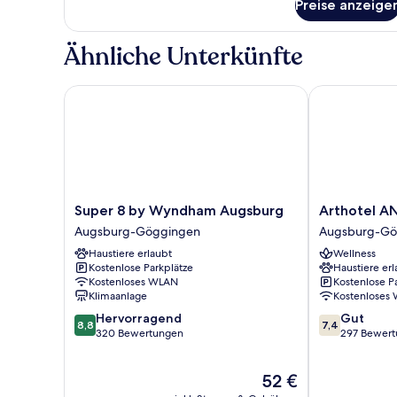
Preise anzeige
Twin
Room-
Non-
Ähnliche Unterkünfte
Smoking
Super 8 by Wyndham Augsburg
Arthotel AN
Super
Arthotel
Super 8 by Wyndham Augsburg
Arthotel 
8
ANA
Augsburg-Göggingen
Augsburg-Gö
by
GOLD
Haustiere erlaubt
Wellness
Wyndham
Augsburg-
Kostenlose Parkplätze
Haustiere erl
Augsburg
Göggingen
Kostenloses WLAN
Kostenlose P
Augsburg-
Klimaanlage
Kostenloses
Göggingen
8.8
7.4
Hervorragend
Gut
8,8
7,4
von
von
320 Bewertungen
297 Bewer
10,
10,
Hervorragend,
Gut,
Der
52 €
320
297
Preis
Bewertungen
Bewertungen