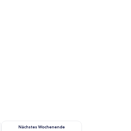
es Wochenende, Aug. 7 - Aug. 9.
Überprüfe die Verfügbarkeit für nächstes Wochenende, Aug. 1
Nächstes Wochenende