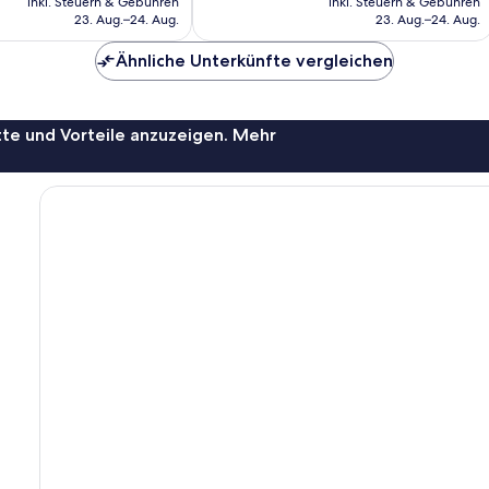
inkl. Steuern & Gebühren
inkl. Steuern & Gebühren
beträgt
beträg
23. Aug.–24. Aug.
23. Aug.–24. Aug.
57 €
71 €
Ähnliche Unterkünfte vergleichen
te und Vorteile anzuzeigen. Mehr