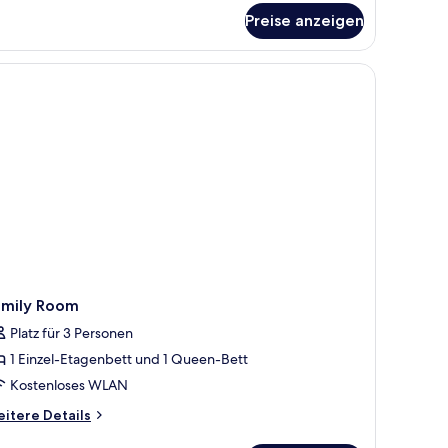
Preise anzeigen
isolierte Zimmer, kostenloses WLAN, Bettwäsche
amily Room
Platz für 3 Personen
1 Einzel-Etagenbett und 1 Queen-Bett
Kostenloses WLAN
itere
itere Details
tails