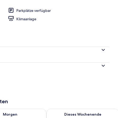
Parkplätze verfügbar
ühstücksbuffet gegen Gebühr
Klimaanlage
aten
 - Aug. 8.
 Verfügbarkeit für morgen, Aug. 8 - Aug. 9.
Überprüfe die Verfügbarkeit für dies
Morgen
Dieses Wochenende