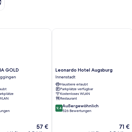
n
A GOLD
Leonardo Hotel Augsburg
Leonardo
ANA GOLD
Leonardo Hotel Augsburg
Hotel
ggingen
Innenstadt
Augsburg
Haustiere erlaubt
Innenstadt
aubt
Parkplätze verfügbar
arkplätze
Kostenloses WLAN
 WLAN
Restaurant
9.4
Außergewöhnlich
9,4
von
tungen
526 Bewertungen
10,
Außergewöhnlich,
Der
Der
57 €
71 €
526
Preis
Preis
Bewertungen