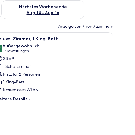
es Wochenende, Aug. 7 - Aug. 9.
Überprüfe die Verfügbarkeit für nächstes Wochenende, Aug. 1
Nächstes Wochenende
Aug. 14 - Aug. 16
Anzeige von 7 von 7 Zimmern
le
Ein Hotelzimmer mit Bett, Schreibtisch, Stuh
6
luxe-Zimmer, 1 King-Bett
otos
Außergewöhnlich
ür
6
9,6 von 10
(19
19 Bewertungen
eluxe-
Bewertungen)
23 m²
immer,
1 Schlafzimmer
King-
Platz für 2 Personen
ett
1 King-Bett
nzeigen
Kostenloses WLAN
itere
itere Details
tails
r
luxe-
mmer,
King-
tt