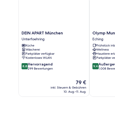
DEIN
Olymp
DEIN APART München
Olymp Mun
APART
Munich
Unterfoehring
Eching
München
Eching
Küche
Frühstück inb
Unterfoehring
Wäscherei
Wellness
Parkplätze verfügbar
Haustiere erl
Kostenloses WLAN
Parkplätze v
8.8
9.4
Hervorragend
Außerge
8,8
9,4
von
von
299 Bewertungen
1.008 Bewe
10,
10,
Hervorragend,
Außergewöhnl
Der
79 €
299
1.008
Preis
Bewertungen
Bewertungen
inkl. Steuern & Gebühren
beträgt
10. Aug.–11. Aug.
79 €