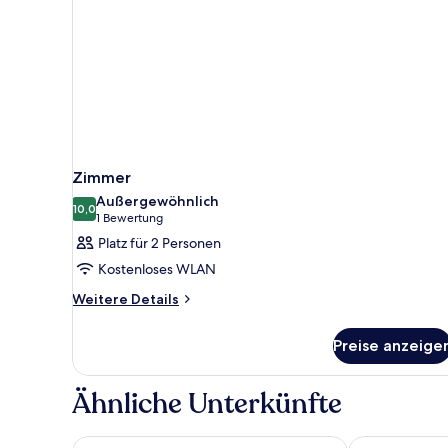
Zimmer
Außergewöhnlich
10,0
10,0 von 10
(1
1 Bewertung
Bewertung)
Platz für 2 Personen
Kostenloses WLAN
Weitere
Weitere Details
Details
für
Preise anzeige
Zimmer
Ähnliche Unterkünfte
DEIN APART München
Olymp Munic