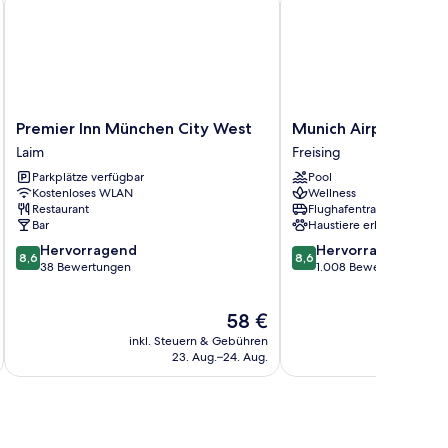
Premier
Munich
Premier Inn München City West
Munich Airport Marri
Inn
Airport
Laim
Freising
München
Marriott
Parkplätze verfügbar
Pool
City
Hotel
Kostenloses WLAN
Wellness
West
Freising
Restaurant
Flughafentransfer
Laim
Bar
Haustiere erlaubt
8.6
8.6
Hervorragend
Hervorragend
8,6
8,6
von
von
38 Bewertungen
1.008 Bewertungen
10,
10,
Hervorragend,
Hervorragend,
Der
58 €
38
1.008
Preis
Bewertungen
Bewertungen
inkl. Steuern & Gebühren
inkl. S
beträgt
23. Aug.–24. Aug.
58 €