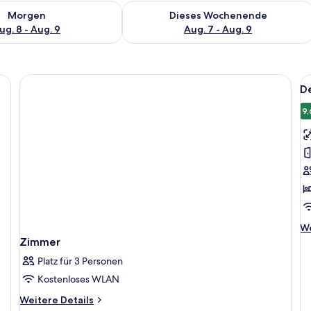
 - Aug. 8.
 Verfügbarkeit für morgen, Aug. 8 - Aug. 9.
Überprüfe die Verfügbarkeit für dies
Morgen
Dieses Wochenende
ug. 8 - Aug. 9
Aug. 7 - Aug. 9
Al
De
F
f
9,
D
Z
1 
B
a
We
We
De
Zimmer
fü
Platz für 3 Personen
De
Zi
Kostenloses WLAN
1 
Weitere
Weitere Details
Be