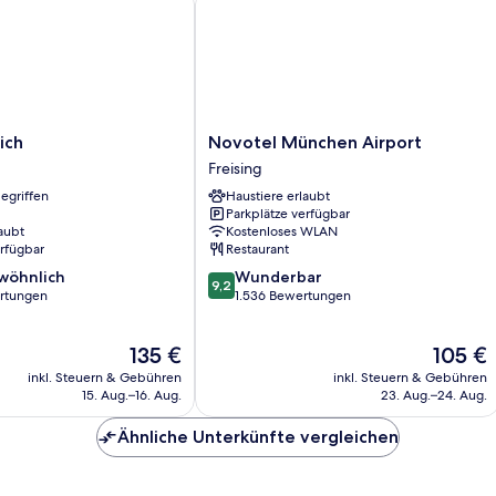
Novotel
ich
Novotel München Airport
München
Freising
Airport
egriffen
Haustiere erlaubt
Freising
Parkplätze verfügbar
aubt
Kostenloses WLAN
erfügbar
Restaurant
9.2
wöhnlich
Wunderbar
9,2
von
rtungen
1.536 Bewertungen
10,
ich,
Wunderbar,
Der
Der
135 €
105 €
1.536
Preis
Preis
Bewertungen
inkl. Steuern & Gebühren
inkl. Steuern & Gebühren
beträgt
beträgt
15. Aug.–16. Aug.
23. Aug.–24. Aug.
135 €
105 €
Ähnliche Unterkünfte vergleichen