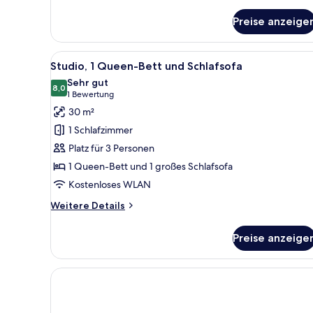
Details
für
Preise anzeige
Zimmer
Alle
Ein kompakter Wohnbereich mit
5
Studio, 1 Queen-Bett und Schlafsofa
Fotos
Sehr gut
für
8,0
8,0 von 10
(1
1 Bewertung
Studio,
Bewertung)
30 m²
1 Queen-
1 Schlafzimmer
Bett
Platz für 3 Personen
und
1 Queen-Bett und 1 großes Schlafsofa
Schlafsofa
Kostenloses WLAN
anzeigen
Weitere
Weitere Details
Details
für
Preise anzeige
Studio,
1 Queen-
Bett
und
Schlafsofa