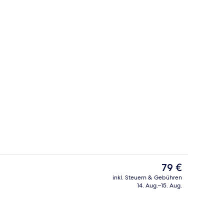
Unterkunft)
Außenbereich
Der
79 €
aktuelle
inkl. Steuern & Gebühren
Preis
14. Aug.–15. Aug.
ch
Lobby
beträgt
79 €.