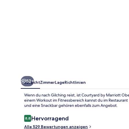
Munich
South
52+
Übersicht
Zimmer
Lage
Richtlinien
Wenn du nach Gilching reist, ist Courtyard by Marriott 
einem Workout im Fitnessbereich kannst du im Restaurant
und eine Snackbar gehören ebenfalls zum Angebot.
Bewertungen
Hervorragend
8,8
8,8 von 10.
Alle 529 Bewertungen anzeigen