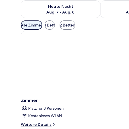
Überprüfe die Verfügbarkeit für heute Nacht, Aug. 7
Überprüfe die
Heute Nacht
Aug. 7 - Aug. 8
A
Verfügbare
Alle Zimmer
1 Bett
2 Betten
Filter
für
Zimmer
Zimmer
Platz für 3 Personen
Kostenloses WLAN
Weitere
Weitere Details