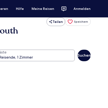
ieren
Hilfe
Meine Reisen
Anmelden
Teilen
Speichern
South
äste
Suchen