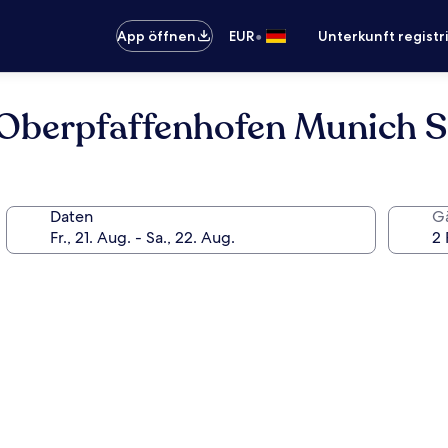
•
App öffnen
EUR
Unterkunft registr
 Oberpfaffenhofen Munich 
Daten
G