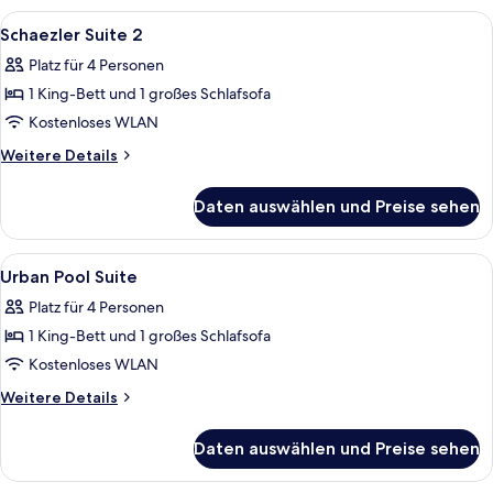
1
Alle
Schaezler Suite 2 | Hochwertige Bettw
15
Schaezler Suite 2
Fotos
Platz für 4 Personen
für
1 King-Bett und 1 großes Schlafsofa
Schaezler
Suite
Kostenloses WLAN
2
Weitere
Weitere Details
anzeigen
Details
für
Daten auswählen und Preise sehen
Schaezler
Suite
2
Alle
Urban Pool Suite | Hochwertige Bettwa
12
Urban Pool Suite
Fotos
Platz für 4 Personen
für
1 King-Bett und 1 großes Schlafsofa
Urban
Pool
Kostenloses WLAN
Suite
Weitere
Weitere Details
anzeigen
Details
für
Daten auswählen und Preise sehen
Urban
Pool