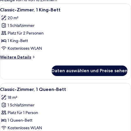
Zimmer
Alle
Ein Hotelzimmer mit einem großen Bett
4
Classic-Zimmer, 1 King-Bett
Fotos
20 m²
für
1 Schlafzimmer
Classic-
Zimmer,
Platz für 2 Personen
1 King-
1 King-Bett
Bett
Kostenloses WLAN
anzeigen
Weitere
Weitere Details
Details
für
Daten auswählen und Preise sehen
Classic-
Zimmer,
1 King-
Alle
Ein Hotelzimmer mit einem großen Bet
4
Bett
Classic-Zimmer, 1 Queen-Bett
Fotos
18 m²
für
1 Schlafzimmer
Classic-
Zimmer,
Platz für 1 Person
1
1 Queen-Bett
Queen-
Kostenloses WLAN