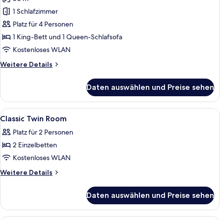
für
1 Schlafzimmer
Suite
(500)
Platz für 4 Personen
anzeigen
1 King-Bett und 1 Queen-Schlafsofa
Kostenloses WLAN
Weitere
Weitere Details
Details
für
Daten auswählen und Preise sehen
Suite
(500)
Alle
Hochwertige Bettwaren, Minibar, Zimm
6
Classic Twin Room
Fotos
Platz für 2 Personen
für
2 Einzelbetten
Classic
Twin
Kostenloses WLAN
Room
Weitere
Weitere Details
anzeigen
Details
für
Daten auswählen und Preise sehen
Classic
Twin
Room
Ein Hotelzimmer mit Bett, Schreibtisc