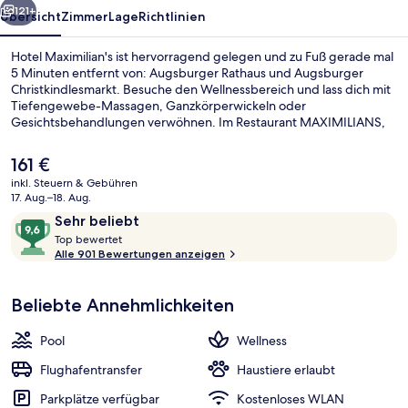
121+
Übersicht
Zimmer
Lage
Richtlinien
Hotel Maximilian's ist hervorragend gelegen und zu Fuß gerade mal
5 Minuten entfernt von: Augsburger Rathaus und Augsburger
Christkindlesmarkt. Besuche den Wellnessbereich und lass dich mit
Tiefengewebe-Massagen, Ganzkörperwickeln oder
Gesichtsbehandlungen verwöhnen. Im Restaurant MAXIMILIANS,
einem der 2 Restaurants, bekommst du mediterrane Küche.
Weitere Highlights wie ein Außenpool, eine Bar/Lounge und
Der
161 €
Fitnessmöglichkeiten sprechen für dieses Hotel im luxuriösen Stil.
aktuelle
inkl. Steuern & Gebühren
Andere Reisende haben viel Gutes über das hilfsbereite Personal zu
Preis
17. Aug.–18. Aug.
berichten.
Tägliches Frühstücksbuffet gegen Ge
beträgt
Bewertungen
9,6
Sehr beliebt
161 €.
T
von
Top bewertet
o
Alle 901 Bewertungen anzeigen
10,
p
Sehr
beliebt
Beliebte Annehmlichkeiten
b
e
w
Pool
Wellness
e
r
Flughafentransfer
Haustiere erlaubt
t
Parkplätze verfügbar
Kostenloses WLAN
e