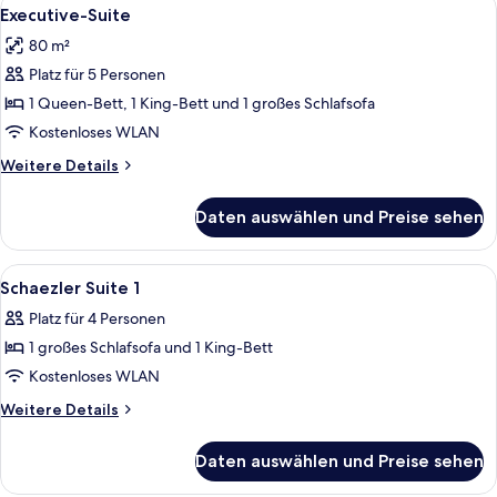
Alle
6
Executive-Suite
Fotos
80 m²
für
Platz für 5 Personen
Executive-
Suite
1 Queen-Bett, 1 King-Bett und 1 großes Schlafsofa
anzeigen
Kostenloses WLAN
Weitere
Weitere Details
Details
für
Daten auswählen und Preise sehen
Executive-
Suite
Alle
Schaezler Suite 1 | Hochwertige Bettw
6
Schaezler Suite 1
Fotos
Platz für 4 Personen
für
1 großes Schlafsofa und 1 King-Bett
Schaezler
Suite
Kostenloses WLAN
1
Weitere
Weitere Details
anzeigen
Details
für
Daten auswählen und Preise sehen
Schaezler
Suite