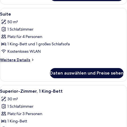
Alle
Ein Hotelzimmer mit Bett, Schreibtisc
5
Suite
Fotos
50 m²
für
1 Schlafzimmer
Suite
anzeigen
Platz für 4 Personen
1 King-Bett und 1 großes Schlafsofa
Kostenloses WLAN
Weitere
Weitere Details
Details
für
Daten auswählen und Preise sehen
Suite
Alle
Ein Hotelzimmer mit einem großen Bett
4
Superior-Zimmer, 1 King-Bett
Fotos
30 m²
für
1 Schlafzimmer
Superior-
Zimmer,
Platz für 3 Personen
1 King-
1 King-Bett