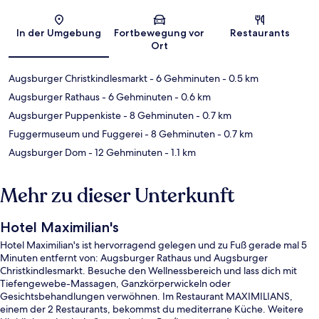
Karte
In der Umgebung
Fortbewegung vor
Restaurants
Ort
Augsburger Christkindlesmarkt
- 6 Gehminuten
- 0.5 km
Augsburger Rathaus
- 6 Gehminuten
- 0.6 km
Augsburger Puppenkiste
- 8 Gehminuten
- 0.7 km
Fuggermuseum und Fuggerei
- 8 Gehminuten
- 0.7 km
Augsburger Dom
- 12 Gehminuten
- 1.1 km
Mehr zu dieser Unterkunft
Hotel Maximilian's
Hotel Maximilian's ist hervorragend gelegen und zu Fuß gerade mal 5
Minuten entfernt von: Augsburger Rathaus und Augsburger
Christkindlesmarkt. Besuche den Wellnessbereich und lass dich mit
Tiefengewebe-Massagen, Ganzkörperwickeln oder
Gesichtsbehandlungen verwöhnen. Im Restaurant MAXIMILIANS,
einem der 2 Restaurants, bekommst du mediterrane Küche. Weitere