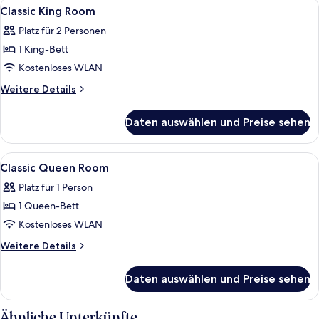
Alle
Ein Hotelzimmer mit einem großen Bett
3
Classic King Room
Fotos
Platz für 2 Personen
für
1 King-Bett
Classic
King
Kostenloses WLAN
Room
Weitere
Weitere Details
anzeigen
Details
für
Daten auswählen und Preise sehen
Classic
King
Room
Alle
Ein Hotelzimmer mit einem großen Bett
3
Classic Queen Room
Fotos
Platz für 1 Person
für
1 Queen-Bett
Classic
Queen
Kostenloses WLAN
Room
Weitere
Weitere Details
anzeigen
Details
für
Daten auswählen und Preise sehen
Classic
Queen
Room
Ähnliche Unterkünfte