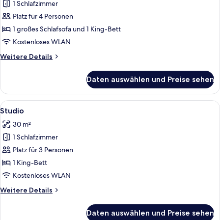
1 Schlafzimmer
Executive-
Zimmer
Platz für 4 Personen
anzeigen
1 großes Schlafsofa und 1 King-Bett
Kostenloses WLAN
Weitere
Weitere Details
Details
für
Daten auswählen und Preise sehen
Executive-
Zimmer
Alle
Eine moderne Küche mit dunklen Holzsc
6
Studio
Fotos
30 m²
für
1 Schlafzimmer
Studio
anzeigen
Platz für 3 Personen
1 King-Bett
Kostenloses WLAN
Weitere
Weitere Details
Details
für
Daten auswählen und Preise sehen
Studio