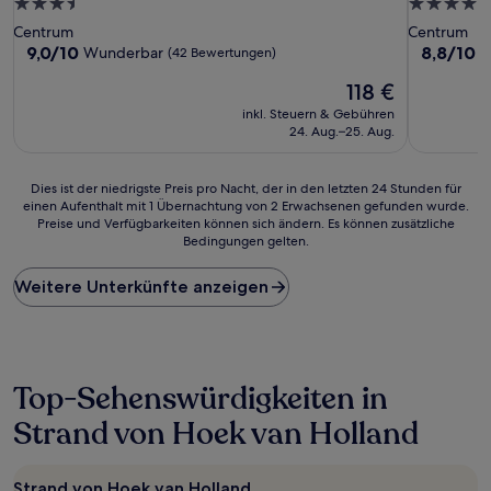
3.5-
4.0-
Sterne-
Sterne-
Centrum
Centrum
Unterkunft
Unterkunf
9.0
8.8
9,0/10
8,8/10
Wunderbar
H
(42 Bewertungen)
von
von
Der
118 €
10,
10,
Preis
Wunderbar,
Hervorrag
inkl. Steuern & Gebühren
beträgt
(42
(1.143
24. Aug.–25. Aug.
118 €
Bewertungen)
Bewertun
Dies
Dies ist der niedrigste Preis pro Nacht, der in den letzten 24 Stunden für
einen Aufenthalt mit 1 Übernachtung von 2 Erwachsenen gefunden wurde.
ist
Preise und Verfügbarkeiten können sich ändern. Es können zusätzliche
der
Bedingungen gelten.
niedrigste
Preis
Weitere Unterkünfte anzeigen
pro
Nacht,
der
in
den
letzten
Top-Sehenswürdigkeiten in
24 Stunden
Strand von Hoek van Holland
für
einen
Aufenthalt
mit
Strand von Hoek van Holland