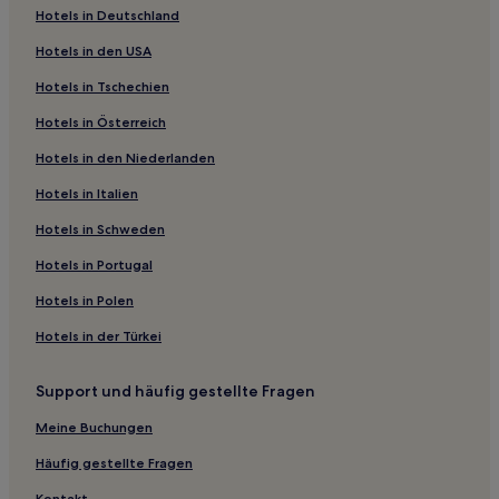
Günstige nahe Strand von Rockanje
Hotels in Deutschland
Flüge nach Hoek van Holland
Haustierfreundliche nahe Strand von Rockanje
Hotels in den USA
Flughafen Rotterdam/Den Haag (RTM), 20,8 km vom
Familien in Den Haag
Hotels in Tschechien
Zentrum von Hoek van Holland entfernt
Haustierfreundliche in Den Haag
Hotels in Österreich
Günstige in Den Haag
Hotels in den Niederlanden
Lgbtqia-Freundliche in Den Haag
Hotels in Italien
Hotels mit inbegriffenem Frühstück nahe Strand von
Hotels in Schweden
Kijkduin
Hotels in Portugal
Familien nahe Strand von Kijkduin
Hotels in Polen
Hotels mit Küchenzeile nahe Strand von Kijkduin
Familien in Südholland
Hotels in der Türkei
Hotels mit Küchenzeile in Südholland
Support und häufig gestellte Fragen
Haustierfreundliche in Südholland
Meine Buchungen
Hotels mit Küchenzeile in Benoordenhout
Häufig gestellte Fragen
Südholland: Hotels
Kontakt