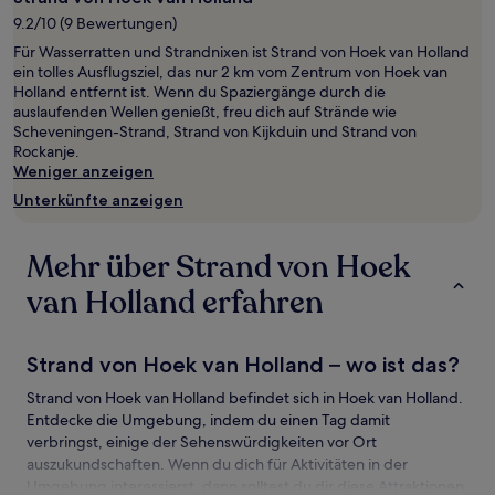
1 Übernachtung
9.2/10 (9 Bewertungen)
von
Für Wasserratten und Strandnixen ist Strand von Hoek van Holland
2 Erwachsenen
ein tolles Ausflugsziel, das nur 2 km vom Zentrum von Hoek van
gefunden
Holland entfernt ist. Wenn du Spaziergänge durch die
wurde.
auslaufenden Wellen genießt, freu dich auf Strände wie
Preise
Scheveningen-Strand, Strand von Kijkduin und Strand von
und
Rockanje.
Verfügbarkeiten
Weniger anzeigen
können
sich
Unterkünfte anzeigen
ändern.
Es
können
Mehr über Strand von Hoek
zusätzliche
Bedingungen
van Holland erfahren
gelten.
Strand von Hoek van Holland – wo ist das?
Strand von Hoek van Holland befindet sich in Hoek van Holland.
Entdecke die Umgebung, indem du einen Tag damit
verbringst, einige der Sehenswürdigkeiten vor Ort
auszukundschaften. Wenn du dich für Aktivitäten in der
Umgebung interessierst, dann solltest du dir diese Attraktionen