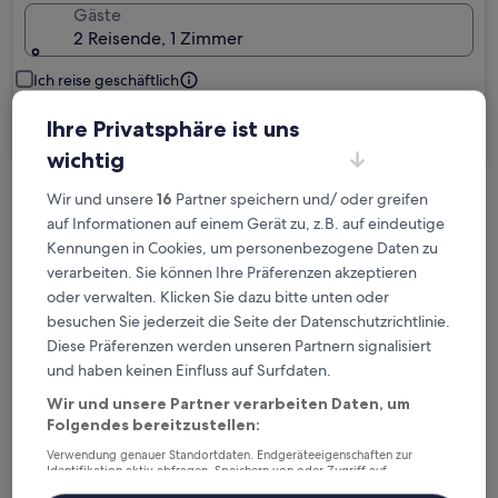
Gäste
2 Reisende, 1 Zimmer
Ich reise geschäftlich
Ihre Privatsphäre ist uns
Suchen
wichtig
Wir und unsere
16
Partner speichern und/ oder greifen
Kostenlose Stornierung bei
auf Informationen auf einem Gerät zu, z.B. auf eindeutige
Planänderungen
Kennungen in Cookies, um personenbezogene Daten zu
verarbeiten. Sie können Ihre Präferenzen akzeptieren
Verdiene Prämien für jede
oder verwalten. Klicken Sie dazu bitte unten oder
wahrgenommene Übernachtung
besuchen Sie jederzeit die Seite der Datenschutzrichtlinie.
Diese Präferenzen werden unseren Partnern signalisiert
und haben keinen Einfluss auf Surfdaten.
Mehr sparen mit Preisen für Mitglieder
Wir und unsere Partner verarbeiten Daten, um
Folgendes bereitzustellen:
Verwendung genauer Standortdaten. Endgeräteeigenschaften zur
Überprüfe die Preise für diese Daten
Identifikation aktiv abfragen. Speichern von oder Zugriff auf
Informationen auf einem Endgerät. Personalisierte Werbung und