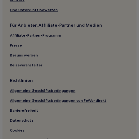
Hotels nahe Monkey Town Spijkenisse
Eine Unterkunft bewerten
Hotels nahe Park Zestienhoven
Morgenstond: Hotels
Für Anbieter, Affliliate-Partner und Medien
Duttendel: Hotels
Affiliate-Partner-Programm
Kampen: Hotels
Presse
Gemeinde Maassluis: Hotels
Bei uns werben
Hotels nahe De Mesdag Collectie
Reiseveranstalter
Hellevoetsluis Hotels
Hotels nahe Die Kinderwerkstatt
Richtlinien
Waalsdorp: Hotels
Allgemeine Geschäftsbedingungen
Gemeinde Westland: Hotels
Allgemeine Geschäftsbedingungen von FeWo-direkt
Mariahoeve: Hotels
Barrierefreiheit
Gemeinde Nissewaard: Hotels
Datenschutz
Leidschenveen-Ypenburg: Hotels
Cookies
Hotels nahe Kunstmuseum Den Haag