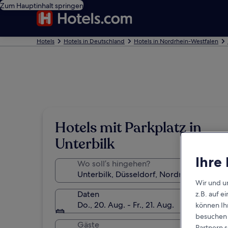
Zum Hauptinhalt springen
Hotels
Hotels in Deutschland
Hotels in Nordrhein-Westfalen
Hotels mit Parkplatz in
Unterbilk
Ihre
Wo soll’s hingehen?
Wir und u
Daten
z.B. auf 
Do., 20. Aug. - Fr., 21. Aug.
können Ihr
besuchen S
Gäste
Partnern s