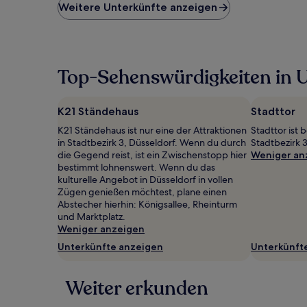
niedrigste
Weitere Unterkünfte anzeigen
Preis
pro
Nacht,
der
in
Top-Sehenswürdigkeiten in U
den
letzten
24 Stunden
K21 Ständehaus
Stadttor
für
einen
K21 Ständehaus ist nur eine der Attraktionen
Stadttor ist
Aufenthalt
in Stadtbezirk 3, Düsseldorf. Wenn du durch
Stadtbezirk 3
mit
die Gegend reist, ist ein Zwischenstopp hier
Weniger an
1 Übernachtung
bestimmt lohnenswert. Wenn du das
von
kulturelle Angebot in Düsseldorf in vollen
2 Erwachsenen
Zügen genießen möchtest, plane einen
gefunden
Abstecher hierhin: Königsallee, Rheinturm
wurde.
und Marktplatz.
Preise
Weniger anzeigen
und
Unterkünfte anzeigen
Unterkünft
Verfügbarkeiten
können
sich
Weiter erkunden
ändern.
Es