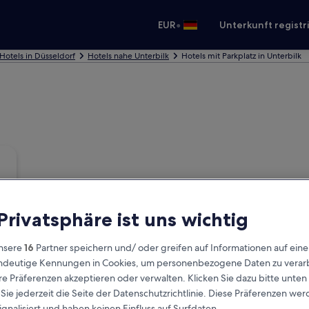
•
EUR
Unterkunft registr
Hotels in Düsseldorf
Hotels nahe Unterbilk
Hotels mit Parkplatz in Unterbilk
 Privatsphäre ist uns wichtig
nsere
16
Partner speichern und/ oder greifen auf Informationen auf ein
eindeutige Kennungen in Cookies, um personenbezogene Daten zu verarb
e Präferenzen akzeptieren oder verwalten. Klicken Sie dazu bitte unten
ie jederzeit die Seite der Datenschutzrichtlinie. Diese Präferenzen we
ignalisiert und haben keinen Einfluss auf Surfdaten.