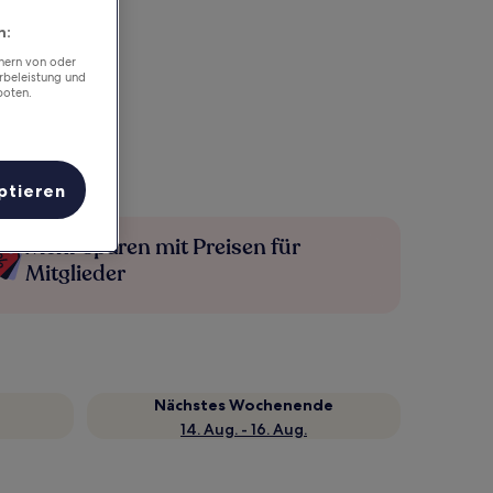
n:
chern von oder
rbeleistung und
boten.
ptieren
Mehr sparen mit Preisen für
Mitglieder
Nächstes Wochenende
14. Aug. - 16. Aug.