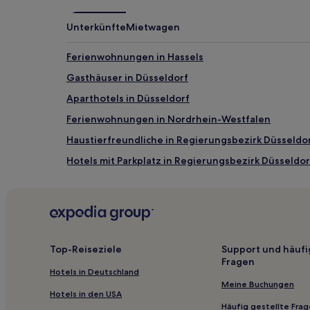
können
zusätzliche
Unterkünfte
Mietwagen
Bedingungen
gelten.
Ferienwohnungen in Hassels
Gasthäuser in Düsseldorf
Aparthotels in Düsseldorf
Ferienwohnungen in Nordrhein-Westfalen
Haustierfreundliche in Regierungsbezirk Düsseldo
Hotels mit Parkplatz in Regierungsbezirk Düsseldor
Familien in Düsseldorf
Hotels mit inbegriffenem Frühstück in Köln
Hotels mit Pool nahe Seestern
Hotels mit Parkplatz nahe Seestern
Top-Reiseziele
Support und häufi
Fragen
Familien in Pempelfort
Hotels in Deutschland
Hotels mit Küchenzeile in Nordrhein-Westfalen
Meine Buchungen
Hotels in den USA
Hotels mit Parkplatz in Nordrhein-Westfalen
Häufig gestellte Fra