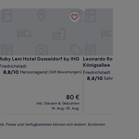
üsseldorf
Ruby Leni Hotel Dusseldorf by IHG
Leonardo Royal Hotel Dü
üsseldorf
Ruby Leni Hotel Dusseldorf by IHG
Leonardo Royal Hotel Dü
Ruby Leni Hotel Dusseldorf by IHG
Leonardo Royal Hotel D
Königsallee
Friedrichstadt
8.8
8,8/10
Hervorragend
(365 Bewertungen)
Friedrichstadt
von
8.4
8,4/10
Sehr gut
(1.001 Be
10,
von
Hervorragend,
10,
(365
Sehr
Der
80 €
Bewertungen)
gut,
Preis
inkl. Steuern & Gebühren
inkl. Steu
(1.001
beträgt
14. Aug.–15. Aug.
1
Bewertungen)
80 €
rde. Preise und Verfügbarkeiten können sich ändern. Es können