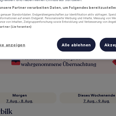
unsere Partner verarbeiten Daten, um Folgendes bereitzustelle
enauer Standortdaten. Endgeräteeigenschaften zur Identifikation aktiv abfragen. Spei
Informationen auf einem Endgerät. Personalisierte Werbung und Inhalte, Messung von We
ance von Inhalten, Zielgruppenforschung sowie Entwicklung und Verbesserung von Ange
Partner (Lieferanten)
ke anzeigen
Alle ablehnen
Akze
Verdiene Prämien für jede
wahrgenommene Übernachtung
Morgen
Dieses Wochenende
7. Aug. - 8. Aug.
7. Aug. - 9. Aug.
bilk