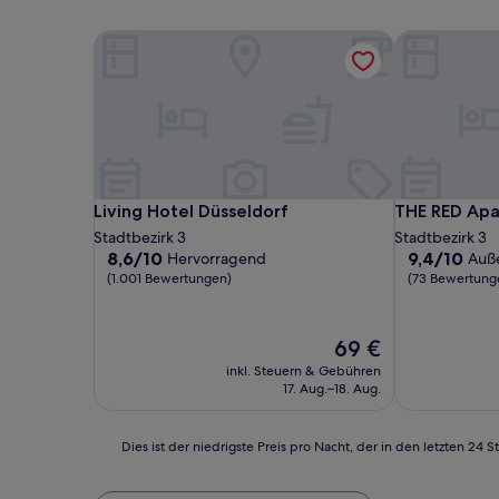
Living Hotel Düsseldorf
THE RED Apa
Living Hotel Düsseldorf
THE RED Apa
Living Hotel Düsseldorf
THE RED Ap
Stadtbezirk 3
Stadtbezirk 3
8.6
9.4
8,6/10
9,4/10
Hervorragend
Auß
von
von
(1.001 Bewertungen)
(73 Bewertung
10,
10,
Hervorragend,
Außergewöhn
(1.001
(73
Der
69 €
Bewertungen)
Bewertunge
Preis
inkl. Steuern & Gebühren
beträgt
17. Aug.–18. Aug.
69 €
Dies
Dies ist der niedrigste Preis pro Nacht, der in den letzten 
ist
der