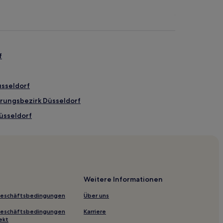
f
üsseldorf
erungsbezirk Düsseldorf
üsseldorf
orf
tern
tück nahe Seestern
Weitere Informationen
tück in Nordrhein-Westfalen
Geschäftsbedingungen
Über uns
Westfalen
Geschäftsbedingungen
Karriere
n
ekt