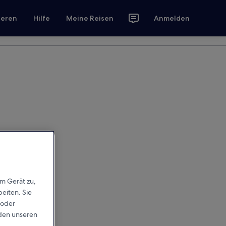
ieren
Hilfe
Meine Reisen
Anmelden
em Gerät zu,
eiten. Sie
 oder
rden unseren