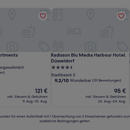
rtments
Radisson Blu Media Harbour Hotel, D
rtments
Radisson Blu Media Harbour Hotel, D
artments
Radisson Blu Media Harbour Hotel,
Düsseldorf
ergewöhnlich
4.5-
en)
Sterne-
Stadtbezirk 3
Unterkunft
9.2
9,2/10
Wunderbar
(131 Bewertungen)
lich,
von
Der
Der
121 €
95 €
10,
n)
Preis
Preis
Wunderbar,
inkl. Steuern & Gebühren
inkl. Steuern & Gebühren
beträgt
beträgt
(131
9. Aug.–10. Aug.
23. Aug.–24. Aug.
121 €
95 €
Bewertungen)
24 Stunden für einen Aufenthalt mit 1 Übernachtung von 2 Erwachsenen gefunden wu
zusätzliche Bedingungen gelten.