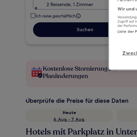
2 Reisende, 1 Zimmer
Wir und 
Ich reise geschäftlich
Verwendung g
Zugriff auf 
der Perform
Suchen
Liste der 
Zwec
Kostenlose Stornierung bei
Planänderungen
Überprüfe die Preise für diese Daten
Heute
6. Aug. - 7. Aug.
Hotels mit Parkplatz in Unter