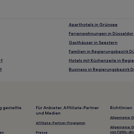
Aparthotels in Grünsee
Ferienwohnungen in Düsseldor
Gasthäuser in Seestern
Familien in Regierungsbezirk D
rf
Hotels mit Küchenzeile in Regi
f
Business in Regierungsbezirk D
Lgbtqia-Freundliche in Düsseld
Familien nahe Seestern
Haustierfreundliche nahe Sees
Hotels mit inbegriffenem Frühs
g gestellte
Für Anbieter, Affliliate-Partner
Richtlinien
und Medien
Hotels mit inbegriffenem Frühs
Allgemeine 
Hotels mit WLAN in Nordrhein-
Affiliate-Partner-Programm
Allgemeine 
Familien in Nordrhein-Westfale
von FeWo-dir
gen
Presse