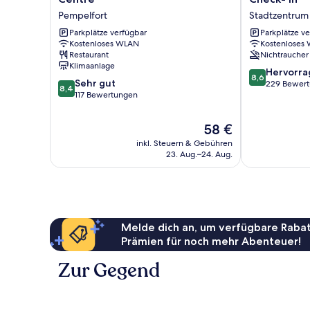
Düsseldorf
Düsseldorf
Pempelfort
Stadtzentrum
City
–
Centre
Parkplätze verfügbar
Self
Parkplätze v
Kostenloses WLAN
Kostenloses
Pempelfort
Check-
Restaurant
Nichtraucher
In
Klimaanlage
Stadtzentrum
8.6
Hervorr
8,6
8.4
Sehr gut
von
229 Bewer
8,4
von
117 Bewertungen
10,
10,
Hervorragend
Sehr
229
Der
58 €
gut,
Bewertungen
Preis
inkl. Steuern & Gebühren
117
beträgt
23. Aug.–24. Aug.
Bewertungen
58 €
Melde dich an, um verfügbare Rabat
Prämien für noch mehr Abenteuer!
Zur Gegend