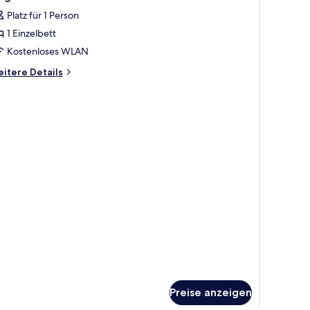
otos
Platz für 1 Person
ür
1 Einzelbett
ingle
oom
Kostenloses WLAN
nzeigen
itere
itere Details
tails
r
ngle
oom
Preise anzeigen