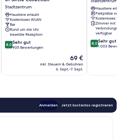
Stadtzentrum
Hotel
Hauptbahnhof
Stadtzentrum
Haustiere erlaubt
Midtown,
Stadtzentrum
Parkplätze verfügbar
part
Haustiere erlaubt
Kostenloses WLAN
Kostenloses WLAN
of
Zimmer mit
Bar
Sircle
Verbindungstür
Rund um die Uhr
Collection
verfügbar
besetzte Rezeption
Stadtzentrum
8.0
Sehr gut
8.0
Sehr gut
8,0
8,0
von
1.003 Bewertungen
von
905 Bewertungen
10,
10,
Der
69 €
Sehr
Sehr
Preis
gut,
gut,
inkl. Steuern & Gebühren
inkl. S
beträgt
1.003
6. Sept.–7. Sept.
905
69 €
Bewertungen
Bewertungen
Anmelden
Jetzt kostenlos registrieren