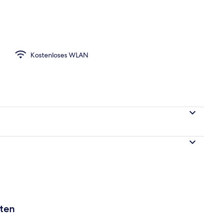
eich
Kostenloses WLAN
aten