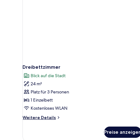
Dreibettzimmer
Blick auf die Stadt
24 m²
Platz für 3 Personen
1 Einzelbett
Kostenloses WLAN
Weitere
Weitere Details
Details
für
Preise anzeige
Dreibettzimmer