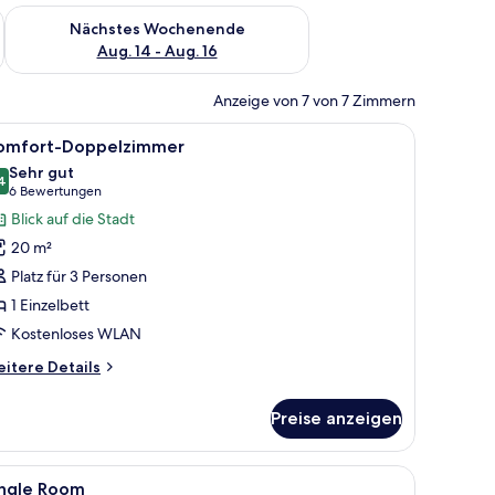
es Wochenende, Aug. 7 - Aug. 9.
Überprüfe die Verfügbarkeit für nächstes Wochenende, Aug. 1
Nächstes Wochenende
Aug. 14 - Aug. 16
Anzeige von 7 von 7 Zimmern
 und einem Gemälde von roten Blumen.
ängen, einem Bild an der Wand und einem Nachttisch mit Lampe.
le
Ein Hotelzimmer mit zwei Betten, einem Bild
8
omfort-Doppelzimmer
otos
Sehr gut
ür
4
8,4 von 10
(6
6 Bewertungen
omfort-
Bewertungen)
Blick auf die Stadt
oppelzimmer
20 m²
nzeigen
Platz für 3 Personen
1 Einzelbett
Kostenloses WLAN
itere
itere Details
tails
r
Preise anzeigen
mfort-
ppelzimmer
em Schreibtisch, einem Stuhl und einem Fenster mit Vorhängen.
le
Zimmersafe, schallisolierte Zimmer, kostenlo
11
ingle Room