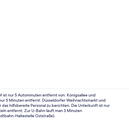
Lobby-Loun
 ist nur 5 Autominuten entfernt von: Königsallee und
ur 5 Minuten entfernt: Düsseldorfer Weihnachtsmarkt und
as hilfsbereite Personal zu berichten. Die Unterkunft ist nur
Tägliches F
eln entfernt: Zur U-Bahn läuft man 3 Minuten
adtbahn-Haltestelle Oststraße).