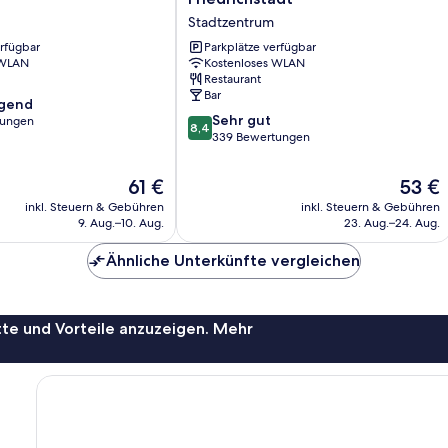
Düsseldorf
Stadtzentrum
City
erfügbar
Friedrichstadt
Parkplätze verfügbar
 WLAN
Kostenloses WLAN
Stadtzentrum
Restaurant
Bar
agend
8.4
Sehr gut
tungen
8,4
von
339 Bewertungen
10,
,
Sehr
Der
Der
61 €
53 €
gut,
Preis
Preis
inkl. Steuern & Gebühren
inkl. Steuern & Gebühren
339
beträgt
beträgt
9. Aug.–10. Aug.
23. Aug.–24. Aug.
Bewertungen
61 €
53 €
Ähnliche Unterkünfte vergleichen
te und Vorteile anzuzeigen. Mehr