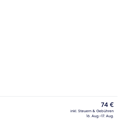
ge
Wohnbereich
Der
74 €
aktuelle
inkl. Steuern & Gebühren
Preis
16. Aug.–17. Aug.
rühstücksbuffet gegen Gebühr
Comfort-Doppelzimmer | Zimmersafe, 
beträgt
74 €.