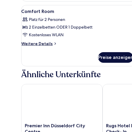
Alle
Zimmersafe, schallisolierte Z
10
Comfort Room
Fotos
Platz für 2 Personen
für
2 Einzelbetten ODER 1 Doppelbett
Comfort
Room
Kostenloses WLAN
anzeigen
Weitere
Weitere Details
Details
für
Preise anzeige
Comfort
Room
Ähnliche Unterkünfte
Premier Inn Düsseldorf City Centre
Rugs Hotel Dü
Premier
Rugs
Premier Inn Düsseldorf City
Rugs Hotel 
Inn
Hotel
Centre
Check- In