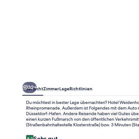
32+
Übersicht
Zimmer
Lage
Richtlinien
Du möchtest in bester Lage übernachten? Hotel Weidenhof
Rheinpromenade. Außerdem ist Folgendes mit dem Auto n
Düsseldorf-Hafen. Andere Reisende haben viel Gutes über d
einen kurzen Fußmarsch von den öffentlichen Verkehrsmitt
(Straßenbahnhaltestelle Klosterstraße) bzw. 3 Minuten (St
Bewertungen
Sehr gut
8,2