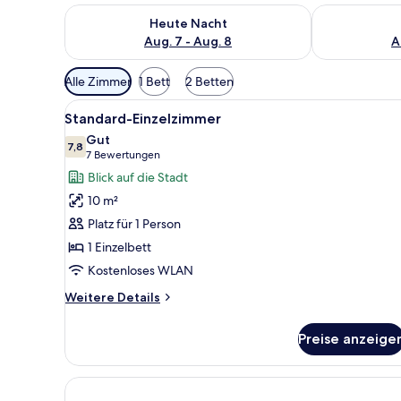
Überprüfe die Verfügbarkeit für heute Nacht, Aug. 7
Überprüfe die
Heute Nacht
Aug. 7 - Aug. 8
A
Verfügbare
Alle Zimmer
1 Bett
2 Betten
Filter
Alle
Ein Hotelzimmer mit einem Bet
für
8
Standard-Einzelzimmer
Fotos
Zimmer
Gut
für
7,8
7,8 von 10
(7
7 Bewertungen
Standard-
Bewertungen)
Blick auf die Stadt
Einzelzimmer
10 m²
anzeigen
Platz für 1 Person
1 Einzelbett
Kostenloses WLAN
Weitere
Weitere Details
Details
für
Preise anzeige
Standard-
Einzelzimmer