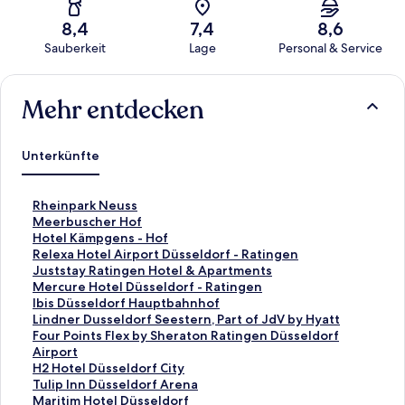
8,4
7,4
8,6
Sauberkeit
Lage
Personal & Service
Bewertungen
Mehr entdecken
Unterkünfte
L
Rheinpark Neuss
i
L
Meerbuscher Hof
n
i
L
Hotel Kämpgens - Hof
k
n
i
L
Relexa Hotel Airport Düsseldorf - Ratingen
,
k
n
i
L
Juststay Ratingen Hotel & Apartments
d
,
k
n
i
L
Mercure Hotel Düsseldorf - Ratingen
e
d
,
k
n
i
L
Ibis Düsseldorf Hauptbahnhof
r
e
d
,
k
n
i
L
Lindner Dusseldorf Seestern, Part of JdV by Hyatt
d
r
e
d
,
k
n
i
L
Four Points Flex by Sheraton Ratingen Düsseldorf
i
d
r
e
d
,
k
n
i
Airport
e
i
d
r
e
d
,
k
n
L
H2 Hotel Düsseldorf City
f
e
i
d
r
e
d
,
k
i
L
Tulip Inn Düsseldorf Arena
o
f
e
i
d
r
e
d
,
n
i
L
Maritim Hotel Düsseldorf