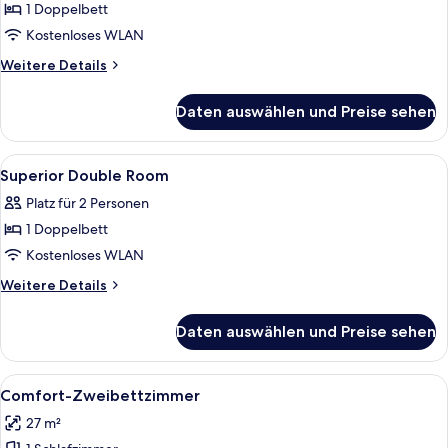
1 Doppelbett
Comfort
Double
Kostenloses WLAN
Room
Weitere
Weitere Details
anzeigen
Details
für
Daten auswählen und Preise sehen
Comfort
Double
Room
Alle
Allergikerbettwaren, Zimmersafe, Sch
2
Superior Double Room
Fotos
Platz für 2 Personen
für
1 Doppelbett
Superior
Double
Kostenloses WLAN
Room
Weitere
Weitere Details
anzeigen
Details
für
Daten auswählen und Preise sehen
Superior
Double
Room
Alle
Ein Hotelzimmer mit zwei Betten, ein
5
Comfort-Zweibettzimmer
Fotos
27 m²
für