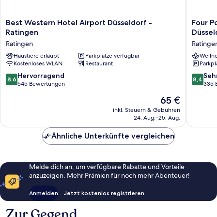
Best
Four
Best Western Hotel Airport Düsseldorf -
Four P
Western
Points
Ratingen
Düssel
Hotel
Flex
Ratingen
Ratinge
Airport
by
Düsseldorf
Haustiere erlaubt
Parkplätze verfügbar
Sherato
Wellne
Kostenloses WLAN
Restaurant
Parkpl
-
Ratinge
Ratingen
Düsseld
8.6
8.4
Hervorragend
Seh
8,6
8,4
Ratingen
Airport
von
von
545 Bewertungen
335 
Ratinge
10,
10,
Der
65 €
Hervorragend,
Sehr
Preis
545
gut,
inkl. Steuern & Gebühren
beträgt
24. Aug.–25. Aug.
Bewertungen
335
65 €
Bewert
Ähnliche Unterkünfte vergleichen
Melde dich an, um verfügbare Rabatte und Vorteile
anzuzeigen. Mehr Prämien für noch mehr Abenteuer!
Anmelden
Jetzt kostenlos registrieren
Zur Gegend