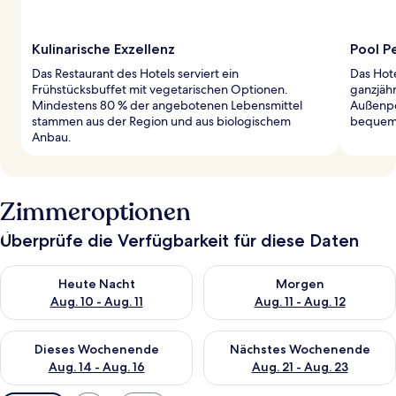
Kulinarische Exzellenz
Pool P
Das Restaurant des Hotels serviert ein
Das Hote
Frühstücksbuffet mit vegetarischen Optionen.
ganzjäh
Mindestens 80 % der angebotenen Lebensmittel
Außenpo
stammen aus der Region und aus biologischem
bequeme
Anbau.
Zimmeroptionen
Überprüfe die Verfügbarkeit für diese Daten
Überprüfe die Verfügbarkeit für heute Nacht, Aug. 10 - Aug. 11
Überprüfe die Verfügbarkeit fü
Heute Nacht
Morgen
Aug. 10 - Aug. 11
Aug. 11 - Aug. 12
Überprüfe die Verfügbarkeit für dieses Wochenende, Aug. 14 -
Überprüfe die Verfügbarkeit f
Dieses Wochenende
Nächstes Wochenende
Aug. 14 - Aug. 16
Aug. 21 - Aug. 23