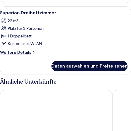
Vierbettzimmer
Alle
Ein Hotelzimmer mit einem Bett, einem
6
Superior-Dreibettzimmer
Fotos
22 m²
für
Platz für 3 Personen
Superior-
Dreibettzimmer
1 Doppelbett
anzeigen
Kostenloses WLAN
Weitere
Weitere Details
Details
für
Daten auswählen und Preise sehen
Superior-
Dreibettzimmer
Ähnliche Unterkünfte
Best Western Hotel Airport Düsseldorf - Ratingen
Four Poi