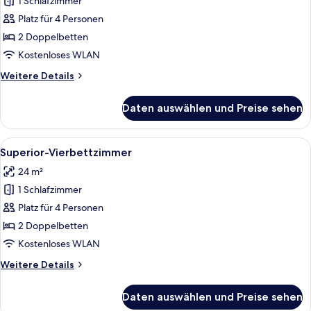
1 Schlafzimmer
Comfort-
Zweibettzimmer
Platz für 4 Personen
anzeigen
2 Doppelbetten
Kostenloses WLAN
Weitere
Weitere Details
Details
für
Daten auswählen und Preise sehen
Comfort-
Zweibettzimmer
Alle
Ein Hotelzimmer mit einem Bett, eine
10
Superior-Vierbettzimmer
Fotos
24 m²
für
1 Schlafzimmer
Superior-
Vierbettzimmer
Platz für 4 Personen
anzeigen
2 Doppelbetten
Kostenloses WLAN
Weitere
Weitere Details
Details
für
Daten auswählen und Preise sehen
Superior-