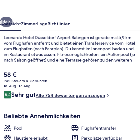
Ratingen
rück
Weiter
69+
Übersicht
Zimmer
Lage
Richtlinien
Leonardo Hotel Düsseldorf Airport Ratingen ist gerade mal 5,9 km
vom Flughafen entfernt und bietet einen Transferservice vom Hotel
zum Flughafen (nach Fahrplan). Du kannst im Innenpool baden und
im Restaurant etwas essen. Fitnessmöglichkeiten, ein Außenpool (je
nach Saison geöffnet) und eine Terrasse gehören zu den weiteren
Highlights. Andere Reisende lieben das hilfsbereite Personal.
Der
58 €
aktuelle
inkl. Steuern & Gebühren
Preis
16. Aug.–17. Aug.
Tagungsbereich
beträgt
Bewertungen
Sehr gut
8,2
Alle 764 Bewertungen anzeigen
58 €.
8,2 von 10.
Beliebte Annehmlichkeiten
Pool
Flughafentransfer
Haustiere erlaubt
Parkplätze verfügbar