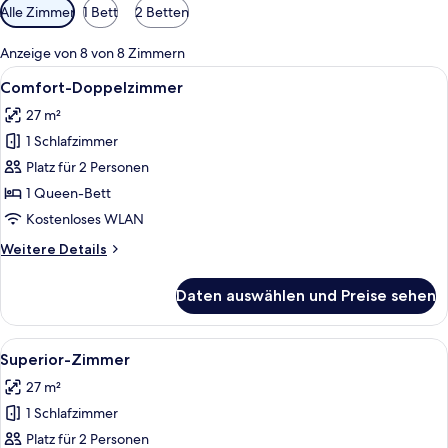
Verfügbare
Alle Zimmer
1 Bett
2 Betten
Filter
für
Anzeige von 8 von 8 Zimmern
Zimmer
Alle
Ein Hotelzimmer mit einem großen Bett
8
Comfort-Doppelzimmer
Fotos
27 m²
für
1 Schlafzimmer
Comfort-
Doppelzimmer
Platz für 2 Personen
anzeigen
1 Queen-Bett
Kostenloses WLAN
Weitere
Weitere Details
Details
für
Daten auswählen und Preise sehen
Comfort-
Doppelzimmer
Alle
Ein Hotelzimmer mit einem Bett, eine
8
Superior-Zimmer
Fotos
27 m²
für
1 Schlafzimmer
Superior-
Zimmer
Platz für 2 Personen