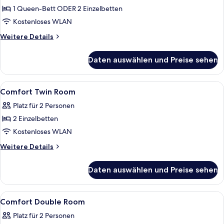
anzeigen
1 Queen-Bett ODER 2 Einzelbetten
Kostenloses WLAN
Weitere
Weitere Details
Details
für
Daten auswählen und Preise sehen
Superior-
Zimmer
Alle
Ein Hotelzimmer mit zwei Betten, eine
5
Comfort Twin Room
Fotos
Platz für 2 Personen
für
2 Einzelbetten
Comfort
Twin
Kostenloses WLAN
Room
Weitere
Weitere Details
anzeigen
Details
für
Daten auswählen und Preise sehen
Comfort
Twin
Room
Alle
Ein Hotelzimmer mit Bett, Schreibtisc
5
Comfort Double Room
Fotos
Platz für 2 Personen
für