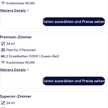
Kostenloses WLAN
Weitere
Weitere Details
Details
für
Daten auswählen und Preise sehen
Standardzimmer
Alle
Ein modernes Hotelzimmer mit einem gr
10
Premium-Zimmer
Fotos
34 m²
für
Platz für 3 Personen
Premium-
Zimmer
2 Einzelbetten ODER 1 Queen-Bett
anzeigen
Kostenloses WLAN
Weitere
Weitere Details
Details
für
Daten auswählen und Preise sehen
Premium-
Zimmer
Alle
Ein Hotelzimmer mit einem großen Bet
7
Superior-Zimmer
Fotos
24 m²
für