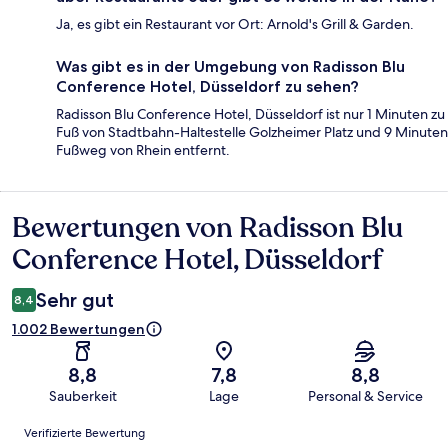
Ja, es gibt ein Restaurant vor Ort: Arnold's Grill & Garden.
Was gibt es in der Umgebung von Radisson Blu
Conference Hotel, Düsseldorf zu sehen?
Radisson Blu Conference Hotel, Düsseldorf ist nur 1 Minuten zu
Fuß von Stadtbahn-Haltestelle Golzheimer Platz und 9 Minuten
Fußweg von Rhein entfernt.
Bewertungen von Radisson Blu
Bewertungen
Conference Hotel, Düsseldorf
Sehr gut
8,4
1.002 Bewertungen
8,8
7,8
8,8
Sauberkeit
Lage
Personal & Service
Bewertungen
Verifizierte Bewertung