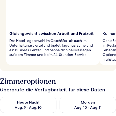
Gleichgewicht zwischen Arbeit und Freizeit
Kulinar
Das Hotel liegt sowohl im Geschäfts- als auch im
Genieße
Unterhaltungsviertel und bietet Tagungsräume und
im Resta
ein Business Center. Entspanne dich bei Massagen
Lebensm
auf dem Zimmer und beim 24-Stunden-Service.
Optione
Frühstü
Zimmeroptionen
Überprüfe die Verfügbarkeit für diese Daten
Überprüfe die Verfügbarkeit für heute Nacht, Aug. 9 - Aug. 10
Überprüfe die Verfügbarkeit fü
Heute Nacht
Morgen
Aug. 9 - Aug. 10
Aug. 10 - Aug. 11