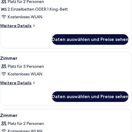
Platz für 2 Personen
Superior-
Zimmer
2 Einzelbetten ODER 1 King-Bett
anzeigen
Kostenloses WLAN
Weitere
Weitere Details
Details
für
Daten auswählen und Preise sehen
Superior-
Zimmer
Alle
Ein modernes Hotelzimmer mit Bett, zw
7
Zimmer
Fotos
Platz für 3 Personen
für
Kostenloses WLAN
Zimmer
anzeigen
Weitere
Weitere Details
Details
für
Daten auswählen und Preise sehen
Zimmer
Alle
Ein Hotelzimmer mit zwei Betten, ein
10
Zimmer
Fotos
Platz für 2 Personen
für
Kostenloses WLAN