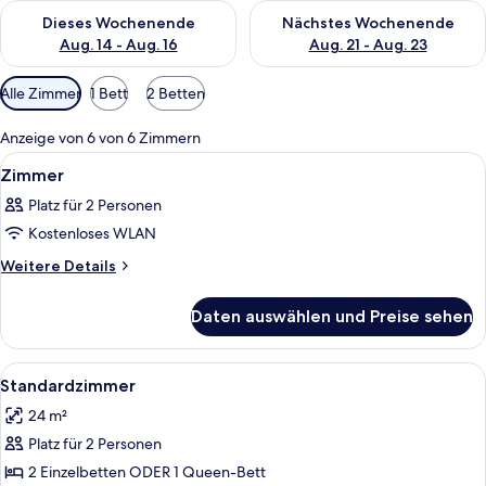
Überprüfe die Verfügbarkeit für dieses Wochenende, Aug. 14 -
Überprüfe die Verfügbarkeit f
Dieses Wochenende
Nächstes Wochenende
Aug. 14 - Aug. 16
Aug. 21 - Aug. 23
Verfügbare
Alle Zimmer
1 Bett
2 Betten
Filter
für
Anzeige von 6 von 6 Zimmern
Zimmer
Alle
Ein Hotelzimmer mit einem großen Bett
9
Zimmer
Fotos
Platz für 2 Personen
für
Kostenloses WLAN
Zimmer
anzeigen
Weitere
Weitere Details
Details
für
Daten auswählen und Preise sehen
Zimmer
Alle
Ein Hotelzimmer mit Bett, Stuhl, Tisc
8
Standardzimmer
Fotos
24 m²
für
Platz für 2 Personen
Standardzimmer
anzeigen
2 Einzelbetten ODER 1 Queen-Bett