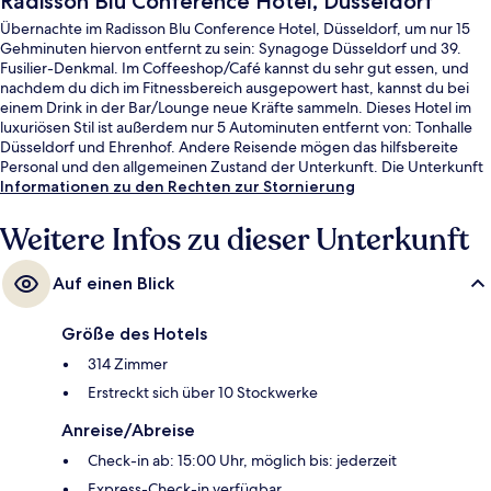
Radisson Blu Conference Hotel, Düsseldorf
Übernachte im Radisson Blu Conference Hotel, Düsseldorf, um nur 15
Gehminuten hiervon entfernt zu sein: Synagoge Düsseldorf und 39.
Fusilier-Denkmal. Im Coffeeshop/Café kannst du sehr gut essen, und
nachdem du dich im Fitnessbereich ausgepowert hast, kannst du bei
einem Drink in der Bar/Lounge neue Kräfte sammeln. Dieses Hotel im
luxuriösen Stil ist außerdem nur 5 Autominuten entfernt von: Tonhalle
Düsseldorf und Ehrenhof. Andere Reisende mögen das hilfsbereite
Personal und den allgemeinen Zustand der Unterkunft. Die Unterkunft
ist nur einen kurzen Fußmarsch von den öffentlichen Verkehrsmitteln
Informationen zu den Rechten zur Stornierung
entfernt: Bis zur U-Bahn sind es wenige Schritte (Stadtbahn-Haltestelle
Golzheimer Platz) bzw. 5 Minuten (Stadtbahn-Haltestelle
Weitere Infos zu dieser Unterkunft
Kennedydamm).
Auf einen Blick
Größe des Hotels
314 Zimmer
Erstreckt sich über 10 Stockwerke
Anreise/Abreise
Check-in ab: 15:00 Uhr, möglich bis: jederzeit
Express-Check-in verfügbar