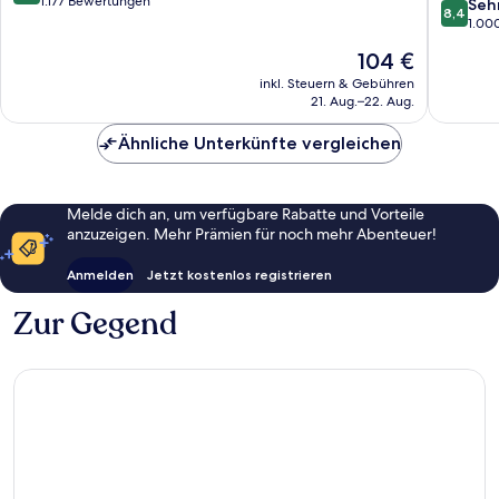
by
von
1.177 Bewertungen
8.4
Seh
8,4
IHG
10,
von
1.00
Stadtbe
Wunderbar,
10,
Der
104 €
02
1.177
Sehr
Preis
Bewertungen
gut,
inkl. Steuern & Gebühren
beträgt
21. Aug.–22. Aug.
1.000
104 €
Bewert
Ähnliche Unterkünfte vergleichen
Melde dich an, um verfügbare Rabatte und Vorteile
anzuzeigen. Mehr Prämien für noch mehr Abenteuer!
Anmelden
Jetzt kostenlos registrieren
Zur Gegend