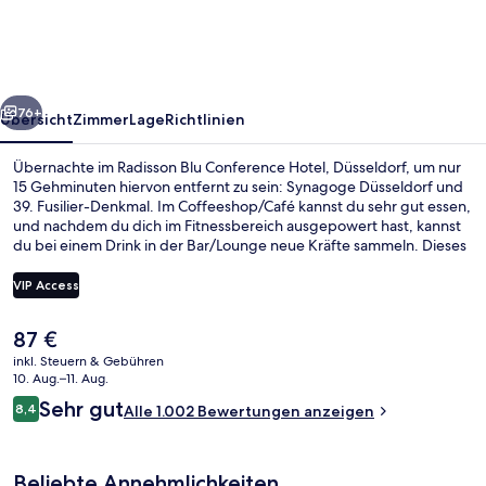
Hotel,
Düsseldorf
rück
Weiter
76+
Übersicht
Zimmer
Lage
Richtlinien
Übernachte im Radisson Blu Conference Hotel, Düsseldorf, um nur
15 Gehminuten hiervon entfernt zu sein: Synagoge Düsseldorf und
39. Fusilier-Denkmal. Im Coffeeshop/Café kannst du sehr gut essen,
und nachdem du dich im Fitnessbereich ausgepowert hast, kannst
du bei einem Drink in der Bar/Lounge neue Kräfte sammeln. Dieses
Hotel im luxuriösen Stil ist außerdem nur 5 Autominuten entfernt
von: Tonhalle Düsseldorf und Ehrenhof. Andere Reisende mögen
VIP Access
das hilfsbereite Personal und den allgemeinen Zustand der
Unterkunft. Die Unterkunft ist nur einen kurzen Fußmarsch von den
Der
87 €
öffentlichen Verkehrsmitteln entfernt: Bis zur U-Bahn sind es
Tägliches Frühstücksbuffet gegen Ge
aktuelle
wenige Schritte (Stadtbahn-Haltestelle Golzheimer Platz) bzw. 5
inkl. Steuern & Gebühren
Preis
10. Aug.–11. Aug.
Minuten (Stadtbahn-Haltestelle Kennedydamm).
beträgt
Bewertungen
Sehr gut
8,4
Alle 1.002 Bewertungen anzeigen
87 €.
8,4 von 10.
Beliebte Annehmlichkeiten