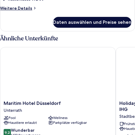
Zimmer
anzeigen
Weitere
Weitere Details
Details
für
Daten auswählen und Preise sehen
Zimmer
Ähnliche Unterkünfte
Maritim Hotel Düsseldorf
Holiday 
Maritim
Holiday
Maritim Hotel Düsseldorf
Holida
Hotel
Inn
IHG
Unterrath
Düsseldorf
Express
Stadtbe
Pool
Wellness
Unterrath
Düsseld
Haustiere erlaubt
Parkplätze verfügbar
City
Frühst
Hausti
North
9.2
Wunderbar
9,2