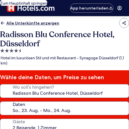
Zum Hauptinhalt springen
App herunterladen
Alle Unterkünfte anzeigen
Radisson Blu Conference Hotel,
Düsseldorf
4.5-
Sterne-
Hotel im luxuriösen Stil und mit Restaurant - Synagoge Düsseldorf (1,1
Unterkunft
km)
Wähle deine Daten, um Preise zu sehen
Wo soll’s hingehen?
Daten
Gäste