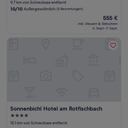
Sterne-
9,7 km von Schrecksee entfernt
Unterkunft
10.0
10/10
Außergewöhnlich
(5 Bewertungen)
von
Der
555 €
10,
Preis
Außergewöhnlich,
inkl. Steuern & Gebühren
beträgt
6. Sept.–7. Sept.
(5
555 €
Bewertungen)
Sonnenbichl Hotel am Rotfischbach
Sonnenbichl Hotel am Rotfischbach
Sonnenbichl Hotel am Rotfischbach
4.0-
Sterne-
15,1 km von Schrecksee entfernt
Unterkunft