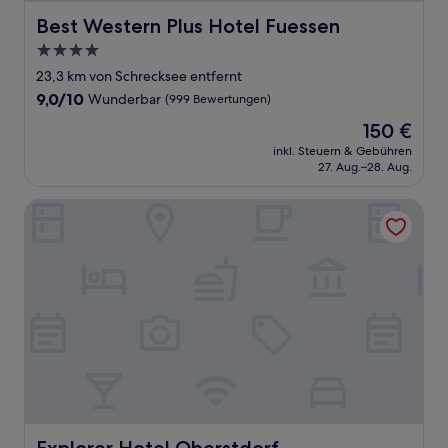
Best Western Plus Hotel Fuessen
Best Western Plus Hotel Fuessen
4.0-
Sterne-
23,3 km von Schrecksee entfernt
Unterkunft
9.0
9,0/10
Wunderbar
(999 Bewertungen)
von
Der
150 €
10,
Preis
Wunderbar,
inkl. Steuern & Gebühren
beträgt
27. Aug.–28. Aug.
(999
150 €
Bewertungen)
Explorer Hotel Oberstdorf
Explorer Hotel Oberstdorf