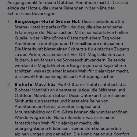
Ausgangspunkt für deine Outdoor-Abenteuer macht. Dies sind
einige der Hotels, die unsere Reisenden in der Nähe des
Schrecksees bevorzugen:
W
Bergsteiger-Hotel Grüner Hut
: Dieses einladende 3,5-
i
Sterne-Hotel ist perfekt für Urlauber, die eine erholsame
r
Erfahrung in der Natur suchen. Mit einer natürlichen heißen
d
Quelle in der Nähe können Gäste nach einem Tag voller
i
Abenteuer in beruhigenden Thermalbädern entspannen.
n
Die Unterkunft bietet einen Skishuttle für einfachen Zugang
e
zu den Pisten, zusammen mit Vor-Ort-Möglichkeiten zum
i
Rudern, Kanufahren und Schneeschuhwandern. Reisende
n
werden die Möglichkeit zum Bergsteigen und Kajakfahren
e
schätzen, was es zu einer idealen Wahl für diejenigen macht,
m
die sowohl Entspannung als auch Aufregung suchen.
n
W
Biohotel Mattlihüs
: Als 4,0-Sterne-Hotel richtet sich das
e
i
Biohotel Mattlihüs an Abenteuerlustige, die Skifahren und
u
r
Outdoor-Aktivitäten lieben. Diese Unterkunft ist mit einem
e
d
Skishuttle ausgestattet und bietet eine Reihe von
n
i
Abenteuersportarten, darunter Langlauf und
F
n
Mountainbiking vor Ort. Gäste können die wunderschönen
e
e
Wanderwege in der Nähe erkunden, was es zu einer
n
i
fantastischen Wahl für diejenigen macht, die
s
n
energiegeladene Erlebnisse in einer atemberaubenden
t
e
alpinen Umgebung genießen. Die Kombination aus Komfort
e