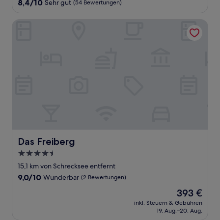
8.4
8,4/10
Sehr gut
(54 Bewertungen)
von
10,
Das Freiberg
Sehr
gut,
(54
Bewertungen)
Das Freiberg
Das Freiberg
4.5-
Sterne-
15,1 km von Schrecksee entfernt
Unterkunft
9.0
9,0/10
Wunderbar
(2 Bewertungen)
von
Der
393 €
10,
Preis
Wunderbar,
inkl. Steuern & Gebühren
beträgt
19. Aug.–20. Aug.
(2
393 €