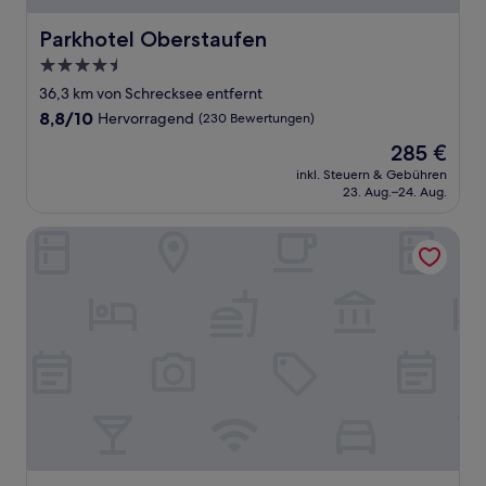
Parkhotel Oberstaufen
Parkhotel Oberstaufen
4.5-
Sterne-
36,3 km von Schrecksee entfernt
Unterkunft
8.8
8,8/10
Hervorragend
(230 Bewertungen)
von
Der
285 €
10,
Preis
Hervorragend,
inkl. Steuern & Gebühren
beträgt
23. Aug.–24. Aug.
(230
285 €
Bewertungen)
Hotel Filser