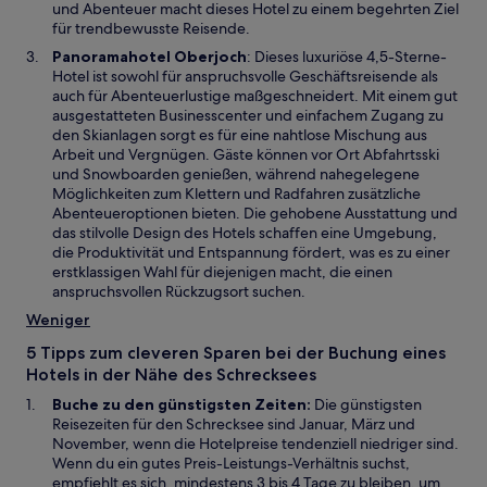
m
und Abenteuer macht dieses Hotel zu einem begehrten Ziel
r
n
für trendbewusste Reisende.
g
e
W
Panoramahotel Oberjoch
: Dieses luxuriöse 4,5-Sterne-
e
u
i
Hotel ist sowohl für anspruchsvolle Geschäftsreisende als
ö
e
r
auch für Abenteuerlustige maßgeschneidert. Mit einem gut
f
n
d
ausgestatteten Businesscenter und einfachem Zugang zu
f
F
i
den Skianlagen sorgt es für eine nahtlose Mischung aus
n
e
n
Arbeit und Vergnügen. Gäste können vor Ort Abfahrtsski
e
n
e
und Snowboarden genießen, während nahegelegene
t
s
i
Möglichkeiten zum Klettern und Radfahren zusätzliche
t
n
Abenteueroptionen bieten. Die gehobene Ausstattung und
e
e
das stilvolle Design des Hotels schaffen eine Umgebung,
r
m
die Produktivität und Entspannung fördert, was es zu einer
g
n
erstklassigen Wahl für diejenigen macht, die einen
e
e
anspruchsvollen Rückzugsort suchen.
ö
u
Weniger
f
e
f
n
5 Tipps zum cleveren Sparen bei der Buchung eines
n
F
Hotels in der Nähe des Schrecksees
e
e
t
Buche zu den günstigsten Zeiten:
Die günstigsten
n
Reisezeiten für den Schrecksee sind Januar, März und
s
November, wenn die Hotelpreise tendenziell niedriger sind.
t
Wenn du ein gutes Preis-Leistungs-Verhältnis suchst,
e
empfiehlt es sich, mindestens 3 bis 4 Tage zu bleiben, um
r