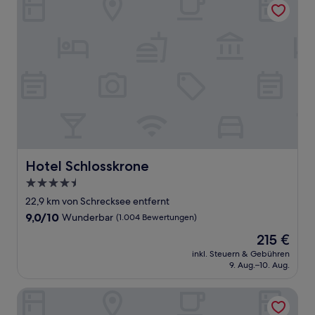
Hotel Schlosskrone
Hotel Schlosskrone
4.5-
Sterne-
22,9 km von Schrecksee entfernt
Unterkunft
9.0
9,0/10
Wunderbar
(1.004 Bewertungen)
von
Der
215 €
10,
Preis
Wunderbar,
inkl. Steuern & Gebühren
beträgt
9. Aug.–10. Aug.
(1.004
215 €
Bewertungen)
Hotel Hirsch