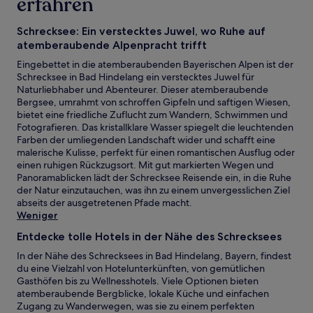
erfahren
Schrecksee: Ein verstecktes Juwel, wo Ruhe auf
atemberaubende Alpenpracht trifft
Eingebettet in die atemberaubenden Bayerischen Alpen ist der
Schrecksee in Bad Hindelang ein verstecktes Juwel für
Naturliebhaber und Abenteurer. Dieser atemberaubende
Bergsee, umrahmt von schroffen Gipfeln und saftigen Wiesen,
bietet eine friedliche Zuflucht zum Wandern, Schwimmen und
Fotografieren. Das kristallklare Wasser spiegelt die leuchtenden
Farben der umliegenden Landschaft wider und schafft eine
malerische Kulisse, perfekt für einen romantischen Ausflug oder
einen ruhigen Rückzugsort. Mit gut markierten Wegen und
Panoramablicken lädt der Schrecksee Reisende ein, in die Ruhe
der Natur einzutauchen, was ihn zu einem unvergesslichen Ziel
abseits der ausgetretenen Pfade macht.
Weniger
Entdecke tolle Hotels in der Nähe des Schrecksees
In der Nähe des Schrecksees in Bad Hindelang, Bayern, findest
du eine Vielzahl von Hotelunterkünften, von gemütlichen
Gasthöfen bis zu Wellnesshotels. Viele Optionen bieten
atemberaubende Bergblicke, lokale Küche und einfachen
Zugang zu Wanderwegen, was sie zu einem perfekten