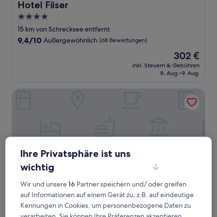
Hotel Filser
Hotel Filser
4.0-
Sterne-
15 km von Schrecksee entfernt
Unterkunft
9.4
9,4/10
Außergewöhnlich
(68 Bewertungen)
von
Der
302 €
10,
Preis
Außergewöhnlich,
inkl. Steuern & Gebühren
beträgt
8. Aug.–9. Aug.
(68
302 €
Bewertungen)
Hotel Weinklause
Ihre Privatsphäre ist uns
wichtig
Wir und unsere
16
Partner speichern und/ oder greifen
auf Informationen auf einem Gerät zu, z.B. auf eindeutige
Kennungen in Cookies, um personenbezogene Daten zu
Hotel Weinklause
Hotel Weinklause
verarbeiten. Sie können Ihre Präferenzen akzeptieren