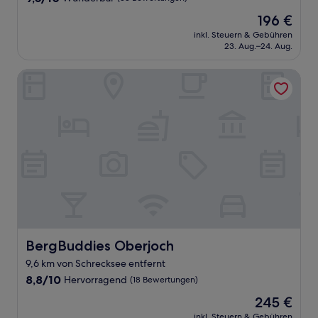
von
Der
196 €
10,
Preis
Wunderbar,
inkl. Steuern & Gebühren
beträgt
23. Aug.–24. Aug.
(33
196 €
Bewertungen)
BergBuddies Oberjoch
BergBuddies Oberjoch
BergBuddies Oberjoch
9,6 km von Schrecksee entfernt
8.8
8,8/10
Hervorragend
(18 Bewertungen)
von
Der
245 €
10,
Preis
Hervorragend,
inkl. Steuern & Gebühren