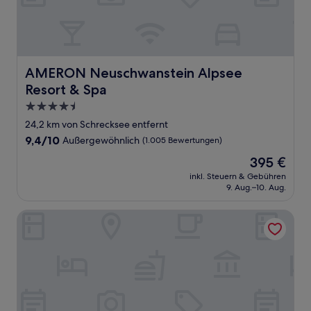
AMERON Neuschwanstein Alpsee Resort & Spa
AMERON Neuschwanstein Alpsee
Resort & Spa
4.5-
Sterne-
24,2 km von Schrecksee entfernt
Unterkunft
9.4
9,4/10
Außergewöhnlich
(1.005 Bewertungen)
von
Der
395 €
10,
Preis
Außergewöhnlich,
inkl. Steuern & Gebühren
beträgt
9. Aug.–10. Aug.
(1.005
395 €
Bewertungen)
Luitpoldpark Hotel