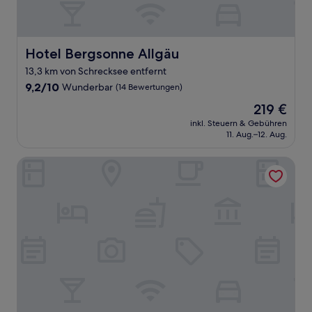
Hotel Bergsonne Allgäu
Hotel Bergsonne Allgäu
13,3 km von Schrecksee entfernt
9.2
9,2/10
Wunderbar
(14 Bewertungen)
von
Der
219 €
10,
Preis
Wunderbar,
inkl. Steuern & Gebühren
beträgt
11. Aug.–12. Aug.
(14
219 €
Bewertungen)
Best Western Plus Hotel Fuessen