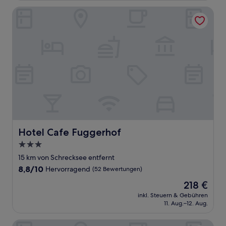
Bewertungen)
Hotel Cafe Fuggerhof
Hotel Cafe Fuggerhof
Hotel Cafe Fuggerhof
3.0-
Sterne-
15 km von Schrecksee entfernt
Unterkunft
8.8
8,8/10
Hervorragend
(52 Bewertungen)
von
Der
218 €
10,
Preis
Hervorragend,
inkl. Steuern & Gebühren
beträgt
11. Aug.–12. Aug.
(52
218 €
Bewertungen)
Hotel Schlosskrone