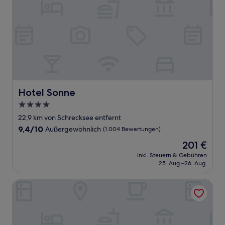
Hotel Sonne
Hotel Sonne
4.0-
Sterne-
22,9 km von Schrecksee entfernt
Unterkunft
9.4
9,4/10
Außergewöhnlich
(1.004 Bewertungen)
von
Der
201 €
10,
Preis
Außergewöhnlich,
inkl. Steuern & Gebühren
beträgt
25. Aug.–26. Aug.
(1.004
201 €
Bewertungen)
Alpenhof Oberstdorf Hotel & Spa, BW Signature Collecti