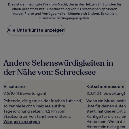
Dies
Dies ist der niedrigste Preis pro Nacht, der in den letzten 24 Stunden für
einen Aufenthalt mit 1 Übernachtung von 2 Erwachsenen gefunden
ist
wurde. Preise und Verfügbarkeiten können sich ändern. Es können
der
zusätzliche Bedingungen gelten.
niedrigste
Preis
Alle Unterkünfte anzeigen
pro
Nacht,
der
in
den
letzten
Andere Sehenswürdigkeiten in
24 Stunden
für
der Nähe von: Schrecksee
einen
Aufenthalt
mit
Vilsalpsee
Kutschenmuseum Hi
1 Übernachtung
von
9.6/10 (4 Bewertungen)
10.0/10 (1 Bewertung)
2 Erwachsenen
Reisende, die gern an der frischen Luft sind,
Wenn ein Museumsbesu
gefunden
sollten vielleicht Vilsalpsee auf ihre
Liste für deinen Aufenth
wurde.
Tagesordnung setzen, 4,2 km vom
steht, hat dieser Ort b
Preise
Stadtzentrum von Tannheim entfernt.
Richtige für dich zu b
und
Weniger anzeigen
Hinterstein. Wenn du v
Verfügbarkeiten
Hinterstein nicht genug
können