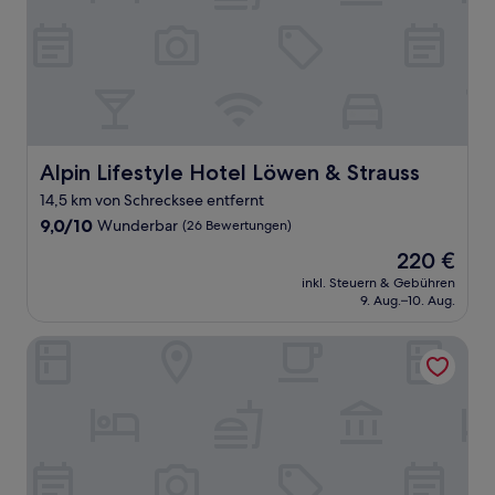
Alpin Lifestyle Hotel Löwen & Strauss
Alpin Lifestyle Hotel Löwen & Strauss
14,5 km von Schrecksee entfernt
9.0
9,0/10
Wunderbar
(26 Bewertungen)
von
Der
220 €
10,
Preis
Wunderbar,
inkl. Steuern & Gebühren
beträgt
9. Aug.–10. Aug.
(26
220 €
Bewertungen)
AMERON Neuschwanstein Alpsee Resort & Spa