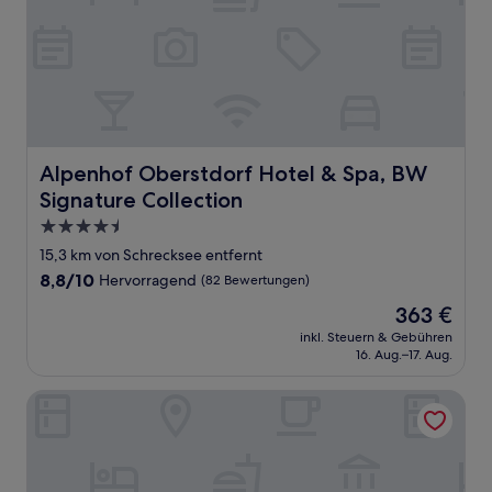
Alpenhof Oberstdorf Hotel & Spa, BW Signature Collect
Alpenhof Oberstdorf Hotel & Spa, BW
Signature Collection
4.5-
Sterne-
15,3 km von Schrecksee entfernt
Unterkunft
8.8
8,8/10
Hervorragend
(82 Bewertungen)
von
Der
363 €
10,
Preis
Hervorragend,
inkl. Steuern & Gebühren
beträgt
16. Aug.–17. Aug.
(82
363 €
Bewertungen)
Alpin Lifestyle Hotel Löwen & Strauss