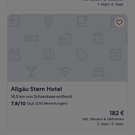
beträgt
1. Sept.–2. Sept.
(18
245 €
Bewertungen)
Allgäu Stern Hotel
Allgäu Stern Hotel
Allgäu Stern Hotel
14,5 km von Schrecksee entfernt
7.8
7,8/10
Gut
(230 Bewertungen)
von
Der
182 €
10,
Preis
Gut,
inkl. Steuern & Gebühren
beträgt
2. Sept.–3. Sept.
(230
182 €
Bewertungen)