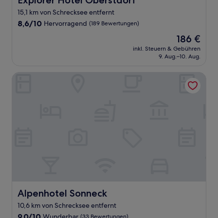
Explorer Hotel Oberstdorf
15,1 km von Schrecksee entfernt
8.6
8,6/10
Hervorragend
(189 Bewertungen)
von
Der
186 €
10,
Preis
Hervorragend,
inkl. Steuern & Gebühren
beträgt
9. Aug.–10. Aug.
(189
186 €
Bewertungen)
Alpenhotel Sonneck
Alpenhotel Sonneck
Alpenhotel Sonneck
10,6 km von Schrecksee entfernt
9.0
9,0/10
Wunderbar
(33 Bewertungen)