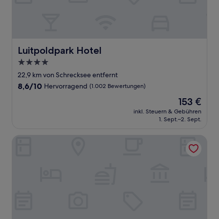
Luitpoldpark Hotel
Luitpoldpark Hotel
4.0-
Sterne-
22,9 km von Schrecksee entfernt
Unterkunft
8.6
8,6/10
Hervorragend
(1.002 Bewertungen)
von
Der
153 €
10,
Preis
Hervorragend,
inkl. Steuern & Gebühren
beträgt
1. Sept.–2. Sept.
(1.002
153 €
Bewertungen)
Hotel Bergsonne Allgäu