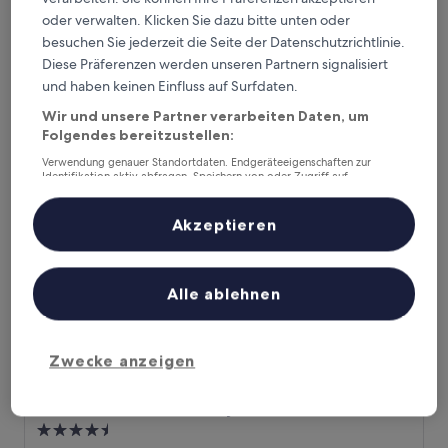
3.5-
oder verwalten. Klicken Sie dazu bitte unten oder
Sterne-
14,6 km von Schrecksee entfernt
besuchen Sie jederzeit die Seite der Datenschutzrichtlinie.
Unterkunft
9.4
9,4/10
Außergewöhnlich
(24 Bewertungen)
Diese Präferenzen werden unseren Partnern signalisiert
von
Der
209 €
und haben keinen Einfluss auf Surfdaten.
10,
Preis
Außergewöhnlich,
inkl. Steuern & Gebühren
Wir und unsere Partner verarbeiten Daten, um
beträgt
20. Aug.–21. Aug.
(24
Folgendes bereitzustellen:
209 €
Bewertungen)
Verwendung genauer Standortdaten. Endgeräteeigenschaften zur
Panoramahotel Oberjoch
Identifikation aktiv abfragen. Speichern von oder Zugriff auf
Informationen auf einem Endgerät. Personalisierte Werbung und
Inhalte, Messung von Werbeleistung und der Performance von Inhalten,
Zielgruppenforschung sowie Entwicklung und Verbesserung von
Akzeptieren
Angeboten.
Liste der Partner (Lieferanten)
Alle ablehnen
Zwecke anzeigen
Panoramahotel Oberjoch
Panoramahotel Oberjoch
4.5-