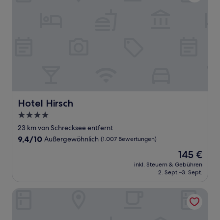
Hotel Hirsch
Hotel Hirsch
4.0-
Sterne-
23 km von Schrecksee entfernt
Unterkunft
9.4
9,4/10
Außergewöhnlich
(1.007 Bewertungen)
von
Der
145 €
10,
Preis
Außergewöhnlich,
inkl. Steuern & Gebühren
beträgt
2. Sept.–3. Sept.
(1.007
145 €
Bewertungen)
Hotel Sonne