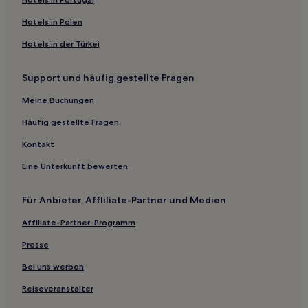
Charpont Hotels
Hotels in Polen
Moutiers Hotels
Hotels in der Türkei
Boisgasson Hotels
Support und häufig gestellte Fragen
Saint-Christophe Hotels
Meine Buchungen
Meauce Hotels
Pithiviers-Le-Vieil Hotels
Häufig gestellte Fragen
Gellainville Hotels
Kontakt
Châtenay Hotels
Eine Unterkunft bewerten
Villeneuve Hotels
Für Anbieter, Affliliate-Partner und Medien
Champhol Hotels
Affiliate-Partner-Programm
Chapelle-Guillaume Hotels
Presse
Montainville Hotels
Buglou Hotels
Bei uns werben
Hotels nahe Schloss von Droué
Reiseveranstalter