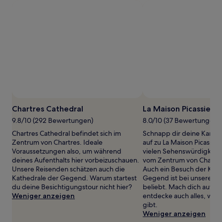
1 Übernachtung
von
2 Erwachsenen
gefunden
wurde.
Preise
und
Verfügbarkeiten
können
sich
ändern.
Es
Chartres Cathedral
La Maison Picassiett
können
9.8/10 (292 Bewertungen)
8.0/10 (37 Bewertungen)
zusätzliche
Bedingungen
Chartres Cathedral befindet sich im
Schnapp dir deine Kamer
gelten.
Zentrum von Chartres. Ideale
auf zu La Maison Picassiet
Voraussetzungen also, um während
vielen Sehenswürdigkeite
deines Aufenthalts hier vorbeizuschauen.
vom Zentrum von Chartres 
Unsere Reisenden schätzen auch die
Auch ein Besuch der Kath
Kathedrale der Gegend. Warum startest
Gegend ist bei unseren 
du deine Besichtigungstour nicht hier?
beliebt. Mach dich auf 
Weniger anzeigen
entdecke auch alles, was 
gibt.
Weniger anzeigen