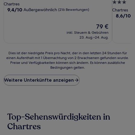
3.0-
Sterne-
Chartres
Sterne-
Unterkunft
9.4
9,4/10
Außergewöhnlich
(216 Bewertungen)
Chartres
von
Unterkunf
8.6
8,6/10
H
10,
von
Außergewöhnlich,
Der
79 €
10,
(216
Preis
Hervorrag
inkl. Steuern & Gebühren
Bewertungen)
beträgt
(964
23. Aug.–24. Aug.
79 €
Bewertun
Dies
Dies ist der niedrigste Preis pro Nacht, der in den letzten 24 Stunden für
einen Aufenthalt mit 1 Übernachtung von 2 Erwachsenen gefunden wurde.
ist
Preise und Verfügbarkeiten können sich ändern. Es können zusätzliche
der
Bedingungen gelten.
niedrigste
Preis
Weitere Unterkünfte anzeigen
pro
Nacht,
der
in
den
letzten
24 Stunden
Top-Sehenswürdigkeiten in
für
einen
Chartres
Aufenthalt
mit