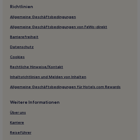
Flacey Hotels
Richtlinien
Josnes Hotels
Allgemeine Geschäftsbedingungen
Gilles Hotels
Allgemeine Geschäftsbedingungen von FeWo-direkt
Ollé Hotels
Barrierefreiheit
Saussay Hotels
Sermaises Hotels
Datenschutz
Broué Hotels
Cookies
Dammarie Hotels
Rechtliche Hinweise/Kontakt
Auneau Hotels
Inhaltsrichtlinien und Melden von Inhalten
Eure-Et-Loir Département: Hotels
Allgemeine Geschäftsbedingungen für Hotels.com Rewards
Maisons Hotels
Weitere Informationen
Sougy Hotels
Fontenay-Sur-Eure Hotels
Über uns
Sud Loire: Hotels
Karriere
Couëtron-Au-Perche Hotels
Reiseführer