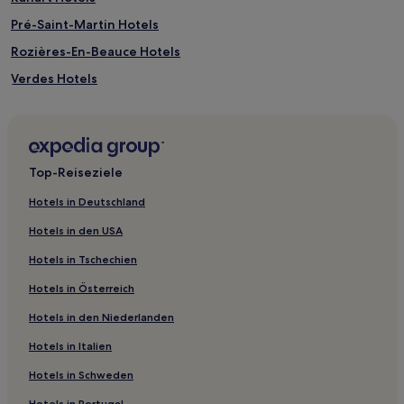
Pré-Saint-Martin Hotels
Rozières-En-Beauce Hotels
Verdes Hotels
La Chapelle-Vicomtesse Hotels
La Mancelière Hotels
Droue-Sur-Drouette Hotels
Top-Reiseziele
Chartres Metropole: Hotels
Hotels in Deutschland
Hotels nahe Straßenbahnhaltestelle Gare d'Orléans
Hotels in den USA
Vérigny Hotels
Hotels in Tschechien
Moriers Hotels
Hotels in Österreich
Dancy Hotels
Hotels in den Niederlanden
Ormoy Hotels
Hotels in Italien
Le Boulay Hotels
Trinay Hotels
Hotels in Schweden
Huisseau-Sur-Mauves Hotels
Hotels in Portugal