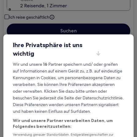
2 Reisende, 1 Zimmer
Ich reise geschäftlich
Suchen
Ihre Privatsphäre ist uns
wichtig
Kostenlose Stornierung bei
Planänderungen
Wir und unsere
16
Partner speichern und/ oder greifen
auf Informationen auf einem Gerät zu, z.B. auf eindeutige
Verdiene Prämien für jede
Kennungen in Cookies, um personenbezogene Daten zu
wahrgenommene Übernachtung
verarbeiten. Sie können Ihre Präferenzen akzeptieren
oder verwalten. Klicken Sie dazu bitte unten oder
besuchen Sie jederzeit die Seite der Datenschutzrichtlinie.
Mehr sparen mit Preisen für Mitglieder
Diese Präferenzen werden unseren Partnern signalisiert
und haben keinen Einfluss auf Surfdaten.
Wir und unsere Partner verarbeiten Daten, um
Überprüfe die Preise für diese Daten
Folgendes bereitzustellen:
Verwendung genauer Standortdaten. Endgeräteeigenschaften zur