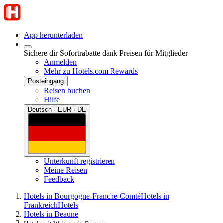
App herunterladen
Sichere dir Sofortrabatte dank Preisen für Mitglieder
Anmelden
Mehr zu Hotels.com Rewards
Posteingang
Reisen buchen
Hilfe
Deutsch · EUR · DE
Unterkunft registrieren
Meine Reisen
Feedback
Hotels in Bourgogne-Franche-Comté
Hotels in
Frankreich
Hotels
Hotels in Beaune