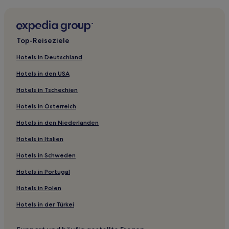
Saint-Laurent-D'arce Hotels
Lagorce Hotels
Gensac Hotels
Top-Reiseziele
Moulon-Sur-Dordogne: Hotels
Hotels in Deutschland
Saint-Savin Hotels
Hotels in den USA
Hotels nahe Château von La Riviere
Hotels in Tschechien
Montcaret Hotels
Hotels in Österreich
Soussac Hotels
Hotels in den Niederlanden
Hotels nahe Bahnhof Coutras
Hotels in Italien
Saint-Exupéry Hotels
Hotels nahe Golf Blue Green Bordeaux – Lac
Hotels in Schweden
Gauriaguet Hotels
Hotels in Portugal
Tayac Hotels
Hotels in Polen
Libournais: Hotels
Hotels in der Türkei
Bordeaux Hotels