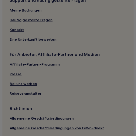
Support und häufig gestellte Fragen
Francs Hotels
Meine Buchungen
Latitude Nord Gironde: Hotels
Hotels nahe Golfplatz Château des Vigiers
Häufig gestellte Fragen
Roquebrune Hotels
Kontakt
Hotels nahe Straßenbahnhaltestelle Saint-Michel
Eine Unterkunft bewerten
Saint-Sève Hotels
Für Anbieter, Affliliate-Partner und Medien
Rimons Hotels
Affiliate-Partner-Programm
Saint-Louis-De-Montferrand Hotels
Presse
Le Fouilloux Hotels
Hotels nahe Strand vom See
Bei uns werben
Pujols Hotels
Reiseveranstalter
Baron Hotels
Richtlinien
Saint-Émilion Hotels
Allgemeine Geschäftsbedingungen
Hotels nahe Porte de Bourgogne
Allgemeine Geschäftsbedingungen von FeWo-direkt
Laroque Hotels