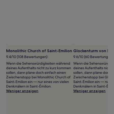
von
2 Erwachsenen
gefunden
wurde.
Preise
und
Verfügbarkeiten
können
sich
ändern.
Es
Monolithic Church of Saint-Emilion
Glockenturm von Sain
können
9.4/10 (108 Bewertungen)
9.6/10 (60 Bewertungen)
zusätzliche
Bedingungen
Wenn die Sehenswürdigkeiten während
Wenn die Sehenswürdigk
gelten.
deines Aufenthalts nicht zu kurz kommen
deines Aufenthalts nicht
sollen, dann plane doch einfach einen
sollen, dann plane doch e
Zwischenstopp bei Monolithic Church of
Zwischenstopp bei Gloc
Saint-Emilion ein — nur eines von vielen
Saint-Émilion ein — nur e
Denkmälern in Saint-Émilion.
Denkmälern in Saint-Émili
Weniger anzeigen
Weniger anzeigen