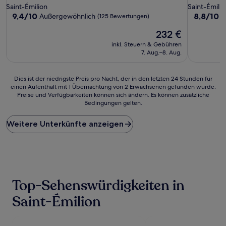
Sterne-
Sterne-
Saint-Émilion
Saint-Émilio
Unterkunft
Unterkunf
9.4
8.8
9,4/10
8,8/10
Außergewöhnlich
H
(125 Bewertungen)
von
von
Der
232 €
10,
10,
Preis
Außergewöhnlich,
Hervorrag
inkl. Steuern & Gebühren
beträgt
(125
(383
7. Aug.–8. Aug.
232 €
Bewertungen)
Bewertun
Dies
Dies ist der niedrigste Preis pro Nacht, der in den letzten 24 Stunden für
einen Aufenthalt mit 1 Übernachtung von 2 Erwachsenen gefunden wurde.
ist
Preise und Verfügbarkeiten können sich ändern. Es können zusätzliche
der
Bedingungen gelten.
niedrigste
Preis
Weitere Unterkünfte anzeigen
pro
Nacht,
der
in
den
letzten
24 Stunden
Top-Sehenswürdigkeiten in
für
einen
Saint-Émilion
Aufenthalt
mit
1 Übernachtung