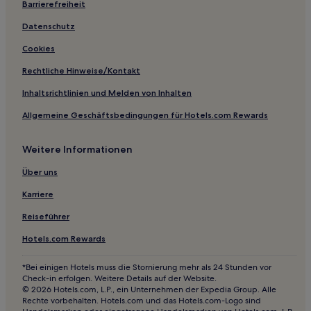
Barrierefreiheit
Montazeau Hotels
Hotels nahe Straßenbahnhaltestelle Cours du Médoc
Datenschutz
Cérons Hotels
Cookies
Cézac Hotels
Rechtliche Hinweise/Kontakt
Hotels nahe Bahnhof Podensac
Inhaltsrichtlinien und Melden von Inhalten
Escoussans Hotels
Allgemeine Geschäftsbedingungen für Hotels.com Rewards
Isle Double Landais: Hotels
Weitere Informationen
Saint-Genès-De-Castillon Hotels
Hotels nahe Bahnhof Saint-Émilion
Über uns
Hotels nahe Rathaus
Karriere
Villefranche-De-Lonchat Hotels
Reiseführer
Hotels nahe Straßenbahnhaltestelle Saint-Jean
Hotels.com Rewards
Pays Foyen: Hotels
*Bei einigen Hotels muss die Stornierung mehr als 24 Stunden vor
Saint-Hippolyte Hotels
Check-in erfolgen. Weitere Details auf der Website.
© 2026 Hotels.com, L.P., ein Unternehmen der Expedia Group. Alle
Sektor von Saint-Loubès: Hotels
Rechte vorbehalten. Hotels.com und das Hotels.com-Logo sind