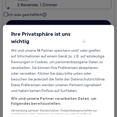
2 Reisende, 1 Zimmer
Ich reise geschäftlich
Suchen
Ihre Privatsphäre ist uns
wichtig
Kostenlose Stornierung bei
Wir und unsere
16
Partner speichern und/ oder greifen
Planänderungen
auf Informationen auf einem Gerät zu, z.B. auf eindeutige
Kennungen in Cookies, um personenbezogene Daten zu
Verdiene Prämien für jede
verarbeiten. Sie können Ihre Präferenzen akzeptieren
wahrgenommene Übernachtung
oder verwalten. Klicken Sie dazu bitte unten oder
besuchen Sie jederzeit die Seite der Datenschutzrichtlinie.
Diese Präferenzen werden unseren Partnern signalisiert
Mehr sparen mit Preisen für Mitglieder
und haben keinen Einfluss auf Surfdaten.
Wir und unsere Partner verarbeiten Daten, um
Folgendes bereitzustellen:
Überprüfe die Preise für diese Daten
Verwendung genauer Standortdaten. Endgeräteeigenschaften zur
Identifikation aktiv abfragen. Speichern von oder Zugriff auf