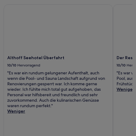
Althoff Seehotel Überfahrt
Der Resch
Althoff Seehotel Überfahrt
Der Resc
10/10
Hervorragend
10/10
Herv
"Es war ein rundum gelungener Aufenthalt, auch
"Es war w
wenn die Pool- und Sauna Landschaft aufgrund von
Pool, ausr
Renovierungen gesperrt war. Ich komme gerne
Frühstück
wieder. Ich fühlte mich total gut aufgehoben, das
Weniger
Personal war hilfsbereit und freundlich und sehr
zuvorkommend. Auch die kulinarischen Genüsse
waren rundum perfekt."
Weniger