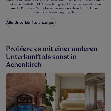
Dies
Dies ist der niedrigste Preis pro Nacht, der in den letzten 24 Stunden für
einen Aufenthalt mit 1 Übernachtung von 2 Erwachsenen gefunden
ist
wurde. Preise und Verfügbarkeiten können sich ändern. Es können
der
zusätzliche Bedingungen gelten.
niedrigste
Preis
Alle Unterkünfte anzeigen
pro
Nacht,
der
in
den
letzten
Probiere es mit einer anderen
24 Stunden
für
Unterkunft als sonst in
einen
Achenkirch
Aufenthalt
mit
1 Übernachtung
Suche nach Unterkünften mit Wellness vor Ort
Suche nach Aparthotels
Suche nach A
von
2 Erwachsenen
gefunden
wurde.
Preise
und
Verfügbarkeiten
können