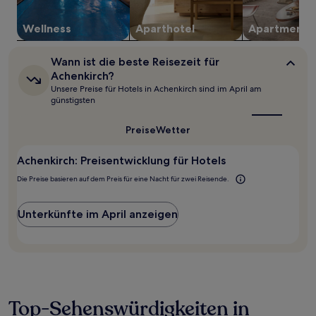
sich
ändern.
Es
Wellness
Aparthotel
Apartment
können
zusätzliche
Wann
Wann ist die beste Reisezeit für
Bedingungen
ist
Achenkirch?
gelten.
die
Unsere Preise für Hotels in Achenkirch sind im April am
beste
günstigsten
Reisezeit
für
Achenkirch?
Preise
Wetter
Achenkirch: Preisentwicklung für Hotels
Die Preise basieren auf dem Preis für eine Nacht für zwei Reisende.
Unterkünfte im April anzeigen
Top-Sehenswürdigkeiten in