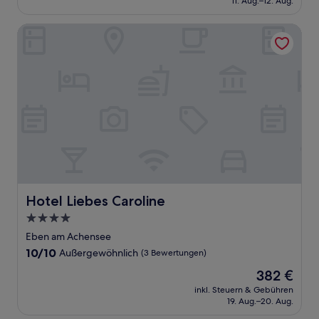
11. Aug.–12. Aug.
(209
151 €
Bewertungen)
Hotel Liebes Caroline
Hotel Liebes Caroline
Hotel Liebes Caroline
4.0-
Sterne-
Eben am Achensee
Unterkunft
10.0
10/10
Außergewöhnlich
(3 Bewertungen)
von
Der
382 €
10,
Preis
Außergewöhnlich,
inkl. Steuern & Gebühren
beträgt
19. Aug.–20. Aug.
(3
382 €
Bewertungen)