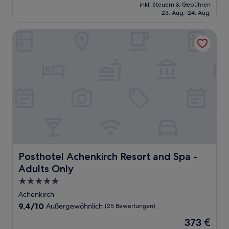
Preis
Außergewöhnlich,
inkl. Steuern & Gebühren
beträgt
23. Aug.–24. Aug.
(789
176 €
Bewertungen)
Posthotel Achenkirch Resort and Spa - Adults Only
Posthotel Achenkirch Resort and Spa - Adults Only
Posthotel Achenkirch Resort and Spa -
Adults Only
5.0-
Sterne-
Achenkirch
Unterkunft
9.4
9,4/10
Außergewöhnlich
(25 Bewertungen)
von
Der
373 €
10,