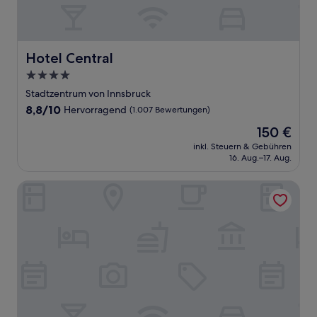
Hotel Central
Hotel Central
4.0-
Sterne-
Stadtzentrum von Innsbruck
Unterkunft
8.8
8,8/10
Hervorragend
(1.007 Bewertungen)
von
Der
150 €
10,
Preis
Hervorragend,
inkl. Steuern & Gebühren
beträgt
16. Aug.–17. Aug.
(1.007
150 €
Bewertungen)
Hotel Sailer