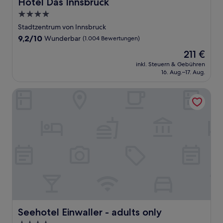
Hotel Das Innsbruck
Hotel Das Innsbruck
4.0-
Sterne-
Stadtzentrum von Innsbruck
Unterkunft
9.2
9,2/10
Wunderbar
(1.004 Bewertungen)
von
Der
211 €
10,
Preis
Wunderbar,
inkl. Steuern & Gebühren
beträgt
16. Aug.–17. Aug.
(1.004
211 €
Bewertungen)
Seehotel Einwaller - adults only
Seehotel Einwaller - adults only
Seehotel Einwaller - adults only