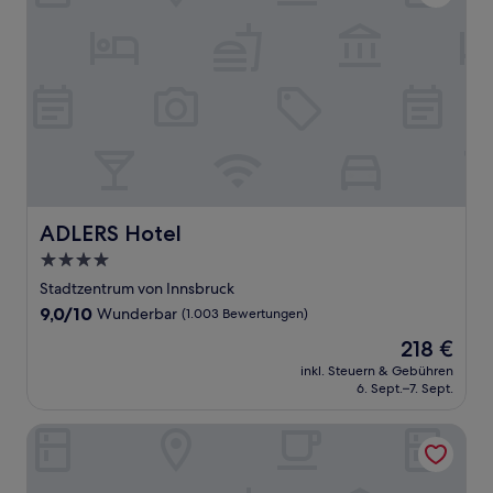
Bewertungen)
ADLERS Hotel
ADLERS Hotel
4.0-
Sterne-
Stadtzentrum von Innsbruck
Unterkunft
9.0
9,0/10
Wunderbar
(1.003 Bewertungen)
von
Der
218 €
10,
Preis
Wunderbar,
inkl. Steuern & Gebühren
beträgt
6. Sept.–7. Sept.
(1.003
218 €
Bewertungen)
AC Hotel by Marriott Innsbruck