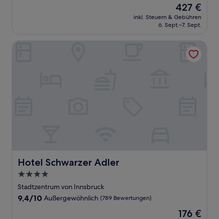
Der
427 €
10,
Preis
Außergewöhnlich,
inkl. Steuern & Gebühren
beträgt
6. Sept.–7. Sept.
(73
427 €
Bewertungen)
Hotel Schwarzer Adler
Hotel Schwarzer Adler
Hotel Schwarzer Adler
4.0-
Sterne-
Stadtzentrum von Innsbruck
Unterkunft
9.4
9,4/10
Außergewöhnlich
(789 Bewertungen)
von
Der
176 €
10,