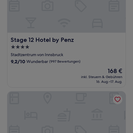
Stage 12 Hotel by Penz
Stage 12 Hotel by Penz
4.0-
Sterne-
Stadtzentrum von Innsbruck
Unterkunft
9.2
9,2/10
Wunderbar
(997 Bewertungen)
von
Der
168 €
10,
Preis
Wunderbar,
inkl. Steuern & Gebühren
beträgt
16. Aug.–17. Aug.
(997
168 €
Bewertungen)
B&B Der tiroler