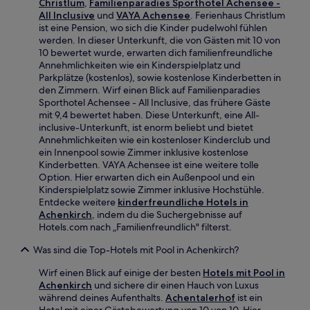
Christlum
,
Familienparadies Sporthotel Achensee -
All Inclusive
und
VAYA Achensee
. Ferienhaus Christlum
ist eine Pension, wo sich die Kinder pudelwohl fühlen
werden. In dieser Unterkunft, die von Gästen mit 10 von
10 bewertet wurde, erwarten dich familienfreundliche
Annehmlichkeiten wie ein Kinderspielplatz und
Parkplätze (kostenlos), sowie kostenlose Kinderbetten in
den Zimmern. Wirf einen Blick auf Familienparadies
Sporthotel Achensee - All Inclusive, das frühere Gäste
mit 9,4 bewertet haben. Diese Unterkunft, eine All-
inclusive-Unterkunft, ist enorm beliebt und bietet
Annehmlichkeiten wie ein kostenloser Kinderclub und
ein Innenpool sowie Zimmer inklusive kostenlose
Kinderbetten. VAYA Achensee ist eine weitere tolle
Option. Hier erwarten dich ein Außenpool und ein
Kinderspielplatz sowie Zimmer inklusive Hochstühle.
Entdecke weitere
kinderfreundliche Hotels in
Achenkirch
, indem du die Suchergebnisse auf
Hotels.com nach „Familienfreundlich" filterst.
Was sind die Top-Hotels mit Pool in Achenkirch?
Wirf einen Blick auf einige der besten
Hotels mit Pool in
Achenkirch
und sichere dir einen Hauch von Luxus
während deines Aufenthalts.
Achentalerhof
ist ein
Hotel mit einer Gästebewertung von 10 von 10. Hier