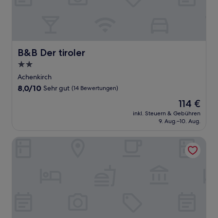
B&B Der tiroler
B&B Der tiroler
2.0-
Sterne-
Achenkirch
Unterkunft
8.0
8,0/10
Sehr gut
(14 Bewertungen)
von
Der
114 €
10,
Preis
Sehr
inkl. Steuern & Gebühren
beträgt
9. Aug.–10. Aug.
gut,
114 €
(14
Bewertungen)
Hotel Central