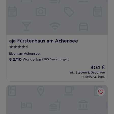
aja Fürstenhaus am Achensee
aja Fürstenhaus am Achensee
4.5-
Sterne-
Eben am Achensee
Unterkunft
9.2
9,2/10
Wunderbar
(280 Bewertungen)
von
Der
404 €
10,
Preis
Wunderbar,
inkl. Steuern & Gebühren
beträgt
1. Sept.–2. Sept.
(280
404 €
Bewertungen)
Stage 12 Hotel by Penz