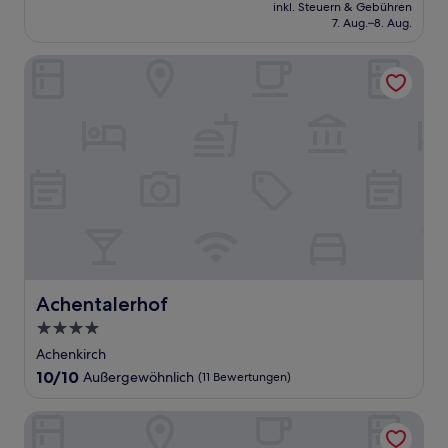
Preis
Außergewöhnlich,
inkl. Steuern & Gebühren
beträgt
7. Aug.–8. Aug.
(25
373 €
Bewertungen)
Achentalerhof
Achentalerhof
Achentalerhof
4.0-
Sterne-
Achenkirch
Unterkunft
10.0
10/10
Außergewöhnlich
(11 Bewertungen)
von
10,
ADLERS Hotel
Außergewöhnlich,
(11