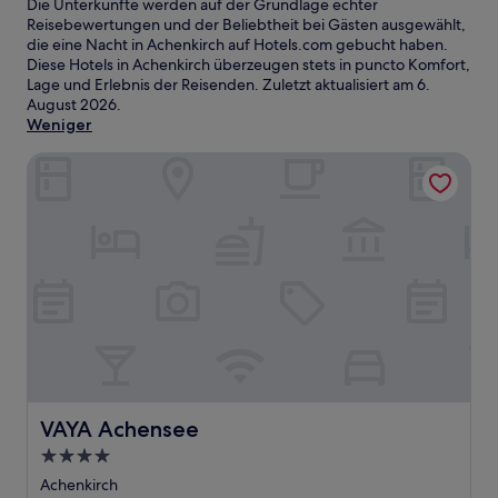
Die Unterkünfte werden auf der Grundlage echter
Reisebewertungen und der Beliebtheit bei Gästen ausgewählt,
die eine Nacht in Achenkirch auf Hotels.com gebucht haben.
Diese Hotels in Achenkirch überzeugen stets in puncto Komfort,
Lage und Erlebnis der Reisenden. Zuletzt aktualisiert am
6.
August 2026
.
Weniger
VAYA Achensee
VAYA Achensee
VAYA Achensee
4.0-
Sterne-
Achenkirch