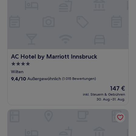
AC Hotel by Marriott Innsbruck
AC Hotel by Marriott Innsbruck
4.0-
Sterne-
Wilten
Unterkunft
9.4
9,4/10
Außergewöhnlich
(1.015 Bewertungen)
von
Der
147 €
10,
Preis
Außergewöhnlich,
inkl. Steuern & Gebühren
beträgt
30. Aug.–31. Aug.
(1.015
147 €
Bewertungen)
aja Fürstenhaus am Achensee