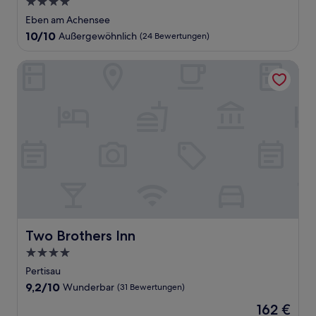
4.0-
Sterne-
Eben am Achensee
Unterkunft
10.0
10/10
Außergewöhnlich
(24 Bewertungen)
von
10,
Two Brothers Inn
Außergewöhnlich,
(24
Bewertungen)
Two Brothers Inn
Two Brothers Inn
4.0-
Sterne-
Pertisau
Unterkunft
9.2
9,2/10
Wunderbar
(31 Bewertungen)
von
Der
162 €
10,