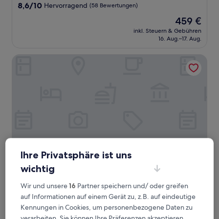
Unterkunft
8.6
8,6/10
Hervorragend
(58 Bewertungen)
von
Der
459 €
10,
Preis
Hervorragend,
inkl. Steuern & Gebühren
beträgt
16. Aug.–17. Aug.
(58
459 €
Bewertungen)
Hwest Hotel Hall
Ihre Privatsphäre ist uns
wichtig
Hwest Hotel Hall
Hwest Hotel Hall
Wir und unsere
16
Partner speichern und/ oder greifen
3.0-
auf Informationen auf einem Gerät zu, z.B. auf eindeutige
Sterne-
Hall In Tirol
Kennungen in Cookies, um personenbezogene Daten zu
Unterkunft
8.2
8,2/10
Sehr gut
(1.018 Bewertungen)
verarbeiten. Sie können Ihre Präferenzen akzeptieren