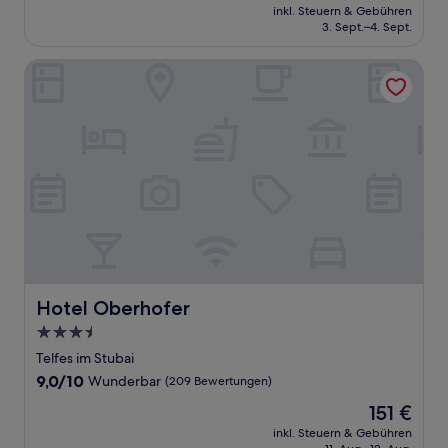
Preis
Wunderbar,
inkl. Steuern & Gebühren
beträgt
3. Sept.–4. Sept.
(31
162 €
Bewertungen)
Hotel Oberhofer
Hotel Oberhofer
Hotel Oberhofer
3.5-
Sterne-
Telfes im Stubai
Unterkunft
9.0
9,0/10
Wunderbar
(209 Bewertungen)
von
Der
151 €
10,
Preis
Wunderbar,
inkl. Steuern & Gebühren
beträgt