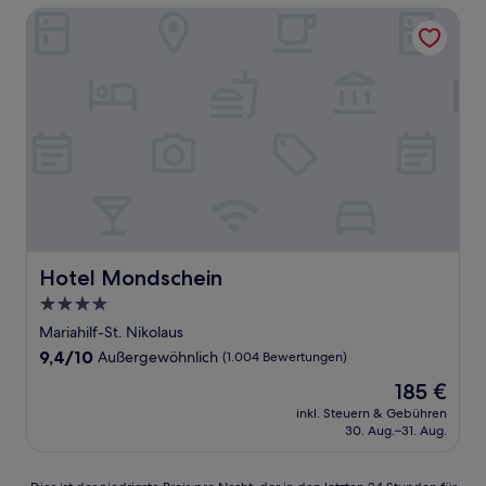
Hotel Mondschein
Hotel Mondschein
Hotel Mondschein
4.0-
Sterne-
Mariahilf-St. Nikolaus
Unterkunft
9.4
9,4/10
Außergewöhnlich
(1.004 Bewertungen)
von
Der
185 €
10,
Preis
Außergewöhnlich,
inkl. Steuern & Gebühren
beträgt
30. Aug.–31. Aug.
(1.004
185 €
Bewertungen)