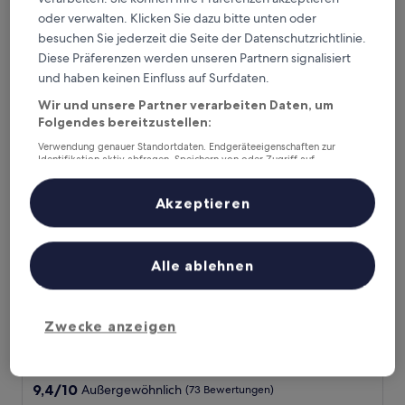
von
Der
80 €
10,
oder verwalten. Klicken Sie dazu bitte unten oder
Preis
Sehr
inkl. Steuern & Gebühren
besuchen Sie jederzeit die Seite der Datenschutzrichtlinie.
beträgt
30. Aug.–31. Aug.
gut,
Diese Präferenzen werden unseren Partnern signalisiert
80 €
(1.018
und haben keinen Einfluss auf Surfdaten.
Bewertungen)
Familienparadies Sporthotel Achensee - All Inclusive
Wir und unsere Partner verarbeiten Daten, um
Folgendes bereitzustellen:
Verwendung genauer Standortdaten. Endgeräteeigenschaften zur
Identifikation aktiv abfragen. Speichern von oder Zugriff auf
Informationen auf einem Endgerät. Personalisierte Werbung und
Inhalte, Messung von Werbeleistung und der Performance von Inhalten,
Zielgruppenforschung sowie Entwicklung und Verbesserung von
Akzeptieren
Angeboten.
Liste der Partner (Lieferanten)
Alle ablehnen
Familienparadies Sporthotel Achensee - All Inclusive
Familienparadies Sporthotel Achensee -
All Inclusive
Zwecke anzeigen
4.0-
Sterne-
Achenkirch
Unterkunft
9.4
9,4/10
Außergewöhnlich
(73 Bewertungen)
von