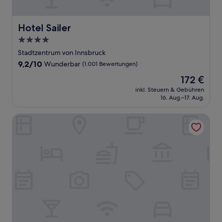
Hotel Sailer
Hotel Sailer
4.0-
Sterne-
Stadtzentrum von Innsbruck
Unterkunft
9.2
9,2/10
Wunderbar
(1.001 Bewertungen)
von
Der
172 €
10,
Preis
Wunderbar,
inkl. Steuern & Gebühren
beträgt
16. Aug.–17. Aug.
(1.001
172 €
Bewertungen)
Das Kronthaler - Adults Only