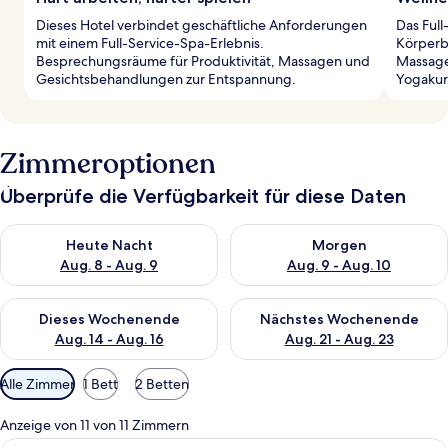
Dieses Hotel verbindet geschäftliche Anforderungen
Das Full
mit einem Full-Service-Spa-Erlebnis.
Körperb
Besprechungsräume für Produktivität, Massagen und
Massage
Gesichtsbehandlungen zur Entspannung.
Yogakur
Zimmeroptionen
Überprüfe die Verfügbarkeit für diese Daten
Überprüfe die Verfügbarkeit für heute Nacht, Aug. 8 - Aug. 9.
Überprüfe die Verfügbarkeit f
Heute Nacht
Morgen
Aug. 8 - Aug. 9
Aug. 9 - Aug. 10
Überprüfe die Verfügbarkeit für dieses Wochenende, Aug. 14 -
Überprüfe die Verfügbarkeit f
Dieses Wochenende
Nächstes Wochenende
Aug. 14 - Aug. 16
Aug. 21 - Aug. 23
Verfügbare
Alle Zimmer
1 Bett
2 Betten
Filter
für
Anzeige von 11 von 11 Zimmern
Zimmer
Ein modernes Hotelzimmer mit einem gr