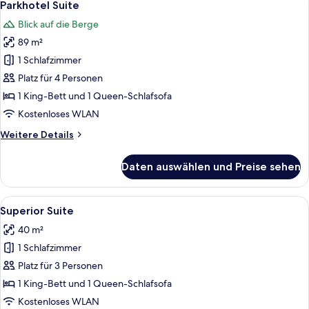
7
Parkhotel Suite
Fotos
Blick auf die Berge
für
89 m²
Parkhotel
Suite
1 Schlafzimmer
anzeigen
Platz für 4 Personen
1 King-Bett und 1 Queen-Schlafsofa
Kostenloses WLAN
Weitere
Weitere Details
Details
für
Daten auswählen und Preise sehen
Parkhotel
Suite
Alle
Ein modernes Hotelzimmer mit einem g
6
Superior Suite
Fotos
40 m²
für
1 Schlafzimmer
Superior
Suite
Platz für 3 Personen
anzeigen
1 King-Bett und 1 Queen-Schlafsofa
Kostenloses WLAN