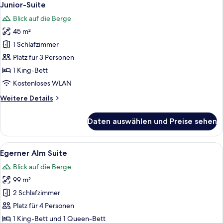
6
Junior-Suite
Fotos
Blick auf die Berge
für
45 m²
Junior-
Suite
1 Schlafzimmer
anzeigen
Platz für 3 Personen
1 King-Bett
Kostenloses WLAN
Weitere
Weitere Details
Details
für
Daten auswählen und Preise sehen
Junior-
Suite
Alle
Ein Schlafzimmer aus Holz mit einem gr
7
Egerner Alm Suite
Fotos
Blick auf die Berge
für
99 m²
Egerner
Alm
2 Schlafzimmer
Suite
Platz für 4 Personen
anzeigen
1 King-Bett und 1 Queen-Bett