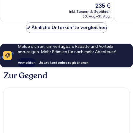
Außergewöhnlich,
Außerge
Der
235 €
202
337
Preis
Bewertungen
Bewert
inkl. Steuern & Gebühren
beträgt
30. Aug.–31. Aug.
235 €
Ähnliche Unterkünfte vergleichen
Melde dich an, um verfügbare Rabatte und Vorteile
anzuzeigen. Mehr Prämien für noch mehr Abenteuer!
Anmelden
Jetzt kostenlos registrieren
Zur Gegend