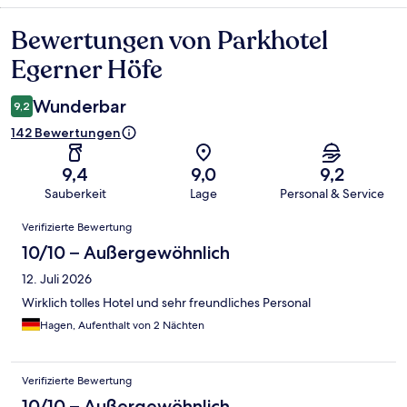
Bewertungen von Parkhotel
Bewertungen
Egerner Höfe
Wunderbar
9,2
142 Bewertungen
9,4
9,0
9,2
Sauberkeit
Lage
Personal & Service
Bewertungen
Verifizierte Bewertung
10/10 – Außergewöhnlich
12. Juli 2026
Wirklich tolles Hotel und sehr freundliches Personal
Hagen, Aufenthalt von 2 Nächten
Verifizierte Bewertung
10/10 – Außergewöhnlich