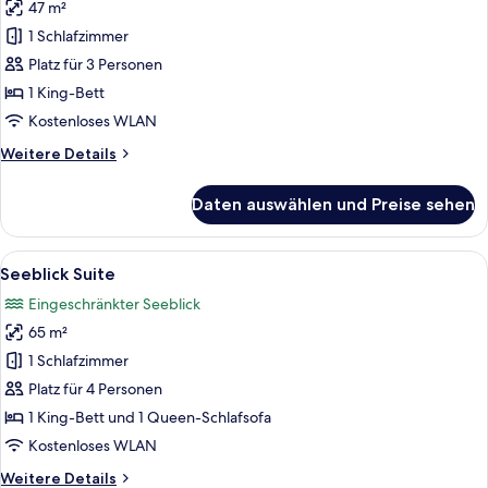
47 m²
Alpen
Alm
1 Schlafzimmer
Suite
Platz für 3 Personen
anzeigen
1 King-Bett
Kostenloses WLAN
Weitere
Weitere Details
Details
für
Daten auswählen und Preise sehen
Alpen
Alm
Suite
Alle
Ein Holzbalkon mit Korbstühlen und Bl
7
Seeblick Suite
Fotos
Eingeschränkter Seeblick
für
65 m²
Seeblick
Suite
1 Schlafzimmer
anzeigen
Platz für 4 Personen
1 King-Bett und 1 Queen-Schlafsofa
Kostenloses WLAN
Weitere
Weitere Details