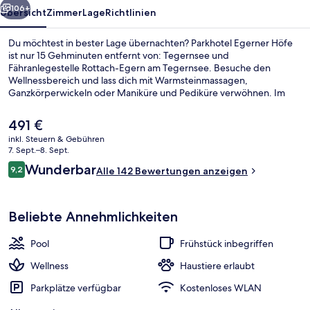
106+
Übersicht
Zimmer
Lage
Richtlinien
Du möchtest in bester Lage übernachten? Parkhotel Egerner Höfe
ist nur 15 Gehminuten entfernt von: Tegernsee und
Fähranlegestelle Rottach-Egern am Tegernsee. Besuche den
Wellnessbereich und lass dich mit Warmsteinmassagen,
Ganzkörperwickeln oder Maniküre und Pediküre verwöhnen. Im
Kaminrestaurant mit Stubn, einem der 3 Restaurants, wird zum
Mittagessen und Abendessen regionale Küche serviert. Dieses
Der
491 €
Hotel im luxuriösen Stil bietet als weitere Highlights einen
aktuelle
inkl. Steuern & Gebühren
Innenpool, eine Loungebar sowie einen Fitnessbereich.
Preis
7. Sept.–8. Sept.
3 Restaurants; Mittagessen und Abend
beträgt
Bewertungen
Wunderbar
9,2
Alle 142 Bewertungen anzeigen
491 €.
9,2 von 10.
Beliebte Annehmlichkeiten
Pool
Frühstück inbegriffen
Wellness
Haustiere erlaubt
Parkplätze verfügbar
Kostenloses WLAN