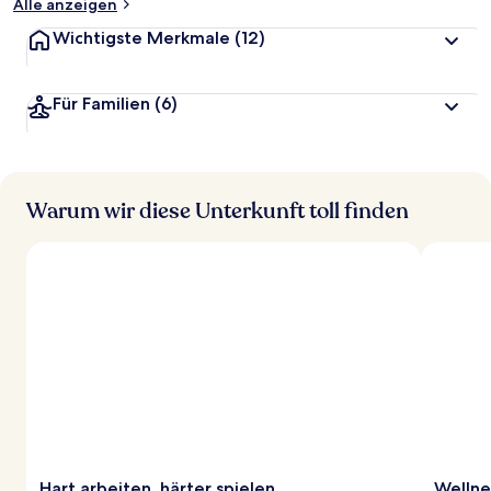
Alle anzeigen
Wichtigste Merkmale
(12)
Für Familien
(6)
Warum wir diese Unterkunft toll finden
Hart arbeiten, härter spielen
Wellne