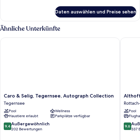
Details
für
Daten auswählen und Preise sehen
Seeblick
Suite
Ähnliche Unterkünfte
Caro & Selig, Tegernsee, Autograph Collection
Althoff 
Caro
Althoff
Caro & Selig, Tegernsee, Autograph Collection
Althof
&
Seehote
Tegernsee
Rottach
Selig,
Überfah
Pool
Wellness
Pool
Tegernsee,
Rottach
Haustiere erlaubt
Parkplätze verfügbar
Flugha
Autograph
Egern
Collection
9.4
9.6
Außergewöhnlich
Auß
9,4
9,6
Tegernsee
von
von
202 Bewertungen
337 
10,
10,