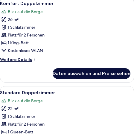
Alle
7
Komfort Doppelzimmer
Fotos
Blick auf die Berge
für
26 m²
Komfort
Doppelzimmer
1 Schlafzimmer
anzeigen
Platz für 2 Personen
1 King-Bett
Kostenloses WLAN
Weitere
Weitere Details
Details
für
Daten auswählen und Preise sehen
Komfort
Doppelzimmer
Alle
Ein Hotelzimmer mit einem großen Bet
6
Standard Doppelzimmer
Fotos
Blick auf die Berge
für
22 m²
Standard
Doppelzimmer
1 Schlafzimmer
anzeigen
Platz für 2 Personen
1 Queen-Bett