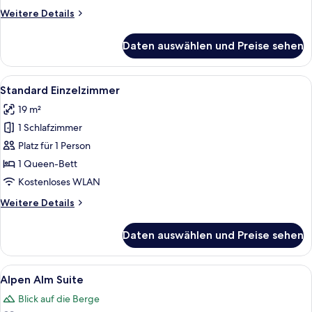
Weitere
Weitere Details
Details
für
Daten auswählen und Preise sehen
Superior
Suite
Alle
Ein Hotelzimmer mit einem ordentlich
6
Standard Einzelzimmer
Fotos
19 m²
für
1 Schlafzimmer
Standard
Einzelzimmer
Platz für 1 Person
anzeigen
1 Queen-Bett
Kostenloses WLAN
Weitere
Weitere Details
Details
für
Daten auswählen und Preise sehen
Standard
Einzelzimmer
Alle
Ein Schlafzimmer mit einem großen Be
6
Alpen Alm Suite
Fotos
Blick auf die Berge
für