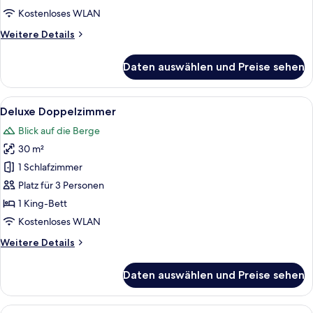
Kostenloses WLAN
Weitere
Weitere Details
Details
für
Daten auswählen und Preise sehen
Standard
Doppelzimmer
Alle
Ein Hotelzimmer mit Bett, Nachttisch
6
Deluxe Doppelzimmer
Fotos
Blick auf die Berge
für
30 m²
Deluxe
Doppelzimmer
1 Schlafzimmer
anzeigen
Platz für 3 Personen
1 King-Bett
Kostenloses WLAN
Weitere
Weitere Details
Details
für
Daten auswählen und Preise sehen
Deluxe
Doppelzimmer
Alle
Ein modernes Hotelzimmer mit einem g