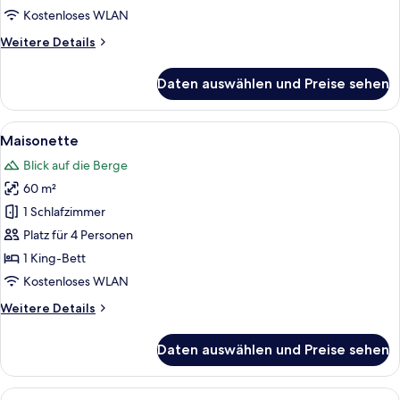
Kostenloses WLAN
Weitere
Weitere Details
Details
für
Daten auswählen und Preise sehen
Egerner
Alm
Suite
Alle
Ein modernes Schlafzimmer mit Oberlic
7
Maisonette
Fotos
Blick auf die Berge
für
60 m²
Maisonette
anzeigen
1 Schlafzimmer
Platz für 4 Personen
1 King-Bett
Kostenloses WLAN
Weitere
Weitere Details
Details
für
Daten auswählen und Preise sehen
Maisonette
Alle
Ein modernes Hotelzimmer mit einem gro