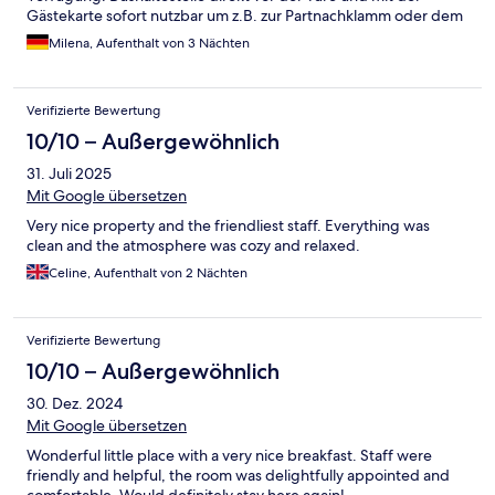
Gästekarte sofort nutzbar um z.B. zur Partnachklamm oder dem
Herzogstand oder Schlehdorf zu kommen. Das
Milena, Aufenthalt von 3 Nächten
Frühstücksbuffet war jeden Tag sehr reichhaltig und auch frisch
zubereitet mit viel frischem Obst. Fußläufig erreicht man den
Bahnhof, Metzgerei und mehrere Bäckereien und Cafés. Der
Verifizierte Bewertung
Kochelsee selber liegt ca. 10 Minuten zu Fuß vom Hotel. Das
Zimmer war sauber und sogar mit einem kleinen Balkon, was mir
10/10 – Außergewöhnlich
persönlich sehr gefallen hat. Lediglich das Badezimmer war sehr
31. Juli 2025
klein ausgefallen und die Dusche war zeitgleich die Badewanne.
Alles in Allem eine klare Empfehlung! Ich freue mich schon auf
Mit Google übersetzen
meinen nächsten Aufenthalt im Postillion :)
Very nice property and the friendliest staff. Everything was
clean and the atmosphere was cozy and relaxed.
Celine, Aufenthalt von 2 Nächten
Verifizierte Bewertung
10/10 – Außergewöhnlich
30. Dez. 2024
Mit Google übersetzen
Wonderful little place with a very nice breakfast. Staff were
friendly and helpful, the room was delightfully appointed and