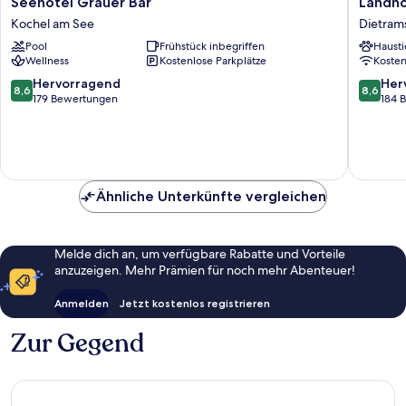
Seehotel Grauer Bär
Landho
Grauer
&
Kochel am See
Dietrams
Bär
Gasthof
Pool
Frühstück inbegriffen
Hausti
Kochel
Baiernra
Wellness
Kostenlose Parkplätze
Koste
am
Dietrams
See
8.6
8.6
Hervorragend
Her
8,6
8,6
von
von
179 Bewertungen
184 
10,
10,
Hervorragend,
Hervorr
179
184
Bewertungen
Bewert
Ähnliche Unterkünfte vergleichen
Melde dich an, um verfügbare Rabatte und Vorteile
anzuzeigen. Mehr Prämien für noch mehr Abenteuer!
Anmelden
Jetzt kostenlos registrieren
Zur Gegend