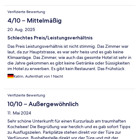
Verifizierte Bewertung
4/10 – Mittelmäßig
20. Aug. 2025
Schlechtes Preis/Leistungsverhältnis
Das Preis Leistungsverhältnis ist nicht stimmig. Das Zimmer war
laut, da zur Hauptstrasse, es war sehr heiss und es gab keine
Klimaanlage. Das Zimmer, wie auch das gessmte Hotel ist sehr in
die Jahre gekommen.es gibt keine Getränke oder Süssigkeiten
im Hotel zu erwerben. Es gibt kein Restaurant. Das Frühstück
war gut. Ich würde hier nicht noch einmal übernachten.
Katrin, Aufenthalt von 1 Nacht
Verifizierte Bewertung
10/10 – Außergewöhnlich
11. Mai 2024
Sehr schöne Unterkunft für einen Kurzurlaub am traumhaften
Kochelsee! Die Begrüßung war herzlich und es gab sofort Tipps
zu Ausflugszielen. Parkplätze stehen direkt vor der Türe zur
Verfügung. Bushaltestelle direkt vor der Türe und mit der