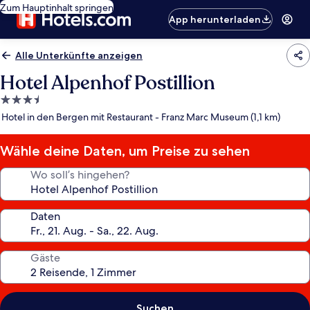
Zum Hauptinhalt springen
App herunterladen
Alle Unterkünfte anzeigen
Hotel Alpenhof Postillion
3.5-
Sterne-
Hotel in den Bergen mit Restaurant - Franz Marc Museum (1,1 km)
Unterkunft
Wähle deine Daten, um Preise zu sehen
Wo soll’s hingehen?
Daten
Gäste
Suchen