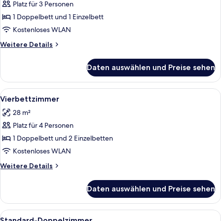
Platz für 3 Personen
Dreibettzimmer
anzeigen
1 Doppelbett und 1 Einzelbett
Kostenloses WLAN
Weitere
Weitere Details
Details
für
Daten auswählen und Preise sehen
Dreibettzimmer
Alle
Ein Hotelzimmer mit zwei Einzelbetten
8
Vierbettzimmer
Fotos
28 m²
für
Platz für 4 Personen
Vierbettzimmer
anzeigen
1 Doppelbett und 2 Einzelbetten
Kostenloses WLAN
Weitere
Weitere Details
Details
für
Daten auswählen und Preise sehen
Vierbettzimmer
Alle
Ein Hotelzimmer mit Bett, Nachttisch,
8
Standard-Doppelzimmer