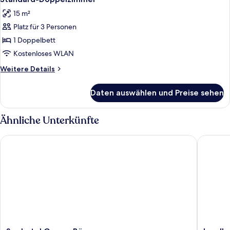
Fotos
15 m²
für
Platz für 3 Personen
Standard-
Doppelzimmer
1 Doppelbett
anzeigen
Kostenloses WLAN
Weitere
Weitere Details
Details
für
Daten auswählen und Preise sehen
Standard-
Doppelzimmer
Ähnliche Unterkünfte
Seehotel Grauer Bär
Landhote
Seehotel
Landhot