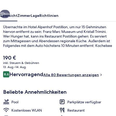
rück
Weiter
53+
Übersicht
Zimmer
Lage
Richtlinien
Übernachte im Hotel Alpenhof Postillion, um nur 15 Gehminuten
hiervon entfernt zu sein: Franz Marc Museum und Kristall Trimini.
Wer Hunger hat, kann ins Restaurant Postillion gehen: Es serviert
zum Mittagessen und Abendessen regionale Küche. Außerdem ist
Folgendes mit dem Auto höchstens 10 Minuten entfernt: Kochelsee
und Kloster Benediktbeuern.
Der
190 €
aktuelle
inkl. Steuern & Gebühren
Preis
13. Aug.–14. Aug.
Mittagessen und Abendessen
beträgt
Bewertungen
Hervorragend
8,6
Alle 80 Bewertungen anzeigen
190 €.
8,6 von 10.
Beliebte Annehmlichkeiten
Pool
Parkplätze verfügbar
Kostenloses WLAN
Restaurant