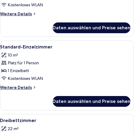
Kostenloses WLAN
Weitere
Weitere Details
Details
für
Daten auswählen und Preise sehen
Zweibettzimmer
Alle
Ein Hotelzimmer mit zwei Einzelbette
6
Standard-Einzelzimmer
Fotos
10 m²
für
Platz für 1 Person
Standard-
Einzelzimmer
1 Einzelbett
anzeigen
Kostenloses WLAN
Weitere
Weitere Details
Details
für
Daten auswählen und Preise sehen
Standard-
Einzelzimmer
Alle
Ein Hotelzimmer mit zwei Betten, ein
6
Dreibettzimmer
Fotos
22 m²
für