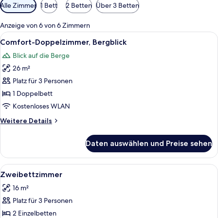
Verfügbare
Alle Zimmer
1 Bett
2 Betten
Über 3 Betten
Filter
für
Anzeige von 6 von 6 Zimmern
Zimmer
Alle
Ein modernes Hotelzimmer mit Bett, Sc
9
Comfort-Doppelzimmer, Bergblick
Fotos
Blick auf die Berge
für
26 m²
Comfort-
Doppelzimmer,
Platz für 3 Personen
Bergblick
1 Doppelbett
anzeigen
Kostenloses WLAN
Weitere
Weitere Details
Details
für
Daten auswählen und Preise sehen
Comfort-
Doppelzimmer,
Bergblick
Alle
Ein reichhaltiges Buffet mit verschi
5
Zweibettzimmer
Fotos
16 m²
für
Platz für 3 Personen
Zweibettzimmer
anzeigen
2 Einzelbetten