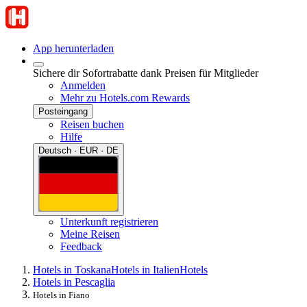
App herunterladen
Sichere dir Sofortrabatte dank Preisen für Mitglieder
Anmelden
Mehr zu Hotels.com Rewards
Posteingang
Reisen buchen
Hilfe
Deutsch · EUR · DE
Unterkunft registrieren
Meine Reisen
Feedback
Hotels in Toskana
Hotels in Italien
Hotels
Hotels in Pescaglia
Hotels in Fiano