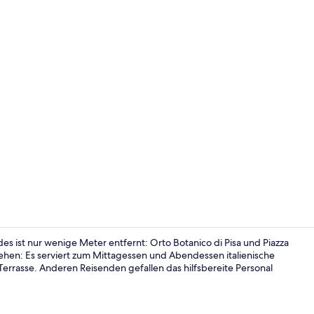
Dachterrass
s ist nur wenige Meter entfernt: Orto Botanico di Pisa und Piazza
gehen: Es serviert zum Mittagessen und Abendessen italienische
errasse. Anderen Reisenden gefallen das hilfsbereite Personal
Dreibettzimm