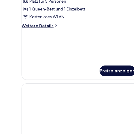
Platz für 3 Personen
1 Queen-Bett und 1 Einzelbett
Kostenloses WLAN
Weitere
Weitere Details
Details
für
Dreibettzimmer
Preise anzeige