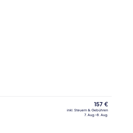
e
Rezeption
Der
157 €
aktuelle
inkl. Steuern & Gebühren
Preis
7. Aug.–8. Aug.
er | Minibar, Zimmersafe, Schreibtisch, Verdunkelungsvorhänge
Rezeption
beträgt
157 €.