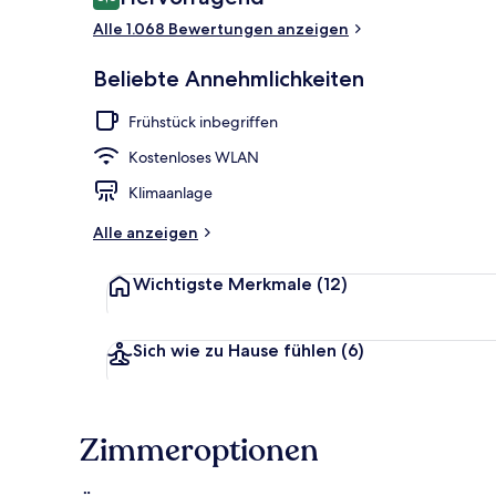
8,6 von 10.
Alle 1.068 Bewertungen anzeigen
Dachterrasse
Beliebte Annehmlichkeiten
Frühstück inbegriffen
Kostenloses WLAN
Klimaanlage
Alle anzeigen
Wichtigste Merkmale
(12)
Sich wie zu Hause fühlen
(6)
Zimmeroptionen