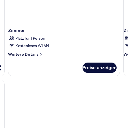
Zimmer
Z
Platz für 1 Person
Kostenloses WLAN
Weitere
We
Weitere Details
We
Details
De
für
fü
n
Preise anzeigen
Zimmer
Z