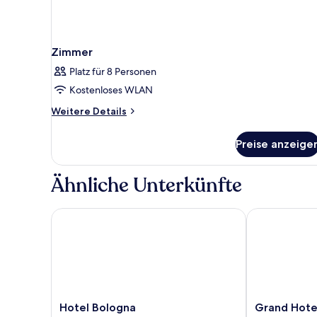
Zimmer
Platz für 8 Personen
Kostenloses WLAN
Weitere
Weitere Details
Details
für
Preise anzeige
Zimmer
Ähnliche Unterkünfte
Hotel Bologna
Grand Hotel
Hotel
Grand
Hotel Bologna
Grand Hote