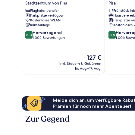
Bologna
Hotel
Stadtzentrum von Pisa
Pisa
Stadtzentrum
Bonanno
Flughafentransfer
Frühstück inb
von
Pisa
Parkplätze verfügbar
Haustiere erl
Pisa
Kostenloses WLAN
Parkplätze v
Klimaanlage
Kostenloses
8.8
8.6
Hervorragend
Hervorr
8,8
8,6
von
von
1.002 Bewertungen
1.006 Bewe
10,
10,
Hervorragend,
Hervorragend
1.002
1.006
Der
127 €
Bewertungen
Bewertungen
Preis
inkl. Steuern & Gebühren
beträgt
16. Aug.–17. Aug.
127 €
Melde dich an, um verfügbare Rabat
Prämien für noch mehr Abenteuer!
Zur Gegend