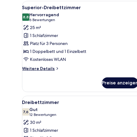
Alle
Ein Hotelzimmer mit zwei Einze
4
Superior-Dreibettzimmer
Fotos
Hervorragend
für
8,8
8,8 von 10
(6
6 Bewertungen
Superior-
Bewertungen)
25 m²
Dreibettzimmer
1 Schlafzimmer
anzeigen
Platz für 3 Personen
1 Doppelbett und 1 Einzelbett
Kostenloses WLAN
Weitere
Weitere Details
Details
für
Preise anzeige
Superior-
Dreibettzimmer
Alle
Ein Hotelzimmer mit zwei Bett
6
Dreibettzimmer
Fotos
Gut
für
7,6
7,6 von 10
(12
12 Bewertungen
Dreibettzimmer
Bewertungen)
30 m²
anzeigen
1 Schlafzimmer