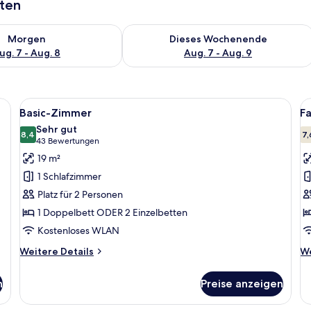
aten
 - Aug. 7.
 Verfügbarkeit für morgen, Aug. 7 - Aug. 8.
Überprüfe die Verfügbarkeit für dies
Morgen
Dieses Wochenende
ug. 7 - Aug. 8
Aug. 7 - Aug. 9
Schlafzimmer mit einem Bett, Nachttischen und einem Sessel.
Alle
Ein Hotelzimmer mit Bett, Nachttischen
Al
5
Basic-Zimmer
F
Fotos
F
Sehr gut
für
8,4
f
7,
8,4 von 10
(43
43 Bewertungen
Basic-
F
Bewertungen)
19 m²
Zimmer
a
1 Schlafzimmer
anzeigen
Platz für 2 Personen
1 Doppelbett ODER 2 Einzelbetten
Kostenloses WLAN
Weitere
We
Weitere Details
We
Details
De
für
fü
n
Preise anzeigen
Basic-
Fa
Zimmer