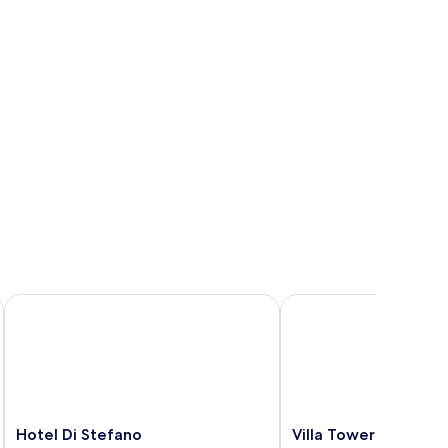
Hotel Di Stefano
Villa Tower Inn
Hotel
Villa
Hotel Di Stefano
Villa Tower Inn