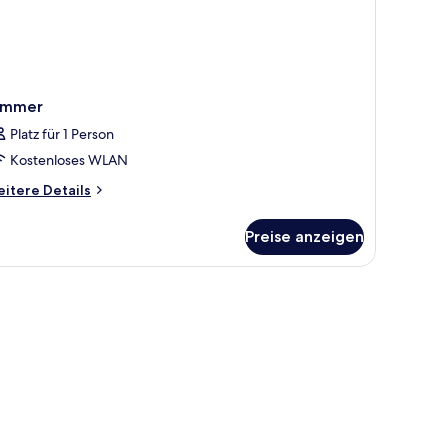
immer
Platz für 1 Person
Kostenloses WLAN
itere
itere Details
tails
r
Preise anzeigen
immer