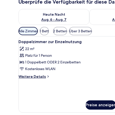
Überprüfe die Verfügbarkeit für diese D
Überprüfe die Verfügbarkeit für heute Nacht, Aug. 6
Überprüfe die
Heute Nacht
Aug. 6 - Aug. 7
A
Verfügbare
Alle Zimmer
1 Bett
2 Betten
Über 3 Betten
Filter
Alle
Ein ordentlich eingerichtetes 
für
4
Doppelzimmer zur Einzelnutzung
Fotos
Zimmer
22 m²
für
Platz für 1 Person
Doppelzimmer
zur
1 Doppelbett ODER 2 Einzelbetten
Einzelnutzung
Kostenloses WLAN
anzeigen
Weitere
Weitere Details
Details
für
Doppelzimmer
zur
Einzelnutzung
Preise anzeige