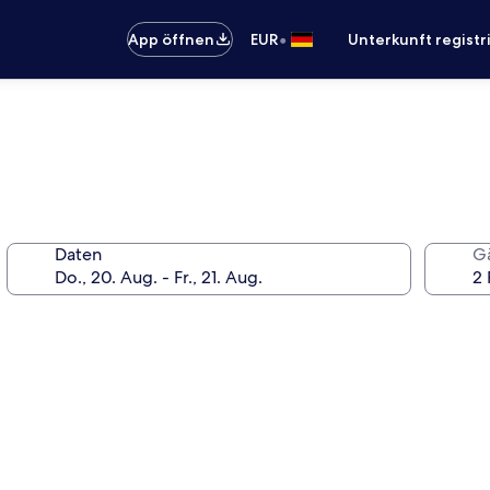
•
App öffnen
EUR
Unterkunft registr
Daten
G