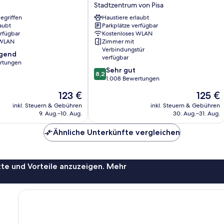
Pisa
Stadtzentrum von Pisa
Stadtzentrum
egriffen
Haustiere erlaubt
von
aubt
Parkplätze verfügbar
Pisa
erfügbar
Kostenloses WLAN
 WLAN
Zimmer mit
Verbindungstür
agend
verfügbar
rtungen
8.2
Sehr gut
8,2
von
1.008 Bewertungen
,
10,
Der
Der
123 €
125 €
Sehr
Preis
Preis
gut,
inkl. Steuern & Gebühren
inkl. Steuern & Gebühren
beträgt
beträgt
9. Aug.–10. Aug.
30. Aug.–31. Aug.
1.008
123 €
125 €
Bewertungen
Ähnliche Unterkünfte vergleichen
te und Vorteile anzuzeigen. Mehr