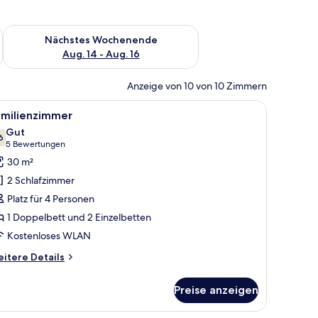
es Wochenende, Aug. 7 - Aug. 9.
Überprüfe die Verfügbarkeit für nächstes Wochenende, Aug. 1
Nächstes Wochenende
Aug. 14 - Aug. 16
Anzeige von 10 von 10 Zimmern
, Schreibtisch, Stuhl und Spiegel.
le
Ein ordentlich eingerichtetes Schlafzimmer mi
4
amilienzimmer
otos
Gut
ür
6
7,6 von 10
(5
5 Bewertungen
amilienzimmer
Bewertungen)
30 m²
nzeigen
2 Schlafzimmer
Platz für 4 Personen
1 Doppelbett und 2 Einzelbetten
Kostenloses WLAN
itere
itere Details
tails
r
Preise anzeigen
milienzimmer