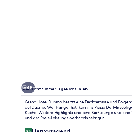
45+
Übersicht
Zimmer
Lage
Richtlinien
Grand Hotel Duomo besitzt eine Dachterrasse und Folgende
del Duomo. Wer Hunger hat, kann ins Piazza Dei Miracoli 
Küche. Weitere Highlights sind eine Bar/Lounge und eine T
und das Preis-Leistungs-Verhältnis sehr gut.
Bewertungen
Hervorragend
8,6