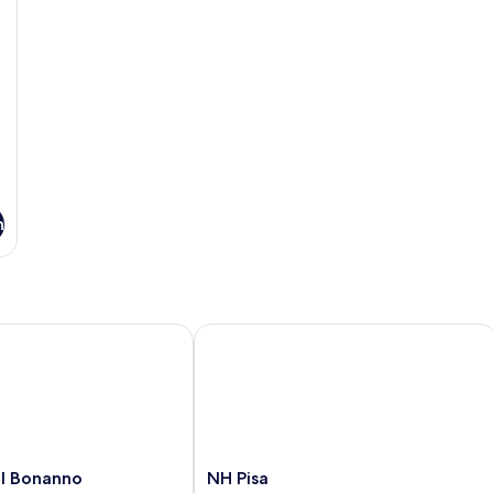
n
 Bonanno
NH Pisa
NH
l Bonanno
NH Pisa