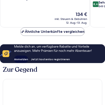
8.4
Seh
10,
8,4
von
849 
Hervorragend,
10,
577
Der
134 €
Sehr
Bewertungen
Preis
gut,
inkl. Steuern & Gebühren
beträgt
12. Aug.–13. Aug.
849
134 €
Bewert
Ähnliche Unterkünfte vergleichen
Melde dich an, um verfügbare Rabatte und Vorteile
anzuzeigen. Mehr Prämien für noch mehr Abenteuer!
Anmelden
Jetzt kostenlos registrieren
Zur Gegend