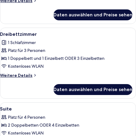
Weitere
Weitere Details
Details
für
Daten auswählen und Preise sehen
Doppelzimmer
Alle
Ein ordentlich bezogenes Bett mit eine
6
Dreibettzimmer
Fotos
1 Schlafzimmer
für
Platz für 3 Personen
Dreibettzimmer
anzeigen
1 Doppelbett und 1 Einzelbett ODER 3 Einzelbetten
Kostenloses WLAN
Weitere
Weitere Details
Details
für
Daten auswählen und Preise sehen
Dreibettzimmer
Alle
Ein Schlafzimmer mit einem Bett, ein
4
Suite
Fotos
Platz für 4 Personen
für
2 Doppelbetten ODER 4 Einzelbetten
Suite
anzeigen
Kostenloses WLAN