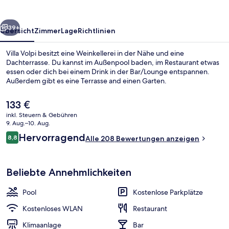
rück
Weiter
39+
Übersicht
Zimmer
Lage
Richtlinien
Villa Volpi besitzt eine Weinkellerei in der Nähe und eine
Dachterrasse. Du kannst im Außenpool baden, im Restaurant etwas
essen oder dich bei einem Drink in der Bar/Lounge entspannen.
Außerdem gibt es eine Terrasse and einen Garten.
Der
133 €
aktuelle
inkl. Steuern & Gebühren
Preis
9. Aug.–10. Aug.
beträgt
Bewertungen
Hervorragend
8,8
Außenpool
Alle 208 Bewertungen anzeigen
133 €.
8,8 von 10.
Beliebte Annehmlichkeiten
Pool
Kostenlose Parkplätze
Kostenloses WLAN
Restaurant
Klimaanlage
Bar