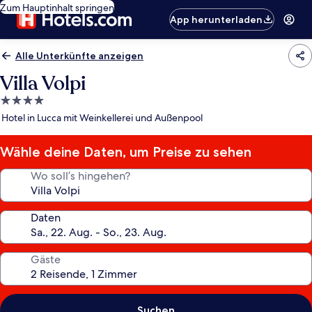
Zum Hauptinhalt springen
App herunterladen
Alle Unterkünfte anzeigen
Villa Volpi
4.0-
Sterne-
Hotel in Lucca mit Weinkellerei und Außenpool
Unterkunft
Wähle deine Daten, um Preise zu sehen
Wo soll’s hingehen?
Daten
Gäste
Suchen