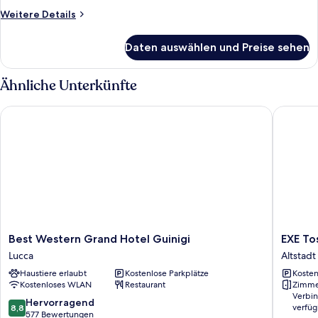
Weitere
Weitere Details
Details
für
Daten auswählen und Preise sehen
Suite
Ähnliche Unterkünfte
Best Western Grand Hotel Guinigi
EXE Tos
Best
EXE
Best Western Grand Hotel Guinigi
EXE To
Western
Toscana
Lucca
Altstadt
Grand
Altstadt
Haustiere erlaubt
Kostenlose Parkplätze
Kosten
Hotel
von
Kostenloses WLAN
Restaurant
Zimme
Guinigi
Lucca
Verbi
Lucca
8.8
Hervorragend
verfüg
8,8
von
577 Bewertungen