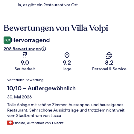
Ja, es gibt ein Restaurant vor Ort.
Bewertungen von Villa Volpi
Bewertungen
Hervorragend
8,8
208 Bewertungen
9,0
9,2
8,2
Sauberkeit
Lage
Personal & Service
Bewertungen
Verifizierte Bewertung
10/10 – Außergewöhnlich
30. Mai 2026
Tolle Anlage mit schöne Zimmer, Aussenpool und hauseigenes
Restaurant. Sehr schöne Aussichtslage und trotzdem nicht weit
vom Stadtzentrum von Lucca
Ernesto, Aufenthalt von 1 Nacht