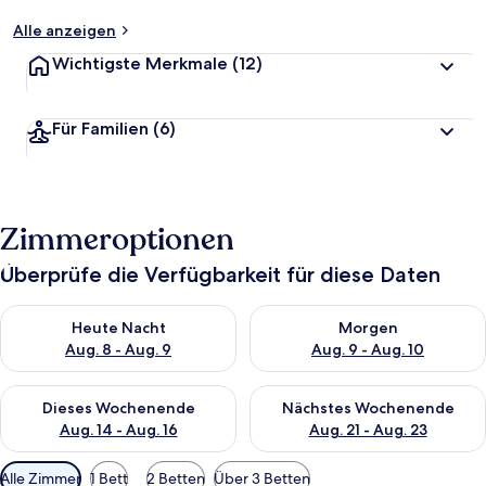
Alle anzeigen
Wichtigste Merkmale
(12)
Für Familien
(6)
Zimmeroptionen
Überprüfe die Verfügbarkeit für diese Daten
Überprüfe die Verfügbarkeit für heute Nacht, Aug. 8 - Aug. 9.
Überprüfe die Verfügbarkeit f
Heute Nacht
Morgen
Aug. 8 - Aug. 9
Aug. 9 - Aug. 10
Überprüfe die Verfügbarkeit für dieses Wochenende, Aug. 14 -
Überprüfe die Verfügbarkeit f
Dieses Wochenende
Nächstes Wochenende
Aug. 14 - Aug. 16
Aug. 21 - Aug. 23
Verfügbare
Alle Zimmer
1 Bett
2 Betten
Über 3 Betten