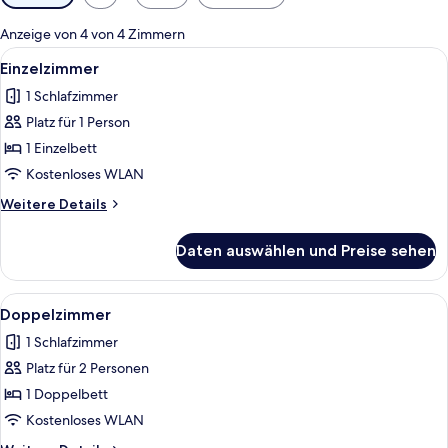
Filter
für
Anzeige von 4 von 4 Zimmern
Zimmer
Alle
Ein ordentlich bezogenes Bett mit eine
4
Einzelzimmer
Fotos
1 Schlafzimmer
für
Platz für 1 Person
Einzelzimmer
anzeigen
1 Einzelbett
Kostenloses WLAN
Weitere
Weitere Details
Details
für
Daten auswählen und Preise sehen
Einzelzimmer
Alle
Ein Schlafzimmer mit einem Bett, ein
4
Doppelzimmer
Fotos
1 Schlafzimmer
für
Platz für 2 Personen
Doppelzimmer
anzeigen
1 Doppelbett
Kostenloses WLAN