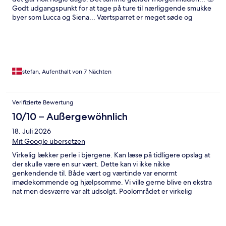
Godt udgangspunkt for at tage på ture til nærliggende smukke
byer som Lucca og Siena... Værtsparret er meget søde og
hjælpsomme - kæmpe anbefaling herfra🇩🇰🙏 Vi kommer
tilbage...
stefan, Aufenthalt von 7 Nächten
Verifizierte Bewertung
10/10 – Außergewöhnlich
18. Juli 2026
Mit Google übersetzen
Virkelig lækker perle i bjergene. Kan læse på tidligere opslag at
der skulle være en sur vært. Dette kan vi ikke nikke
genkendende til. Både vært og værtinde var enormt
imødekommende og hjælpsomme. Vi ville gerne blive en ekstra
nat men desværre var alt udsolgt. Poolområdet er virkelig
lækkert og roligt selv om der også var børn. Vi spiste alle
måltider her og alt var lækkert. Morgenmaden er ikke med det
største udvalg men det var helt fint. Frokost og aftensmad var