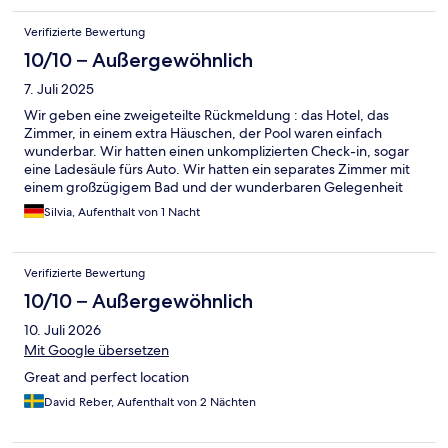
Verifizierte Bewertung
10/10 – Außergewöhnlich
7. Juli 2025
Wir geben eine zweigeteilte Rückmeldung : das Hotel, das
Zimmer, in einem extra Häuschen, der Pool waren einfach
wunderbar. Wir hatten einen unkomplizierten Check-in, sogar
eine Ladesäule fürs Auto. Wir hatten ein separates Zimmer mit
einem großzügigem Bad und der wunderbaren Gelegenheit
vor unserer Zimmertür unter den Olivenbäumen zu sitzen.
Silvia, Aufenthalt von 1 Nacht
Abends, in himmlischer Ruhe. Das Ganze zu einem wirklichen
fairen Preis. Leider ergab sich im Restaurant ein völlig anderes
Bild: enttäuschendes Essen, überhöhte Preise und ein Service,
Verifizierte Bewertung
der schon slapstick Qualität hatte. Die in anderen Kommentaren
bereits erwähnten 5 euro coperto sind nicht nur daher zu viel. Es
10/10 – Außergewöhnlich
wurde abgerundet durch einen der schlechtesten Cappuccino
10. Juli 2026
beim Frühstück , den wir bisher in Italien hatten. Für das Hotel
allerdings gilt, wir kommen sehr gern wieder.
Mit Google übersetzen
Great and perfect location
David Reber, Aufenthalt von 2 Nächten