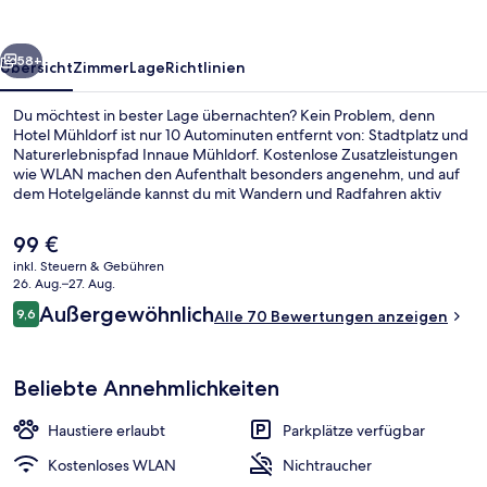
rück
Weiter
58+
Übersicht
Zimmer
Lage
Richtlinien
Du möchtest in bester Lage übernachten? Kein Problem, denn
Hotel Mühldorf ist nur 10 Autominuten entfernt von: Stadtplatz und
Naturerlebnispfad Innaue Mühldorf. Kostenlose Zusatzleistungen
wie WLAN machen den Aufenthalt besonders angenehm, und auf
dem Hotelgelände kannst du mit Wandern und Radfahren aktiv
bleiben. Zu den weiteren Annehmlichkeiten dieses Hotels im
Barockstil gehören eine Snackbar, eine Terrasse und Möglichkeiten
Der
99 €
zur Fahrradreinigung.
aktuelle
inkl. Steuern & Gebühren
Preis
26. Aug.–27. Aug.
Fassade der Unterkunft
beträgt
Bewertungen
Außergewöhnlich
9,6
Alle 70 Bewertungen anzeigen
99 €.
9,6 von 10.
Beliebte Annehmlichkeiten
Haustiere erlaubt
Parkplätze verfügbar
Kostenloses WLAN
Nichtraucher