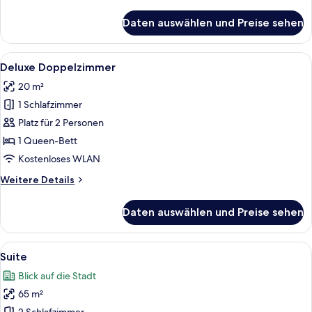
anzeigen
Details
für
Daten auswählen und Preise sehen
Basic
Single
Room
Alle
Ein Schlafzimmer mit einem großen B
10
Deluxe Doppelzimmer
Fotos
20 m²
für
1 Schlafzimmer
Deluxe
Doppelzimmer
Platz für 2 Personen
anzeigen
1 Queen-Bett
Kostenloses WLAN
Weitere
Weitere Details
Details
für
Daten auswählen und Preise sehen
Deluxe
Doppelzimmer
Alle
Ein Schlafzimmer mit einer gesteppte
12
Suite
Fotos
Blick auf die Stadt
für
65 m²
Suite