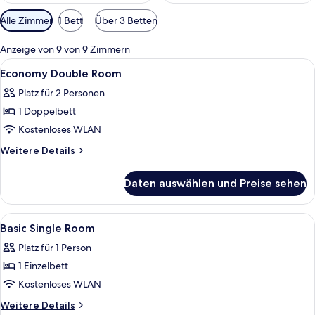
Verfügbare
Alle Zimmer
1 Bett
Über 3 Betten
Filter
für
Anzeige von 9 von 9 Zimmern
Zimmer
Alle
Ein Hotelzimmer mit Bett, Schreibtisc
10
Economy Double Room
Fotos
Platz für 2 Personen
für
1 Doppelbett
Economy
Double
Kostenloses WLAN
Room
Weitere
Weitere Details
anzeigen
Details
für
Daten auswählen und Preise sehen
Economy
Double
Room
Alle
Ein Hotelzimmer mit zwei Betten, Hol
3
Basic Single Room
Fotos
Platz für 1 Person
für
1 Einzelbett
Basic
Single
Kostenloses WLAN
Room
Weitere
Weitere Details