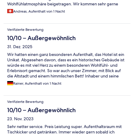
Wohlfühlatmosphäre beigetragen. Wir kommen sehr gerne
wieder.
Andreas, Aufenthalt von 1 Nacht
Verifizierte Bewertung
10/10 – Außergewöhnlich
31. Dez. 2025
Wir hatten einen ganz besonderen Aufenthalt, das Hotel ist ein
Unikat. Abgesehen davon, dass es ein historisches Gebäude ist
würde es mit viel Herz zu einem besonderen Wohlfühl- und
Erlebnisort gemacht. So war auch unser Zimmer, mit Blick auf
die Altstadt und einem himmlischen Bett! Inhaber und seine
Mitarbeiterin haben uns mit einer Gastfreundlichkeit
Rainer, Aufenthalt von 1 Nacht
empfangen, die einen sofort aufgehoben macht. Herzlichen
Dank an Thomas und sein Team!
Verifizierte Bewertung
10/10 – Außergewöhnlich
23. Nov. 2023
Sehr netter service. Preis Leistung super. Aufenthaltsraum mit
Tischkicker und getränken. Immer wieder gern sobald ich