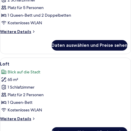
anzeigen
2 Schlafzimmer
Platz für 5 Personen
1 Queen-Bett und 2 Doppelbetten
Kostenloses WLAN
Weitere
Weitere Details
Details
für
Daten auswählen und Preise sehen
Suite
Alle
Ein modernes Wohnzimmer mit einem ge
12
Loft
Fotos
Blick auf die Stadt
für
65 m²
Loft
anzeigen
1 Schlafzimmer
Platz für 2 Personen
1 Queen-Bett
Kostenloses WLAN
Weitere
Weitere Details
Details
für