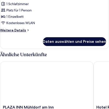
Fotos
1 Schlafzimmer
für
Platz für 1 Person
Basic-
Einzelzimmer
1 Einzelbett
anzeigen
Kostenloses WLAN
Weitere
Weitere Details
Details
für
Daten auswählen und Preise sehen
Basic-
Einzelzimmer
Ähnliche Unterkünfte
PLAZA INN Mühldorf am Inn
Hotel Re
PLAZA
Hotel
PLAZA INN Mühldorf am Inn
Hotel 