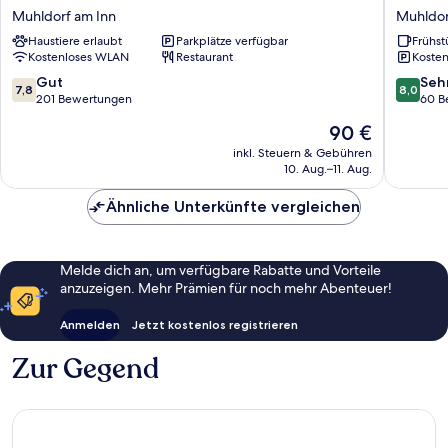
INN
Restaur
Muhldorf am Inn
Muhldor
Mühldorf
Bastei
Haustiere erlaubt
Parkplätze verfügbar
Frühst
am
Muhldor
Kostenloses WLAN
Restaurant
Kosten
Inn
am
Muhldorf
Inn
7.8
8.0
Gut
Seh
7,8
8,0
am
von
von
201 Bewertungen
60 B
Inn
10,
10,
Der
90 €
Gut,
Sehr
Preis
201
gut,
inkl. Steuern & Gebühren
beträgt
10. Aug.–11. Aug.
Bewertungen
60
90 €
Bewert
Ähnliche Unterkünfte vergleichen
Melde dich an, um verfügbare Rabatte und Vorteile
anzuzeigen. Mehr Prämien für noch mehr Abenteuer!
Anmelden
Jetzt kostenlos registrieren
Zur Gegend