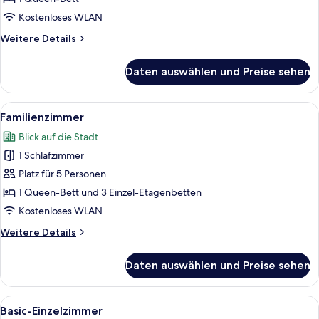
Kostenloses WLAN
Weitere
Weitere Details
Details
für
Daten auswählen und Preise sehen
Comfort-
Zimmer
Alle
Ein Bett mit einem senfgelben Kopftei
3
Familienzimmer
Fotos
Blick auf die Stadt
für
1 Schlafzimmer
Familienzimmer
anzeigen
Platz für 5 Personen
1 Queen-Bett und 3 Einzel-Etagenbetten
Kostenloses WLAN
Weitere
Weitere Details
Details
für
Daten auswählen und Preise sehen
Familienzimmer
Alle
Ein Hotelzimmer mit Bett, Schreibtis
3
Basic-Einzelzimmer