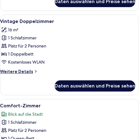
Daten auswählen und Preise sehen
Loft
Alle
Ein Schlafzimmer mit einem karotten
7
Vintage Doppelzimmer
Fotos
16 m²
für
1 Schlafzimmer
Vintage
Doppelzimmer
Platz für 2 Personen
anzeigen
1 Doppelbett
Kostenloses WLAN
Weitere
Weitere Details
Details
für
Daten auswählen und Preise sehen
Vintage
Doppelzimmer
Alle
Ein Zimmer mit einem gepolsterten Ko
11
Comfort-Zimmer
Fotos
Blick auf die Stadt
für
1 Schlafzimmer
Comfort-
Zimmer
Platz für 2 Personen
anzeigen
1 Queen-Bett