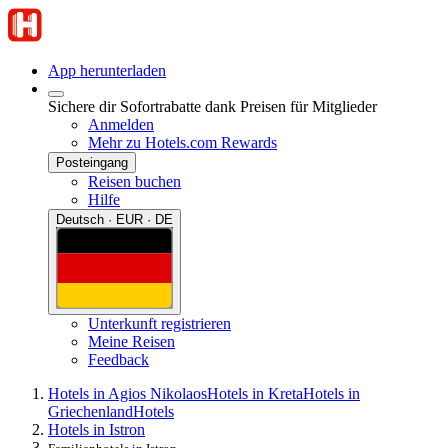
App herunterladen
Sichere dir Sofortrabatte dank Preisen für Mitglieder
Anmelden
Mehr zu Hotels.com Rewards
Posteingang
Reisen buchen
Hilfe
Deutsch · EUR · DE
Unterkunft registrieren
Meine Reisen
Feedback
Hotels in Agios Nikolaos
Hotels in Kreta
Hotels in
Griechenland
Hotels
Hotels in Istron