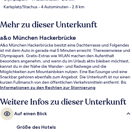
Karlsplatz/Stachus
- 4 Autominuten
- 2.8 km
Mehr zu dieser Unterkunft
a&o München Hackerbrücke
A&o München Hackerbrücke besitzt eine Dachterrasse und Folgendes
ist mit dem Auto in gerade mal 5 Minuten erreicht: Theresienwiese und
Olympiapark. Gratis-Extras wie WLAN machen den Aufenthalt
besonders angenehm, und wenn du im Urlaub aktiv bleiben möchtest,
kannst du in der Nähe die Wander- und Radwege und die
Möglichkeiten zum Mountainbiken nutzen. Eine Bar/Lounge und eine
Snackbar gehören ebenfalls zum Angebot. Die Unterkunft ist nur einen
kurzen Fußmarsch von den öffentlichen Verkehrsmitteln entfernt: Bis
zur U-Bahn sind es wenige Schritte (Straßenbahnhaltestelle Marsstraße)
Informationen zu den Rechten zur Stornierung
bzw. 5 Minuten (Straßenbahnhaltestelle Deroystraße).
Weitere Infos zu dieser Unterkunft
Auf einen Blick
Größe des Hotels