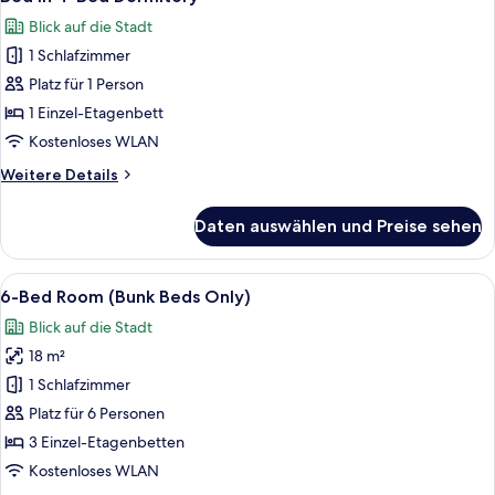
Fotos
Adults
anzeigen
Blick auf die Stadt
+
für
2
1 Schlafzimmer
Bed
Children)
in
Platz für 1 Person
4-
1 Einzel-Etagenbett
Bed
Kostenloses WLAN
Dormitory
Weitere
Weitere Details
anzeigen
Details
für
Daten auswählen und Preise sehen
Bed
in
4-
Alle
6-Bed Room (Bunk Beds Only) | Zimme
4
Bed
6-Bed Room (Bunk Beds Only)
Fotos
Dormitory
Blick auf die Stadt
für
18 m²
6-
Bed
1 Schlafzimmer
Room
Platz für 6 Personen
(Bunk
3 Einzel-Etagenbetten
Beds
Kostenloses WLAN
Only)