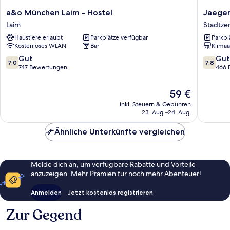
a&o
Jaeger's
a&o München Laim - Hostel
Jaeger
München
Munich
Laim
Stadtze
Laim
-
Haustiere erlaubt
Parkplätze verfügbar
Parkpl
-
Hostel
Kostenloses WLAN
Bar
Klimaa
Hostel
Stadtze
Laim
von
7.0
7.8
Gut
Gut
7,0
7,8
Münche
von
von
747 Bewertungen
466 
10,
10,
Gut,
Gut,
Der
59 €
747
466
Preis
Bewertungen
Bewert
inkl. Steuern & Gebühren
beträgt
23. Aug.–24. Aug.
59 €
Ähnliche Unterkünfte vergleichen
Melde dich an, um verfügbare Rabatte und Vorteile
anzuzeigen. Mehr Prämien für noch mehr Abenteuer!
Anmelden
Jetzt kostenlos registrieren
Zur Gegend