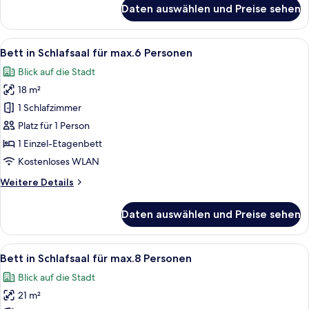
für
Daten auswählen und Preise sehen
Family
Room
(2
Alle
Ein Schlafsaalzimmer mit Etagenbetten
14
Adults
Bett in Schlafsaal für max.6 Personen
Fotos
+
Blick auf die Stadt
2
für
Children)
18 m²
Bett
in
1 Schlafzimmer
Schlafsaal
Platz für 1 Person
für
1 Einzel-Etagenbett
max.6 Personen
Kostenloses WLAN
anzeigen
Weitere
Weitere Details
Details
für
Daten auswählen und Preise sehen
Bett
in
Schlafsaal
Alle
Bett in Schlafsaal für max.8 Personen
7
für
Bett in Schlafsaal für max.8 Personen
Fotos
max.6 Personen
Blick auf die Stadt
für
21 m²
Bett