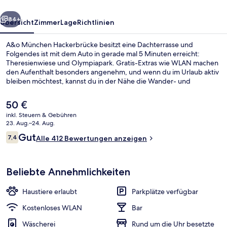
rück
Weiter
84+
Übersicht
Zimmer
Lage
Richtlinien
A&o München Hackerbrücke besitzt eine Dachterrasse und
Folgendes ist mit dem Auto in gerade mal 5 Minuten erreicht:
Theresienwiese und Olympiapark. Gratis-Extras wie WLAN machen
den Aufenthalt besonders angenehm, und wenn du im Urlaub aktiv
bleiben möchtest, kannst du in der Nähe die Wander- und
Radwege und die Möglichkeiten zum Mountainbiken nutzen. Eine
Bar/Lounge und eine Snackbar gehören ebenfalls zum Angebot.
Der
50 €
Die Unterkunft ist nur einen kurzen Fußmarsch von den öffentlichen
aktuelle
inkl. Steuern & Gebühren
Verkehrsmitteln entfernt: Bis zur U-Bahn sind es wenige Schritte
Preis
23. Aug.–24. Aug.
(Straßenbahnhaltestelle Marsstraße) bzw. 5 Minuten
Tägliches Frühstücksbuffet gegen Ge
beträgt
Bewertungen
(Straßenbahnhaltestelle Deroystraße).
Gut
7,4
Alle 412 Bewertungen anzeigen
50 €.
7,4 von 10.
Beliebte Annehmlichkeiten
Haustiere erlaubt
Parkplätze verfügbar
Kostenloses WLAN
Bar
Wäscherei
Rund um die Uhr besetzte