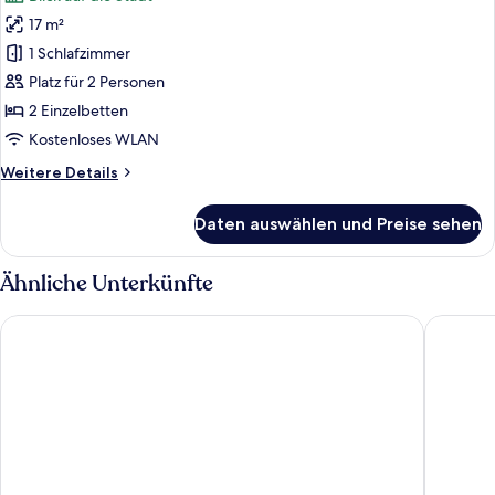
für
17 m²
Zweibettzimmer
anzeigen
1 Schlafzimmer
Platz für 2 Personen
2 Einzelbetten
Kostenloses WLAN
Weitere
Weitere Details
Details
für
Daten auswählen und Preise sehen
Zweibettzimmer
Ähnliche Unterkünfte
a&o München Laim - Hostel
Jaeger's