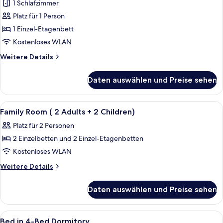
in
1 Schlafzimmer
Schlafsaal
Platz für 1 Person
für
1 Einzel-Etagenbett
max.8 Personen
Kostenloses WLAN
anzeigen
Weitere
Weitere Details
Details
für
Daten auswählen und Preise sehen
Bett
in
Schlafsaal
Alle
Zimmersafe, kostenloses WLAN, Bett
10
für
Family Room ( 2 Adults + 2 Children)
Fotos
max.8 Personen
Platz für 2 Personen
für
2 Einzelbetten und 2 Einzel-Etagenbetten
Family
Room
Kostenloses WLAN
(
Weitere
Weitere Details
2
Details
für
Adults
Daten auswählen und Preise sehen
Family
+
Room
2
(
Alle
Ein Schlafraum mit Etagenbett, Fenste
2
Children)
2
Bed in 4-Bed Dormitory