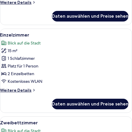
Weitere
Weitere Details
anzeigen
Details
für
Daten auswählen und Preise sehen
6-
Bed
Room
Alle
Ein Doppelbett mit weißen Bettwäsche,
11
(Bunk
Einzelzimmer
Fotos
Beds
Blick auf die Stadt
Only)
für
15 m²
Einzelzimmer
anzeigen
1 Schlafzimmer
Platz für 1 Person
2 Einzelbetten
Kostenloses WLAN
Weitere
Weitere Details
Details
für
Daten auswählen und Preise sehen
Einzelzimmer
Alle
Ein modernes Hotelzimmer mit einem 
15
Zweibettzimmer
Fotos
Blick auf die Stadt