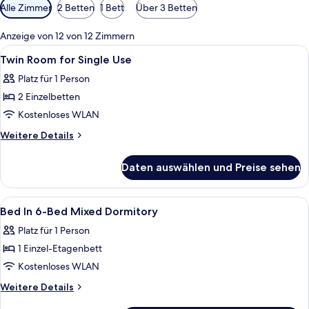
Verfügbare
Alle Zimmer
2 Betten
1 Bett
Über 3 Betten
Filter
für
Anzeige von 12 von 12 Zimmern
Zimmer
Alle
Zimmersafe, kostenloses WLAN, Bett
12
Twin Room for Single Use
Fotos
Platz für 1 Person
für
2 Einzelbetten
Twin
Room
Kostenloses WLAN
for
Weitere
Weitere Details
Single
Details
für
Use
Daten auswählen und Preise sehen
Twin
anzeigen
Room
for
Alle
Zimmersafe, kostenloses WLAN, Bett
14
Single
Bed In 6-Bed Mixed Dormitory
Fotos
Use
Platz für 1 Person
für
1 Einzel-Etagenbett
Bed
In
Kostenloses WLAN
6-
Weitere
Weitere Details
Bed
Details