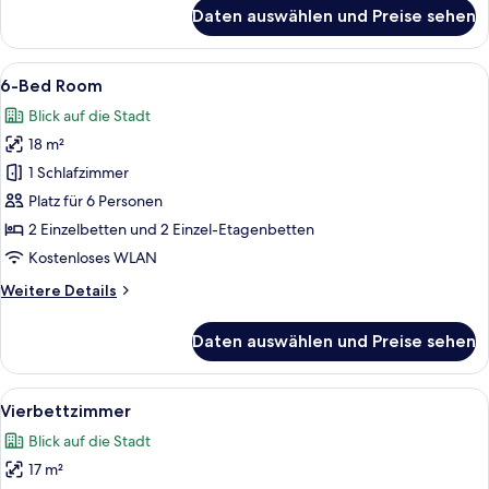
für
Mixed
Daten auswählen und Preise sehen
Bed
Dormitory
In
anzeigen
6-
Alle
Ein Hotelzimmer mit Etagenbetten, ei
16
Bed
6-Bed Room
Fotos
Mixed
Blick auf die Stadt
Dormitory
für
18 m²
6-
Bed
1 Schlafzimmer
Room
Platz für 6 Personen
anzeigen
2 Einzelbetten und 2 Einzel-Etagenbetten
Kostenloses WLAN
Weitere
Weitere Details
Details
für
Daten auswählen und Preise sehen
6-
Bed
Room
Alle
Ein Zimmer mit Etagenbetten, einem 
27
Vierbettzimmer
Fotos
Blick auf die Stadt
für
17 m²
Vierbettzimmer