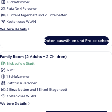
anzeigen
1 Schlafzimmer
Platz für 4 Personen
1 Einzel-Etagenbett und 2 Einzelbetten
Kostenloses WLAN
Weitere
Weitere Details
Details
für
Daten auswählen und Preise sehen
Vierbettzimmer
Alle
Ein Hotelzimmer mit zwei Einzelbette
23
Family Room (2 Adults + 2 Children)
Fotos
Blick auf die Stadt
für
17 m²
Family
Room
1 Schlafzimmer
(2
Platz für 4 Personen
Adults
2 Einzelbetten und 1 Einzel-Etagenbett
+
Kostenloses WLAN
2
Weitere
Weitere Details
Children)
Details
anzeigen