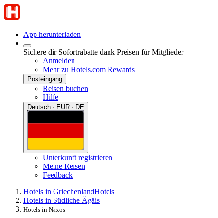
App herunterladen
Sichere dir Sofortrabatte dank Preisen für Mitglieder
Anmelden
Mehr zu Hotels.com Rewards
Posteingang
Reisen buchen
Hilfe
Deutsch · EUR · DE
Unterkunft registrieren
Meine Reisen
Feedback
Hotels in Griechenland
Hotels
Hotels in Südliche Ägäis
Hotels in Naxos