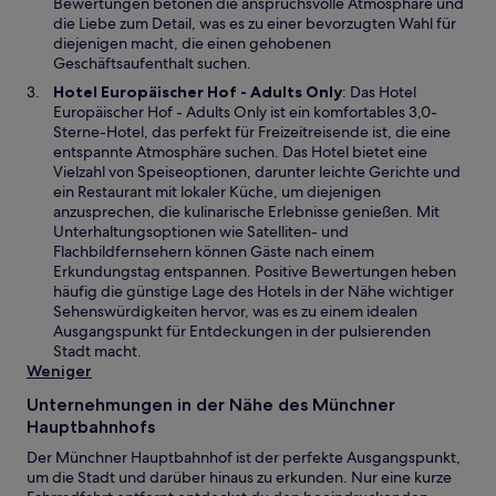
e
Bewertungen betonen die anspruchsvolle Atmosphäre und
g
m
die Liebe zum Detail, was es zu einer bevorzugten Wahl für
e
n
diejenigen macht, die einen gehobenen
ö
e
Geschäftsaufenthalt suchen.
f
u
W
Hotel Europäischer Hof - Adults Only
: Das Hotel
f
e
i
Europäischer Hof - Adults Only ist ein komfortables 3,0-
n
n
r
Sterne-Hotel, das perfekt für Freizeitreisende ist, die eine
e
F
d
entspannte Atmosphäre suchen. Das Hotel bietet eine
t
e
i
Vielzahl von Speiseoptionen, darunter leichte Gerichte und
n
n
ein Restaurant mit lokaler Küche, um diejenigen
s
e
anzusprechen, die kulinarische Erlebnisse genießen. Mit
t
i
Unterhaltungsoptionen wie Satelliten- und
e
n
Flachbildfernsehern können Gäste nach einem
r
e
Erkundungstag entspannen. Positive Bewertungen heben
g
m
häufig die günstige Lage des Hotels in der Nähe wichtiger
e
n
Sehenswürdigkeiten hervor, was es zu einem idealen
ö
e
Ausgangspunkt für Entdeckungen in der pulsierenden
f
u
Stadt macht.
f
e
Weniger
n
n
e
Unternehmungen in der Nähe des Münchner
F
t
Hauptbahnhofs
e
n
Der Münchner Hauptbahnhof ist der perfekte Ausgangspunkt,
s
um die Stadt und darüber hinaus zu erkunden. Nur eine kurze
t