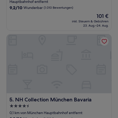
Unterkunft
Hauptbahnhof entfernt
9.2
9,2/10
Wunderbar
(1.010 Bewertungen)
von
Der
101 €
10,
Preis
Wunderbar,
inkl. Steuern & Gebühren
beträgt
23. Aug.–24. Aug.
(1.010
101 €
Bewertungen)
NH Collection München Bavaria
NH Collection München Bavaria
5. NH Collection München Bavaria
4.5-
Sterne-
0,1 km von München Hauptbahnhof entfernt
Unterkunft