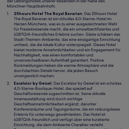
der Lieblingshotels unserer Reisenden in der Nähe des
Münchner Hauptbahnhofs:
W
25hours Hotel The Royal Bavarian
: Das 25hours Hotel
i
The Royal Bavarian ist ein stilvolles 4,0-Sterne-Hotel im
r
Herzen Münchens, was es zu einer ausgezeichneten Wahl
d
für Freizeitreisende macht, die ein umweltzertifiziertes und
i
LGBTQIA-freundliches Erlebnis suchen. Gäste schätzen das
n
Stadt-Themen-Ambiente, das eine einzigartige Einrichtung
e
umfasst, die die lokale Kultur widerspiegelt. Dieses Hotel
i
bietet moderne Annehmlichkeiten und ein Engagement für
n
Nachhaltigkeit, was einen komfortablen und
e
unverwechselbaren Aufenthalt garantiert. Positive
m
Rückmeldungen heben die warme Atmosphäre und die
n
durchdachten Details hervor, die jeden Besuch
e
unvergesslich machen.
u
W
Excelsior by Geisel
: Das Excelsior by Geisel ist ein schickes
e
i
4,0-Sterne-Boutique-Hotel, das speziell auf
n
r
Geschäftsreisende zugeschnitten ist. Seine stilvolle
F
d
Innenausstattung wird durch wichtige
e
i
Geschäftsannehmlichkeiten ergänzt, darunter
n
n
Konferenzräume und Tagungsräume, die ein reibungsloses
s
e
Erlebnis für unterwegs gewährleisten. Das Hotel ist
t
i
LGBTQIA-freundlich und verfügt über eine kuratierte
e
n
Einrichtung, die dem Ambiente Charakter verleiht.
r