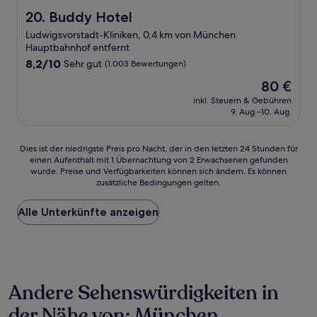
Buddy Hotel
20. Buddy Hotel
Ludwigsvorstadt-Kliniken, 0,4 km von München
Hauptbahnhof entfernt
8.2
8,2/10
Sehr gut
(1.003 Bewertungen)
von
Der
80 €
10,
Preis
Sehr
inkl. Steuern & Gebühren
beträgt
9. Aug.–10. Aug.
gut,
80 €
(1.003
Bewertungen)
Dies
Dies ist der niedrigste Preis pro Nacht, der in den letzten 24 Stunden für
einen Aufenthalt mit 1 Übernachtung von 2 Erwachsenen gefunden
ist
wurde. Preise und Verfügbarkeiten können sich ändern. Es können
der
zusätzliche Bedingungen gelten.
niedrigste
Preis
Alle Unterkünfte anzeigen
pro
Nacht,
der
in
den
letzten
Andere Sehenswürdigkeiten in
24 Stunden
für
der Nähe von: München
einen