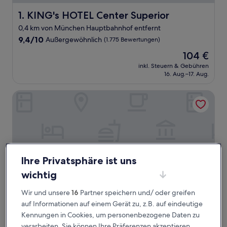
KING's HOTEL Center Superior
1. KING's HOTEL Center Superior
0,4 km von München Hauptbahnhof entfernt
9.4
9,4/10
Außergewöhnlich
(1.775 Bewertungen)
von
Der
104 €
10,
Preis
Außergewöhnlich,
inkl. Steuern & Gebühren
beträgt
16. Aug.–17. Aug.
(1.775
104 €
Bewertungen)
Sofitel Munich Bayerpost
Ihre Privatsphäre ist uns
wichtig
Wir und unsere
16
Partner speichern und/ oder greifen
auf Informationen auf einem Gerät zu, z.B. auf eindeutige
Sofitel Munich Bayerpost
2. Sofitel Munich Bayerpost
Kennungen in Cookies, um personenbezogene Daten zu
verarbeiten. Sie können Ihre Präferenzen akzeptieren