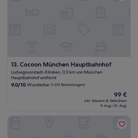
Cocoon München Hauptbahnhof
13. Cocoon München Hauptbahnhof
Ludwigsvorstadt-Kliniken, 0,3 km von München
Hauptbahnhof entfernt
9.0
9,0/10
Wunderbar
(1.012 Bewertungen)
von
Der
99 €
10,
Preis
Wunderbar,
inkl. Steuern & Gebühren
beträgt
9. Aug.–10. Aug.
(1.012
99 €
Bewertungen)
Rocco Forte The Charles Hotel