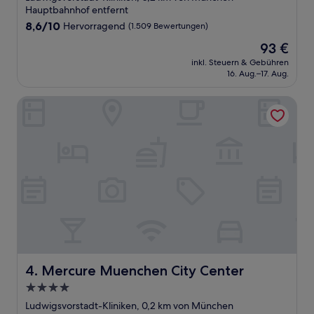
Hauptbahnhof entfernt
8.6
8,6/10
Hervorragend
(1.509 Bewertungen)
von
Der
93 €
10,
Preis
Hervorragend,
inkl. Steuern & Gebühren
beträgt
16. Aug.–17. Aug.
(1.509
93 €
Bewertungen)
Mercure Muenchen City Center
Mercure Muenchen City Center
4. Mercure Muenchen City Center
4.0-
Sterne-
Ludwigsvorstadt-Kliniken, 0,2 km von München