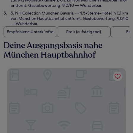
Ludwigsvorstadt-Kliniken, 0,2 km von München Hauptbahnhof
entfernt. Gästebewertung: 9,2/10 — Wunderbar.
5. NH Collection München Bavaria
— 4.5-Sterne-Hotel in 0,1 km
von München Hauptbahnhof entfernt. Gästebewertung: 9,0/10
— Wunderbar.
Empfohlene Unterkünfte
Preis (aufsteigend)
Ent
Deine Ausgangsbasis nahe
München Hauptbahnhof
KING's HOTEL Center Superior