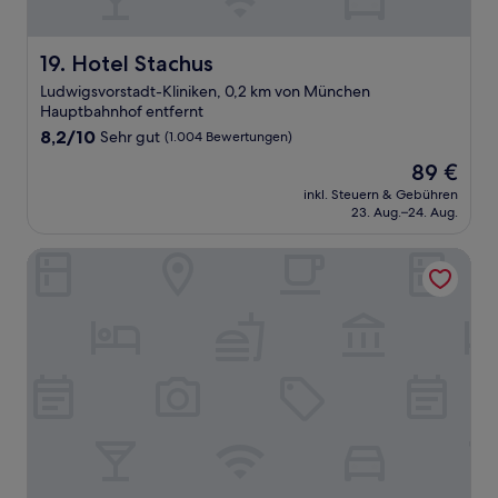
Hotel Stachus
19. Hotel Stachus
Ludwigsvorstadt-Kliniken, 0,2 km von München
Hauptbahnhof entfernt
8.2
8,2/10
Sehr gut
(1.004 Bewertungen)
von
Der
89 €
10,
Preis
Sehr
inkl. Steuern & Gebühren
beträgt
23. Aug.–24. Aug.
gut,
89 €
(1.004
Bewertungen)
Buddy Hotel