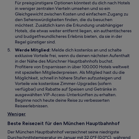
Für preisgünstigere Optionen könntest du dich nach Hotels
in weniger zentralen Vierteln umsehen und so ein
Gleichgewicht zwischen Kosten und einfachem Zugang zu
den Sehenswürdigkeiten finden, die du besuchen
möchtest. Zusätzlich kann die Erkundung unabhängiger
Hotels, die etwas weiter entfernt liegen, ein authentischeres
und budgetfreundlicheres Erlebnis bieten, da sie in der
Regel günstiger sind.
Werde Mitglied:
Melde dich kostenlos an und schalte
exklusive Vorteile frei, wenn du deinen nächsten Aufenthalt
in der Nähe des Münchner Hauptbahnhofs buchst.
Profitiere von Ersparnissen in über 100.000 Hotels weltweit
mit speziellen Mitgliederpreisen. Als Mitglied hast du die
Möglichkeit, schnell in höhere Stufen aufzusteigen und
Vorteile wie kostenlose Zimmer-Upgrades (sofern
verfügbar) und Rabatte auf Speisen und Getränke in
ausgewählten VIP-Access-Unterkünften zu erhalten.
Beginne noch heute deine Reise zu verbesserten
Reiseerlebnissen.
Weniger
Beste Reisezeit für den München Hauptbahnhof
Der München Hauptbahnhof verzeichnet seine niedrigste
Durchschnittstemperatur im Januar mit 32,0°F (0,0°C), während