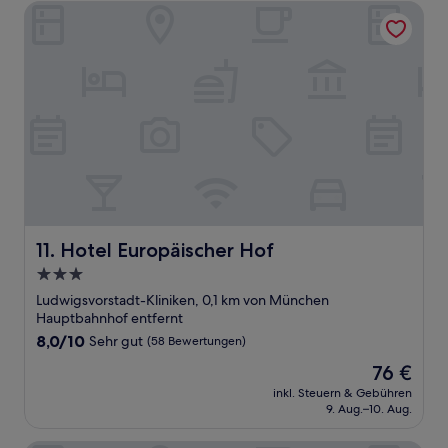
Hotel Europäischer Hof
Hotel Europäischer Hof
11. Hotel Europäischer Hof
3.0-
Sterne-
Ludwigsvorstadt-Kliniken, 0,1 km von München
Unterkunft
Hauptbahnhof entfernt
8.0
8,0/10
Sehr gut
(58 Bewertungen)
von
Der
76 €
10,
Preis
Sehr
inkl. Steuern & Gebühren
beträgt
9. Aug.–10. Aug.
gut,
76 €
(58
Bewertungen)