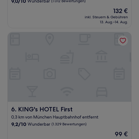
9.0
9,0/10
Wunderbar
(1.012 Bewertungen)
von
Der
132 €
10,
Preis
Wunderbar,
inkl. Steuern & Gebühren
beträgt
13. Aug.–14. Aug.
(1.012
132 €
Bewertungen)
KING's HOTEL First
KING's HOTEL First
6. KING's HOTEL First
0,3 km von München Hauptbahnhof entfernt
9.2
9,2/10
Wunderbar
(1.329 Bewertungen)
von
Der
99 €
10,
Preis