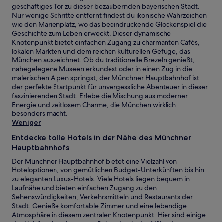
geschäftiges Tor zu dieser bezaubernden bayerischen Stadt.
Nur wenige Schritte entfernt findest du ikonische Wahrzeichen
wie den Marienplatz, wo das beeindruckende Glockenspiel die
Geschichte zum Leben erweckt. Dieser dynamische
Knotenpunkt bietet einfachen Zugang zu charmanten Cafés,
lokalen Märkten und dem reichen kulturellen Gefüge, das
München auszeichnet. Ob du traditionelle Brezeln genießt,
nahegelegene Museen erkundest oder in einen Zug in die
malerischen Alpen springst, der Münchner Hauptbahnhof ist
der perfekte Startpunkt für unvergessliche Abenteuer in dieser
faszinierenden Stadt. Erlebe die Mischung aus moderner
Energie und zeitlosem Charme, die München wirklich
besonders macht.
Weniger
Entdecke tolle Hotels in der Nähe des Münchner
Hauptbahnhofs
Der Münchner Hauptbahnhof bietet eine Vielzahl von
Hoteloptionen, von gemütlichen Budget-Unterkünften bis hin
zu eleganten Luxus-Hotels. Viele Hotels liegen bequem in
Laufnähe und bieten einfachen Zugang zu den
Sehenswürdigkeiten, Verkehrsmitteln und Restaurants der
Stadt. Genieße komfortable Zimmer und eine lebendige
Atmosphäre in diesem zentralen Knotenpunkt. Hier sind einige