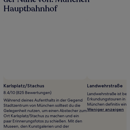
Aufenthalt
Hauptbahnhof
mit
1 Übernachtung
von
2 Erwachsenen
gefunden
wurde.
Preise
und
Verfügbarkeiten
können
sich
ändern.
Es
können
zusätzliche
Karlsplatz/Stachus
Landwehrstraße
Bedingungen
8.4/10 (825 Bewertungen)
gelten.
Landwehrstraße ist bei
Erkundungstouren in S
Während deines Aufenthalts in der Gegend
München definitiv eine
Stadtzentrum von München solltest du die
Weniger anzeigen
Gelegenheit nutzen, um einen Abstecher zum
Ort Karlsplatz/Stachus zu machen und ein
paar Erinnerungsfotos zu schießen. Mit den
Museen, den Kunstgalerien und der