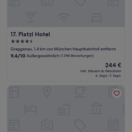
Platzl Hotel
17. Platzl Hotel
4.5-
Sterne-
Graggenau, 1,4 km von München Hauptbahnhof entfernt
Unterkunft
9.4
9,4/10
Außergewöhnlich
(1.398 Bewertungen)
von
Der
244 €
10,
Preis
Außergewöhnlich,
inkl. Steuern & Gebühren
beträgt
6. Sept.–7. Sept.
(1.398
244 €
Bewertungen)
Hotel Excelsior München