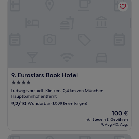
Eurostars Book Hotel
Eurostars Book Hotel
9. Eurostars Book Hotel
4.0-
Sterne-
Ludwigsvorstadt-Kliniken, 0,4 km von München
Unterkunft
Hauptbahnhof entfernt
9.2
9,2/10
Wunderbar
(1.008 Bewertungen)
von
Der
100 €
10,
Preis
Wunderbar,
inkl. Steuern & Gebühren
beträgt
9. Aug.–10. Aug.
(1.008
100 €
Bewertungen)
Koenigshof, A Luxury Collection Hotel, Munich