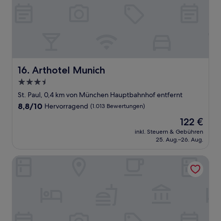
Arthotel Munich
16. Arthotel Munich
3.5-
Sterne-
St. Paul, 0,4 km von München Hauptbahnhof entfernt
Unterkunft
8.8
8,8/10
Hervorragend
(1.013 Bewertungen)
von
Der
122 €
10,
Preis
Hervorragend,
inkl. Steuern & Gebühren
beträgt
25. Aug.–26. Aug.
(1.013
122 €
Bewertungen)
Platzl Hotel