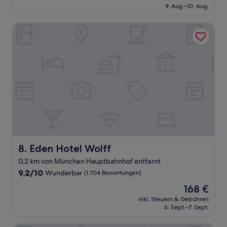
beträgt
9. Aug.–10. Aug.
(1.005
115 €
Bewertungen)
Eden Hotel Wolff
Eden Hotel Wolff
8. Eden Hotel Wolff
0,2 km von München Hauptbahnhof entfernt
9.2
9,2/10
Wunderbar
(1.704 Bewertungen)
von
Der
168 €
10,
Preis
Wunderbar,
inkl. Steuern & Gebühren
beträgt
6. Sept.–7. Sept.
(1.704
168 €
Bewertungen)