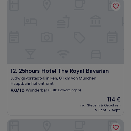
25hours Hotel The Royal Bavarian
25hours Hotel The Royal Bavarian
12. 25hours Hotel The Royal Bavarian
Ludwigsvorstadt-Kliniken, 0,1 km von München
Hauptbahnhof entfernt
9.0
9,0/10
Wunderbar
(1.010 Bewertungen)
von
Der
114 €
10,
Preis
Wunderbar,
inkl. Steuern & Gebühren
beträgt
6. Sept.–7. Sept.
(1.010
114 €
Bewertungen)
Cocoon München Hauptbahnhof