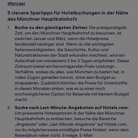
s
e
Weniger
t
m
5 clevere Spartipps für Hotelbuchungen in der Nähe
e
n
des Münchner Hauptbahnhofs
r
e
g
u
Buche zu den günstigsten Zeiten:
Die preisgünstigste
e
e
Zeit, um den Münchner Hauptbahnhof zu besuchen, ist
ö
n
zwischen Januar und März, wenn die Hotelpreise
f
F
tendenziell niedriger sind. Wenn du die wichtigsten
f
e
Sehenswürdigkeiten, die Geschichte, Kultur und
n
n
Naturattraktionen der Stadt erkunden möchtest, wird ein
e
s
Aufenthalt von mindestens 2 bis 3 Tagen empfohlen. Dieser
t
t
Zeitraum bietet ein hervorragendes Preis-Leistungs-
e
Verhältnis, sodass du alles, was München zu bieten hat, in
r
vollen Zügen genießen kannst, ohne dein Budget zu
g
strapazieren. Zusätzlich könnten die Preise für Unterkünfte
e
in diesen Monaten sinken, was es zu einer noch
ö
erschwinglicheren Option für Reisende mit kleinem Budget
f
macht.
f
Suche nach Last-Minute-Angeboten auf Hotels.com:
n
Um preiswerte Hoteloptionen in der Nähe des Münchner
e
Hauptbahnhofs zu entdecken, besuche die Bereiche
t
„Angebote“ oder „Last-Minute-Angebote“ auf Hotels.com,
wo du möglicherweise ermäßigte Preise findest, wenn dein
Reisedatum näher rückt. Erwäge, E-Mail-