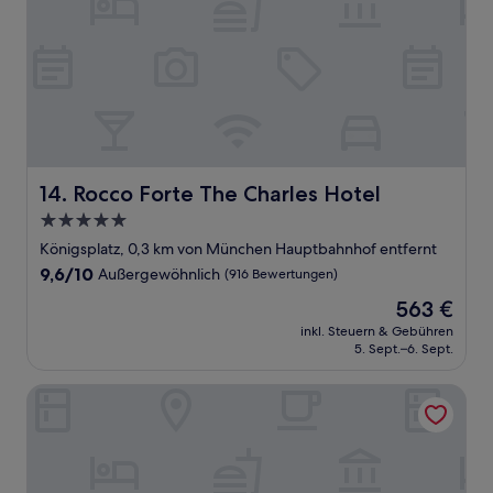
Rocco Forte The Charles Hotel
14. Rocco Forte The Charles Hotel
5.0-
Sterne-
Königsplatz, 0,3 km von München Hauptbahnhof entfernt
Unterkunft
9.6
9,6/10
Außergewöhnlich
(916 Bewertungen)
von
Der
563 €
10,
Preis
Außergewöhnlich,
inkl. Steuern & Gebühren
beträgt
5. Sept.–6. Sept.
(916
563 €
Bewertungen)
Boutique Hotel Germania