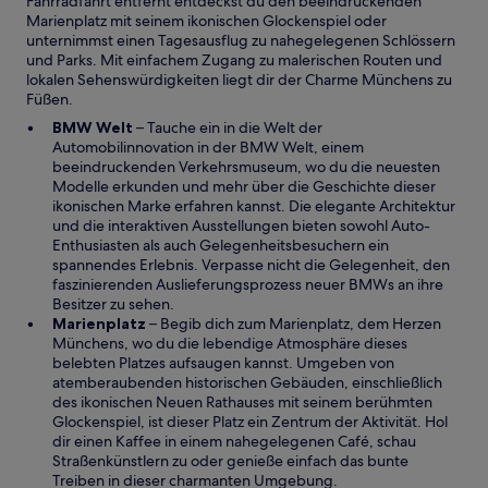
Fahrradfahrt entfernt entdeckst du den beeindruckenden
e
Marienplatz mit seinem ikonischen Glockenspiel oder
r
unternimmst einen Tagesausflug zu nahegelegenen Schlössern
g
und Parks. Mit einfachem Zugang zu malerischen Routen und
e
lokalen Sehenswürdigkeiten liegt dir der Charme Münchens zu
ö
Füßen.
f
W
BMW Welt
– Tauche ein in die Welt der
f
i
Automobilinnovation in der BMW Welt, einem
n
r
beeindruckenden Verkehrsmuseum, wo du die neuesten
e
d
Modelle erkunden und mehr über die Geschichte dieser
t
i
ikonischen Marke erfahren kannst. Die elegante Architektur
n
und die interaktiven Ausstellungen bieten sowohl Auto-
e
Enthusiasten als auch Gelegenheitsbesuchern ein
i
spannendes Erlebnis. Verpasse nicht die Gelegenheit, den
n
faszinierenden Auslieferungsprozess neuer BMWs an ihre
e
Besitzer zu sehen.
m
W
Marienplatz
– Begib dich zum Marienplatz, dem Herzen
n
i
Münchens, wo du die lebendige Atmosphäre dieses
e
r
belebten Platzes aufsaugen kannst. Umgeben von
u
d
atemberaubenden historischen Gebäuden, einschließlich
e
i
des ikonischen Neuen Rathauses mit seinem berühmten
n
n
Glockenspiel, ist dieser Platz ein Zentrum der Aktivität. Hol
F
e
dir einen Kaffee in einem nahegelegenen Café, schau
e
i
Straßenkünstlern zu oder genieße einfach das bunte
n
n
Treiben in dieser charmanten Umgebung.