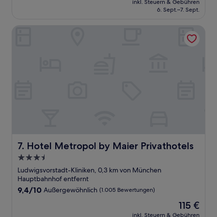
Wunderbar,
inkl. Steuern & Gebühren
beträgt
6. Sept.–7. Sept.
(1.329
99 €
Bewertungen)
Hotel Metropol by Maier Privathotels
Hotel Metropol by Maier Privathotels
7. Hotel Metropol by Maier Privathotels
3.5-
Sterne-
Ludwigsvorstadt-Kliniken, 0,3 km von München
Unterkunft
Hauptbahnhof entfernt
9.4
9,4/10
Außergewöhnlich
(1.005 Bewertungen)
von
Der
115 €
10,
Preis
Außergewöhnlich,
inkl. Steuern & Gebühren