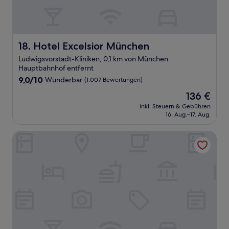
Hotel Excelsior München
18. Hotel Excelsior München
Ludwigsvorstadt-Kliniken, 0,1 km von München
Hauptbahnhof entfernt
9.0
9,0/10
Wunderbar
(1.007 Bewertungen)
von
Der
136 €
10,
Preis
Wunderbar,
inkl. Steuern & Gebühren
beträgt
16. Aug.–17. Aug.
(1.007
136 €
Bewertungen)
Hotel Stachus