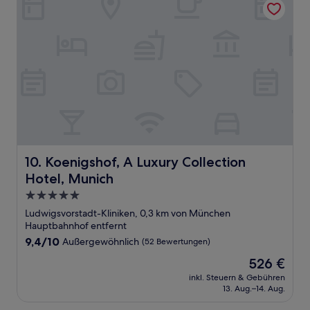
Koenigshof, A Luxury Collection Hotel, Munich
10. Koenigshof, A Luxury Collection
Hotel, Munich
5.0-
Sterne-
Ludwigsvorstadt-Kliniken, 0,3 km von München
Unterkunft
Hauptbahnhof entfernt
9.4
9,4/10
Außergewöhnlich
(52 Bewertungen)
von
Der
526 €
10,
Preis
Außergewöhnlich,
inkl. Steuern & Gebühren
beträgt
13. Aug.–14. Aug.
(52
526 €
Bewertungen)