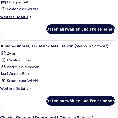
Doppelbett
1 Doppelbett
(Walk-
Kostenloses WLAN
in
Weitere
Weitere Details
Shower;Cozy
Details
Sitting
für
Daten auswählen und Preise sehen
Junior-
Corner)
Zimmer,
anzeigen
1
Alle
Ein modernes Hotelzimmer mit einem gr
6
Doppelbett
Junior-Zimmer, 1 Queen-Bett, Balkon (Walk-in Shower)
Fotos
(Walk-
29 m²
in
für
Shower;Cozy
1 Schlafzimmer
Junior-
Sitting
Zimmer,
Platz für 2 Personen
Corner)
1
1 Queen-Bett
Queen-
Kostenloses WLAN
Bett,
Weitere
Weitere Details
Balkon
Details
(Walk-
für
Daten auswählen und Preise sehen
Junior-
in
Zimmer,
Shower)
1
Alle
Ein Hotelzimmer mit Bett, Schreibtisc
anzeigen
6
Queen-
Classic-Zimmer, 1 Doppelbett (Walk-in Shower)