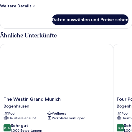
Executive,
In
Weitere
Weitere Details
Shower,
Double
Details
Coffee
für
Bed,
Daten auswählen und Preise sehen
And
Junior
Balcony
Tea
Suite,
anzeigen
Maker,
Executive,
Ähnliche Unterkünfte
Air-
Double
Conditioned
Bed,
The Westin Grand Munich
Four Poi
Balcony
The
Four
The Westin Grand Munich
Four P
Westin
Points
Bogenhausen
Bogenh
Grand
by
Pool
Wellness
Pool
Munich
Sherato
Haustiere erlaubt
Parkplätze verfügbar
Hausti
Bogenhausen
Munich
Arabella
8.4
8.0
Sehr gut
Seh
8,4
8,0
Bogenh
von
von
1.006 Bewertungen
1.00