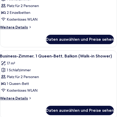
Classic-
Shower)
Zimmer,
Platz für 2 Personen
2 Einzelbetten
2 Einzelbetten
(Walk-
Kostenloses WLAN
in
Weitere
Weitere Details
Shower)
Details
anzeigen
für
Daten auswählen und Preise sehen
Classic-
Zimmer,
2 Einzelbetten
Alle
Ein Hotelzimmer mit Bett, Schreibtisc
7
(Walk-
Business-Zimmer, 1 Queen-Bett, Balkon (Walk-in Shower)
Fotos
in
17 m²
Shower)
für
1 Schlafzimmer
Business-
Zimmer,
Platz für 2 Personen
1
1 Queen-Bett
Queen-
Kostenloses WLAN
Bett,
Weitere
Weitere Details
Balkon
Details
(Walk-
für
Daten auswählen und Preise sehen
Business-
in
Zimmer,