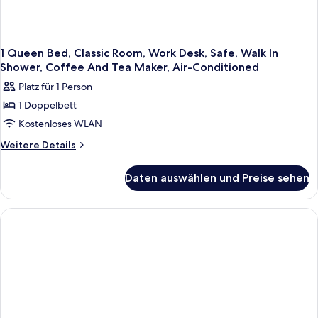
1 Queen Bed, Classic Room, Work Desk, Safe, Walk In
Shower, Coffee And Tea Maker, Air-Conditioned
Platz für 1 Person
1 Doppelbett
Kostenloses WLAN
Weitere
Weitere Details
Details
für
Daten auswählen und Preise sehen
1
Queen
Bed,
Classic
Room,
Work
Desk,
Safe,
Walk
In
Shower,