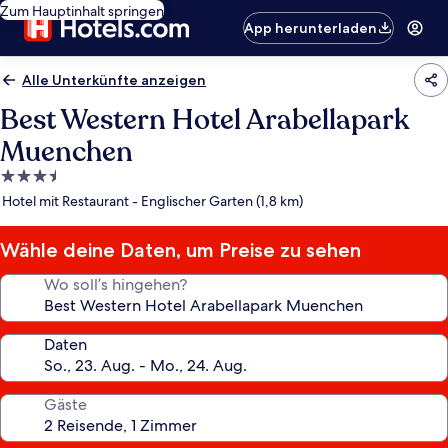
Zum Hauptinhalt springen
App herunterladen
Alle Unterkünfte anzeigen
Best Western Hotel Arabellapark
Muenchen
3.5-
Sterne-
Hotel mit Restaurant - Englischer Garten (1,8 km)
Unterkunft
Wähle deine Daten, um Preise zu sehen
Wo soll’s hingehen?
Daten
Gäste