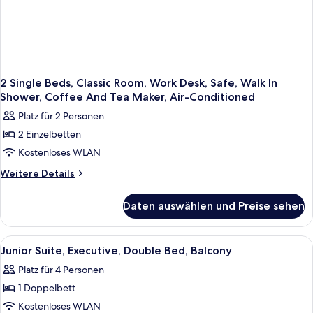
Coffee
And
Tea
Maker,
Air-
Conditioned
2 Single Beds, Classic Room, Work Desk, Safe, Walk In
Shower, Coffee And Tea Maker, Air-Conditioned
Platz für 2 Personen
2 Einzelbetten
Kostenloses WLAN
Weitere
Weitere Details
Details
für
Daten auswählen und Preise sehen
2
Single
Beds,
Alle
Ein Hotelzimmer mit Bett, Schreibtisc
5
Classic
Junior Suite, Executive, Double Bed, Balcony
Fotos
Room,
Platz für 4 Personen
Work
für
Desk,
1 Doppelbett
Junior
Safe,
Suite,
Kostenloses WLAN
Walk