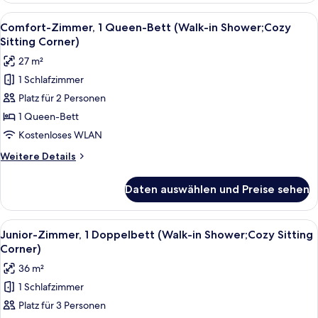
Shower)
1
Alle
Ein modernes Hotelzimmer mit einem g
anzeigen
5
Queen-
Comfort-Zimmer, 1 Queen-Bett (Walk-in Shower;Cozy
Fotos
Bett,
Sitting Corner)
Balkon
für
27 m²
(Walk-
Comfort-
in
1 Schlafzimmer
Zimmer,
Shower)
Platz für 2 Personen
1
Queen-
1 Queen-Bett
Bett
Kostenloses WLAN
(Walk-
Weitere
Weitere Details
in
Details
Shower;Cozy
für
Daten auswählen und Preise sehen
Comfort-
Sitting
Zimmer,
Corner)
1
Alle
Ein modernes Hotelzimmer mit Bett, ei
anzeigen
5
Queen-
Junior-Zimmer, 1 Doppelbett (Walk-in Shower;Cozy Sitting
Fotos
Bett
Corner)
(Walk-
für
36 m²
in
Junior-
Shower;Cozy
1 Schlafzimmer
Zimmer,
Sitting
Platz für 3 Personen
1
Corner)