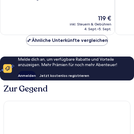
10,
10,
Sehr
Sehr
gut,
gut,
Der
119 €
1.006
1.004
Preis
inkl. Steuern & Gebühren
Bewertungen
Bewert
beträgt
4. Sept.–5. Sept.
119 €
Ähnliche Unterkünfte vergleichen
Melde dich an, um verfügbare Rabatte und Vorteile
anzuzeigen. Mehr Prämien für noch mehr Abenteuer!
Anmelden
Jetzt kostenlos registrieren
Zur Gegend