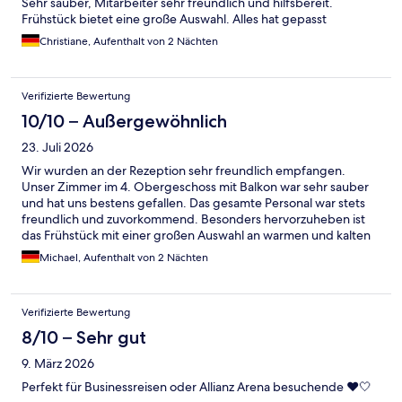
Sehr sauber, Mitarbeiter sehr freundlich und hilfsbereit.
Frühstück bietet eine große Auswahl. Alles hat gepasst
Christiane, Aufenthalt von 2 Nächten
Verifizierte Bewertung
10/10 – Außergewöhnlich
23. Juli 2026
Wir wurden an der Rezeption sehr freundlich empfangen.
Unser Zimmer im 4. Obergeschoss mit Balkon war sehr sauber
und hat uns bestens gefallen. Das gesamte Personal war stets
freundlich und zuvorkommend. Besonders hervorzuheben ist
das Frühstück mit einer großen Auswahl an warmen und kalten
Speisen – sehr lecker. Die Bar war vorhanden, wurde von uns
Michael, Aufenthalt von 2 Nächten
jedoch nicht genutzt. Insgesamt ein sehr angenehmer
Aufenthalt – gerne wieder.
Verifizierte Bewertung
8/10 – Sehr gut
9. März 2026
Perfekt für Businessreisen oder Allianz Arena besuchende ❤️🤍