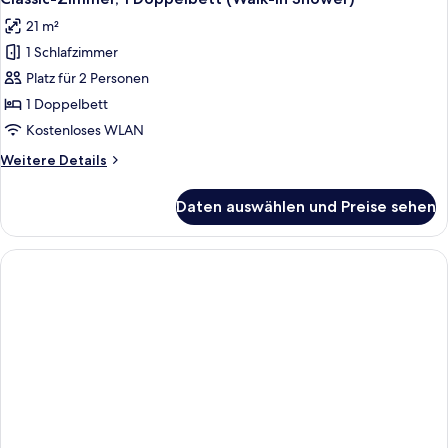
Fotos
Bett,
21 m²
Balkon
für
(Walk-
1 Schlafzimmer
Classic-
in
Zimmer,
Platz für 2 Personen
Shower)
1
1 Doppelbett
Doppelbett
Kostenloses WLAN
(Walk-
Weitere
Weitere Details
in
Details
Shower)
für
Daten auswählen und Preise sehen
Classic-
anzeigen
Zimmer,
1
Doppelbett
(Walk-
in
Shower)