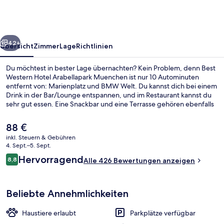
Arabellapark
Muenchen
rück
Weiter
42+
Übersicht
Zimmer
Lage
Richtlinien
Du möchtest in bester Lage übernachten? Kein Problem, denn Best
Western Hotel Arabellapark Muenchen ist nur 10 Autominuten
entfernt von: Marienplatz und BMW Welt. Du kannst dich bei einem
Drink in der Bar/Lounge entspannen, und im Restaurant kannst du
sehr gut essen. Eine Snackbar und eine Terrasse gehören ebenfalls
zum Angebot. Andere Reisende lieben das hilfsbereite Personal.
Die öffentlichen Verkehrsmittel sind nur einen kurzen Fußmarsch
Der
88 €
entfernt: Zur U-Bahnhof Arabellapark sind es 5 Minuten und zur U-
aktuelle
inkl. Steuern & Gebühren
Bahnhof Richard-Strauss-Straße 6 Minuten.
Preis
4. Sept.–5. Sept.
Essen und Trinken
beträgt
Bewertungen
Hervorragend
8,8
Alle 426 Bewertungen anzeigen
88 €.
8,8 von 10.
Beliebte Annehmlichkeiten
Haustiere erlaubt
Parkplätze verfügbar