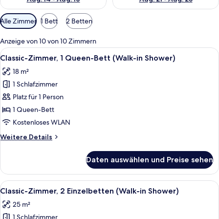
Verfügbare
Alle Zimmer
1 Bett
2 Betten
Filter
für
Anzeige von 10 von 10 Zimmern
Zimmer
Alle
Ein modernes Hotelzimmer mit Bett, F
5
Classic-Zimmer, 1 Queen-Bett (Walk-in Shower)
Fotos
18 m²
für
1 Schlafzimmer
Classic-
Zimmer,
Platz für 1 Person
1
1 Queen-Bett
Queen-
Kostenloses WLAN
Bett
Weitere
Weitere Details
(Walk-
Details
in
für
Daten auswählen und Preise sehen
Classic-
Shower)
Zimmer,
anzeigen
1
Alle
Ein Hotelzimmer mit zwei Betten, ein
6
Queen-
Classic-Zimmer, 2 Einzelbetten (Walk-in Shower)
Fotos
Bett
25 m²
(Walk-
für
in
1 Schlafzimmer