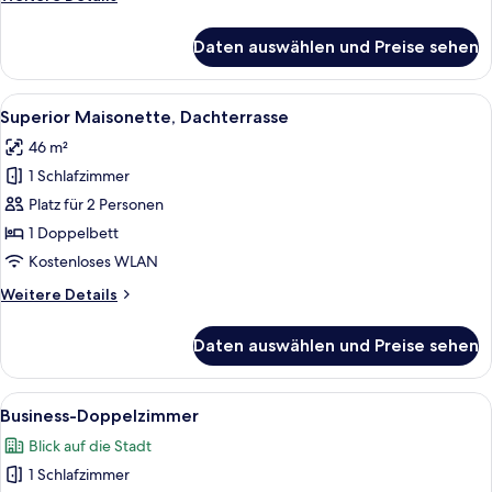
Details
für
Daten auswählen und Preise sehen
Deluxe
Doppel
Apartment
Alle
Ein Hotelzimmer mit Bett, Vorhängen 
9
(Long
Superior Maisonette, Dachterrasse
Fotos
Stay)
46 m²
für
1 Schlafzimmer
Superior
Maisonette,
Platz für 2 Personen
Dachterrasse
1 Doppelbett
anzeigen
Kostenloses WLAN
Weitere
Weitere Details
Details
für
Daten auswählen und Preise sehen
Superior
Maisonette,
Dachterrasse
Alle
Ein ordentlich bezogenes Bett mit gel
7
Business-Doppelzimmer
Fotos
Blick auf die Stadt
für
1 Schlafzimmer
Business-