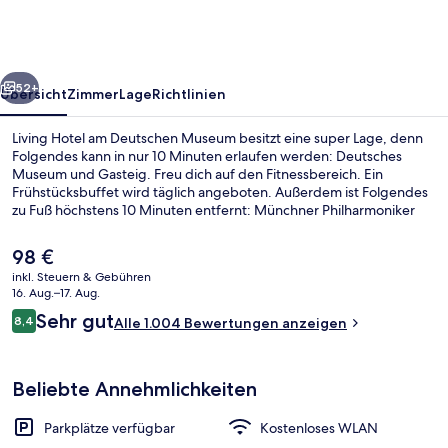
Deutschen
Museum
rück
Weiter
52+
Übersicht
Zimmer
Lage
Richtlinien
Living Hotel am Deutschen Museum besitzt eine super Lage, denn
Folgendes kann in nur 10 Minuten erlaufen werden: Deutsches
Museum und Gasteig. Freu dich auf den Fitnessbereich. Ein
Frühstücksbuffet wird täglich angeboten. Außerdem ist Folgendes
zu Fuß höchstens 10 Minuten entfernt: Münchner Philharmoniker
und Mariahilfplatz. Andere Reisende lieben das hilfsbereite
Personal. Die Unterkunft ist nur einen kurzen Fußmarsch von den
Der
98 €
öffentlichen Verkehrsmitteln entfernt: Zur U-Bahn läuft man 5
aktuelle
inkl. Steuern & Gebühren
Minuten (Bahnhof Rosenheimer Platz) bzw. 8 Minuten
Preis
16. Aug.–17. Aug.
(Straßenbahnhaltestelle Regerplatz).
Deluxe-Zweibettzimmer | Ausblick v
beträgt
Bewertungen
Sehr gut
8,4
Alle 1.004 Bewertungen anzeigen
98 €.
8,4 von 10.
Beliebte Annehmlichkeiten
Parkplätze verfügbar
Kostenloses WLAN