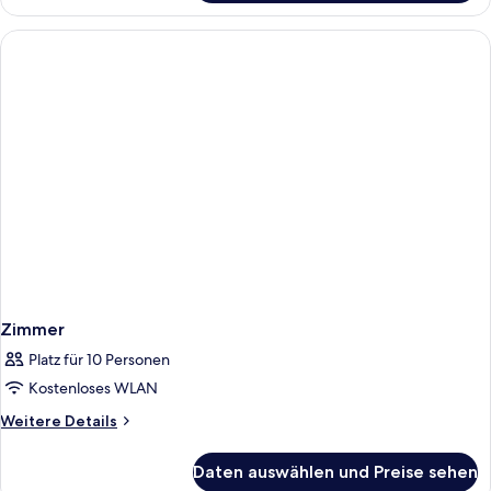
Zimmer
Platz für 10 Personen
Kostenloses WLAN
Weitere
Weitere Details
Details
für
Daten auswählen und Preise sehen
Zimmer