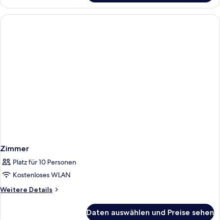
Zimmer
Platz für 10 Personen
Kostenloses WLAN
Weitere
Weitere Details
Details
für
Daten auswählen und Preise sehen
Zimmer