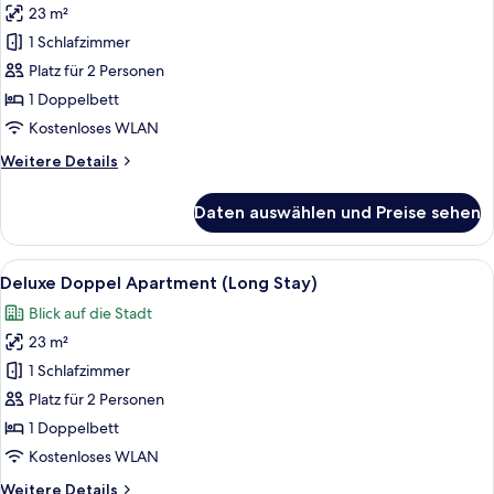
Stay)
23 m²
Business
Doppel
1 Schlafzimmer
Apartment
Platz für 2 Personen
(Long
1 Doppelbett
Stay)
Kostenloses WLAN
anzeigen
Weitere
Weitere Details
Details
für
Daten auswählen und Preise sehen
Business
Doppel
Apartment
Alle
Ein Hotelzimmer mit einem Bett, einem
11
(Long
Deluxe Doppel Apartment (Long Stay)
Fotos
Stay)
Blick auf die Stadt
für
23 m²
Deluxe
Doppel
1 Schlafzimmer
Apartment
Platz für 2 Personen
(Long
1 Doppelbett
Stay)
Kostenloses WLAN
anzeigen
Weitere
Weitere Details