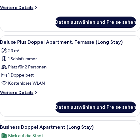
(Long
Weitere
Weitere Details
Stay)
Details
anzeigen
für
Daten auswählen und Preise sehen
Business
Plus
Doppel
Alle
Deluxe Plus Doppel Apartment, Terras
11
Apartment,
Deluxe Plus Doppel Apartment, Terrasse (Long Stay)
Fotos
Balkon
23 m²
(Long
für
Stay)
1 Schlafzimmer
Deluxe
Plus
Platz für 2 Personen
Doppel
1 Doppelbett
Apartment,
Kostenloses WLAN
Terrasse
Weitere
Weitere Details
(Long
Details
Stay)
für
Daten auswählen und Preise sehen
Deluxe
anzeigen
Plus
Doppel
Alle
Ein ordentlich bezogenes Bett mit gel
8
Apartment,
Business Doppel Apartment (Long Stay)
Fotos
Terrasse
Blick auf die Stadt
(Long
für