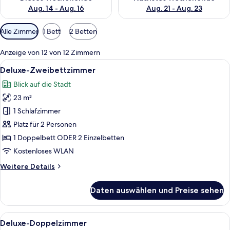
Aug. 14 - Aug. 16
Aug. 21 - Aug. 23
Verfügbare
Alle Zimmer
1 Bett
2 Betten
Filter
für
Anzeige von 12 von 12 Zimmern
Zimmer
Alle
Ein Hotelzimmer mit zwei Betten, einem
9
Deluxe-Zweibettzimmer
Fotos
Blick auf die Stadt
für
23 m²
Deluxe-
Zweibettzimmer
1 Schlafzimmer
anzeigen
Platz für 2 Personen
1 Doppelbett ODER 2 Einzelbetten
Kostenloses WLAN
Weitere
Weitere Details
Details
für
Daten auswählen und Preise sehen
Deluxe-
Zweibettzimmer
Alle
Ein modernes Hotelzimmer mit Küchenze
11
Deluxe-Doppelzimmer
Fotos