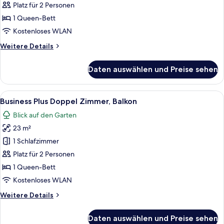
Doppelzimmer
Platz für 2 Personen
anzeigen
1 Queen-Bett
Kostenloses WLAN
Weitere
Weitere Details
Details
für
Daten auswählen und Preise sehen
Business-
Doppelzimmer
Alle
Ein ordentlich bezogenes Bett mit gel
7
Business Plus Doppel Zimmer, Balkon
Fotos
Blick auf den Garten
für
23 m²
Business
Plus
1 Schlafzimmer
Doppel
Platz für 2 Personen
Zimmer,
1 Queen-Bett
Balkon
Kostenloses WLAN
anzeigen
Weitere
Weitere Details
Details
für
Daten auswählen und Preise sehen
Business