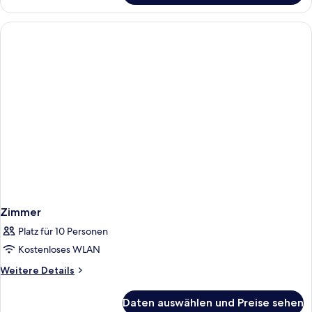
Plus
Doppel
Zimmer,
Balkon
Zimmer
Platz für 10 Personen
Kostenloses WLAN
Weitere
Weitere Details
Details
für
Daten auswählen und Preise sehen
Zimmer