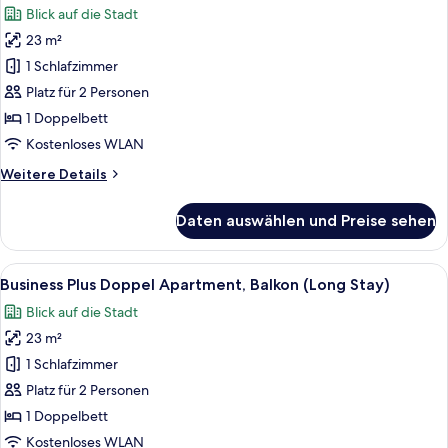
Blick auf die Stadt
für
23 m²
Deluxe-
Doppelzimmer
1 Schlafzimmer
anzeigen
Platz für 2 Personen
1 Doppelbett
Kostenloses WLAN
Weitere
Weitere Details
Details
für
Daten auswählen und Preise sehen
Deluxe-
Doppelzimmer
Alle
Ein ordentlich bezogenes Bett mit gel
8
Business Plus Doppel Apartment, Balkon (Long Stay)
Fotos
Blick auf die Stadt
für
23 m²
Business
Plus
1 Schlafzimmer
Doppel
Platz für 2 Personen
Apartment,
1 Doppelbett
Balkon
Kostenloses WLAN