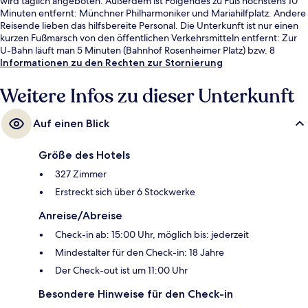
wird täglich angeboten. Außerdem ist Folgendes zu Fuß höchstens 10
Minuten entfernt: Münchner Philharmoniker und Mariahilfplatz. Andere
Reisende lieben das hilfsbereite Personal. Die Unterkunft ist nur einen
kurzen Fußmarsch von den öffentlichen Verkehrsmitteln entfernt: Zur
U-Bahn läuft man 5 Minuten (Bahnhof Rosenheimer Platz) bzw. 8
Minuten (Straßenbahnhaltestelle Regerplatz).
Informationen zu den Rechten zur Stornierung
Weitere Infos zu dieser Unterkunft
Auf einen Blick
Größe des Hotels
327 Zimmer
Erstreckt sich über 6 Stockwerke
Anreise/Abreise
Check-in ab: 15:00 Uhr, möglich bis: jederzeit
Mindestalter für den Check-in: 18 Jahre
Der Check-out ist um 11:00 Uhr
Besondere Hinweise für den Check-in