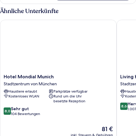
Ähnliche Unterkünfte
Hotel Mondial Munich
Living Ho
Hotel
Living
Hotel Mondial Munich
Living 
Mondial
Hotel
Stadtzentrum von München
Stadtze
Munich
Prinzess
Haustiere erlaubt
Parkplätze verfügbar
Hausti
Stadtzentrum
Elisabet
Kostenloses WLAN
Rund um die Uhr
Koste
von
Stadtze
besetzte Rezeption
München
von
8.6
Her
8,6
8.0
Sehr gut
Münche
von
1.00
8,0
von
104 Bewertungen
10,
10,
Hervorr
Sehr
1.007
Der
81 €
gut,
Bewert
Preis
inkl. Steuern & Gebühren
104