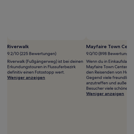
gefunden
wurde.
Preise
und
Verfügbarkeiten
können
sich
ändern.
Es
Riverwalk
Mayfaire Town Cent
können
9.2/10 (225 Bewertungen)
9.0/10 (898 Bewertungen
zusätzliche
Bedingungen
Riverwalk (Fußgängerweg) ist bei deinen
Wenn du in Einkaufslaune
gelten.
Erkundungstouren in Flussuferbezirk
Mayfaire Town Center in M
definitiv einen Fotostopp wert.
den Reisenden von Hotels
Weniger anzeigen
Gegend viele freundlich
anzutreffen und außerde
Besucher viele schöne St
Weniger anzeigen