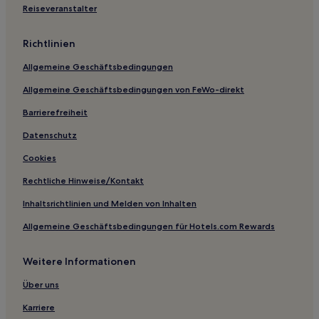
Havelock Hotels
Reiseveranstalter
Duke Hotels
Richtlinien
Wilmington Hotels
Allgemeine Geschäftsbedingungen
Hotels nahe Onslow Memorial Hospital
Allgemeine Geschäftsbedingungen von FeWo-direkt
Hotels nahe Duplin Winery
Barrierefreiheit
Goldsboro Hotels
Kelly Hotels
Datenschutz
Morehead City Hotels
Cookies
Hotels nahe Vidant Duplin Hospital
Rechtliche Hinweise/Kontakt
Hotels nahe Greenfield Lake Park and Gardens
Inhaltsrichtlinien und Melden von Inhalten
Onslow County: Hotels
Allgemeine Geschäftsbedingungen für Hotels.com Rewards
Hotels nahe First Baptist Church of Wallace
Weitere Informationen
La Grange Hotels
Clear Brook Estates: Hotels
Über uns
Rose Hill Hotels
Karriere