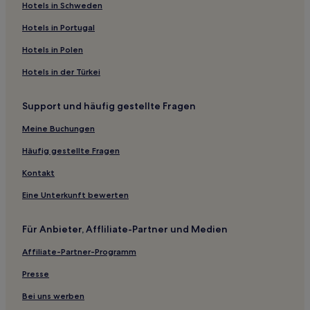
Hotels nahe River Landing Golf Club
Hotels in Schweden
Hotels nahe J C Holliday Library
Hotels in Portugal
Hotels nahe Bellamy Mansion Museum
Hotels in Polen
Dublin Hotels
Hotels in der Türkei
Downtown Wilmington: Hotels
Support und häufig gestellte Fragen
Hotels nahe Cape Fear Community College
Meine Buchungen
Cerro Gordo Hotels
New Hanover County: Hotels
Häufig gestellte Fragen
Calypso Hotels
Kontakt
Pink Hill Hotels
Eine Unterkunft bewerten
Hotels nahe Wilmington Convention Center
Für Anbieter, Affliliate-Partner und Medien
Clinton Hotels
Affiliate-Partner-Programm
Hotels nahe Fayetteville State University
Presse
Trenton Hotels
Lumberton Hotels
Bei uns werben