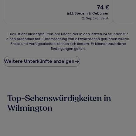
10,
10,
Wunderbar,
Der
Außergewö
74 €
(231
Preis
(1.012
inkl. Steuern & Gebühren
Bewertungen)
beträgt
Bewertun
2. Sept.–3. Sept.
74 €
Dies
Dies ist der niedrigste Preis pro Nacht, der in den letzten 24 Stunden für
einen Aufenthalt mit 1 Übernachtung von 2 Erwachsenen gefunden wurde.
ist
Preise und Verfügbarkeiten können sich ändern. Es können zusätzliche
der
Bedingungen gelten.
niedrigste
Preis
Weitere Unterkünfte anzeigen
pro
Nacht,
der
in
den
letzten
24 Stunden
Top-Sehenswürdigkeiten in
für
einen
Wilmington
Aufenthalt
mit
1 Übernachtung
von
2 Erwachsenen