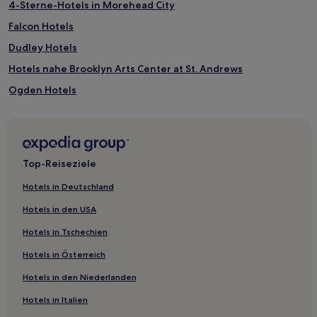
4-Sterne-Hotels in Morehead City
Falcon Hotels
Dudley Hotels
Hotels nahe Brooklyn Arts Center at St. Andrews
Ogden Hotels
Eagles Nest: Hotels
Hotels nahe Thalian Hall Center for the Performing Arts
Hotels nahe Cameron Art Museum
Top-Reiseziele
Walnut Creek Hotels
Hotels in Deutschland
Hotels nahe Greenfield Lake Amphitheater
Hotels in den USA
Flussuferbezirk: Hotels
Hotels in Tschechien
Hotels nahe Airlie Gardens
Hotels in Österreich
Foxfire Hotels
Hotels in den Niederlanden
Warschau Hotels
Hotels in Italien
Sunset Park: Hotels