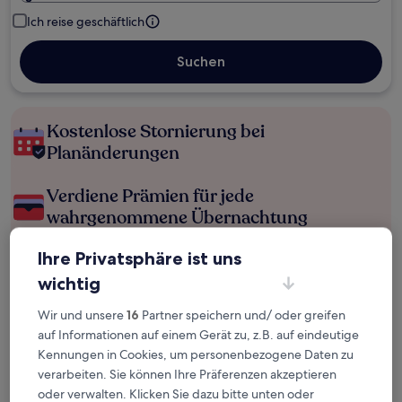
Ich reise geschäftlich
Suchen
Kostenlose Stornierung bei
Planänderungen
Verdiene Prämien für jede
wahrgenommene Übernachtung
Ihre Privatsphäre ist uns
Mehr sparen mit Preisen für Mitglieder
wichtig
Wir und unsere
16
Partner speichern und/ oder greifen
auf Informationen auf einem Gerät zu, z.B. auf eindeutige
Überprüfe die Preise für diese Daten
Kennungen in Cookies, um personenbezogene Daten zu
verarbeiten. Sie können Ihre Präferenzen akzeptieren
Heute
Morgen
oder verwalten. Klicken Sie dazu bitte unten oder
6. Aug. - 7. Aug.
7. Aug. - 8. Aug.