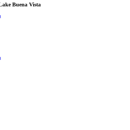
/Lake Buena Vista
a
a