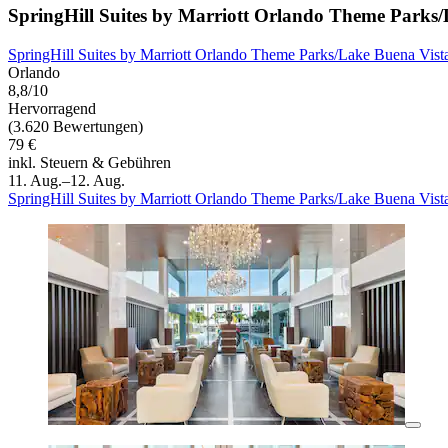
SpringHill Suites by Marriott Orlando Theme Parks
SpringHill Suites by Marriott Orlando Theme Parks/Lake Buena Vist
Orlando
8,8/10
Hervorragend
(3.620 Bewertungen)
79 €
inkl. Steuern & Gebühren
11. Aug.–12. Aug.
SpringHill Suites by Marriott Orlando Theme Parks/Lake Buena Vist