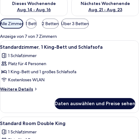
Dieses Wochenende
Nächstes Wochenende
Aug. 14 - Aug. 16
Aug. 21 - Aug. 23
Verfügbare
Alle Zimmer
1 Bett
2 Betten
Über 3 Betten
Filter
für
Anzeige von 7 von 7 Zimmern
Zimmer
Alle
Ein modernes Schlafzimmer mit grauem
6
Standardzimmer, 1 King-Bett und Schlafsofa
Fotos
1 Schlafzimmer
für
Platz für 4 Personen
Standardzimmer,
1 King-
1 King-Bett und 1 großes Schlafsofa
Bett
Kostenloses WLAN
und
Weitere
Weitere Details
Schlafsofa
Details
anzeigen
für
Daten auswählen und Preise sehen
Standardzimmer,
1 King-
Bett
Alle
Ein Hotelzimmer mit zwei Betten, ein
7
und
Standard Room Double King
Fotos
Schlafsofa
1 Schlafzimmer
für