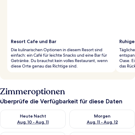
Resort Cafe und Bar
Ruhige
Die kulinarischen Optionen in diesem Resort sind
Täglich
einfach: ein Café für leichte Snacks und eine Bar für
entspan
Getränke. Du brauchst kein volles Restaurant, wenn
Oase. Ei
diese Orte genau das Richtige sind.
das Rüc
Zimmeroptionen
Überprüfe die Verfügbarkeit für diese Daten
Überprüfe die Verfügbarkeit für heute Nacht, Aug. 10 - Aug. 11
Überprüfe die Verfügbarkeit fü
Heute Nacht
Morgen
Aug. 10 - Aug. 11
Aug. 11 - Aug. 12
Überprüfe die Verfügbarkeit für dieses Wochenende, Aug. 14 -
Überprüfe die Verfügbarkeit f