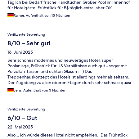
Täglich bei Bedarf frische Handtücher. Großer Pool im Innenhof
für Hotelgäste. Frühstück für 5$ täglich extra, aber OK.
Rainer, Aufenthalt von 15 Nächten
Verifizierte Bewertung
8/10 – Sehr gut
16. Juni 2025
Sehr schönes modernes und neuwertiges Hotel, super
Poolanlage, Frühstück für US Verhältnisse auch gut - sogar mit
Porzellan-Tassen und echten Gläsern :-) Das
Treppenhauskonzept des Hotels ist allerdings mehr als seltsam.
Der Zugabäng zu allen oberen Etagen durch sehr schmale quasi
Notausgangtüren fühlt sich sehr seltsam und unkomfortabel an.
Jens, Aufenthalt von 3 Nächten
Auch muss jedes Mal die Zimmerkarte verwendet werden. Des
Weiteren befinden sich die Treppenhäuser nur in jeder Ecke -
bei uns war aufgrund von Baustellen das nächste Treppenhaus
Verifizierte Bewertung
gesperrt, was jedes Mal sehr lange unnötige Wege erforderlich
machte. Das hätte man deutlich besser lösen können.
6/10 – Gut
22. Mai 2025
Also... ich würde dieses Hotel nicht empfehlen.. Das Frühstück