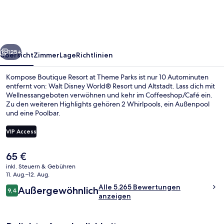
at
Theme
Parks
rück
Weiter
125+
Übersicht
Zimmer
Lage
Richtlinien
Kompose Boutique Resort at Theme Parks ist nur 10 Autominuten
entfernt von: Walt Disney World® Resort und Altstadt. Lass dich mit
Wellnessangeboten verwöhnen und kehr im Coffeeshop/Café ein.
Zu den weiteren Highlights gehören 2 Whirlpools, ein Außenpool
und eine Poolbar.
VIP Access
Der
65 €
Rezeption
aktuelle
inkl. Steuern & Gebühren
Preis
11. Aug.–12. Aug.
beträgt
Bewertungen
Alle 5.265 Bewertungen
Außergewöhnlich
65 €.
9,4
9,4 von 10.
anzeigen