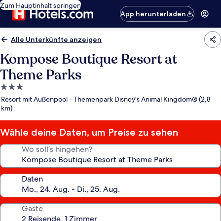
Zum Hauptinhalt springen
App herunterladen
Alle Unterkünfte anzeigen
Kompose Boutique Resort at
Theme Parks
3.0-
Sterne-
Resort mit Außenpool - Themenpark Disney's Animal Kingdom® (2,8
Unterkunft
km)
Wähle deine Daten, um Preise zu sehen
Wo soll’s hingehen?
Daten
Gäste