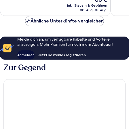
Preis
Bewertungen
Bewert
inkl. Steuern & Gebühren
beträgt
30. Aug.–31. Aug.
88 €
Ähnliche Unterkünfte vergleichen
Melde dich an, um verfügbare Rabatte und Vorteile
anzuzeigen. Mehr Prämien für noch mehr Abenteuer!
Anmelden
Jetzt kostenlos registrieren
Zur Gegend