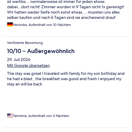
ist wertlos....normalerweise ist immer für jeden etwas
dabei...dort nicht! Zimmer wurden in 9 Tagen nicht 1x gereinigt!
Wir hatten weder Seife noch sonst etwas.... mussten uns alles
selber kaufen und nach 6 Tagen sind sie anscheinend drauf
gekommen, dass sie uns vergessen haben oder sonst etwas....
Veronika, Aufenthalt von 10 Nächten
man kann die Dusche und das WC selber nicht reinigen somit
mussten wir uns auch um das kümmern! Einmal haben wir aus
versehen den Kühlschrank nach hinten geschoben und
Verifizierte Bewertung
darunter war etwas ekelahftes, dass wahrscheinlich schon seit
Tagen/ wochen dort klebt. Leider finde ich sogar 3 Sterne fast
10/10 – Außergewöhnlich
zu viel! Ich habe Fotos von Dreckansammlungen im Zimmer die
29. Juli 2026
ich dem.Hotel lieber persönlich sende!
Mit Google übersetzen
The stay was great I traveled with family for my son birthday and
he had a blast , the breakfast was good and fresh I enjoyed my
stay an will be back
Tametria, Aufenthalt von 3 Nächten