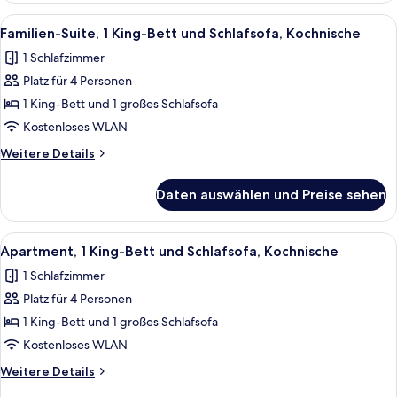
anzeigen
1 King-
Alle
Ein modernes Wohnzimmer mit einem bl
11
Bett
Familien-Suite, 1 King-Bett und Schlafsofa, Kochnische
Fotos
und
1 Schlafzimmer
Schlafsofa,
für
Balkon
Platz für 4 Personen
Familien-
Suite,
1 King-Bett und 1 großes Schlafsofa
1 King-
Kostenloses WLAN
Bett
Weitere
Weitere Details
und
Details
Schlafsofa,
für
Daten auswählen und Preise sehen
Familien-
Kochnische
Suite,
anzeigen
1 King-
Alle
Ein modernes Schlafzimmer mit einem 
11
Bett
Apartment, 1 King-Bett und Schlafsofa, Kochnische
Fotos
und
1 Schlafzimmer
Schlafsofa,
für
Kochnische
Platz für 4 Personen
Apartment,
1 King-
1 King-Bett und 1 großes Schlafsofa
Bett
Kostenloses WLAN
und
Weitere
Weitere Details
Schlafsofa,
Details