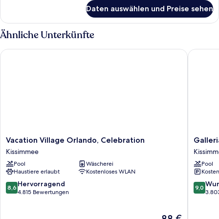
Kochnische
für
Daten auswählen und Preise sehen
Apartment,
anzeigen
1 King-
Bett
Ähnliche Unterkünfte
und
Schlafsofa,
Vacation Village Orlando, Celebration
Galleria
Kochnische
Vacation
Galleria
Vacation Village Orlando, Celebration
Galler
Village
Palms
Kissimmee
Kissim
Orlando,
Hotel
Pool
Wäscherei
Pool
Celebration
Kissimm
Haustiere erlaubt
Kostenloses WLAN
Kosten
Kissimmee
8.6
9.0
Hervorragend
Wun
8,6
9,0
von
von
4.815 Bewertungen
3.80
10,
10,
Hervorragend,
Wunder
Der
88 €
4.815
3.803