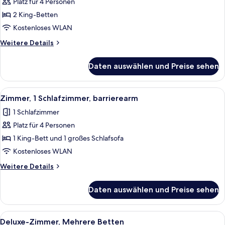
Platz für 4 Personen
Standard
Room
2 King-Betten
Double
Kostenloses WLAN
King
Weitere
Weitere Details
anzeigen
Details
für
Daten auswählen und Preise sehen
Standard
Room
Double
Alle
Ein modernes Schlafzimmer mit Bett, 
8
King
Zimmer, 1 Schlafzimmer, barrierearm
Fotos
1 Schlafzimmer
für
Platz für 4 Personen
Zimmer,
1
1 King-Bett und 1 großes Schlafsofa
Schlafzimmer,
Kostenloses WLAN
barrierearm
Weitere
Weitere Details
anzeigen
Details
für
Daten auswählen und Preise sehen
Zimmer,
1
Schlafzimmer,
Alle
Ein Hotelzimmer mit zwei Betten, ein
6
barrierearm
Deluxe-Zimmer, Mehrere Betten