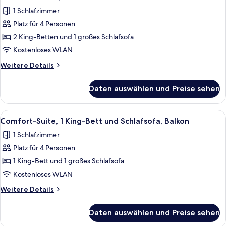
Fotos
1 Schlafzimmer
für
Platz für 4 Personen
Deluxe-
Zimmer,
2 King-Betten und 1 großes Schlafsofa
Mehrere
Kostenloses WLAN
Betten
Weitere
Weitere Details
anzeigen
Details
für
Daten auswählen und Preise sehen
Deluxe-
Zimmer,
Mehrere
Alle
Ein modernes Hotelzimmer mit einem g
17
Betten
Comfort-Suite, 1 King-Bett und Schlafsofa, Balkon
Fotos
1 Schlafzimmer
für
Platz für 4 Personen
Comfort-
Suite,
1 King-Bett und 1 großes Schlafsofa
1 King-
Kostenloses WLAN
Bett
Weitere
Weitere Details
und
Details
Schlafsofa,
für
Daten auswählen und Preise sehen
Comfort-
Balkon
Suite,