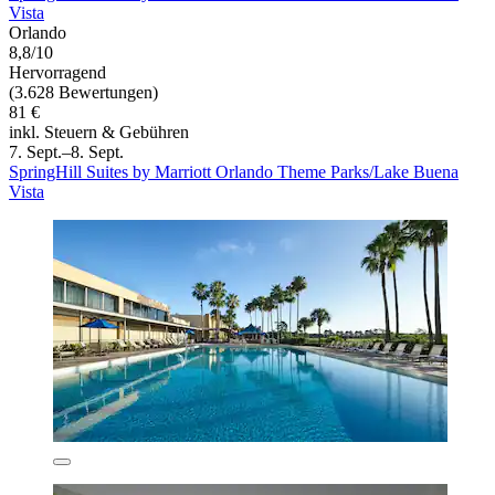
Vista
Orlando
8,8/10
Hervorragend
(3.628 Bewertungen)
81 €
inkl. Steuern & Gebühren
7. Sept.–8. Sept.
SpringHill Suites by Marriott Orlando Theme Parks/Lake Buena
Vista