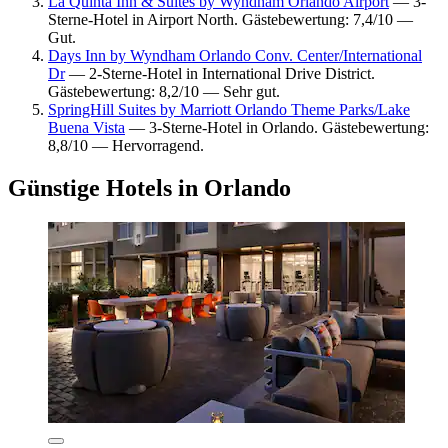
La Quinta Inn & Suites by Wyndham Orlando Airport
— 3-
Sterne-Hotel in Airport North. Gästebewertung: 7,4/10 —
Gut.
Days Inn by Wyndham Orlando Conv. Center/International
Dr
— 2-Sterne-Hotel in International Drive District.
Gästebewertung: 8,2/10 — Sehr gut.
SpringHill Suites by Marriott Orlando Theme Parks/Lake
Buena Vista
— 3-Sterne-Hotel in Orlando. Gästebewertung:
8,8/10 — Hervorragend.
Günstige Hotels in Orlando