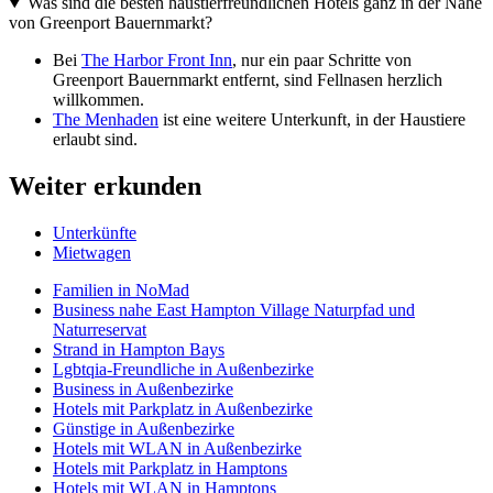
Was sind die besten haustierfreundlichen Hotels ganz in der Nähe
von Greenport Bauernmarkt?
Bei
The Harbor Front Inn
, nur ein paar Schritte von
Greenport Bauernmarkt entfernt, sind Fellnasen herzlich
willkommen.
The Menhaden
ist eine weitere Unterkunft, in der Haustiere
erlaubt sind.
Weiter erkunden
Unterkünfte
Mietwagen
Familien in NoMad
Business nahe East Hampton Village Naturpfad und
Naturreservat
Strand in Hampton Bays
Lgbtqia-Freundliche in Außenbezirke
Business in Außenbezirke
Hotels mit Parkplatz in Außenbezirke
Günstige in Außenbezirke
Hotels mit WLAN in Außenbezirke
Hotels mit Parkplatz in Hamptons
Hotels mit WLAN in Hamptons