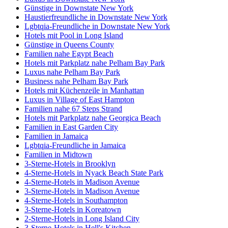
Günstige in Downstate New York
Haustierfreundliche in Downstate New York
Lgbtqia-Freundliche in Downstate New York
Hotels mit Pool in Long Island
Günstige in Queens County
Familien nahe Egypt Beach
Hotels mit Parkplatz nahe Pelham Bay Park
Luxus nahe Pelham Bay Park
Business nahe Pelham Bay Park
Hotels mit Küchenzeile in Manhattan
Luxus in Village of East Hampton
Familien nahe 67 Steps Strand
Hotels mit Parkplatz nahe Georgica Beach
Familien in East Garden City
Familien in Jamaica
Lgbtqia-Freundliche in Jamaica
Familien in Midtown
3-Sterne-Hotels in Brooklyn
4-Sterne-Hotels in Nyack Beach State Park
4-Sterne-Hotels in Madison Avenue
3-Sterne-Hotels in Madison Avenue
4-Sterne-Hotels in Southampton
3-Sterne-Hotels in Koreatown
2-Sterne-Hotels in Long Island City
3-Sterne-Hotels in Hell's Kitchen