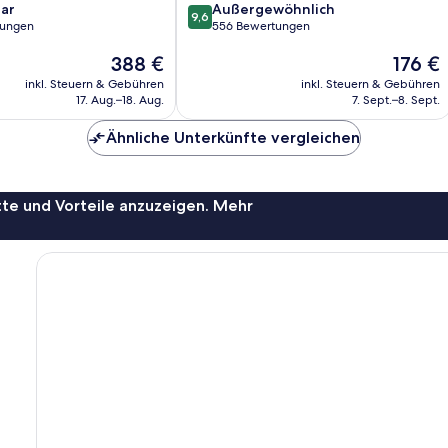
9.6
ar
Außergewöhnlich
9,6
von
tungen
556 Bewertungen
10,
Der
Der
388 €
176 €
Außergewöhnlich,
Preis
Preis
556
inkl. Steuern & Gebühren
inkl. Steuern & Gebühren
beträgt
beträgt
Bewertungen
17. Aug.–18. Aug.
7. Sept.–8. Sept.
388 €
176 €
Ähnliche Unterkünfte vergleichen
te und Vorteile anzuzeigen. Mehr