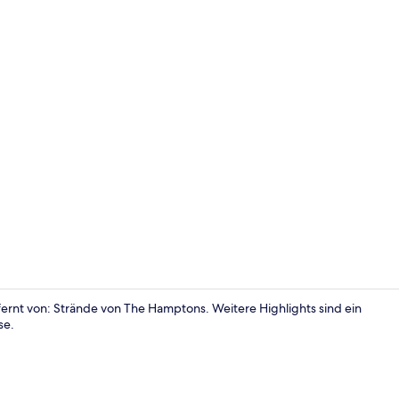
In Strandnä
ernt von: Strände von The Hamptons. Weitere Highlights sind ein
se.
Suite | Bade