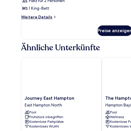
Platz für 2 Personen
anzeigen
1 King-Bett
Weitere
Weitere Details
Details
für
Preise anzeige
Zimmer
Ähnliche Unterkünfte
Journey East Hampton
The Hampton
Journey
The
Journey East Hampton
The Hampt
East
Hampton
East Hampton North
Hampton Bay
Hampton
Maid
Pool
Pool
East
Hampton
Frühstück inbegriffen
Wellness
Hampton
Bays
Kostenlose Parkplätze
Kostenlose P
North
Kostenloses WLAN
Kostenloses