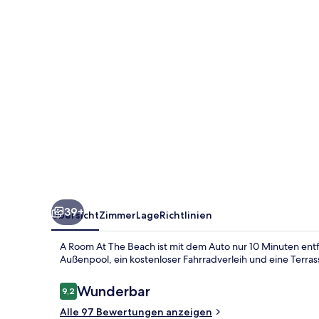
Beach
39+
Übersicht
Zimmer
Lage
Richtlinien
A Room At The Beach ist mit dem Auto nur 10 Minuten entf
Außenpool, ein kostenloser Fahrradverleih und eine Terras
Bewertungen
Wunderbar
9,2
9,2 von 10.
Alle 97 Bewertungen anzeigen