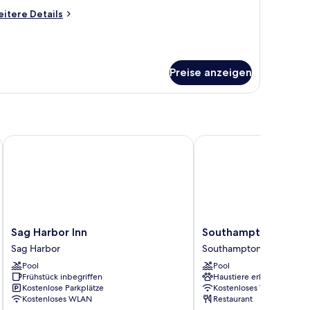
nzeigen
itere
itere Details
tails
r
immer
Preise anzeigen
Sag Harbor Inn
Southampton Inn
Sag
Southampton
Sag Harbor Inn
Southampton Inn
Harbor
Inn
Sag Harbor
Southampton
Inn
Southampton
Pool
Pool
Sag
Frühstück inbegriffen
Haustiere erlaubt
Harbor
Kostenlose Parkplätze
Kostenloses WLAN
Kostenloses WLAN
Restaurant