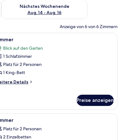
es Wochenende, Aug. 7 - Aug. 9.
Überprüfe die Verfügbarkeit für nächstes Wochenende, Aug. 1
Nächstes Wochenende
Aug. 14 - Aug. 16
Anzeige von 6 von 6 Zimmern
inem Fenster mit Vorhängen.
t, einem Deckenventilator, Blick ins Freie und einem kleinen runden Tisch mi
le
Ein Schlafzimmer mit einem großen Bett, eine
2
immer
otos
Blick auf den Garten
ür
1 Schlafzimmer
immer
nzeigen
Platz für 2 Personen
1 King-Bett
itere
itere Details
tails
r
immer
Preise anzeigen
Holztrennwand.
t, einem runden Spiegel, einem Fenster mit Blick auf Grünflächen und einem
le
Ein Schlafzimmer mit zwei Betten, einem Deck
1
immer
otos
Platz für 2 Personen
ür
2 Einzelbetten
immer