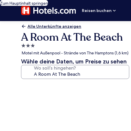
Zum Hauptinhalt springen
Reisen buchen
Alle Unterkünfte anzeigen
A Room At The Beach
3.0-
Sterne-
Motel mit Außenpool - Strände von The Hamptons (1,6 km)
Unterkunft
Wähle deine Daten, um Preise zu sehen
Wo soll’s hingehen?
Fotogalerie
von
A
Room
At
The