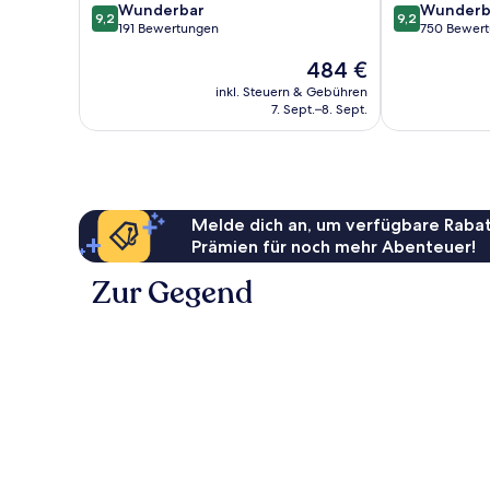
9.2
9.2
Wunderbar
Wunderb
9,2
9,2
von
von
191 Bewertungen
750 Bewer
10,
10,
Der
484 €
Wunderbar,
Wunderbar,
Preis
191
750
inkl. Steuern & Gebühren
beträgt
Bewertungen
Bewertungen
7. Sept.–8. Sept.
484 €
Melde dich an, um verfügbare Rabat
Prämien für noch mehr Abenteuer!
Zur Gegend