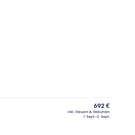
he
Außenpool
Der
692 €
aktuelle
inkl. Steuern & Gebühren
Preis
1. Sept.–2. Sept.
zimmer | Dusche, Regendusche, kostenlose Toilettenartikel, Haartrockner
Zimmer | Minibar, Zimmersafe, individu
beträgt
692 €.