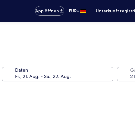
•
App öffnen
EUR
Unterkunft registr
Daten
G