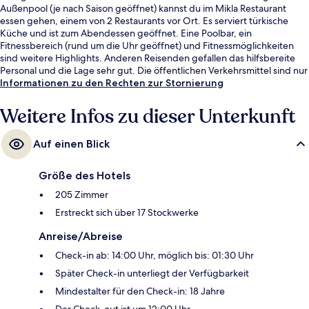
Außenpool (je nach Saison geöffnet) kannst du im Mikla Restaurant
essen gehen, einem von 2 Restaurants vor Ort. Es serviert türkische
Küche und ist zum Abendessen geöffnet. Eine Poolbar, ein
Fitnessbereich (rund um die Uhr geöffnet) und Fitnessmöglichkeiten
sind weitere Highlights. Anderen Reisenden gefallen das hilfsbereite
Personal und die Lage sehr gut. Die öffentlichen Verkehrsmittel sind nur
einen kurzen Fußmarsch entfernt: Zur Metrostation Şişhane-Zemin sind
Informationen zu den Rechten zur Stornierung
es 4 Minuten und zur U-Bahn-Station Tophane 10 Minuten.
Weitere Infos zu dieser Unterkunft
Auf einen Blick
Größe des Hotels
205 Zimmer
Erstreckt sich über 17 Stockwerke
Anreise/Abreise
Check-in ab: 14:00 Uhr, möglich bis: 01:30 Uhr
Später Check-in unterliegt der Verfügbarkeit
Mindestalter für den Check-in: 18 Jahre
Der Check-out ist um 12:00 Uhr