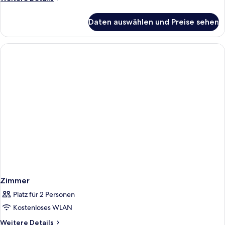
Details
für
Daten auswählen und Preise sehen
Zimmer
Zimmer
Platz für 2 Personen
Kostenloses WLAN
Weitere
Weitere Details