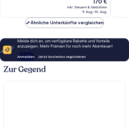
Der
170 €
Hervorr
Bewertungen
Preis
1.005
inkl. Steuern & Gebühren
beträgt
9. Aug.–10. Aug.
Bewert
170 €
Ähnliche Unterkünfte vergleichen
Melde dich an, um verfügbare Rabatte und Vorteile
anzuzeigen. Mehr Prämien für noch mehr Abenteuer!
Anmelden
Jetzt kostenlos registrieren
Zur Gegend