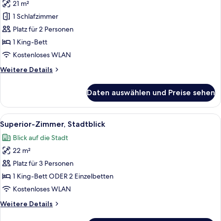
21 m²
Superior-
Zimmer,
1 Schlafzimmer
1 King-
Platz für 2 Personen
Bett,
1 King-Bett
Meerblick
Kostenloses WLAN
anzeigen
Weitere
Weitere Details
Details
für
Daten auswählen und Preise sehen
Superior-
Zimmer,
1 King-
Alle
Ein Hotelzimmer mit einem großen Bett
7
Bett,
Superior-Zimmer, Stadtblick
Fotos
Meerblick
Blick auf die Stadt
für
22 m²
Superior-
Zimmer,
Platz für 3 Personen
Stadtblick
1 King-Bett ODER 2 Einzelbetten
anzeigen
Kostenloses WLAN
Weitere
Weitere Details
Details
für