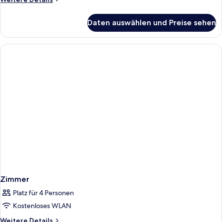
Details
für
Daten auswählen und Preise sehen
Zimmer
Zimmer
Platz für 4 Personen
Kostenloses WLAN
Weitere
Weitere Details