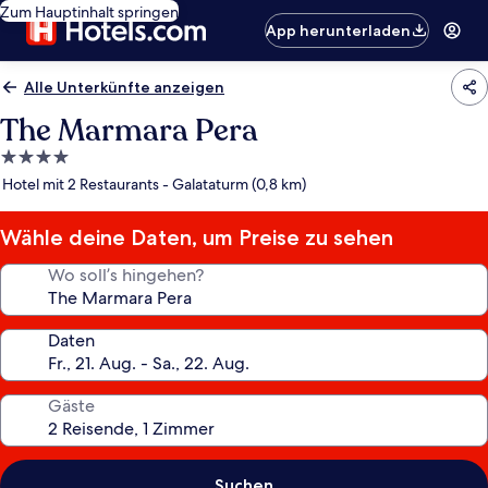
Zum Hauptinhalt springen
App herunterladen
Alle Unterkünfte anzeigen
The Marmara Pera
4.0-
Sterne-
Hotel mit 2 Restaurants - Galataturm (0,8 km)
Unterkunft
Wähle deine Daten, um Preise zu sehen
Wo soll’s hingehen?
Daten
Gäste
Suchen