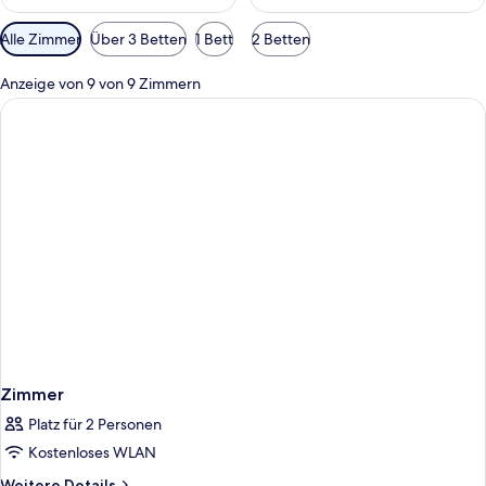
Verfügbare
Alle Zimmer
Über 3 Betten
1 Bett
2 Betten
Filter
für
Anzeige von 9 von 9 Zimmern
Zimmer
Zimmer
Platz für 2 Personen
Kostenloses WLAN
Weitere
Weitere Details