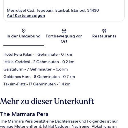
Mesrutiyet Cad. Tepebasi, Istanbul, Istanbul, 34430
Auf Karte anzeigen
Karte
In der Umgebung
Fortbewegung vor
Restaurants
Ort
Hotel Pera Palas
- 1 Gehminute
- 0.1 km
İstiklal Caddesi
- 2 Gehminuten
- 0.2 km
Galataturm
- 7 Gehminuten
- 0.6 km
Goldenes Horn
- 8 Gehminuten
- 0.7 km
Taksim-Platz
- 17 Gehminuten
- 1.4 km
Mehr zu dieser Unterkunft
The Marmara Pera
The Marmara Pera besitzt eine Dachterrasse und Folgendes ist nur
wenige Meter entfernt: İstiklal Caddesi. Nach einer Abkühlung im