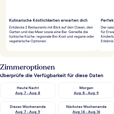
Kulinarische Köstlichkeiten erwarten dich
Perfek
Entdecke 2 Restaurants mit Blick auf den Ozean, den
Der sai
Garten und das Meer sowie eine Bar. Genieße die
für Erw
türkische Küche, regionale Bio-Kost und vegane oder
Kinderb
vegetarische Optionen.
Erlebnis
Zimmeroptionen
Überprüfe die Verfügbarkeit für diese Daten
Überprüfe die Verfügbarkeit für heute Nacht, Aug. 7 - Aug. 8.
Überprüfe die Verfügbarkeit f
Heute Nacht
Morgen
Aug. 7 - Aug. 8
Aug. 8 - Aug. 9
Überprüfe die Verfügbarkeit für dieses Wochenende, Aug. 7 - 
Überprüfe die Verfügbarkeit f
Dieses Wochenende
Nächstes Wochenende
Aug. 7 - Aug. 9
Aug. 14 - Aug. 16