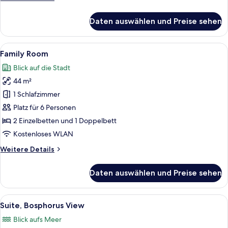
Details
für
Daten auswählen und Preise sehen
Zimmer
Alle
Ein Hotelzimmer mit einem großen Bett
6
Family Room
Fotos
Blick auf die Stadt
für
44 m²
Family
Room
1 Schlafzimmer
anzeigen
Platz für 6 Personen
2 Einzelbetten und 1 Doppelbett
Kostenloses WLAN
Weitere
Weitere Details
Details
für
Daten auswählen und Preise sehen
Family
Room
Alle
Ein Zimmer mit großem Fenster und B
23
Suite, Bosphorus View
Fotos
Blick aufs Meer
für