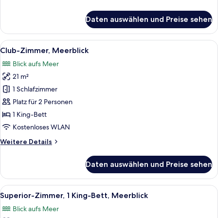
Details
für
Daten auswählen und Preise sehen
Club-
Zimmer,
Stadtblick
Alle
Ein Eckzimmer mit großem Fenster und 
12
Club-Zimmer, Meerblick
Fotos
Blick aufs Meer
für
21 m²
Club-
Zimmer,
1 Schlafzimmer
Meerblick
Platz für 2 Personen
anzeigen
1 King-Bett
Kostenloses WLAN
Weitere
Weitere Details
Details
für
Daten auswählen und Preise sehen
Club-
Zimmer,
Meerblick
Alle
Ein Hotelzimmer mit Bett, Schreibtisch
10
Superior-Zimmer, 1 King-Bett, Meerblick
Fotos
Blick aufs Meer
für