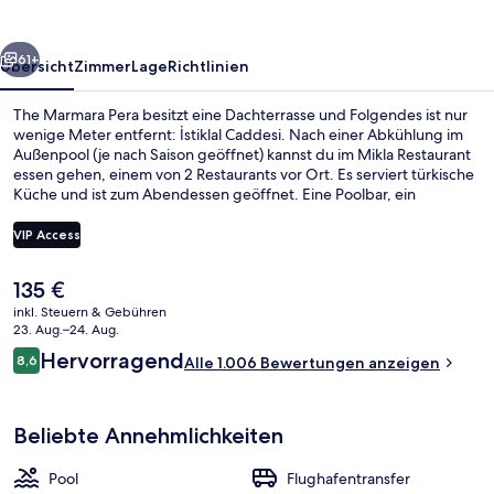
rück
Weiter
61+
Übersicht
Zimmer
Lage
Richtlinien
The Marmara Pera besitzt eine Dachterrasse und Folgendes ist nur
wenige Meter entfernt: İstiklal Caddesi. Nach einer Abkühlung im
Außenpool (je nach Saison geöffnet) kannst du im Mikla Restaurant
essen gehen, einem von 2 Restaurants vor Ort. Es serviert türkische
Küche und ist zum Abendessen geöffnet. Eine Poolbar, ein
Fitnessbereich (rund um die Uhr geöffnet) und
Fitnessmöglichkeiten sind weitere Highlights. Anderen Reisenden
VIP Access
gefallen das hilfsbereite Personal und die Lage sehr gut. Die
öffentlichen Verkehrsmittel sind nur einen kurzen Fußmarsch
Der
135 €
entfernt: Zur Metrostation Şişhane-Zemin sind es 4 Minuten und
Suite, Bosphorus View | Minibar, Zim
aktuelle
zur U-Bahn-Station Tophane 10 Minuten.
inkl. Steuern & Gebühren
Preis
23. Aug.–24. Aug.
beträgt
Bewertungen
Hervorragend
8,6
Alle 1.006 Bewertungen anzeigen
135 €.
8,6 von 10.
Beliebte Annehmlichkeiten
Pool
Flughafentransfer