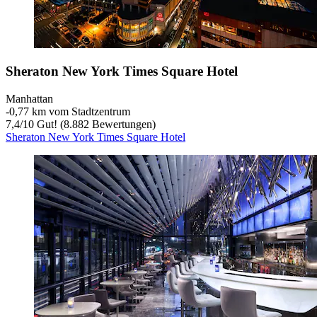
Sheraton New York Times Square Hotel
Manhattan
‐
0,77 km vom Stadtzentrum
7,4
/
10
Gut! (8.882 Bewertungen)
Sheraton New York Times Square Hotel