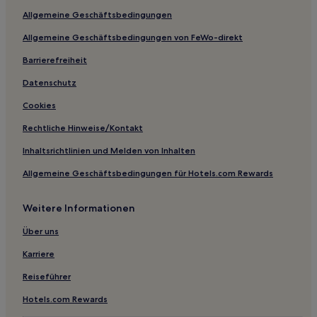
Allgemeine Geschäftsbedingungen
2-Sterne-Hotels in Mitchell
Allgemeine Geschäftsbedingungen von FeWo-direkt
Hotels nahe Dignity Statue
Fort Thompson Hotels
Barrierefreiheit
New Witten Hotels
Datenschutz
Hotels nahe La Framboise Island
Cookies
Hotels nahe Fossil Exhibit Trail
Rechtliche Hinweise/Kontakt
Murdo Hotels
Inhaltsrichtlinien und Melden von Inhalten
Hotels nahe Badlands Wall
Allgemeine Geschäftsbedingungen für Hotels.com Rewards
White Horse Hotels
Weitere Informationen
Pierre Hotels
Hotels nahe Minuteman Missile National Historic Site
Über uns
Kennebec Hotels
Karriere
Hotels nahe West Bend Recreation Area
Reiseführer
Brule County: Hotels
Hotels.com Rewards
Hotels nahe Akta Lakota Museum & Cultural Center