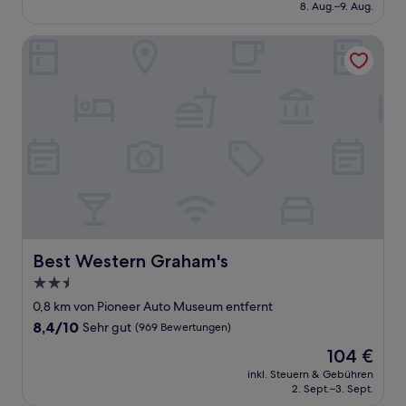
beträgt
8. Aug.–9. Aug.
(830
160 €
Bewertungen)
Best Western Graham's
Best Western Graham's
Best Western Graham's
2.5-
Sterne-
0,8 km von Pioneer Auto Museum entfernt
Unterkunft
8.4
8,4/10
Sehr gut
(969 Bewertungen)
von
Der
104 €
10,
Preis
Sehr
inkl. Steuern & Gebühren
beträgt
2. Sept.–3. Sept.
gut,
104 €