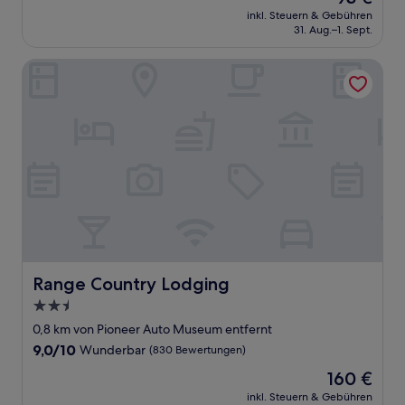
Preis
Außergewöhnlich,
inkl. Steuern & Gebühren
beträgt
31. Aug.–1. Sept.
(695
93 €
Bewertungen)
Range Country Lodging
Range Country Lodging
Range Country Lodging
2.5-
Sterne-
0,8 km von Pioneer Auto Museum entfernt
Unterkunft
9.0
9,0/10
Wunderbar
(830 Bewertungen)
von
Der
160 €
10,
Preis
Wunderbar,
inkl. Steuern & Gebühren