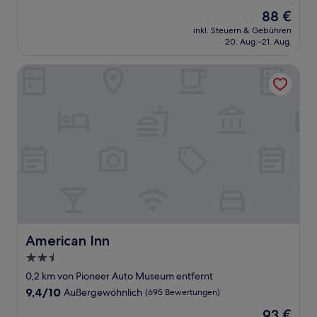
von
Der
88 €
10,
Preis
Gut,
inkl. Steuern & Gebühren
beträgt
20. Aug.–21. Aug.
(528
88 €
Bewertungen)
American Inn
American Inn
American Inn
2.5-
Sterne-
0,2 km von Pioneer Auto Museum entfernt
Unterkunft
9.4
9,4/10
Außergewöhnlich
(695 Bewertungen)
von
Der
93 €
10,