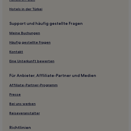
Hotels mit Parkplatz in Pierre
Hotels in der Türkei
Hotels mit Fitnessbereich in Pierre
Support und häufig gestellte Fragen
Hotels mit inbegriffenem Frühstück in Pierre
Günstige in Pierre
Meine Buchungen
Familien in Oacoma
Häufig gestellte Fragen
Hotels mit inbegriffenem Frühstück in South Dakota
Kontakt
Günstige in Belle Fourche
Eine Unterkunft bewerten
Hotels mit inbegriffenem Frühstück in Custer
Für Anbieter, Affliliate-Partner und Medien
Haustierfreundliche in Custer
Affiliate-Partner-Programm
Ferienwohnungen in Custer State Park
Motels in Deadwood
Presse
Ferienwohnungen in Yankton
Bei uns werben
Motels in Rapid City
Reiseveranstalter
2-Sterne-Hotels in Chamberlain
Richtlinien
3-Sterne-Hotels in Custer State Park