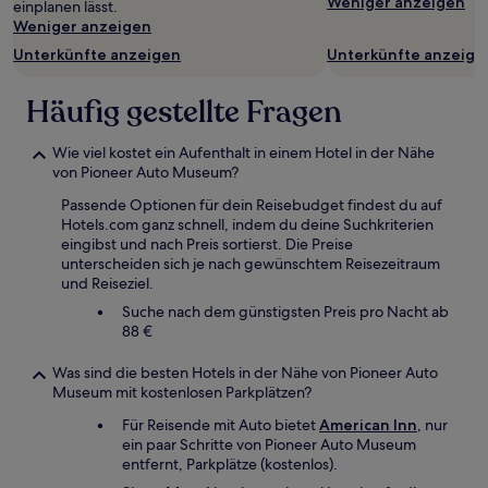
Weniger anzeigen
einplanen lässt.
können
Weniger anzeigen
sich
Unterkünfte anzeigen
Unterkünfte anzeige
ändern.
Es
können
Häufig gestellte Fragen
zusätzliche
Bedingungen
Wie viel kostet ein Aufenthalt in einem Hotel in der Nähe
gelten.
von Pioneer Auto Museum?
Passende Optionen für dein Reisebudget findest du auf
Hotels.com ganz schnell, indem du deine Suchkriterien
eingibst und nach Preis sortierst. Die Preise
unterscheiden sich je nach gewünschtem Reisezeitraum
und Reiseziel.
Suche nach dem günstigsten Preis pro Nacht ab
88 €
Was sind die besten Hotels in der Nähe von Pioneer Auto
Museum mit kostenlosen Parkplätzen?
Für Reisende mit Auto bietet
American Inn
, nur
ein paar Schritte von Pioneer Auto Museum
entfernt, Parkplätze (kostenlos).