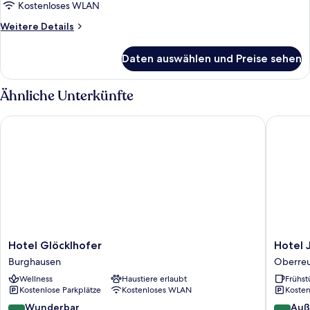
Kostenloses WLAN
Weitere
Weitere Details
Details
für
Daten auswählen und Preise sehen
Suite
Ähnliche Unterkünfte
Hotel Glöcklhofer
Hotel JM
Hotel
Hotel
Hotel Glöcklhofer
Hotel 
Glöcklhofer
JMS
Burghausen
Oberre
Burghausen
Holiday
Wellness
Haustiere erlaubt
Frühst
Allgäu
Kostenlose Parkplätze
Kostenloses WLAN
Kosten
Oberreu
9.0
9.6
Wunderbar
Auß