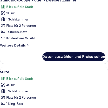
Standard-Doppel- oder -Zweibettzimmer
Fotos
Blick auf die Stadt
für
20 m²
Standard-
Doppel-
1 Schlafzimmer
oder
Platz für 2 Personen
-
1 Queen-Bett
Zweibettzimmer
Kostenloses WLAN
anzeigen
Weitere
Weitere Details
Details
für
Daten auswählen und Preise sehen
Standard-
Doppel-
oder
Alle
Ein modernes Hotelzimmer mit einem g
3
-
Suite
Fotos
Zweibettzimmer
Blick auf die Stadt
für
40 m²
Suite
anzeigen
1 Schlafzimmer
Platz für 2 Personen
1 King-Bett