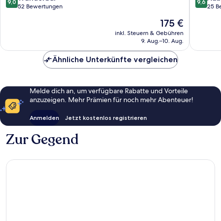
9,0
9,6
von
von
52 Bewertungen
25 B
10,
10,
Der
175 €
Wunderbar,
Außerge
Preis
52
25
inkl. Steuern & Gebühren
beträgt
9. Aug.–10. Aug.
Bewertungen
Bewert
175 €
Ähnliche Unterkünfte vergleichen
Melde dich an, um verfügbare Rabatte und Vorteile
anzuzeigen. Mehr Prämien für noch mehr Abenteuer!
Anmelden
Jetzt kostenlos registrieren
Zur Gegend