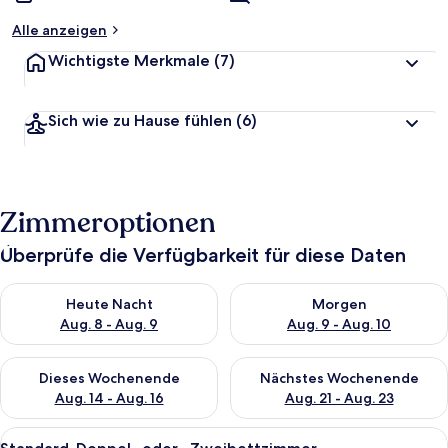
Alle anzeigen
Wichtigste Merkmale
(7)
Sich wie zu Hause fühlen
(6)
Zimmeroptionen
Überprüfe die Verfügbarkeit für diese Daten
Überprüfe die Verfügbarkeit für heute Nacht, Aug. 8 - Aug. 9.
Überprüfe die Verfügbarkeit f
Heute Nacht
Morgen
Aug. 8 - Aug. 9
Aug. 9 - Aug. 10
Überprüfe die Verfügbarkeit für dieses Wochenende, Aug. 14 -
Überprüfe die Verfügbarkeit f
Dieses Wochenende
Nächstes Wochenende
Aug. 14 - Aug. 16
Aug. 21 - Aug. 23
Alle
Ein Hotelzimmer mit zwei Betten, ein
3