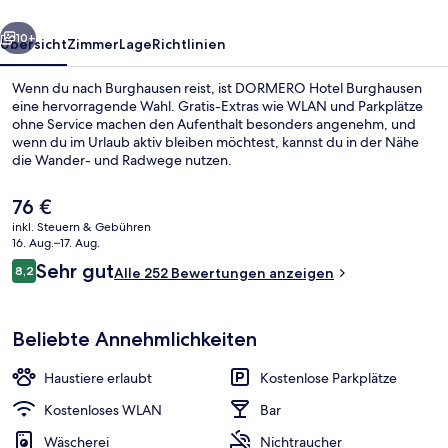
rück
Weiter
10+
Übersicht
Zimmer
Lage
Richtlinien
Wenn du nach Burghausen reist, ist DORMERO Hotel Burghausen
eine hervorragende Wahl. Gratis-Extras wie WLAN und Parkplätze
ohne Service machen den Aufenthalt besonders angenehm, und
wenn du im Urlaub aktiv bleiben möchtest, kannst du in der Nähe
die Wander- und Radwege nutzen.
Der
76 €
aktuelle
inkl. Steuern & Gebühren
Preis
16. Aug.–17. Aug.
Rezeption
beträgt
Bewertungen
Sehr gut
8,2
Alle 252 Bewertungen anzeigen
76 €.
8,2 von 10.
Beliebte Annehmlichkeiten
Haustiere erlaubt
Kostenlose Parkplätze
Kostenloses WLAN
Bar
Wäscherei
Nichtraucher