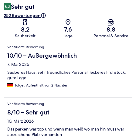
Sehr gut
8,2
252 Bewertungen
8,2
7,6
8,8
Sauberkeit
Lage
Personal & Service
Bewertungen
Verifizierte Bewertung
10/10 – Außergewöhnlich
7. Mai 2026
Sauberes Haus, sehr freundliches Personal, leckeres Frühstück,
gute Lage
Holger, Aufenthalt von 2 Nächten
Verifizierte Bewertung
8/10 – Sehr gut
10. März 2026
Das parken war top und wenn man weiß wo man hin muss war
ausreichend Platz vorhanden