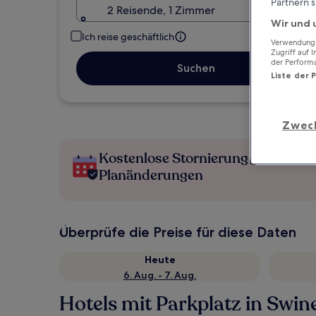
Partnern s
2 Reisende, 1 Zimmer
Wir und 
Ich reise geschäftlich
Verwendung g
Zugriff auf 
der Perform
Suchen
Liste der 
Zwec
Kostenlose Stornierung bei
Planänderungen
Überprüfe die Preise für diese Daten
Heute
6. Aug. - 7. Aug.
Hotels mit Parkplatz in Sw