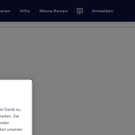
ieren
Hilfe
Meine Reisen
Anmelden
em Gerät zu,
eiten. Sie
 oder
rden unseren