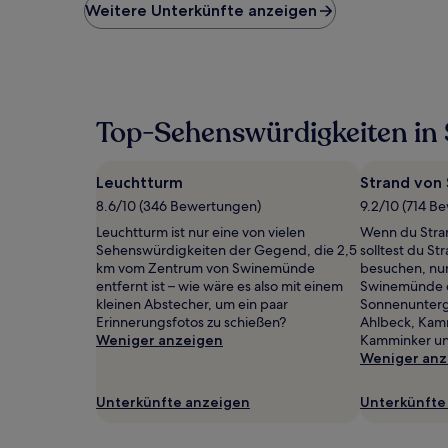
niedrigste
Weitere Unterkünfte anzeigen
Preis
pro
Nacht,
der
in
den
Top-Sehenswürdigkeiten i
letzten
24 Stunden
für
Leuchtturm
Strand von
einen
Aufenthalt
8.6/10 (346 Bewertungen)
9.2/10 (714 B
mit
Leuchtturm ist nur eine von vielen
Wenn du Stran
1 Übernachtung
Sehenswürdigkeiten der Gegend, die 2,5
solltest du S
von
km vom Zentrum von Swinemünde
besuchen, nu
2 Erwachsenen
entfernt ist – wie wäre es also mit einem
Swinemünde e
gefunden
kleinen Abstecher, um ein paar
Sonnenunterg
wurde.
Erinnerungsfotos zu schießen?
Ahlbeck, Kam
Preise
Weniger anzeigen
Kamminker un
und
Weniger anz
Verfügbarkeiten
können
Unterkünfte anzeigen
Unterkünfte
sich
ändern.
Es