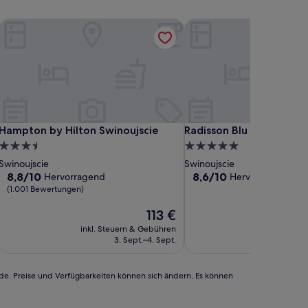
llness
Hampton by Hilton Swinoujscie
Radisson Blu Resort, Swi
llness
Hampton by Hilton Swinoujscie
Radisson Blu Resort, Swi
Hampton by Hilton Swinoujscie
Radisson Blu Resort, Swi
3.5-
5.0-
Sterne-
Sterne-
Swinoujscie
Swinoujscie
Unterkunft
Unterkunft
8.8
8.6
8,8/10
8,6/10
Hervorragend
Hervorragend
(99
von
von
(1.001 Bewertungen)
10,
10,
Hervorragend,
Der
Hervorragend,
113 €
(1.001
Preis
(998
inkl. Steuern & Gebühren
inkl. Steu
Bewertungen)
beträgt
Bewertungen)
3. Sept.–4. Sept.
6
113 €
rde. Preise und Verfügbarkeiten können sich ändern. Es können