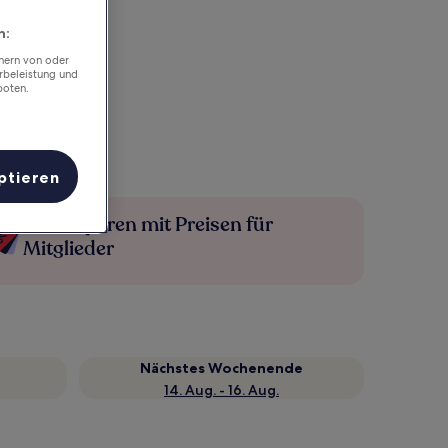
n:
chern von oder
rbeleistung und
boten.
ptieren
Mehr sparen mit Preisen für
Mitglieder
Nächstes Wochenende
14. Aug. - 16. Aug.