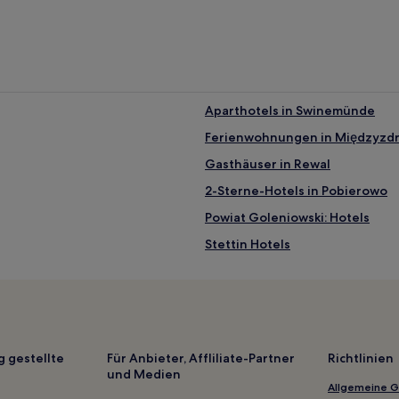
Aparthotels in Swinemünde
Ferienwohnungen in Międzyzdr
Gasthäuser in Rewal
2-Sterne-Hotels in Pobierowo
Powiat Goleniowski: Hotels
Stettin Hotels
Hotels nahe Sommer Theater
Hotels nahe Solidarity Szczeci
Hotels nahe Bahnhof Port Lotn
Bezrzecze Hotels
g gestellte
Für Anbieter, Affliliate-Partner
Richtlinien
und Medien
Hotels nahe Historisches Museu
Allgemeine 