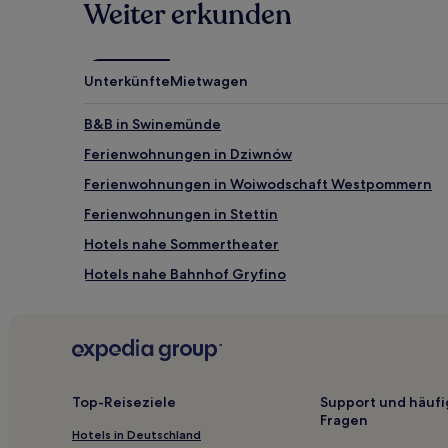
Weiter erkunden
können
zusätzliche
Bedingungen
gelten.
Unterkünfte
Mietwagen
B&B in Swinemünde
Ferienwohnungen in Dziwnów
Ferienwohnungen in Woiwodschaft Westpommern
Ferienwohnungen in Stettin
Hotels nahe Sommertheater
Hotels nahe Bahnhof Gryfino
Powiat Stargardzki: Hotels
Hotels nahe Strand von Miedzywodzie
Powiat Gryfiński: Hotels
Międzyzdroje Hotels
Top-Reiseziele
Support und häufi
Fragen
Hotels nahe Bahnhof Goleniów
Hotels in Deutschland