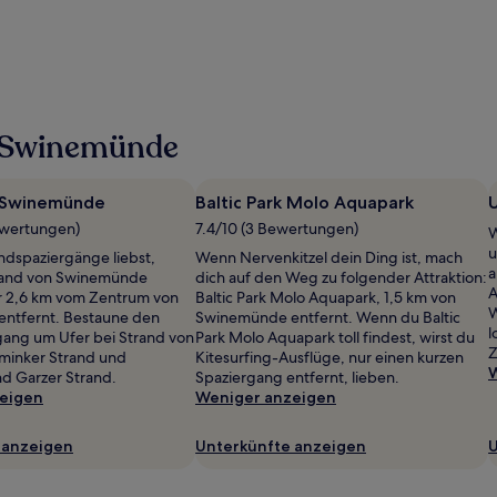
n Swinemünde
 Swinemünde
Baltic Park Molo Aquapark
U
ewertungen)
7.4/10 (3 Bewertungen)
W
u
dspaziergänge liebst,
Wenn Nervenkitzel dein Ding ist, mach
a
trand von Swinemünde
dich auf den Weg zu folgender Attraktion:
A
r 2,6 km vom Zentrum von
Baltic Park Molo Aquapark, 1,5 km von
W
ntfernt. Bestaune den
Swinemünde entfernt. Wenn du Baltic
l
ang um Ufer bei Strand von
Park Molo Aquapark toll findest, wirst du
Z
minker Strand und
Kitesurfing-Ausflüge, nur einen kurzen
W
d Garzer Strand.
Spaziergang entfernt, lieben.
eigen
Weniger anzeigen
 anzeigen
Unterkünfte anzeigen
U