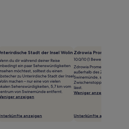
nterirdische Stadt der Insel Wolin
Zdrowia Promenade
10.0/10 (1 Bewertung)
enn du dir während deiner Reise
nbedingt ein paar Sehenswürdigkeiten
Zdrowia Promenade befindet s
nsehen möchtest, solltest du einen
außerhalb des Zentrums von
bstecher zu Unterirdische Stadt der Insel
Swinemünde, sodass sich ein
olin machen – nur eine von vielen
Zwischenstopp problemlos ei
okalen Sehenswürdigkeiten, 5,7 km vom
lässt.
entrum von Swinemünde entfernt.
Weniger anzeigen
eniger anzeigen
nterkünfte anzeigen
Unterkünfte anzeigen