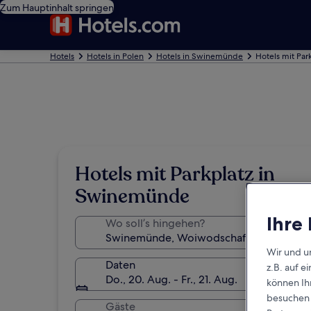
Zum Hauptinhalt springen
Hotels
Hotels in Polen
Hotels in Swinemünde
Hotels mit Pa
Hotels mit Parkplatz in
Swinemünde
Ihre
Wo soll’s hingehen?
Wir und u
Daten
z.B. auf 
Do., 20. Aug. - Fr., 21. Aug.
können Ihr
besuchen S
Gäste