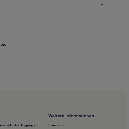
oje
n-Goleniów
iczy Szczecin Goleniow
Weitere Informationen
m von Stettin
Geschäftsbedingungen
Über uns