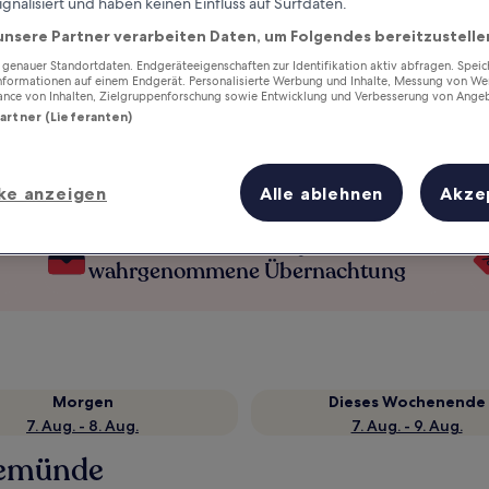
ignalisiert und haben keinen Einfluss auf Surfdaten.
unsere Partner verarbeiten Daten, um Folgendes bereitzustelle
enauer Standortdaten. Endgeräteeigenschaften zur Identifikation aktiv abfragen. Spei
Informationen auf einem Endgerät. Personalisierte Werbung und Inhalte, Messung von We
ance von Inhalten, Zielgruppenforschung sowie Entwicklung und Verbesserung von Ange
Partner (Lieferanten)
ke anzeigen
Alle ablehnen
Akze
Verdiene Prämien für jede
wahrgenommene Übernachtung
Morgen
Dieses Wochenende
7. Aug. - 8. Aug.
7. Aug. - 9. Aug.
inemünde