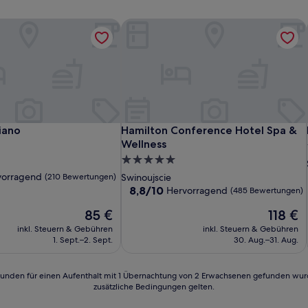
ano
Hamilton Conference Hotel Spa & We
ano
Hamilton Conference Hotel Spa & We
iano
Hamilton Conference Hotel Spa &
Wellness
5.0-
Sterne-
vorragend
(210 Bewertungen)
Swinoujscie
Unterkunft
8.8
8,8/10
Hervorragend
(485 Bewertungen)
von
d,
Der
Der
85 €
118 €
10,
Preis
Preis
Hervorragend,
inkl. Steuern & Gebühren
inkl. Steuern & Gebühren
n)
beträgt
beträgt
(485
1. Sept.–2. Sept.
30. Aug.–31. Aug.
85 €
118 €
Bewertungen)
24 Stunden für einen Aufenthalt mit 1 Übernachtung von 2 Erwachsenen gefunden wu
zusätzliche Bedingungen gelten.