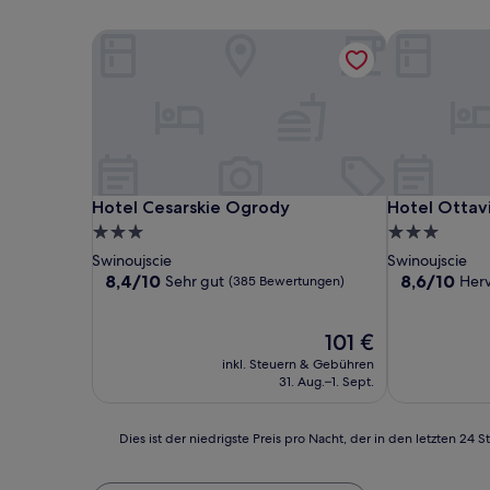
Hotel Cesarskie Ogrody
Hotel Ottavi
Hotel Cesarskie Ogrody
Hotel Ottavi
Hotel Cesarskie Ogrody
Hotel Ottav
3.0-
3.0-
Sterne-
Sterne-
Swinoujscie
Swinoujscie
Unterkunft
Unterkunft
8.4
8.6
8,4/10
8,6/10
Sehr gut
Her
(385 Bewertungen)
von
von
10,
10,
Sehr
Der
Hervorragen
101 €
gut,
Preis
(210
inkl. Steuern & Gebühren
(385
beträgt
Bewertunge
31. Aug.–1. Sept.
Bewertungen)
101 €
Dies
Dies ist der niedrigste Preis pro Nacht, der in den letzten 
ist
der