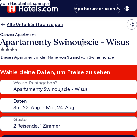
Zum Hauptinhalt springen
App herunterladen
Alle Unterkünfte anzeigen
Ganzes Apartment
Apartamenty Swinoujscie - Wisus
3.5-
Sterne-
Dieses Apartment in der Nähe von Strand von Swinemünde
Unterkunft
Wähle deine Daten, um Preise zu sehen
Wo soll’s hingehen?
Daten
Gäste