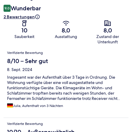
Wunderbar
9,0
2 Bewertungen
10
8,0
8,0
Sauberkeit
Ausstattung
Zustand der
Unterkunft
Bewertungen
Verifizierte Bewertung
8/10 – Sehr gut
8. Sept. 2024
Insgesamt war der Aufenthalt über 3 Tage in Ordnung. Die
Wohnung verfügte über eine voll ausgestattete und
funktionstüchtige Geräte. Die Klimageräte im Wohn- und
Schlafzimmer tropften bereits nach wenigen Stunden, der
Fernseher im Schlafzimmer funktionierte trotz Receiver nicht..
Der vorhandene Schreibtisch war ohne Stuhl ausgestattet. Der
Julia, Aufenthalt von 3 Nächten
Zugang zur Wohnung war nur durch einen hinteren Eingang
möglich. Einen Parkplatz konnte man leider nicht hinzubuchen.
Alles in Allem war das Preis- Leistungsverhältnis in Ordnung, es
Verifizierte Bewertung
fehlte lediglich an den o.g. Annehmlichkeiten.