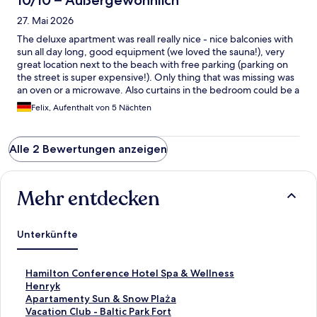
10/10 – Außergewöhnlich
27. Mai 2026
The deluxe apartment was reall really nice - nice balconies with
sun all day long, good equipment (we loved the sauna!), very
great location next to the beach with free parking (parking on
the street is super expensive!). Only thing that was missing was
an oven or a microwave. Also curtains in the bedroom could be a
bit thicker as the sun shines on it very early in summer. But these
Felix, Aufenthalt von 5 Nächten
are just tiny things:)
Alle 2 Bewertungen anzeigen
Mehr entdecken
Unterkünfte
L
Hamilton Conference Hotel Spa & Wellness
i
L
Henryk
n
i
L
Apartamenty Sun & Snow Plaża
k
n
i
L
Vacation Club - Baltic Park Fort