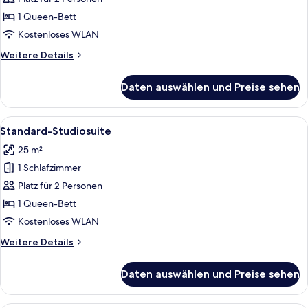
anzeigen
1 Queen-Bett
Kostenloses WLAN
Weitere
Weitere Details
Details
für
Daten auswählen und Preise sehen
Standard-
Studiosuite
Alle
Ein modernes Hotelzimmer mit einem g
6
Standard-Studiosuite
Fotos
25 m²
für
1 Schlafzimmer
Standard-
Studiosuite
Platz für 2 Personen
anzeigen
1 Queen-Bett
Kostenloses WLAN
Weitere
Weitere Details
Details
für
Daten auswählen und Preise sehen
Standard-
Studiosuite