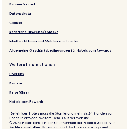
a
e
Barrierefreiheit
r
Datenschutz
t
m
Cookies
e
n
Rechtliche Hinweise/Kontakt
t
s
Inhaltsrichtlinien und Melden von Inhalten
Allgemeine Geschäftsbedingungen für Hotels.com Rewards
Weitere Informationen
Über uns
Karriere
Reiseführer
Hotels.com Rewards
*Bei einigen Hotels muss die Stornierung mehr als 24 Stunden vor
Check-in erfolgen. Weitere Details auf der Website.
© 2026 Hotels.com, L.P., ein Unternehmen der Expedia Group. Alle
Rechte vorbehalten. Hotels.com und das Hotels.com-Logo sind