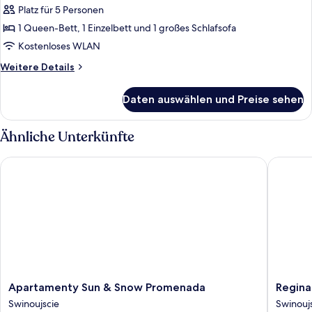
Platz für 5 Personen
Classic-
Apartment
1 Queen-Bett, 1 Einzelbett und 1 großes Schlafsofa
anzeigen
Kostenloses WLAN
Weitere
Weitere Details
Details
für
Daten auswählen und Preise sehen
Classic-
Apartment
Ähnliche Unterkünfte
Apartamenty Sun & Snow Promenada
Regina M
Apartamenty
Regina
Apartamenty Sun & Snow Promenada
Regina
Sun
Maris
Swinoujscie
Swinouj
&
by