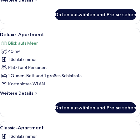
Weitere Details
Details
für
Daten auswählen und Preise sehen
Deluxe-
Apartment
Alle
Ein modernes Wohnzimmer mit einem g
18
Deluxe-Apartment
Fotos
Blick aufs Meer
für
40 m²
Deluxe-
Apartment
1 Schlafzimmer
anzeigen
Platz für 4 Personen
1 Queen-Bett und 1 großes Schlafsofa
Kostenloses WLAN
Weitere
Weitere Details
Details
für
Daten auswählen und Preise sehen
Deluxe-
Apartment
Alle
Ein Schlafzimmer mit grüner Bettdecke
4
Classic-Apartment
Fotos
1 Schlafzimmer
für