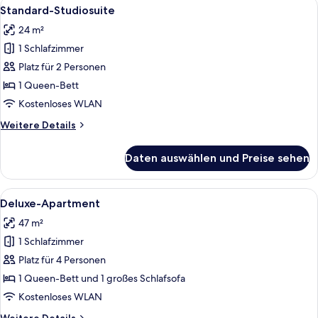
Alle
Ein modernes Hotelzimmer mit einem g
11
Standard-Studiosuite
Fotos
24 m²
für
1 Schlafzimmer
Standard-
Studiosuite
Platz für 2 Personen
anzeigen
1 Queen-Bett
Kostenloses WLAN
Weitere
Weitere Details
Details
für
Daten auswählen und Preise sehen
Standard-
Studiosuite
Alle
Ein modernes Wohnzimmer mit einem g
16
Deluxe-Apartment
Fotos
47 m²
für
1 Schlafzimmer
Deluxe-
Apartment
Platz für 4 Personen
anzeigen
1 Queen-Bett und 1 großes Schlafsofa
Kostenloses WLAN
Weitere