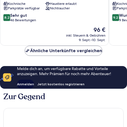
Kochnische
Haustiere erlaubt
Kochn
Snow
Baltic
Parkplätze verfügbar
Nichtraucher
Parkpl
Promenada
Home
Swinoujscie
Swinouj
8.2
9.2
Sehr gut
Wun
8,2
9,2
von
von
46 Bewertungen
9 Be
10,
10,
Der
96 €
Sehr
Wunder
Preis
gut,
9
inkl. Steuern & Gebühren
beträgt
9. Sept.–10. Sept.
46
Bewert
96 €
Bewertungen
Ähnliche Unterkünfte vergleichen
Melde dich an, um verfügbare Rabatte und Vorteile
anzuzeigen. Mehr Prämien für noch mehr Abenteuer!
Anmelden
Jetzt kostenlos registrieren
Zur Gegend