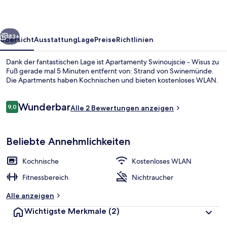
rück
Weiter
83+
Übersicht
Ausstattung
Lage
Preise
Richtlinien
Dank der fantastischen Lage ist Apartamenty Swinoujscie - Wisus zu
Fuß gerade mal 5 Minuten entfernt von: Strand von Swinemünde.
Die Apartments haben Kochnischen und bieten kostenloses WLAN.
Bewertungen
Wunderbar
9,0
Alle 2 Bewertungen anzeigen
9,0 von 10.
Beliebte Annehmlichkeiten
Classic-Apartment | Bügeleisen/Bügel
Kochnische
Kostenloses WLAN
Fitnessbereich
Nichtraucher
Alle anzeigen
Wichtigste Merkmale
(2)