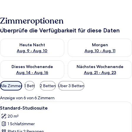
Zimmeroptionen
Überprüfe die Verfügbarkeit für diese Daten
Überprüfe die Verfügbarkeit für heute Nacht, Aug. 9 - Aug. 10
Überprüfe die Verfügbarkeit fü
Heute Nacht
Morgen
Aug. 9 - Aug. 10
Aug. 10 - Aug. 11
Überprüfe die Verfügbarkeit für dieses Wochenende, Aug. 14 -
Überprüfe die Verfügbarkeit f
Dieses Wochenende
Nächstes Wochenende
Aug. 14 - Aug. 16
Aug. 21 - Aug. 23
Verfügbare
Alle Zimmer
1 Bett
2 Betten
Über 3 Betten
Filter
für
Anzeige von 6 von 6 Zimmern
Zimmer
Alle
Ein Schlafzimmer mit einem Bett, eine
8
Standard-Studiosuite
Fotos
20 m²
für
1 Schlafzimmer
Standard-
Studiosuite
Platz für 2 Personen