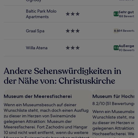
wurde.
Sterne-
Preise
Unterkunft
Baltic Park Molo
Sehr gut
und
3.0-
8.2
Apartments
188 Bewertu
Verfügbarkeiten
Sterne-
können
Unterkunft
sich
Graal Spa
3.0-
6.6
84 Bewertun
ändern.
Sterne-
Es
Unterkunft
Außergewö
können
Willa Atena
3.0-
9.6
90 Bewertun
zusätzliche
Sterne-
Bedingungen
Unterkunft
gelten.
Andere Sehenswürdigkeiten in
der Nähe von: Christuskirche
Museum der Meeresfischerei
Museum für Hochse
8.2/10 (51 Bewertungen
Wenn ein Museumsbesuch auf deiner
Wunschliste steht, mach doch einen Ausflug
Wenn ein Museumsbesu
zu dieser im Herzen von Swinemünde
Wunschliste steht, mac
gelegenen Attraktion: Museum der
zu dieser im Herzen v
Meeresfischerei. Fort Zachodni und Hangar
gelegenen Attraktion:
10 sind nicht weit entfernt, wenn du weitere
Hochseefischerei. Wen