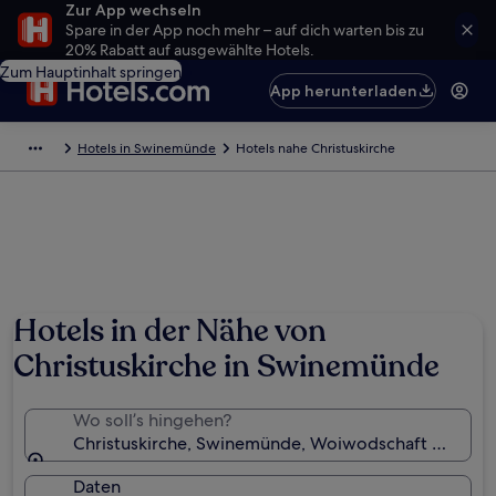
Zur App wechseln
Spare in der App noch mehr – auf dich warten bis zu
20% Rabatt auf ausgewählte Hotels.
Zum Hauptinhalt springen
App herunterladen
Hotels in Swinemünde
Hotels nahe Christuskirche
Hotels in der Nähe von
Christuskirche in Swinemünde
Wo soll’s hingehen?
Christuskirche, Swinemünde, Woiwodschaft Westp
Daten