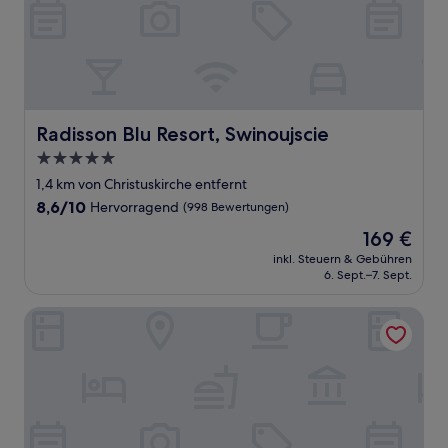
Radisson Blu Resort, Swinoujscie
Radisson Blu Resort, Swinoujscie
5.0-
Sterne-
1,4 km von Christuskirche entfernt
Unterkunft
8.6
8,6/10
Hervorragend
(998 Bewertungen)
von
Der
169 €
10,
Preis
Hervorragend,
inkl. Steuern & Gebühren
beträgt
6. Sept.–7. Sept.
(998
169 €
Bewertungen)
Platino Mare Resort & Spa