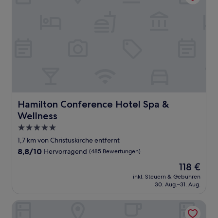
Hamilton Conference Hotel Spa & Wellness
Hamilton Conference Hotel Spa &
Wellness
5.0-
Sterne-
1,7 km von Christuskirche entfernt
Unterkunft
8.8
8,8/10
Hervorragend
(485 Bewertungen)
von
Der
118 €
10,
Preis
Hervorragend,
inkl. Steuern & Gebühren
beträgt
30. Aug.–31. Aug.
(485
118 €
Bewertungen)
Baltic Park Fort by Zdrojowa