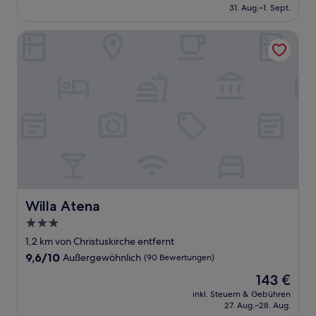
beträgt
31. Aug.–1. Sept.
Bewertungen)
111 €
Willa Atena
Willa Atena
Willa Atena
3.0-
Sterne-
1,2 km von Christuskirche entfernt
Unterkunft
9.6
9,6/10
Außergewöhnlich
(90 Bewertungen)
von
Der
143 €
10,
Preis
Außergewöhnlich,
inkl. Steuern & Gebühren
beträgt
27. Aug.–28. Aug.
(90
143 €