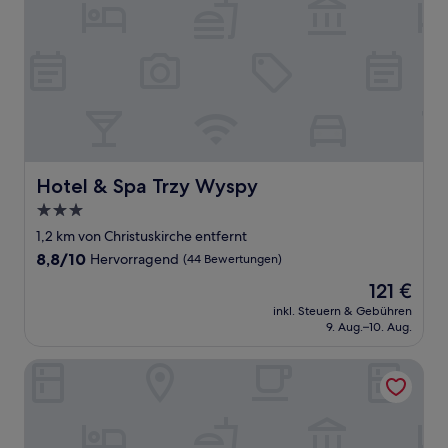
Hotel & Spa Trzy Wyspy
Hotel & Spa Trzy Wyspy
3.0-
Sterne-
1,2 km von Christuskirche entfernt
Unterkunft
8.8
8,8/10
Hervorragend
(44 Bewertungen)
von
Der
121 €
10,
Preis
Hervorragend,
inkl. Steuern & Gebühren
beträgt
9. Aug.–10. Aug.
(44
121 €
Bewertungen)
Villa Jedynak