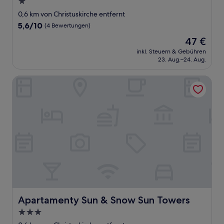
1.0-
Stern-
0,6 km von Christuskirche entfernt
Unterkunft
5.6
5,6/10
(4 Bewertungen)
von
Der
47 €
10,
Preis
(4
inkl. Steuern & Gebühren
beträgt
23. Aug.–24. Aug.
Bewertungen)
47 €
Apartamenty Sun & Snow Sun Towers
Apartamenty Sun & Snow Sun Towers
Apartamenty Sun & Snow Sun Towers
3.0-
Sterne-