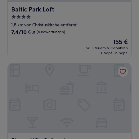
Baltic Park Loft
Baltic Park Loft
4.0-
Sterne-
1,5 km von Christuskirche entfernt
Unterkunft
7.4
7,4/10
Gut
(6 Bewertungen)
von
Der
155 €
10,
Preis
Gut,
inkl. Steuern & Gebühren
beträgt
1. Sept.–2. Sept.
(6
155 €
Bewertungen)
Stawa Villa & Apart