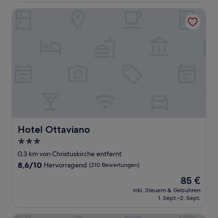
Bewertungen)
Hotel Ottaviano
Hotel Ottaviano
Hotel Ottaviano
3.0-
Sterne-
0,3 km von Christuskirche entfernt
Unterkunft
8.6
8,6/10
Hervorragend
(210 Bewertungen)
von
Der
85 €
10,
Preis
Hervorragend,
inkl. Steuern & Gebühren
beträgt
1. Sept.–2. Sept.
(210
85 €
Bewertungen)