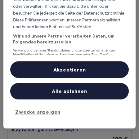
von
oder verwalten. Klicken Sie dazu bitte unten oder
Der
101 €
10,
Preis
besuchen Sie jederzeit die Seite der Datenschutzrichtlinie.
Sehr
inkl. Steuern & Gebühren
beträgt
31. Aug.–1. Sept.
Diese Präferenzen werden unseren Partnern signalisiert
gut,
101 €
(385
und haben keinen Einfluss auf Surfdaten.
Bewertungen)
Baltic Park Molo Apartments
Wir und unsere Partner verarbeiten Daten, um
Folgendes bereitzustellen:
Verwendung genauer Standortdaten. Endgeräteeigenschaften zur
Identifikation aktiv abfragen. Speichern von oder Zugriff auf
Informationen auf einem Endgerät. Personalisierte Werbung und
Inhalte, Messung von Werbeleistung und der Performance von Inhalten,
Zielgruppenforschung sowie Entwicklung und Verbesserung von
Akzeptieren
Angeboten.
Liste der Partner (Lieferanten)
Alle ablehnen
Baltic Park Molo Apartments
Baltic Park Molo Apartments
Zwecke anzeigen
3.0-
Sterne-
1,5 km von Christuskirche entfernt
Unterkunft
8.2
8,2/10
Sehr gut
(188 Bewertungen)
von
Der