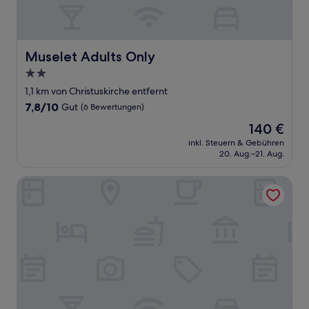
Muselet Adults Only
Muselet Adults Only
2.0-
Sterne-
1,1 km von Christuskirche entfernt
Unterkunft
7.8
7,8/10
Gut
(6 Bewertungen)
von
Der
140 €
10,
Preis
Gut,
inkl. Steuern & Gebühren
beträgt
20. Aug.–21. Aug.
(6
140 €
Bewertungen)
Hotel NAT Swinoujscie