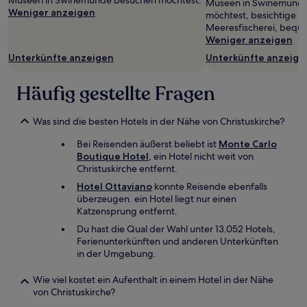
Museen in Swinemünde besuchen möchtest.
Museen in Swinemünde 
Weniger anzeigen
möchtest, besichtige 
Meeresfischerei, beque
Weniger anzeigen
Unterkünfte anzeigen
Unterkünfte anzeige
Häufig gestellte Fragen
Was sind die besten Hotels in der Nähe von Christuskirche?
Bei Reisenden äußerst beliebt ist
Monte Carlo
Boutique Hotel
, ein Hotel nicht weit von
Christuskirche entfernt.
Hotel Ottaviano
konnte Reisende ebenfalls
überzeugen. ein Hotel liegt nur einen
Katzensprung entfernt.
Du hast die Qual der Wahl unter 13.052 Hotels,
Ferienunterkünften und anderen Unterkünften
in der Umgebung.
Wie viel kostet ein Aufenthalt in einem Hotel in der Nähe
von Christuskirche?