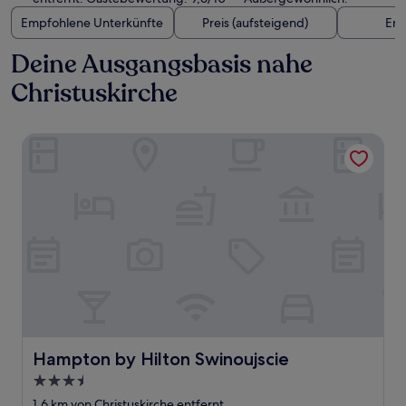
Empfohlene Unterkünfte
Preis (aufsteigend)
Ent
Deine Ausgangsbasis nahe
Christuskirche
Hampton by Hilton Swinoujscie
Hampton by Hilton Swinoujscie
Hampton by Hilton Swinoujscie
3.5-
Sterne-
1,6 km von Christuskirche entfernt