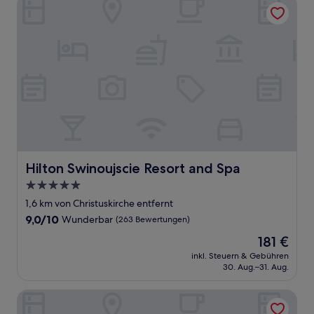
Hilton Swinoujscie Resort and Spa
Hilton Swinoujscie Resort and Spa
Hilton Swinoujscie Resort and Spa
5.0-
Sterne-
1,6 km von Christuskirche entfernt
Unterkunft
9.0
9,0/10
Wunderbar
(263 Bewertungen)
von
Der
181 €
10,
Preis
Wunderbar,
inkl. Steuern & Gebühren
beträgt
30. Aug.–31. Aug.
(263
181 €
Bewertungen)
Hamilton Conference Hotel Spa & Wellness