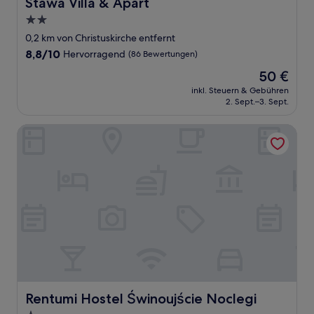
Stawa Villa & Apart
Stawa Villa & Apart
2.0-
Sterne-
0,2 km von Christuskirche entfernt
Unterkunft
8.8
8,8/10
Hervorragend
(86 Bewertungen)
von
Der
50 €
10,
Preis
Hervorragend,
inkl. Steuern & Gebühren
beträgt
2. Sept.–3. Sept.
(86
50 €
Bewertungen)
Rentumi Hostel Świnoujście Noclegi
Rentumi Hostel Świnoujście Noclegi
Rentumi Hostel Świnoujście Noclegi