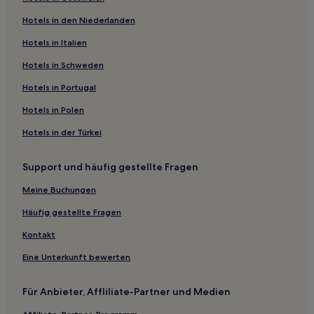
Woiwodschaft Westpommern: Hotels
Hotels in den Niederlanden
Powiat Gryficki: Hotels
Hotels nahe Bahnhof Szczecin Dabie
Hotels in Italien
Łunowo Hotels
Hotels in Schweden
Swinemünde Hotels
Hotels in Portugal
Powiat Kamieński: Hotels
Hotels in Polen
Warszów: Hotels
Hotels in der Türkei
Powiat Policki: Hotels
Support und häufig gestellte Fragen
Aparthotels in Swinemünde
B&B in Swinemünde
Meine Buchungen
Ferienwohnungen in Dziwnów
Häufig gestellte Fragen
Ferienwohnungen in Międzyzdroje
Kontakt
Ferienwohnungen in Woiwodschaft Westpommern
Eine Unterkunft bewerten
Gasthäuser in Rewal
Für Anbieter, Affliliate-Partner und Medien
Ferienwohnungen in Stettin