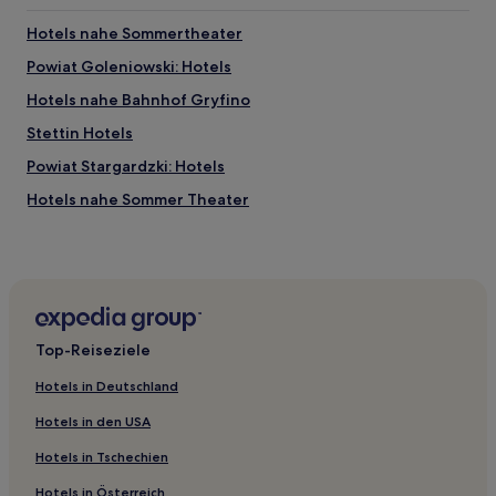
Hotels nahe Sommertheater
Powiat Goleniowski: Hotels
Hotels nahe Bahnhof Gryfino
Stettin Hotels
Powiat Stargardzki: Hotels
Hotels nahe Sommer Theater
Hotels nahe Strand von Miedzywodzie
Hotels nahe Solidarity Szczecin-Goleniów
Powiat Gryfiński: Hotels
Hotels nahe Bahnhof Port Lotniczy Szczecin Goleniow
Top-Reiseziele
Międzyzdroje Hotels
Hotels in Deutschland
Bezrzecze Hotels
Hotels in den USA
Hotels nahe Bahnhof Goleniów
Hotels in Tschechien
Hotels nahe Historisches Museum von Stettin
Hotels in Österreich