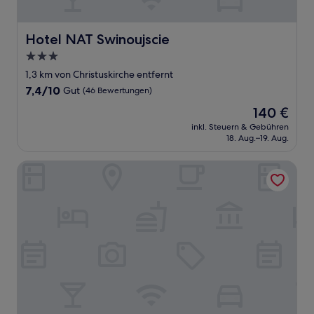
Hotel NAT Swinoujscie
Hotel NAT Swinoujscie
3.0-
Sterne-
1,3 km von Christuskirche entfernt
Unterkunft
7.4
7,4/10
Gut
(46 Bewertungen)
von
Der
140 €
10,
Preis
Gut,
inkl. Steuern & Gebühren
beträgt
18. Aug.–19. Aug.
(46
140 €
Bewertungen)
Baltic Park Loft