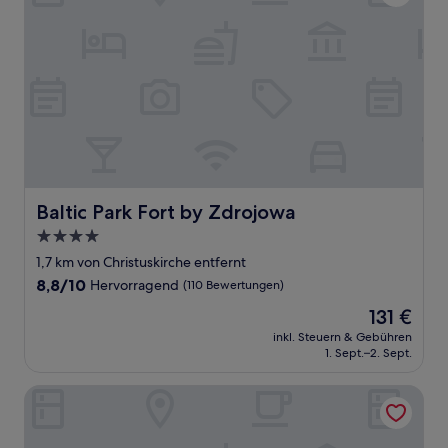
Baltic Park Fort by Zdrojowa
Baltic Park Fort by Zdrojowa
4.0-
Sterne-
1,7 km von Christuskirche entfernt
Unterkunft
8.8
8,8/10
Hervorragend
(110 Bewertungen)
von
Der
131 €
10,
Preis
Hervorragend,
inkl. Steuern & Gebühren
beträgt
1. Sept.–2. Sept.
(110
131 €
Bewertungen)
Hotel & Spa Trzy Wyspy