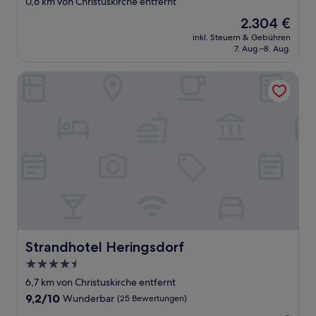
0,6 km von Christuskirche entfernt
Unterkunft
Der
2.304 €
Preis
inkl. Steuern & Gebühren
beträgt
7. Aug.–8. Aug.
2.304 €
Strandhotel Heringsdorf
Strandhotel Heringsdorf
Strandhotel Heringsdorf
4.5-
Sterne-
6,7 km von Christuskirche entfernt
Unterkunft
9.2
9,2/10
Wunderbar
(25 Bewertungen)
von