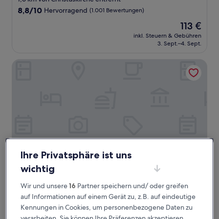
Unterkunft
8.8
8,8/10
Hervorragend
(1.001 Bewertungen)
von
Der
113 €
10,
Preis
Hervorragend,
inkl. Steuern & Gebühren
beträgt
3. Sept.–4. Sept.
(1.001
113 €
Bewertungen)
Hotel Cesarskie Ogrody
Ihre Privatsphäre ist uns
wichtig
Hotel Cesarskie Ogrody
Hotel Cesarskie Ogrody
Wir und unsere
16
Partner speichern und/ oder greifen
3.0-
auf Informationen auf einem Gerät zu, z.B. auf eindeutige
Sterne-
1 km von Christuskirche entfernt
Kennungen in Cookies, um personenbezogene Daten zu
Unterkunft
8.4
8,4/10
Sehr gut
(385 Bewertungen)
verarbeiten. Sie können Ihre Präferenzen akzeptieren