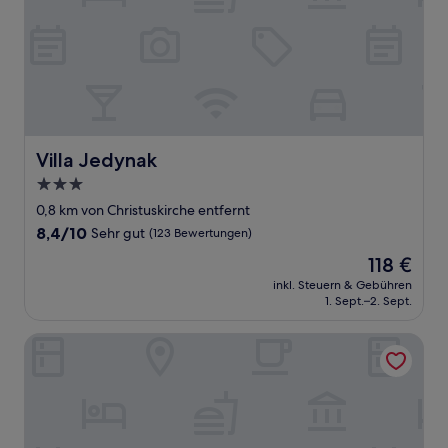
Villa Jedynak
Villa Jedynak
3.0-
Sterne-
0,8 km von Christuskirche entfernt
Unterkunft
8.4
8,4/10
Sehr gut
(123 Bewertungen)
von
Der
118 €
10,
Preis
Sehr
inkl. Steuern & Gebühren
beträgt
1. Sept.–2. Sept.
gut,
118 €
(123
Bewertungen)
Radisson Blu Resort, Swinoujscie