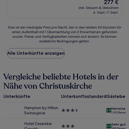
Der
277 €
10,
Preis
Wunderbar,
inkl. Steuern & Gebühren
beträgt
6. Sept.–7. Sept.
(25
277 €
Bewertungen)
Dies
Dies ist der niedrigste Preis pro Nacht, der in den letzten 24 Stunden für
einen Aufenthalt mit 1 Übernachtung von 2 Erwachsenen gefunden
ist
wurde. Preise und Verfügbarkeiten können sich ändern. Es können
der
zusätzliche Bedingungen gelten.
niedrigste
Preis
Alle Unterkünfte anzeigen
pro
Nacht,
der
in
Vergleiche beliebte Hotels in der
den
letzten
Nähe von Christuskirche
24 Stunden
für
einen
Unterkünfte
Unterkunftsstandard
Gästebew
Aufenthalt
mit
Hampton by Hilton
Hervorrag
1 Übernachtung
3.5-
8.8
Swinoujscie
1.001 Bewer
von
Sterne-
2 Erwachsenen
Unterkunft
Hotel Cesarskie
Sehr gut
gefunden
3.0-
8.4
Ogrody
385 Bewert