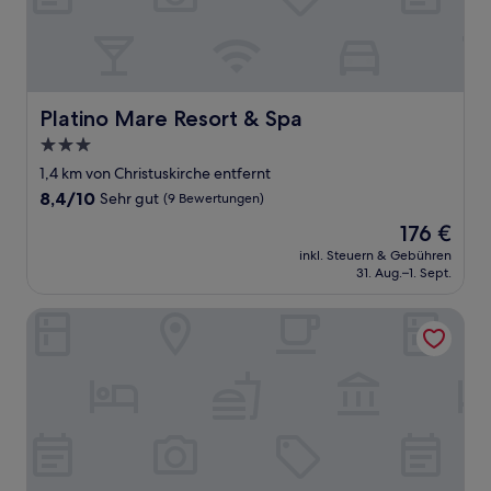
Platino Mare Resort & Spa
Platino Mare Resort & Spa
3.0-
Sterne-
1,4 km von Christuskirche entfernt
Unterkunft
8.4
8,4/10
Sehr gut
(9 Bewertungen)
von
Der
176 €
10,
Preis
Sehr
inkl. Steuern & Gebühren
beträgt
31. Aug.–1. Sept.
gut,
176 €
(9
Bewertungen)
Muselet Adults Only