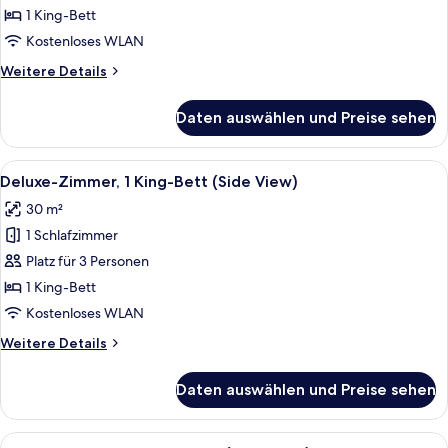
1 King-Bett
Kostenloses WLAN
Weitere
Weitere Details
Details
für
Daten auswählen und Preise sehen
King
Room
with
Alle
Ein modernes Hotelzimmer mit einem gr
1
Side
Deluxe-Zimmer, 1 King-Bett (Side View)
Fotos
Sea
30 m²
View
für
and
1 Schlafzimmer
Deluxe-
Balcony
Zimmer,
Platz für 3 Personen
1 King-
1 King-Bett
Bett
Kostenloses WLAN
(Side
Weitere
Weitere Details
View)
Details
anzeigen
für
Daten auswählen und Preise sehen
Deluxe-
Zimmer,
1 King-
Alle
Ein Hotelzimmer mit einem großen Bett,