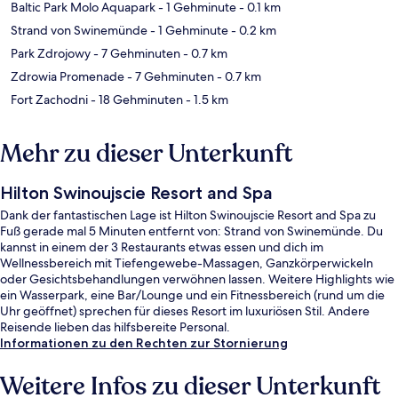
Baltic Park Molo Aquapark
- 1 Gehminute
- 0.1 km
Strand von Swinemünde
- 1 Gehminute
- 0.2 km
Park Zdrojowy
- 7 Gehminuten
- 0.7 km
Zdrowia Promenade
- 7 Gehminuten
- 0.7 km
Fort Zachodni
- 18 Gehminuten
- 1.5 km
Mehr zu dieser Unterkunft
Hilton Swinoujscie Resort and Spa
Dank der fantastischen Lage ist Hilton Swinoujscie Resort and Spa zu
Fuß gerade mal 5 Minuten entfernt von: Strand von Swinemünde. Du
kannst in einem der 3 Restaurants etwas essen und dich im
Wellnessbereich mit Tiefengewebe-Massagen, Ganzkörperwickeln
oder Gesichtsbehandlungen verwöhnen lassen. Weitere Highlights wie
ein Wasserpark, eine Bar/Lounge und ein Fitnessbereich (rund um die
Uhr geöffnet) sprechen für dieses Resort im luxuriösen Stil. Andere
Reisende lieben das hilfsbereite Personal.
Informationen zu den Rechten zur Stornierung
Weitere Infos zu dieser Unterkunft