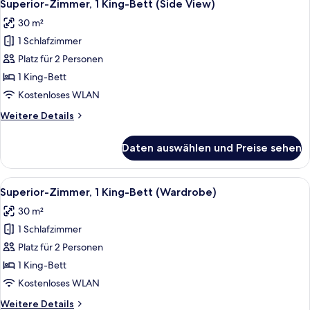
6
Bett
Superior-Zimmer, 1 King-Bett (Side View)
Fotos
(Side
30 m²
View)
für
1 Schlafzimmer
Superior-
Zimmer,
Platz für 2 Personen
1 King-
1 King-Bett
Bett
Kostenloses WLAN
(Side
Weitere
Weitere Details
View)
Details
anzeigen
für
Daten auswählen und Preise sehen
Superior-
Zimmer,
1 King-
Alle
Ein Hotelzimmer mit Bett, Sessel, Nac
7
Bett
Superior-Zimmer, 1 King-Bett (Wardrobe)
Fotos
(Side
30 m²
View)
für
1 Schlafzimmer
Superior-
Zimmer,
Platz für 2 Personen
1 King-
1 King-Bett
Bett
Kostenloses WLAN
(Wardrobe)
Weitere
Weitere Details