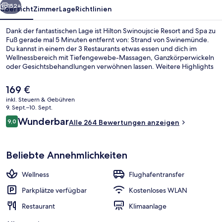
152+
Übersicht
Zimmer
Lage
Richtlinien
Dank der fantastischen Lage ist Hilton Swinoujscie Resort and Spa zu
Fuß gerade mal 5 Minuten entfernt von: Strand von Swinemünde.
Du kannst in einem der 3 Restaurants etwas essen und dich im
Wellnessbereich mit Tiefengewebe-Massagen, Ganzkörperwickeln
oder Gesichtsbehandlungen verwöhnen lassen. Weitere Highlights
wie ein Wasserpark, eine Bar/Lounge und ein Fitnessbereich (rund
um die Uhr geöffnet) sprechen für dieses Resort im luxuriösen Stil.
Der
169 €
Andere Reisende lieben das hilfsbereite Personal.
aktuelle
inkl. Steuern & Gebühren
Preis
9. Sept.–10. Sept.
Suite, Meerblick (Imperial) | Ausblick
beträgt
Bewertungen
Wunderbar
9,0
Alle 264 Bewertungen anzeigen
169 €.
9,0 von 10.
Beliebte Annehmlichkeiten
Wellness
Flughafentransfer
Parkplätze verfügbar
Kostenloses WLAN
Restaurant
Klimaanlage