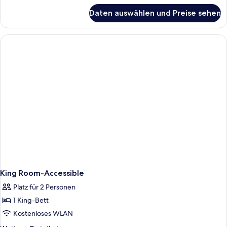
für
Daten auswählen und Preise sehen
Suite
(Baltic)
King Room-Accessible
Platz für 2 Personen
1 King-Bett
Kostenloses WLAN