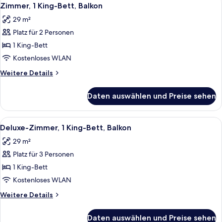
Alle
5
Zimmer, 1 King-Bett, Balkon
Fotos
29 m²
für
Platz für 2 Personen
Zimmer,
1 King-
1 King-Bett
Bett,
Kostenloses WLAN
Balkon
Weitere
Weitere Details
anzeigen
Details
für
Daten auswählen und Preise sehen
Zimmer,
1 King-
Bett,
Alle
Ein Hotelzimmer mit einem großen Bett,
8
Balkon
Deluxe-Zimmer, 1 King-Bett, Balkon
Fotos
29 m²
für
Platz für 3 Personen
Deluxe-
Zimmer,
1 King-Bett
1 King-
Kostenloses WLAN
Bett,
Weitere
Weitere Details
Balkon
Details
anzeigen
für
Daten auswählen und Preise sehen
Deluxe-