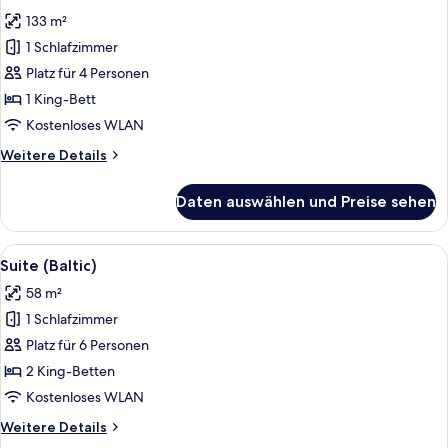
für
133 m²
Suite,
Meerblick
1 Schlafzimmer
(Imperial)
Platz für 4 Personen
anzeigen
1 King-Bett
Kostenloses WLAN
Weitere
Weitere Details
Details
für
Daten auswählen und Preise sehen
Suite,
Meerblick
(Imperial)
Alle
Ein Hotelzimmer mit einem großen Bett
11
Suite (Baltic)
Fotos
58 m²
für
1 Schlafzimmer
Suite
(Baltic)
Platz für 6 Personen
anzeigen
2 King-Betten
Kostenloses WLAN
Weitere
Weitere Details
Details