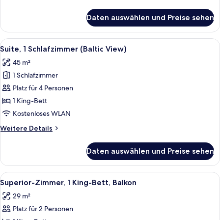
Details
für
Daten auswählen und Preise sehen
Suite,
1
Schlafzimmer
Alle
Ein Hotelzimmer mit einem Bett, eine
6
Suite, 1 Schlafzimmer (Baltic View)
Fotos
45 m²
für
1 Schlafzimmer
Suite,
1
Platz für 4 Personen
Schlafzimmer
1 King-Bett
(Baltic
Kostenloses WLAN
View)
Weitere
Weitere Details
anzeigen
Details
für
Daten auswählen und Preise sehen
Suite,
1
Schlafzimmer
Alle
Ein Hotelzimmer mit einem großen Bett
6
(Baltic
Superior-Zimmer, 1 King-Bett, Balkon
Fotos
View)
29 m²
für
Platz für 2 Personen
Superior-