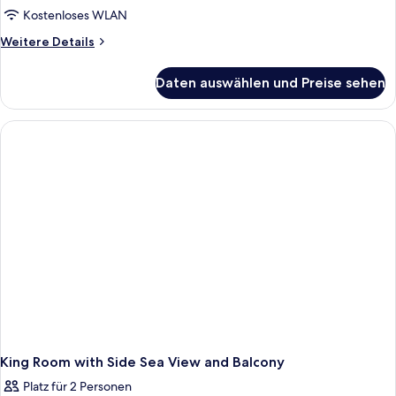
Kostenloses WLAN
Weitere
Weitere Details
Details
für
Daten auswählen und Preise sehen
Deluxe
King
Room
with
Side
Sea
View
with
Balcony
and
Pull
Out
Chair
King Room with Side Sea View and Balcony
Platz für 2 Personen