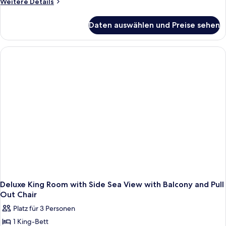
Weitere
Weitere Details
Details
für
Daten auswählen und Preise sehen
King
Room-
Accessible
Deluxe King Room with Side Sea View with Balcony and Pull
Out Chair
Platz für 3 Personen
1 King-Bett