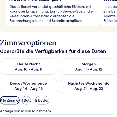
Dieses Resort verbindet geschäftliche Effizienz mit
In diese
luxuriöser Entspannung. Ein Full-Service-Spa und ein
eine Bar
24-Stunden-Fitnessstudio ergänzen die
Abenteu
Besprechungsräume und Schreibtischplätze.
Frühstü
Zimmeroptionen
Überprüfe die Verfügbarkeit für diese Daten
Überprüfe die Verfügbarkeit für heute Nacht, Aug. 10 - Aug. 11
Überprüfe die Verfügbarkeit fü
Heute Nacht
Morgen
Aug. 10 - Aug. 11
Aug. 11 - Aug. 12
Überprüfe die Verfügbarkeit für dieses Wochenende, Aug. 14 -
Überprüfe die Verfügbarkeit f
Dieses Wochenende
Nächstes Wochenende
Aug. 14 - Aug. 16
Aug. 21 - Aug. 23
Verfügbare
Alle Zimmer
1 Bett
2 Betten
Filter
für
Anzeige von 16 von 16 Zimmern
Zimmer
Ein Hotelzimmer mit einem großen Be