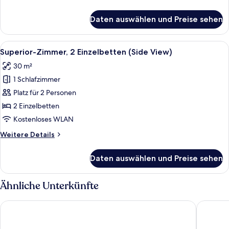
anzeigen
Details
für
Daten auswählen und Preise sehen
Superior-
Zimmer,
1 King-
Alle
Ein Hotelzimmer mit Kopfteil, zwei Be
5
Bett
Superior-Zimmer, 2 Einzelbetten (Side View)
Fotos
(Wardrobe)
30 m²
für
1 Schlafzimmer
Superior-
Zimmer,
Platz für 2 Personen
2 Einzelbetten
2 Einzelbetten
(Side
Kostenloses WLAN
View)
Weitere
Weitere Details
anzeigen
Details
für
Daten auswählen und Preise sehen
Superior-
Zimmer,
2 Einzelbetten
Ähnliche Unterkünfte
(Side
View)
Radisson Blu Resort, Swinoujscie
Hotel Ce