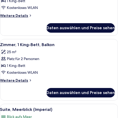
Zimmer,
1 King-Bett
1 King-
Kostenloses WLAN
Bett,
Weitere
Weitere Details
Balkon
Details
anzeigen
für
Daten auswählen und Preise sehen
Superior-
Zimmer,
1 King-
Alle
Ein Hotelzimmer mit einem großen Bett
10
Bett,
Zimmer, 1 King-Bett, Balkon
Fotos
Balkon
25 m²
für
Platz für 2 Personen
Zimmer,
1 King-
1 King-Bett
Bett,
Kostenloses WLAN
Balkon
Weitere
Weitere Details
anzeigen
Details
für
Daten auswählen und Preise sehen
Zimmer,
1 King-
Bett,
Alle
Ein modernes Wohnzimmer mit einer Co
7
Balkon
Suite, Meerblick (Imperial)
Fotos
Blick aufs Meer