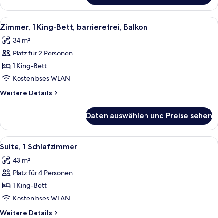
Zimmer,
1 King-
Alle
Ein modernes Hotelzimmer mit einem gr
9
Bett,
Zimmer, 1 King-Bett, barrierefrei, Balkon
Fotos
Balkon
34 m²
für
Platz für 2 Personen
Zimmer,
1 King-
1 King-Bett
Bett,
Kostenloses WLAN
barrierefrei,
Weitere
Weitere Details
Balkon
Details
anzeigen
für
Daten auswählen und Preise sehen
Zimmer,
1 King-
Bett,
Alle
Ein Hotelzimmer mit einem grünen Sof
10
barrierefrei,
Suite, 1 Schlafzimmer
Fotos
Balkon
43 m²
für
Platz für 4 Personen
Suite,
1
1 King-Bett
Schlafzimmer
Kostenloses WLAN
anzeigen
Weitere
Weitere Details