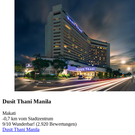
Dusit Thani Manila
Makati
‐
0,7 km vom Stadtzentrum
9
/
10
Wunderbar! (2.920 Bewertungen)
Dusit Thani Manila