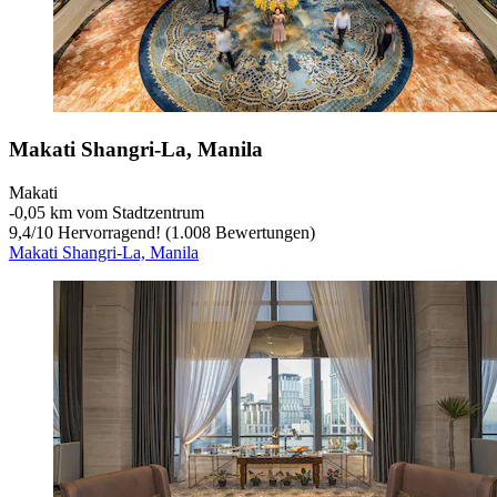
Makati Shangri-La, Manila
Makati
‐
0,05 km vom Stadtzentrum
9,4
/
10
Hervorragend! (1.008 Bewertungen)
Makati Shangri-La, Manila