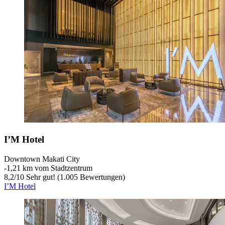
I’M Hotel
Downtown Makati City
‐
1,21 km vom Stadtzentrum
8,2
/
10
Sehr gut! (1.005 Bewertungen)
I’M Hotel