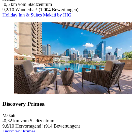
‐
0,5 km vom Stadtzentrum
9,2
/
10
Wunderbar! (1.004 Bewertungen)
Holiday Inn & Suites Makati by IHG
Discovery Primea
Makati
‐
0,32 km vom Stadtzentrum
9,6
/
10
Hervorragend! (914 Bewertungen)
Discovery Primea