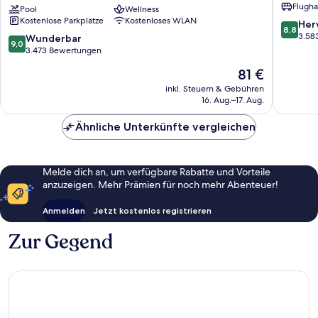
Flugha
NAIA
Pool
Wellness
Baranga
Kostenlose Parkplätze
Kostenloses WLAN
Terminal
76
8.8
Her
8,8
3
von
3.58
9.0
Wunderbar
9,0
MNL
10,
von
3.473 Bewertungen
Newport
Hervorr
10,
Der
81 €
City
3.583
Wunderbar,
Preis
Bewert
3.473
inkl. Steuern & Gebühren
beträgt
16. Aug.–17. Aug.
Bewertungen
81 €
Ähnliche Unterkünfte vergleichen
Melde dich an, um verfügbare Rabatte und Vorteile
anzuzeigen. Mehr Prämien für noch mehr Abenteuer!
Anmelden
Jetzt kostenlos registrieren
Zur Gegend