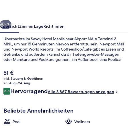
near
Airport
NAIA
rück
Weiter
Terminal
47+
Übersicht
Zimmer
Lage
Richtlinien
3
Übernachte im Savoy Hotel Manila near Airport NAIA Terminal 3
MNL
MNL, um nur 15 Gehminuten hiervon entfernt zu sein: Newport Mall
und Newport World Resorts. Im Coffeeshop/Café gibt es Essen und
Getränke und außerdem kannst du dir Tiefengewebe-Massagen
oder Maniküre und Pediküre gönnen. Ein Außenpool, eine Poolbar
und Fitnessmöglichkeiten gehören ebenfalls zum Angebot. Andere
Reisende lieben die bequemen Betten und das hilfsbereite
Der
51 €
Personal.
aktuelle
inkl. Steuern & Gebühren
Preis
23. Aug.–24. Aug.
Außenpool
beträgt
Bewertungen
Hervorragend
8,8
Alle 3.867 Bewertungen anzeigen
51 €.
8,8 von 10.
Beliebte Annehmlichkeiten
Pool
Wellness