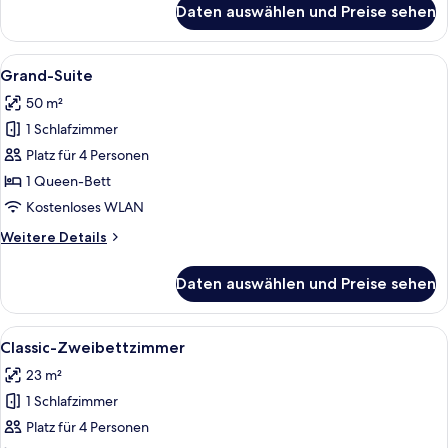
Daten auswählen und Preise sehen
Deluxe-
Studiosuite
Alle
Ein modernes Wohnzimmer mit Blick auf
4
Grand-Suite
Fotos
50 m²
für
1 Schlafzimmer
Grand-
Suite
Platz für 4 Personen
anzeigen
1 Queen-Bett
Kostenloses WLAN
Weitere
Weitere Details
Details
für
Daten auswählen und Preise sehen
Grand-
Suite
Alle
Ein Hotelzimmer mit zwei Betten, ei
4
Classic-Zweibettzimmer
Fotos
23 m²
für
1 Schlafzimmer
Classic-
Zweibettzimmer
Platz für 4 Personen