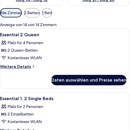
Verfügbare
Alle Zimmer
2 Betten
1 Bett
Filter
für
Anzeige von 14 von 14 Zimmern
Zimmer
Alle
Ein Hotelzimmer mit einem großen Bett
9
Essential 2 Queen
Fotos
Platz für 4 Personen
für
2 Queen-Betten
Essential
2
Kostenloses WLAN
Queen
Weitere
Weitere Details
anzeigen
Details
für
Daten auswählen und Preise sehen
Essential
2
Queen
Alle
Ein Hotelzimmer mit zwei Betten, eine
5
Essential 1, 2 Single Beds
Fotos
Platz für 2 Personen
für
2 Einzelbetten
Essential
1,
Kostenloses WLAN
2
Weitere