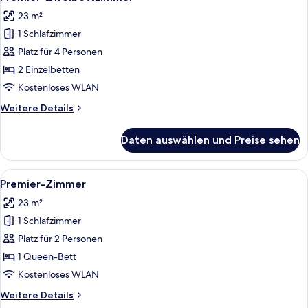
Fotos
23 m²
für
1 Schlafzimmer
Premier-
Zweibettzimmer
Platz für 4 Personen
anzeigen
2 Einzelbetten
Kostenloses WLAN
Weitere
Weitere Details
Details
für
Daten auswählen und Preise sehen
Premier-
Zweibettzimmer
Alle
Ein Hotelzimmer mit einem großen Bett
7
Premier-Zimmer
Fotos
23 m²
für
1 Schlafzimmer
Premier-
Zimmer
Platz für 2 Personen
anzeigen
1 Queen-Bett
Kostenloses WLAN
Weitere
Weitere Details
Details