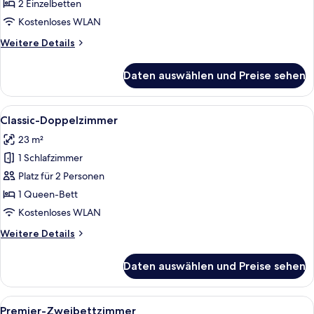
anzeigen
2 Einzelbetten
Kostenloses WLAN
Weitere
Weitere Details
Details
für
Daten auswählen und Preise sehen
Classic-
Zweibettzimmer
Alle
Ein Hotelzimmer mit einem großen Bett
4
Classic-Doppelzimmer
Fotos
23 m²
für
1 Schlafzimmer
Classic-
Doppelzimmer
Platz für 2 Personen
anzeigen
1 Queen-Bett
Kostenloses WLAN
Weitere
Weitere Details
Details
für
Daten auswählen und Preise sehen
Classic-
Doppelzimmer
Alle
Ein Hotelzimmer mit zwei Betten, eine
5
Premier-Zweibettzimmer