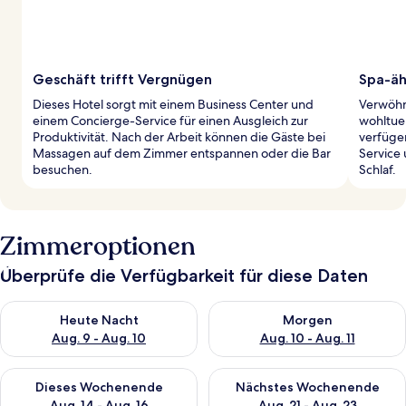
Geschäft trifft Vergnügen
Spa-äh
Dieses Hotel sorgt mit einem Business Center und
Verwöhn
einem Concierge-Service für einen Ausgleich zur
wohltue
Produktivität. Nach der Arbeit können die Gäste bei
verfüge
Massagen auf dem Zimmer entspannen oder die Bar
Service
besuchen.
Schlaf.
Zimmeroptionen
Überprüfe die Verfügbarkeit für diese Daten
Überprüfe die Verfügbarkeit für heute Nacht, Aug. 9 - Aug. 10
Überprüfe die Verfügbarkeit fü
Heute Nacht
Morgen
Aug. 9 - Aug. 10
Aug. 10 - Aug. 11
Überprüfe die Verfügbarkeit für dieses Wochenende, Aug. 14 -
Überprüfe die Verfügbarkeit f
Dieses Wochenende
Nächstes Wochenende
Aug. 14 - Aug. 16
Aug. 21 - Aug. 23