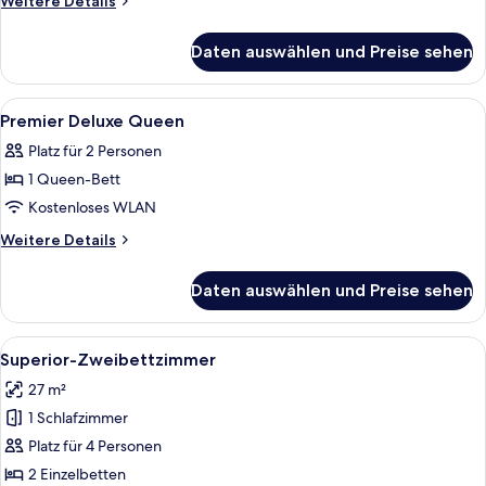
Weitere Details
Single
Details
für
Beds
Daten auswählen und Preise sehen
Essential
anzeigen
1,
2
Alle
Ein Hotelzimmer mit einem großen Bett
9
Single
Premier Deluxe Queen
Fotos
Beds
Platz für 2 Personen
für
1 Queen-Bett
Premier
Deluxe
Kostenloses WLAN
Queen
Weitere
Weitere Details
anzeigen
Details
für
Daten auswählen und Preise sehen
Premier
Deluxe
Queen
Alle
Ein Hotelzimmer mit zwei Betten, eine
6
Superior-Zweibettzimmer
Fotos
27 m²
für
1 Schlafzimmer
Superior-
Zweibettzimmer
Platz für 4 Personen
anzeigen
2 Einzelbetten