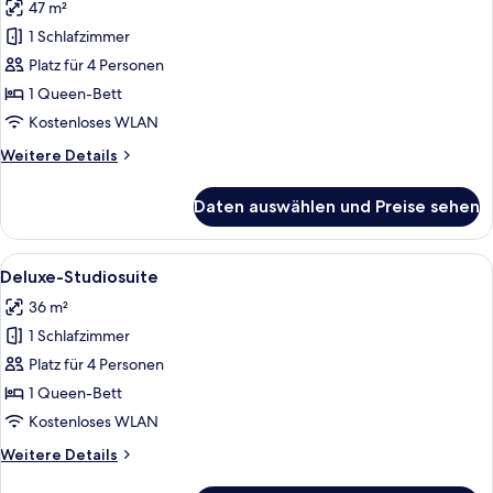
47 m²
für
1 Schlafzimmer
Executive-
Suite
Platz für 4 Personen
anzeigen
1 Queen-Bett
Kostenloses WLAN
Weitere
Weitere Details
Details
für
Daten auswählen und Preise sehen
Executive-
Suite
Alle
Ein modernes Hotelzimmer mit einem B
5
Deluxe-Studiosuite
Fotos
36 m²
für
1 Schlafzimmer
Deluxe-
Studiosuite
Platz für 4 Personen
anzeigen
1 Queen-Bett
Kostenloses WLAN
Weitere
Weitere Details
Details
für