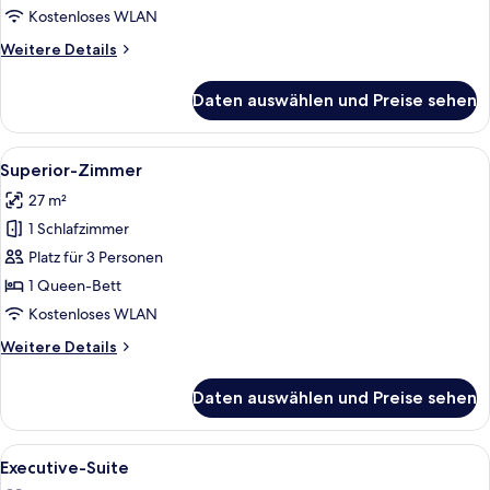
Kostenloses WLAN
Weitere
Weitere Details
Details
für
Daten auswählen und Preise sehen
Superior-
Zweibettzimmer
Alle
Ein Hotelzimmer mit einem Bett, einem
5
Superior-Zimmer
Fotos
27 m²
für
1 Schlafzimmer
Superior-
Zimmer
Platz für 3 Personen
anzeigen
1 Queen-Bett
Kostenloses WLAN
Weitere
Weitere Details
Details
für
Daten auswählen und Preise sehen
Superior-
Zimmer
Alle
Eine moderne Hotelhalle mit einem Ho
5
Executive-Suite
Fotos