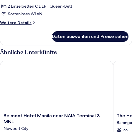
anzeigen
2 Einzelbetten ODER 1 Queen-Bett
Kostenloses WLAN
Weitere
Weitere Details
Details
für
Daten auswählen und Preise sehen
Standard-
Zweibettzimmer
Ähnliche Unterkünfte
Belmont Hotel Manila near NAIA Terminal 3 MNL
The Heri
Belmont
The
Belmont Hotel Manila near NAIA Terminal 3
The He
Hotel
Heritag
MNL
Baranga
Manila
Hotel
Newport City
Pool
near
Manila