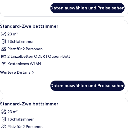
für
Daten auswählen und Preise sehen
Premier-
Zimmer
Alle
Ein Mann in blauem Blazer und beiger
4
Standard-Zweibettzimmer
Fotos
23 m²
für
1 Schlafzimmer
Standard-
Zweibettzimmer
Platz für 2 Personen
anzeigen
2 Einzelbetten ODER 1 Queen-Bett
Kostenloses WLAN
Weitere
Weitere Details
Details
für
Daten auswählen und Preise sehen
Standard-
Zweibettzimmer
Alle
Ein Mann in blauem Blazer und beiger
4
Standard-Zweibettzimmer
Fotos
23 m²
für
1 Schlafzimmer
Standard-
Zweibettzimmer
Platz für 2 Personen