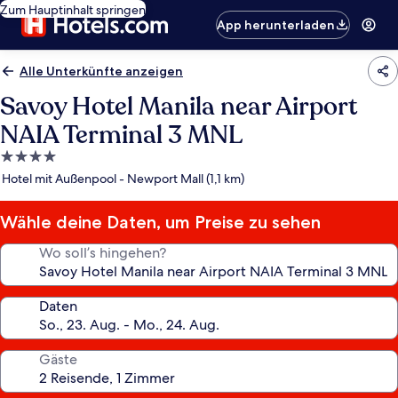
Zum Hauptinhalt springen
App herunterladen
Alle Unterkünfte anzeigen
Savoy Hotel Manila near Airport
NAIA Terminal 3 MNL
4.0-
Sterne-
Hotel mit Außenpool - Newport Mall (1,1 km)
Unterkunft
Wähle deine Daten, um Preise zu sehen
Wo soll’s hingehen?
Daten
Gäste